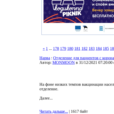
«
1
...
178
179
180
181
182
183
184
185
18
Нарва
:
Отделение для пациентов с корон
Автор:
MONMOON
в 31/12/2021 07:20:00
На фоне низких темпов вакцинации насел
отделение.
Далее...
Читать дальше...
| 1617 байт