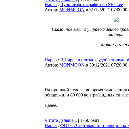
Нарва
:
Лучшие фотографии на SETI.ee
Автор:
MONMOON
в 31/12/2021 07:00:00
Сказочное место у православного хра
матери.
Фото: gazeta.
Нарва
:
В Нарве в поезде с удобрениями 
Автор:
MONMOON
в 30/12/2021 07:20:00
На прошлой неделе, во время таможенног
обнаружили 80 000 контрабандных сигаре
Далее...
Читать дальше...
| 1750 байт
Нарва
:
ФОТО: Световая инсталляция на К