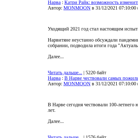
Нарва
:
Катри Райк: возможность изменит
Автор:
MONMOON
в 31/12/2021 07:10:00
Уходящий 2021 год стал настоящим испыта
Нарвитяне неустанно обсуждали пандемию
собрании, подводила итоги года "Актуаль
Далее...
Читать дальше...
| 5220 байт
Нарва
:
В Нарве чествовали самых пожил
Автор:
MONMOON
в 31/12/2021 07:10:00
В Нарве сегодня чествовали 100-летнего 
лет.
Далее...
Читать дальше...
| 1576 байт