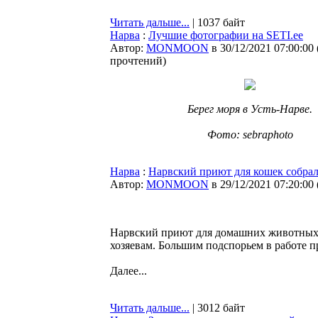
Читать дальше...
| 1037 байт
Нарва
:
Лучшие фотографии на SETI.ee
Автор:
MONMOON
в 30/12/2021 07:00:00
прочтений
)
Берег моря в Усть-Нарве.
Фото: sebraphoto
Нарва
:
Нарвский приют для кошек собрал
Автор:
MONMOON
в 29/12/2021 07:20:00
Нарвский приют для домашних животных в
хозяевам. Большим подспорьем в работе п
Далее...
Читать дальше...
| 3012 байт