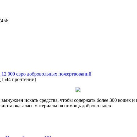
(
456
 12 000 евро добровольных пожертвований
(
1544 прочтений
)
ынужден искать средства, чтобы содержать более 300 кошек и 
риюта оказалась материальная помощь добровольцев.