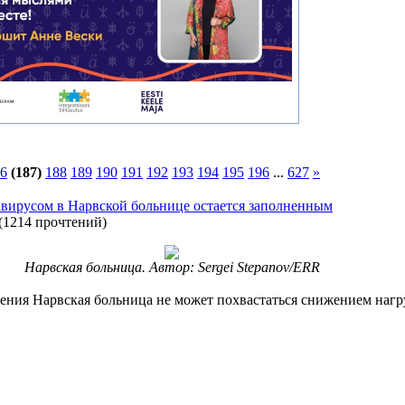
6
(187)
188
189
190
191
192
193
194
195
196
...
627
»
авирусом в Нарвской больнице остается заполненным
(
1214 прочтений
)
Нарвская больница. Автор: Sergei Stepanov/ERR
ения Нарвская больница не может похвастаться снижением нагр