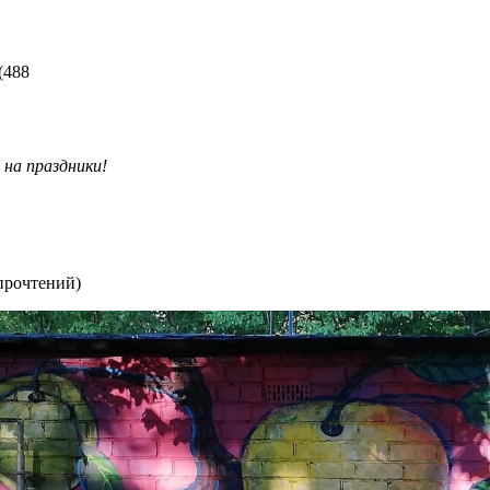
(
488
 на праздники!
прочтений
)