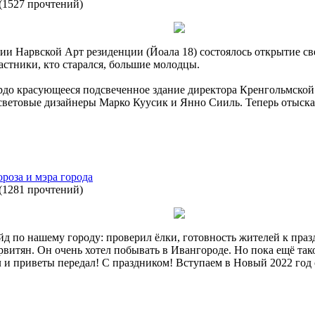
(
1527 прочтений
)
ии Нарвской Арт резиденции (Йоала 18) состоялось открытие св
астники, кто старался, большие молодцы.
ордо красующееся подсвеченное здание директора Кренгольмской
 световые дизайнеры Марко Куусик и Янно Сииль. Теперь отыс
роза и мэра города
(
1281 прочтений
)
д по нашему городу: проверил ёлки, готовность жителей к празд
рвитян. Он очень хотел побывать в Ивангороде. Но пока ещё так
л и приветы передал! С праздником! Вступаем в Новый 2022 год