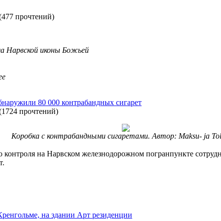
(
477 прочтений
)
ма Нарвской иконы Божьей
ee
обнаружили 80 000 контрабандных сигарет
(
1724 прочтений
)
Коробка с контрабандными сигаретами. Автор: Maksu- ja Tol
о контроля на Нарвском железнодорожном погранпункте сотруд
т.
ренгольме, на здании Арт резиденции