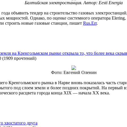
Балтийская электростанция. Автор: Eesti Energia
 года объявить тендер на строительство газовых электростанций
ых мощностей. Однако, по оценке системного оператора Elering
ли строить новые газовые станции, пишет
Rus.Err
.
земля на Кренгольмском рынке открыла то, что более века скры
0
(
1909 прочтений
)
Фото: Евгений Оленин
шего Кренгольмского рынка в Нарве вновь показалась часть ст
ытого под слоем земли и более поздних покрытий. На первый вз
мического расцвета города конца XIX — начала XX века.
о хвостатого друга