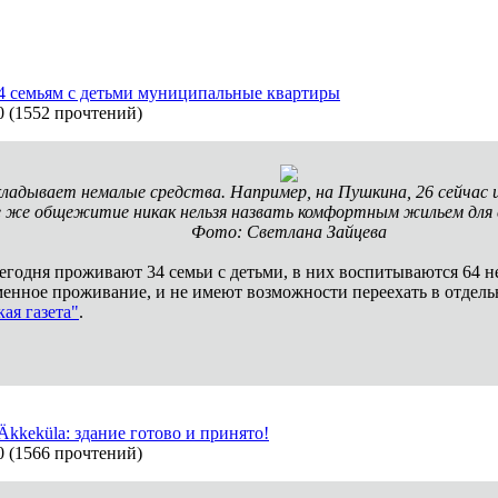
34 семьям с детьми муниципальные квартиры
0
(
1552 прочтений
)
ладывает немалые средства. Например, на Пушкина, 26 сейчас
е же общежитие никак нельзя назвать комфортным жильем для 
Фото: Светлана Зайцева
одня проживают 34 семьи с детьми, в них воспитываются 64 н
менное проживание, и не имеют возможности переехать в отдель
ая газета"
.
keküla: здание готово и принято!
0
(
1566 прочтений
)