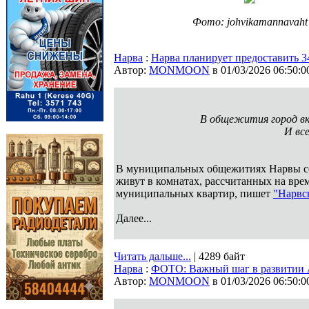
Фото: johvikamannavaht
Нарва
:
Нарва планирует предоставить 
Автор:
MONMOON
в 01/03/2026 06:50:0
В общежития город вк
И вс
В муниципальных общежитиях Нарвы сег
живут в комнатах, рассчитанных на вре
муниципальных квартир, пишет
"Нарвск
Далее...
Читать дальше...
| 4289 байт
Нарва
:
ФОТО: Важный шаг в развитии Äk
Автор:
MONMOON
в 01/03/2026 06:50:0