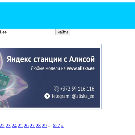
22
23
24
25
26
27
28
29
...
627
»