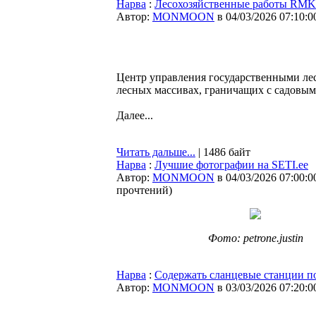
Нарва
:
Лесохозяйственные работы RMK 
Автор:
MONMOON
в 04/03/2026 07:10:0
Центр управления государственными леса
лесных массивах, граничащих с садовыми 
Далее...
Читать дальше...
| 1486 байт
Нарва
:
Лучшие фотографии на SETI.ee
Автор:
MONMOON
в 04/03/2026 07:00:0
прочтений
)
Фото: petrone.justin
Нарва
:
Содержать сланцевые станции по
Автор:
MONMOON
в 03/03/2026 07:20:0