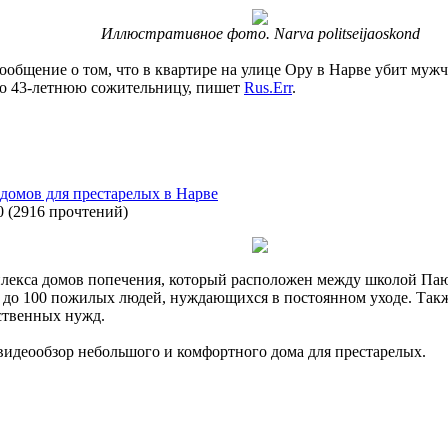
Иллюстративное фото. Narva politseijaoskond
ообщение о том, что в квартире на улице Ору в Нарве убит мужч
го 43-летнюю сожительницу, пишет
Rus.Err
.
домов для престарелых в Нарве
0
(
2916 прочтений
)
плекса домов попечения, который расположен между школой Па
ь до 100 пожилых людей, нуждающихся в постоянном уходе. Та
ственных нужд.
видеообзор небольшого и комфортного дома для престарелых.