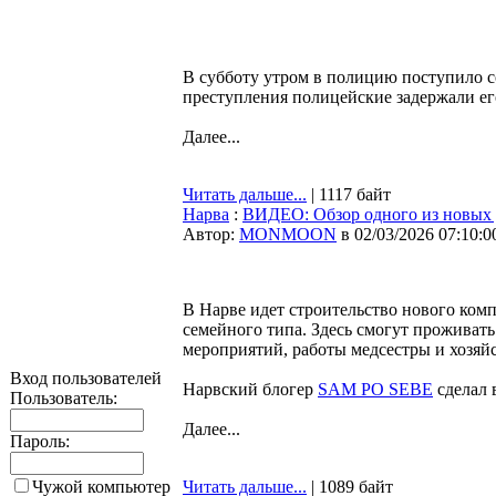
В субботу утром в полицию поступило с
преступления полицейские задержали е
Далее...
Читать дальше...
| 1117 байт
Нарва
:
ВИДЕО: Обзор одного из новых 
Автор:
MONMOON
в 02/03/2026 07:10:0
В Нарве идет строительство нового ком
семейного типа. Здесь смогут проживат
мероприятий, работы медсестры и хозяй
Вход пользователей
Нарвский блогер
SAM PO SEBE
сделал 
Пользователь:
Далее...
Пароль:
Чужой компьютер
Читать дальше...
| 1089 байт