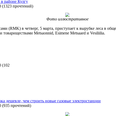
в районе Кулгу
0
(
1323 прочтений
)
Фото иллюстративное
ми (RMK) в четверг, 5 марта, приступает к вырубке леса в обще
товариществами Metsaonnid, Esimene Metsaaed и Vesiliilia.
0
(
102
ка дешевле, чем строить новые газовые электростанции
0
(
935 прочтений
)