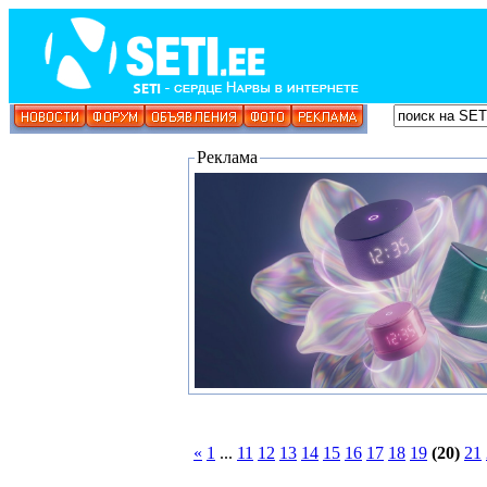
Реклама
«
1
...
11
12
13
14
15
16
17
18
19
(20)
21