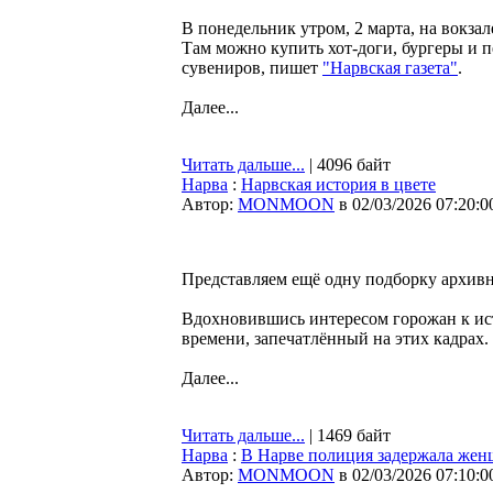
В понедельник утром, 2 марта, на вокза
Там можно купить хот-доги, бургеры и п
сувениров, пишет
"Нарвская газета"
.
Далее...
Читать дальше...
| 4096 байт
Нарва
:
Нарвская история в цвете
Автор:
MONMOON
в 02/03/2026 07:20:0
Представляем ещё одну подборку архивн
Вдохновившись интересом горожан к ис
времени, запечатлённый на этих кадрах.
Далее...
Читать дальше...
| 1469 байт
Нарва
:
В Нарве полиция задержала жен
Автор:
MONMOON
в 02/03/2026 07:10:0