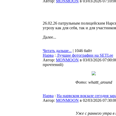
Автор:
MONMOON
в 03/03/2026 07:10:0
26.02.26 патрульным полицейским Нарсв
угрозу как для себя, так и для участник
Далее...
Читать дальше...
| 1046 байт
Нарва
:
Лучшие фотографии на SETI.ee
Автор:
MONMOON
в 03/03/2026 07:00:0
прочтений
)
Фото: whattt_around
Нарва
:
На нарвском вокзале сегодня зар
Автор:
MONMOON
в 02/03/2026 07:30:0
Уже с раннего утра в 