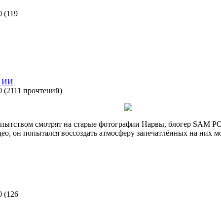
0
(
119
+ ИИ
0
(
2111 прочтений
)
опытством смотрят на старые фотографии Нарвы, блогер SAM PO
ео, он попытался воссоздать атмосферу запечатлённых на них м
0
(
126