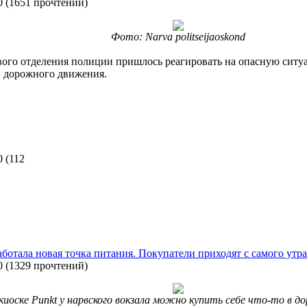
0
(
1651 прочтений
)
Фото: Narva politseijaoskond
ого отделения полиции пришлось реагировать на опасную ситуац
ов дорожного движения.
0
(
112
аботала новая точка питания. Покупатели приходят с самого утра
0
(
1329 прочтений
)
киоске Punkt у нарвского вокзала можно купить себе что-то в д