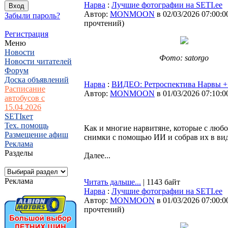
Нарва
:
Лучшие фотографии на SETI.ee
Автор:
MONMOON
в 02/03/2026 07:00:0
Забыли пароль?
прочтений
)
Регистрация
Меню
Новости
Фото: satorgo
Новости читателей
Форум
Доска объявлений
Нарва
:
ВИДЕО: Ретроспектива Нарвы 
Расписание
Автор:
MONMOON
в 01/03/2026 07:10:0
автобусов с
15.04.2026
SETIкет
Тех. помощь
Как и многие нарвитяне, которые с люб
Размещение афиш
снимки с помощью ИИ и собрав их в вид
Реклама
Разделы
Далее...
Реклама
Читать дальше...
| 1143 байт
Нарва
:
Лучшие фотографии на SETI.ee
Автор:
MONMOON
в 01/03/2026 07:00:0
прочтений
)