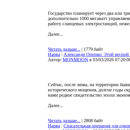
Государство планирует через два или три
дополнительно 1000 мегаватт управляем
работу сланцевых электростанций, неже
Далее...
Читать дальше...
| 1779 байт
Нарва
:
Александр Опенко: Этой весной 
Автор:
MONMOON
в 03/03/2026 07:20:0
Сейчас, после зимы, на территории быв
исторического мощения, долгие годы скр
нами редкое свидетельство эпохи эконо
Далее...
Читать дальше...
| 2808 байт
Нарва
:
Спасательная операция для одног