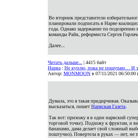
Во вторник представители избирательног
планировали подписать в Нарве коалици
года. Однако задержание по подозрению 
команды Райк, реформиста Сергея Горлач
Далее...
Читать дальше...
| 4415 байт
Нарва
:
Не куплю, пока не пощупаю… И э
Автор:
MONMOON
в 07/11/2021 06:50:00
Думала, это я такая придирчивая. Оказыв
высказаться, пишет
Нарвская Газета
.
Так вот: прихожу я в один нарвский супе
торговой точке). Подхожу к фруктам, и в
бананами, дама делает свой сложный выбо
поштучно). Повертела в руках — нет, не 