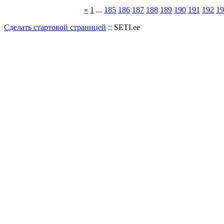
«
1
...
185
186
187
188
189
190
191
192
19
Сделать стартовой страницей
:: SETI.ee