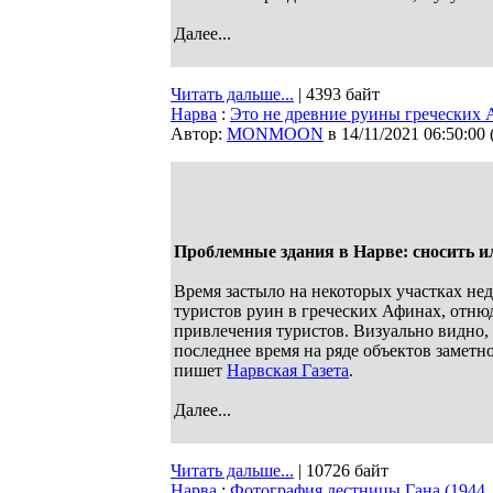
Далее...
Читать дальше...
| 4393 байт
Нарва
:
Это не древние руины греческих А
Автор:
MONMOON
в 14/11/2021 06:50:00
Проблемные здания в Нарве: сносить и
Время застыло на некоторых участках не
туристов руин в греческих Афинах, отню
привлечения туристов. Визуально видно, 
последнее время на ряде объектов заметн
пишет
Нарвская Газета
.
Далее...
Читать дальше...
| 10726 байт
Нарва
:
Фотография лестницы Гана (1944, 