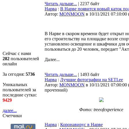
Читать дальше...
| 2237 байт
Нарва
:
В Нарве появится новый каток п
Автор:
MONMOON
в 10/11/2021 07:10:00
В Нарве в скором времени будет открыт 
его строительству на площадке возле спор
установлено освещение и шкафчики для об
пользоваться до 20 человек, передает "Ак
Сейчас с нами
282
пользователей
Далее...
онлайн
За сегодня:
5736
Читать дальше...
| 1493 байт
Нарва
:
Лучшие фотографии на SETI.ee
Уникальных
Автор:
MONMOON
в 10/11/2021 07:00:00
пользователей за
прочтений
)
последние сутки:
9429
Фото: treeofexperience
далее...
Счетчики
Нарва
:
Коронавирус в Нарве