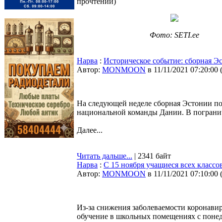
прочтений
)
Фото: SETI.ee
Нарва
:
Историческое событие: сборная Э
Автор:
MONMOON
в 11/11/2021 07:20:00
На следующей неделе сборная Эстонии по
национальной команды Дании. В погранич
Далее...
Читать дальше...
| 2341 байт
Нарва
:
С 15 ноября учащиеся всех классо
Автор:
MONMOON
в 11/11/2021 07:10:00
Из-за снижения заболеваемости коронави
обучение в школьных помещениях с понед