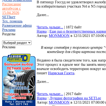
В пятницу Госсуд не удовлетворил жалобу
Расписание
на избирательных участках N4 и N5 город
автобусов с
15.04.2026
Далее...
SETIкет
Тех. помощь
Размещение афиш
Читать дальше...
| 1872 байт
Реклама
Нарва
:
Еще раз о безответственных нарви
Разделы
Автор:
MONMOON
в 12/11/2021 07:10:00
Реклама
В конце сентября у торгового центра “
контейнер для сбора картона постоя
Недавно я была свидетелем того, как нап
Этот процесс в идеале мог бы занять мин
вначале освободить территорию вокруг кон
пишет
Нарвская Газета
.
Далее...
Читать дальше...
| 2917 байт
Нарва
:
Лучшие фотографии на SETI.ee
Автор:
MONMOON
в 12/11/2021 07:00:00