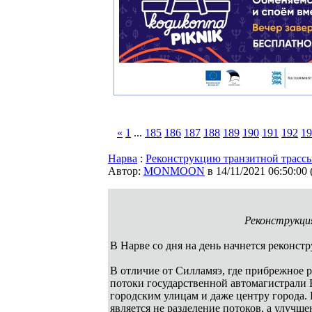
«
1
...
185
186
187
188
189
190
191
192
19
Нарва
:
Реконструкцию транзитной трассы
Автор:
MONMOON
в 14/11/2021 06:50:00
Реконструкция
В Нарве со дня на день начнется реконст
В отличие от Силламяэ, где прибрежное 
потоки государственной автомагистрали 
городским улицам и даже центру города.
является не разделение потоков, а улучш