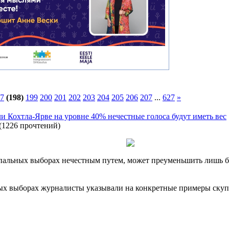
7
(198)
199
200
201
202
203
204
205
206
207
...
627
»
ли Кохтла-Ярве на уровне 40% нечестные голоса будут иметь вес
(
1226 прочтений
)
альных выборах нечестным путем, может преуменьшить лишь бол
х выборах журналисты указывали на конкретные примеры скупк