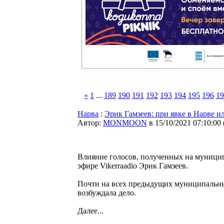
«
1
...
189
190
191
192
193
194
195
196
19
Нарва
:
Эрик Гамзеев: при явке в Нарве и
Автор:
MONMOON
в 15/10/2021 07:10:00
Влияние голосов, полученных на муницип
эфире Vikerraadio Эрик Гамзеев.
Почти на всех предыдущих муниципальны
возбуждала дело.
Далее...