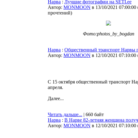
Нарва
:
Лучшие фотографии на SETI.ee
Автор:
MONMOON
в 13/10/2021 07:00:00
прочтений
)
Фото:photos_by_bogdan
Нарва
:
Общественный транспорт Нарвы п
Автор:
MONMOON
в 12/10/2021 07:10:00
С 15 октября общественный транспорт Нар
апреля.
Далее...
Читать дальше...
| 660 байт
Нарва
:
В Нарве 82-летняя женщина получ
Автор:
MONMOON
в 12/10/2021 07:10:00