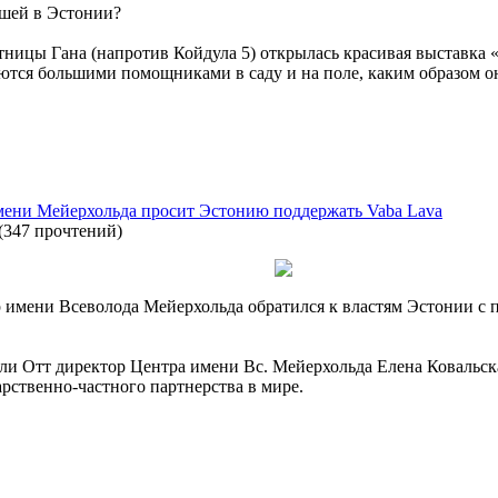
ышей в Эстонии?
стницы Гана (напротив Койдула 5) открылась красивая выставка
ются большими помощниками в саду и на поле, каким образом 
мени Мейерхольда просит Эстонию поддержать Vaba Lava
(
347 прочтений
)
 имени Всеволода Мейерхольда обратился к властям Эстонии с 
и Отт директор Центра имени Вс. Мейерхольда Елена Ковальская
рственно-частного партнерства в мире.