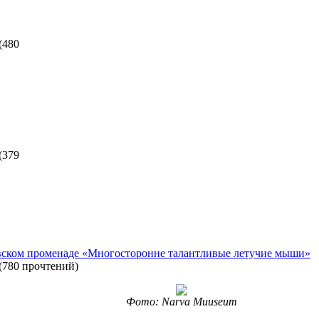
(
480
(
379
вском променаде «Многосторонне талантливые летучие мыши»
(
780 прочтений
)
Фото: Narva Muuseum