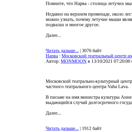
Помните, что Нарва - столица летучих м
Недавно на верхнем променаде, около ле
можно узнать, почему летучие мыши явля
подвалах и многое другое.
Далее...
Читать дальше...
| 3076 байт
Нарва
:
Московский театральный центр и
Автор:
MONMOON
в 13/10/2021 07:20:00
Московский театрально-культурный центр
частного театрального центра Vaba Lava.
В письме на имя министра культуры Аннел
выдающийся случай долгосрочного госуда
Далее...
Читать дальше...
| 1912 байт