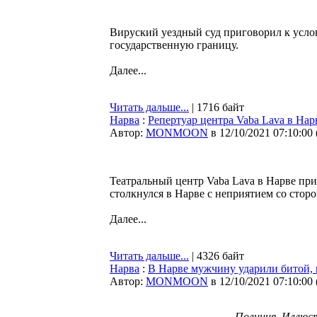
Вируский уездный суд приговорил к усло
государственную границу.
Далее...
Читать дальше...
| 1716 байт
Нарва
:
Репертуар центра Vaba Lava в На
Автор:
MONMOON
в 12/10/2021 07:10:00
Театральный центр Vaba Lava в Нарве пр
столкнулся в Нарве с неприятием со сторо
Далее...
Читать дальше...
| 4326 байт
Нарва
:
В Нарве мужчину ударили битой, 
Автор:
MONMOON
в 12/10/2021 07:10:00
Полиция. Иллюс