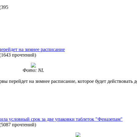
(
395
ерейдет на зимнее расписание
(
1643 прочтений
)
Фото: NL
вы перейдет на зимнее расписание, которое будет действовать д
ила условный срок за две упаковки таблеток "Феназепам"
(
5087 прочтений
)