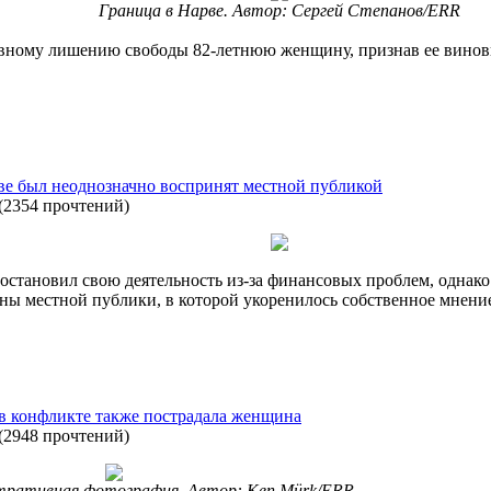
Граница в Нарве. Автор: Сергей Степанов/ERR
вному лишению свободы 82-летнюю женщину, признав ее виновн
рве был неоднозначно воспринят местной публикой
(
2354 прочтений
)
иостановил свою деятельность из-за финансовых проблем, однак
ны местной публики, в которой укоренилось собственное мнение о 
в конфликте также пострадала женщина
(
2948 прочтений
)
тративная фотография. Автор: Ken Mürk/ERR