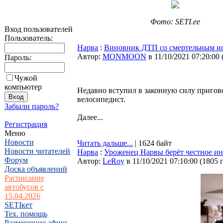
Фото: SETI.ee
Вход пользователей
Пользователь:
Нарва
:
Виновник ДТП со смертельным ис
Автор:
MONMOON
в 11/10/2021 07:20:00
Пароль:
Чужой
компьютер
Недавно вступил в законную силу пригово
велосипедист.
Забыли пароль?
Далее...
Регистрация
Меню
Новости
Читать дальше...
| 1624 байт
Новости читателей
Нарва
:
Уроженец Нарвы берёт честное и
Форум
Автор:
LeRoy
в 11/10/2021 07:10:00
(
1805 
Доска объявлений
Расписание
автобусов с
15.04.2026
SETIкет
Тех. помощь
Размещение афиш