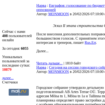
Нарва
:
Евграфов: голосование по бюджету
оппозицией
Автор:
MONMOON
в 20/02/2026 07:10:00
Эскиз II этапа строительства 
Сейчас с нами
После внесения дополнительных поправок
408
пользователей
большинством голосов. С принятием этого
онлайн
интересам и тренеров, пишет
Rus.Err
.
За сегодня:
6055
Далее...
Уникальных
пользователей за
Читать дальше...
| 1810 байт
последние сутки:
Нарва
:
Сегодня на сессии городского со
10879
Автор:
MONMOON
в 20/02/2026 07:10:00
далее...
Счетчики
Городское собрание утвердило детальную 
подготовленный AB Artes Terrae OÜ. Терр
адресам Mõisa tn 1, Mõisa tn 1a и Tallinn
планировка определяет право застройки д
с особыми образовательными потребност