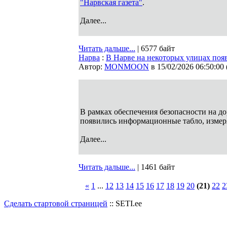
"Нарвская газета"
.
Далее...
Читать дальше...
| 6577 байт
Нарва
:
В Нарве на некоторых улицах поя
Автор:
MONMOON
в 15/02/2026 06:50:00
В рамках обеспечения безопасности на до
появились информационные табло, измер
Далее...
Читать дальше...
| 1461 байт
«
1
...
12
13
14
15
16
17
18
19
20
(21)
22
2
Сделать стартовой страницей
:: SETI.ee