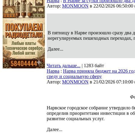
Нарва
:
В Нарве за сутки произошло два 
Автор:
MONMOON
в 22/02/2026 06:50:00
В пятницу в Нарве произошло сразу два 
нерегулируемых пешеходных переходах,
Далее...
Читать дальше...
| 1283 байт
Нарва
:
Нарва приняла бюджет на 2026 го
среду и социальную сферу
Автор:
MONMOON
в 21/02/2026 07:10:00
Фо
Нарвское городское собрание утвердило б
определив приоритетами инвестиции в об
развитие социальных услуг.
Далее...