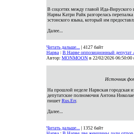
В соцсетях между главой Ида-Вируского
Нарвы Катри Райк разгорелась перепалка
эстонского языка, который им предоставл
Далее...
Читать дальше...
| 4127 байт
Нарва
:
В Нарве оппозиционный депутат 
Автор:
MONMOON
в 22/02/2026 06:50:00
Источник фот
На прошлой неделе Нарвская городская и
депутатские полномочия Антона Николаев
пишет
Rus.Err
.
Далее...
Читать дальше...
| 1352 байт
Нарва
:
В Нарве две женщины дали отпор