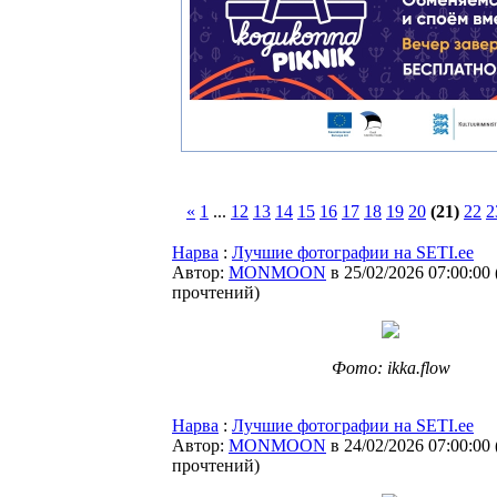
«
1
...
12
13
14
15
16
17
18
19
20
(21)
22
2
Нарва
:
Лучшие фотографии на SETI.ee
Автор:
MONMOON
в 25/02/2026 07:00:00
прочтений
)
Фото: ikka.flow
Нарва
:
Лучшие фотографии на SETI.ee
Автор:
MONMOON
в 24/02/2026 07:00:00
прочтений
)