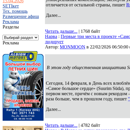
15.04.2026
отличается от остальной страны, пишет
R
SETIкет
Тех. помощь
Далее...
Размещение афиш
Реклама
Разделы
Читать дальше...
| 1768 байт
Нарва
:
Первые три места в проекте «Сам
лидирует
Реклама
Автор:
MONMOON
в 22/02/2026 06:50:00
В этом году общественная инициатива S
Сегодня, 14 февраля, в День всех влюбл
«Самое большое сердце» (Suurim Süda), п
первом месте, причём с новым рекордом 
раза больше, чем в прошлом году, пишет
Далее...
Читать дальше...
| 4782 байт