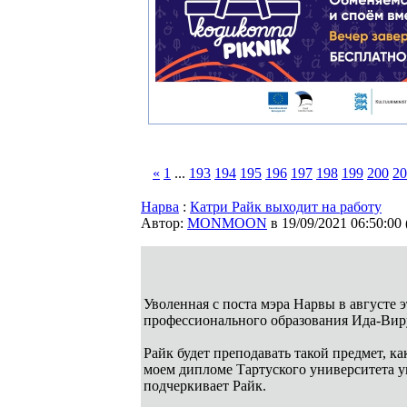
«
1
...
193
194
195
196
197
198
199
200
20
Нарва
:
Катри Райк выходит на работу
Автор:
MONMOON
в 19/09/2021 06:50:00
Уволенная с поста мэра Нарвы в августе э
профессионального образования Ида-Вирум
Райк будет преподавать такой предмет, к
моем дипломе Тартуского университета ук
подчеркивает Райк.