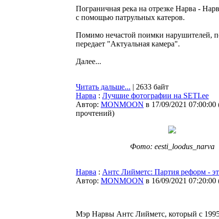
Пограничная река на отрезке Нарва - На
с помощью патрульных катеров.
Помимо нечастой поимки нарушителей, по
передает "Актуальная камера".
Далее...
Читать дальше...
| 2633 байт
Нарва
:
Лучшие фотографии на SETI.ee
Автор:
MONMOON
в 17/09/2021 07:00:00
прочтений
)
Фото: eesti_loodus_narva
Нарва
:
Антс Лийметс: Партия реформ - эт
Автор:
MONMOON
в 16/09/2021 07:20:00
Мэр Нарвы Антс Лийметс, который с 1995 