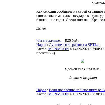
Чудесны
Как сегодня сообщила на своей странице 
список значимых для государства культур
ближайшие годы. Среди них наш Кренгол
Далее...
Читать дальше...
| 926 байт
Нарва
:
Лучшие фотографии на SETI.ee
Автор:
MONMOON
в 14/09/2021 07:00:00
прочтений
)
Променад в Силламяэ.
⠀
Фото: sebraphoto
Нарва
:
Если правление не исполняет реш
Автор:
MONMOON
в 13/09/2021 07:30:00