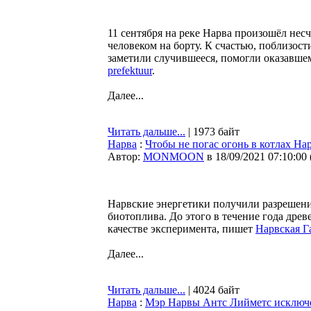
11 сентября на реке Нарва произошёл нес
человеком на борту. К счастью, поблизос
заметили случившееся, помогли оказавшем
prefektuur
.
Далее...
Читать дальше...
| 1973 байт
Нарва
:
Чтобы не погас огонь в котлах На
Автор:
MONMOON
в 18/09/2021 07:10:00
Нарвские энергетики получили разрешени
биотоплива. До этого в течение года дре
качестве эксперимента, пишет
Нарвская Г
Далее...
Читать дальше...
| 4024 байт
Нарва
:
Мэр Нарвы Антс Лийметс исключ