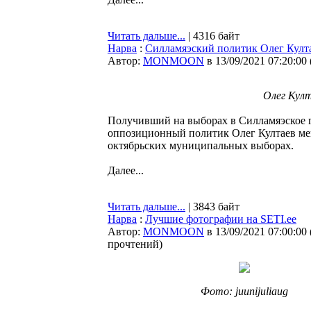
Читать дальше...
| 4316 байт
Нарва
:
Силламяэский политик Олег Култае
Автор:
MONMOON
в 13/09/2021 07:20:00
Олег Култ
Получивший на выборах в Силламяэское го
оппозиционный политик Олег Култаев меня
октябрьских муниципальных выборах.
Далее...
Читать дальше...
| 3843 байт
Нарва
:
Лучшие фотографии на SETI.ee
Автор:
MONMOON
в 13/09/2021 07:00:00
прочтений
)
Фото: juunijuliaug