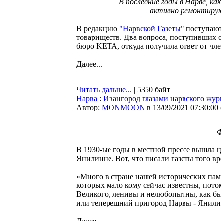
В последние годы в Нарве, к
активно ремонтирую
В редакцию
"Нарвской Газеты"
поступают
товариществ. Два вопроса, поступивших о
бюро KETA, откуда получила ответ от 
Далее...
Читать дальше...
| 5350 байт
Нарва
:
Ивангород глазами нарвского жур
Автор:
MONMOON
в 13/09/2021 07:30:00
Ф
В 1930-ые годы в местной прессе вышла ц
Янилинне. Вот, что писали газеты того в
«Много в стране нашей исторических пам
которых мало кому сейчас известны, пото
Великого, ленивы и нелюбопытны, как бы
или теперешний пригород Нарвы - Янили
Далее...