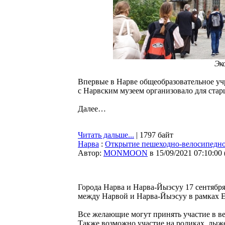
Экс
Впервые в Нарве общеобразовательное уч
с Нарвским музеем организовало для ста
Далее…
Читать дальше...
| 1797 байт
Нарва
:
Открытие пешеходно-велосипедно
Автор:
MONMOON
в 15/09/2021 07:10:00
Города Нарва и Нарва-Йыэсуу 17 сентябр
между Нарвой и Нарва-Йыэсуу в рамках 
Все желающие могут принять участие в ве
Также возможно участие на роликах, лыже