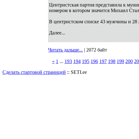
Центристская партия представила к муни
номером в котором значится Михаил Ста
В центристском списке 43 мужчины и 28 
Далее...
Читать дальше...
| 2072 байт
«
1
...
193
194
195
196
197
198
199
200
20
Сделать стартовой страницей
:: SETI.ee