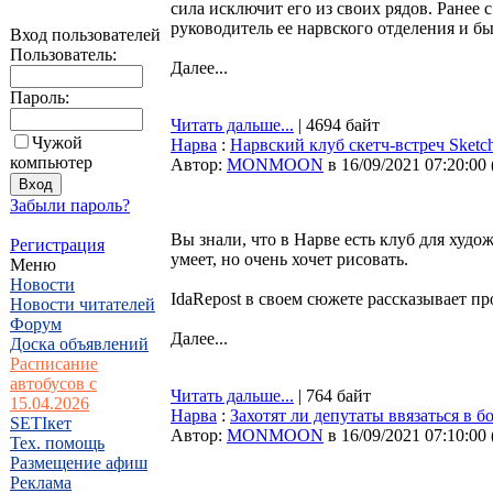
сила исключит его из своих рядов. Ранее
руководитель ее нарвского отделения и 
Вход пользователей
Пользователь:
Далее...
Пароль:
Читать дальше...
| 4694 байт
Чужой
Нарва
:
Нарвский клуб скетч-встреч Sketch
компьютер
Автор:
MONMOON
в 16/09/2021 07:20:00
Забыли пароль?
Вы знали, что в Нарве есть клуб для художн
Регистрация
умеет, но очень хочет рисовать.
Меню
Новости
IdaRepost в своем сюжете рассказывает про
Новости читателей
Форум
Далее...
Доска объявлений
Расписание
автобусов с
Читать дальше...
| 764 байт
15.04.2026
Нарва
:
Захотят ли депутаты ввязаться в 
SETIкет
Автор:
MONMOON
в 16/09/2021 07:10:00
Тех. помощь
Размещение афиш
Реклама