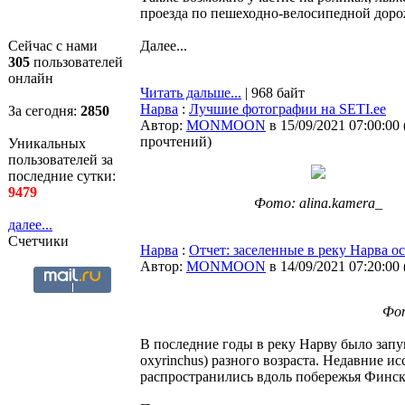
проезда по пешеходно-велосипедной доро
Сейчас с нами
Далее...
305
пользователей
онлайн
Читать дальше...
| 968 байт
Нарва
:
Лучшие фотографии на SETI.ee
За сегодня:
2850
Автор:
MONMOON
в 15/09/2021 07:00:00
прочтений
)
Уникальных
пользователей за
последние сутки:
9479
Фото: alina.kamera_
далее...
Счетчики
Нарва
:
Отчет: заселенные в реку Нарва о
Автор:
MONMOON
в 14/09/2021 07:20:00
Фот
В последние годы в реку Нарву было запу
oxyrinchus) разного возраста. Недавние и
распространились вдоль побережья Финск