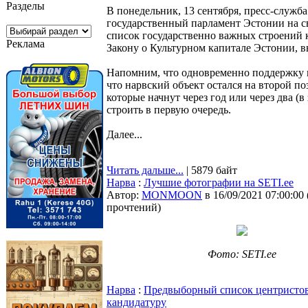
Разделы
В понедельник, 13 сентября, пресс-служб
государственный парламент Эстонии на с
список государственно важных строений к
Реклама
Закону о Культурном капитале Эстонии, 
Напомним, что одновременно поддержку м
что нарвский объект остался на второй по
которые начнут через год или через два (
строить в первую очередь.
Далее...
Читать дальше...
| 5879 байт
Нарва
:
Лучшие фотографии на SETI.ee
Автор:
MONMOON
в 16/09/2021 07:00:00
прочтений
)
Фото: SETI.ee
Нарва
:
Предвыборный список центристов в
кандидатуру