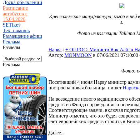
Доска объявлений
Расписание
автобусов с
Кренгольмская мануфактура, когда в ней 
15.04.2026
г.
SETIкет
Тех. помощь
Фото из коллекции Tallinna 
Размещение афиш
Реклама
Разделы
Нарва
:
+ ОПРОС: Министр Яак Ааб: в На
Автор:
MONMOON
в 07/06/2021 07:10:00
Реклама
Фото: о
Посетивший 4 июня Нарву министр админи
построена новая больница, пишет
Нарвска
На возведение нового медицинского объек
средств из Фонда справедливого перехода
Соответствующие задачи, включая подгот
Министр отметил, что это будет современ
счет европейских средств строить в Вилья
Далее...