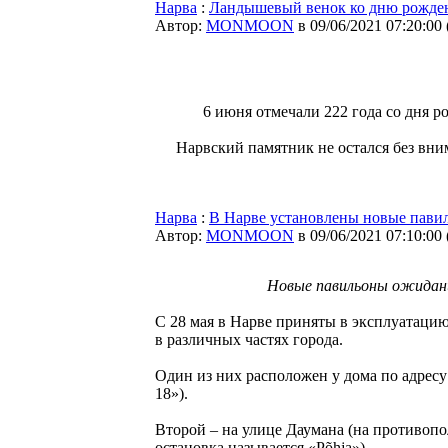
Нарва
:
Ландышевый венок ко дню рожде
Автор:
MONMOON
в 09/06/2021 07:20:00
6 июня отмечали 222 года со дня 
Нарвский памятник не остался без вни
Нарва
:
В Нарве установлены новые пави
Автор:
MONMOON
в 09/06/2021 07:10:00
Новые павильоны ожидан
С 28 мая в Нарве приняты в эксплуатаци
в различных частях города.
Один из них расположен у дома по адресу 
18»).
Второй – на улице Даумана (на противоп
остановка называется «Põhja»).