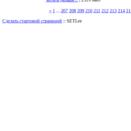
«
1
...
207
208
209
210
211
212
213
214
21
Сделать стартовой страницей
:: SETI.ee