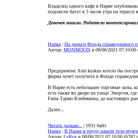
Владелец одного кафе в Нарве опубликова
подожгли батут в 5 часов утра на терассе 
Девочек нашли. Родители компенсировал
Нарва
:
На деньги Фонда справедливого пе
Автор:
MONMOON
в 08/06/2021 07:10:00
Предприятие Astri keskus хотело бы пост
фирма хочет получить в Фонде справедлив
В Нарве есть небольшие торговые залы, 
есть также во дворе на улице Энергия, гд
Fama Тармо Клейманна, до настоящих рын
Далее...
Читать дальше...
| 1931 байт
Нарва
:
В Нарве в пруду нашли тело муж
Автор:
LeRoy
в 08/06/2021 07:10:00
(
6782 