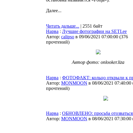
Далее...
Читать дальше...
| 2551 байт
Нарва
:
Лучшие фотографии на SETI.ee
Автор:
calipso
в 09/06/2021 07:00:00
(
376
прочтений
)
Автор фото: onlooker.liza
Нарва
:
ФОТОФАКТ: кольцо открыли к пр
Автор:
MONMOON
в 08/06/2021 07:40:00
прочтений
)
Нарва
:
ОБНОВЛЕНО: просьба отозваться 
Автор:
MONMOON
в 08/06/2021 07:30:00