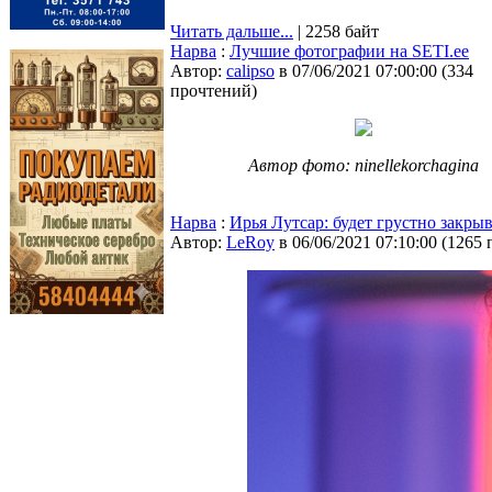
Читать дальше...
| 2258 байт
Нарва
:
Лучшие фотографии на SETI.ee
Автор:
calipso
в 07/06/2021 07:00:00
(
334
прочтений
)
Автор фото: ninellekorchagina
Нарва
:
Ирья Лутсар: будет грустно закр
Автор:
LeRoy
в 06/06/2021 07:10:00
(
1265 