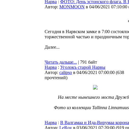
Нарва
:
ФОТО: День эстонского флага. В 
Автор:
MONMOON
в 04/06/2021 07:10:00
Сегодня в Нарвском замке в 7:00 состояло
торжественной частью и праздничным торт
Далее...
Читать дальше...
| 791 байт
Нарва
:
Уголокъ старой Нарвы
Автор:
calipso
в 04/06/2021 07:00:00
(
638
прочтений
)
На месте нынешнего моста Дружб
Фото из коллекции Tallinna Linnamuu
Нарва
:
В Валгамаа и Ида-Вирумаа корона
Автор:
LeRoy
в 03/06/2021 07:20:00
(
919 п