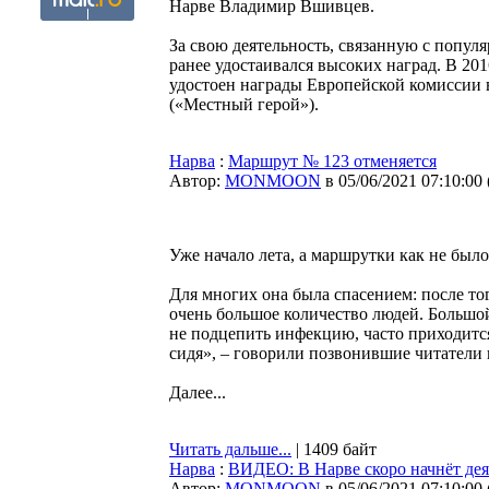
Нарве Владимир Вшивцев.
За свою деятельность, связанную с попул
ранее удостаивался высоких наград. В 20
удостоен награды Европейской комиссии в
(«Местный герой»).
Нарва
:
Маршрут № 123 отменяется
Автор:
MONMOON
в 05/06/2021 07:10:00
Уже начало лета, а маршрутки как не было,
Для многих она была спасением: после тог
очень большое количество людей. Большой
не подцепить инфекцию, часто приходится
сидя», – говорили позвонившие читатели
Далее...
Читать дальше...
| 1409 байт
Нарва
:
ВИДЕО: В Нарве скоро начнёт де
Автор:
MONMOON
в 05/06/2021 07:10:00