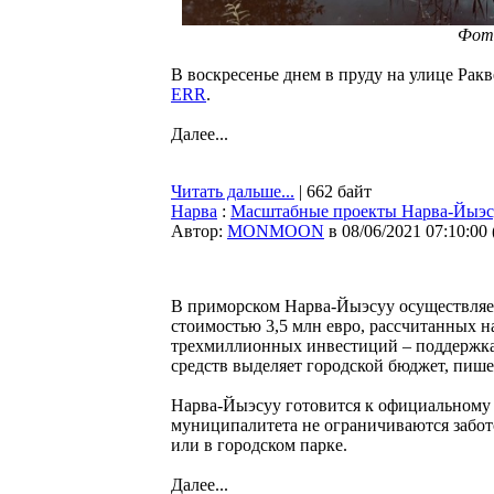
Фото
В воскресенье днем в пруду на улице Рак
ERR
.
Далее...
Читать дальше...
| 662 байт
Нарва
:
Масштабные проекты Нарва-Йыэсу
Автор:
MONMOON
в 08/06/2021 07:10:00
В приморском Нарва-Йыэсуу осуществляе
стоимостью 3,5 млн евро, рассчитанных н
трехмиллионных инвестиций – поддержка 
средств выделяет городской бюджет, пиш
Нарва-Йыэсуу готовится к официальному 
муниципалитета не ограничиваются забо
или в городском парке.
Далее...