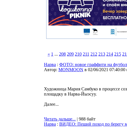
«
1
...
208
209
210
211
212
213
214
215
21
Нарва
:
ФОТО: новое граффити на футбол
Автор:
MONMOON
в 02/06/2021 07:40:00
Художница Мария Самбуко в процессе соз
площадку в Нарва-Йыэсуу.
Далее...
Читать дальше...
| 988 байт
Нарва
:
ВИДЕО: Пеший поход по берегу м