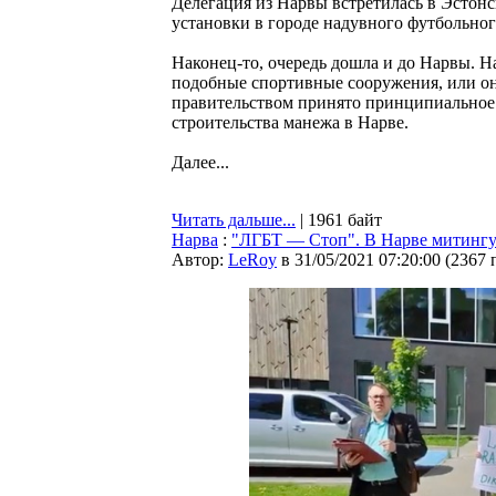
Делегация из Нарвы встретилась в Эстон
установки в городе надувного футбольног
Наконец-то, очередь дошла и до Нарвы. Н
подобные спортивные сооружения, или он
правительством принято принципиальное
строительства манежа в Нарве.
Далее...
Читать дальше...
| 1961 байт
Нарва
:
"ЛГБТ — Стоп". В Нарве митингу
Автор:
LeRoy
в 31/05/2021 07:20:00
(
2367 