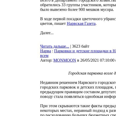
Всего в Департамент городского хозяйства
обратились 33 группы участников, которы
было вывезено более 900 мешков мусора.
В ходе первой посадки цветочного убранс
цветов, пишет
Нарвская Газета
.
Далее...
Читать дальше...
| 3623 байт
Нарва
:
Парковки и детские площадки в Н
всем
Автор:
MONMOON
в 26/05/2021 07:10:00
Городская парковка возле 
Недавним решением Нарвского городского
городских парковок и детских площадок
предыдущим правящим составом депутатов
поводу стала появляться однобокая инфо
При этом скрываются такие факты предыд
некоторых местах, неравный подход к ра
по расходованию больших бюджетных сред