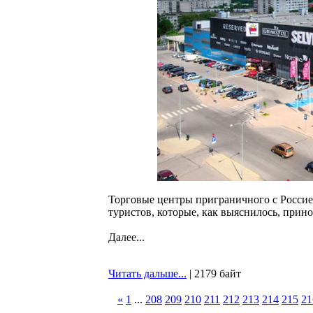
Торговые центры приграничного с Россие
туристов, которые, как выяснилось, при
Далее...
Читать дальше...
| 2179 байт
«
1
...
208
209
210
211
212
213
214
215
21