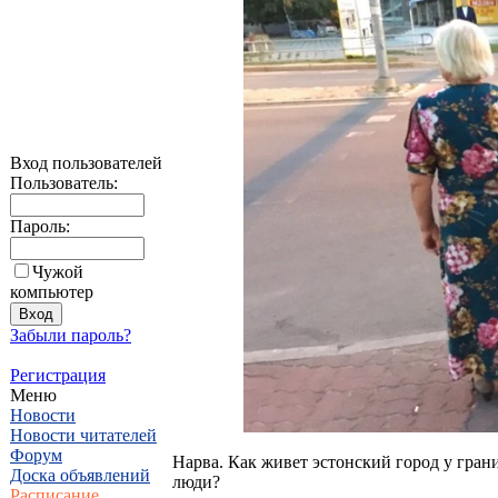
Вход пользователей
Пользователь:
Пароль:
Чужой
компьютер
Забыли пароль?
Регистрация
Меню
Новости
Новости читателей
Форум
Нарва. Как живет эстонский город у грани
Доска объявлений
люди?
Расписание