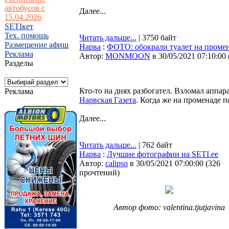
автобусов с
Далее...
15.04.2026
SETIкет
Тех. помощь
Читать дальше...
| 3750 байт
Размещение афиш
Нарва
:
ФОТО: обокрали туалет на проме
Реклама
Автор:
MONMOON
в 30/05/2021 07:10:00
Разделы
Кто-то на днях разбогател. Взломал аппар
Реклама
Нарвская Газета
. Когда же на променаде 
Далее...
Читать дальше...
| 762 байт
Нарва
:
Лучшие фотографии на SETI.ee
Автор:
calipso
в 30/05/2021 07:00:00
(
326
прочтений
)
Автор фото: valentina.tjutjavina