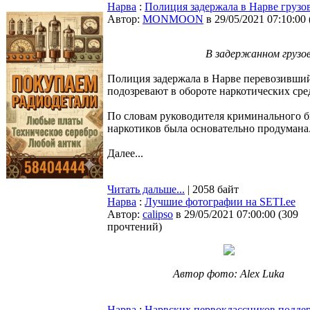
Нарва
:
Полиция задержала в Нарве грузо
Автор:
MONMOON
в 29/05/2021 07:10:00
В задержанном грузо
Полиция задержала в Нарве перевозивший
подозревают в обороте наркотических сре
По словам руководителя криминального б
наркотиков была основательно продумана
Далее...
Читать дальше...
| 2058 байт
Нарва
:
Лучшие фотографии на SETI.ee
Автор:
calipso
в 29/05/2021 07:00:00
(
309
прочтений
)
Автор фото: Alex Luka
Нарва
:
Нарвских первоклассников поддер