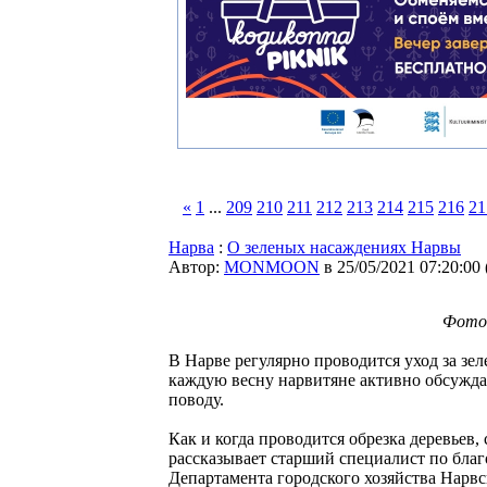
«
1
...
209
210
211
212
213
214
215
216
21
Нарва
:
О зеленых насаждениях Нарвы
Автор:
MONMOON
в 25/05/2021 07:20:00
Фото:
В Нарве регулярно проводится уход за зе
каждую весну нарвитяне активно обсуждаю
поводу.
Как и когда проводится обрезка деревьев, 
рассказывает старший специалист по благ
Департамента городского хозяйства Нарв