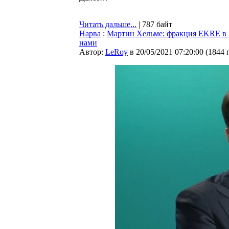
Читать дальше...
| 787 байт
Нарва
:
Мартин Хельме: фракция EKRE в На
нами
Автор:
LeRoy
в 20/05/2021 07:20:00
(
1844 