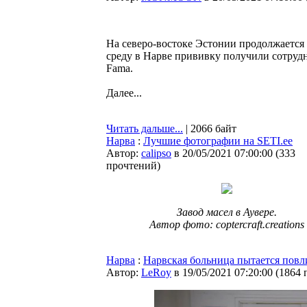
На северо-востоке Эстонии продолжается
среду в Нарве прививку получили сотрудн
Fama.
Далее...
Читать дальше...
| 2066 байт
Нарва
:
Лучшие фотографии на SETI.ee
Автор:
calipso
в 20/05/2021 07:00:00
(
333
прочтений
)
Завод масел в Аувере.
Автор фото: coptercraft.creations
Нарва
:
Нарвская больница пытается пов
Автор:
LeRoy
в 19/05/2021 07:20:00
(
1864 