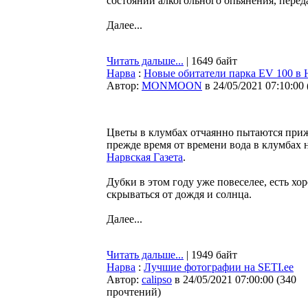
состоянии алкогольного опьянения, перед
Далее...
Читать дальше...
| 1649 байт
Нарва
:
Новые обитатели парка ЕV 100 в Н
Автор:
MONMOON
в 24/05/2021 07:10:00
Цветы в клумбах отчаянно пытаются прижи
прежде время от времени вода в клумбах н
Нарвская Газета
.
Дубки в этом году уже повеселее, есть хор
скрываться от дождя и солнца.
Далее...
Читать дальше...
| 1949 байт
Нарва
:
Лучшие фотографии на SETI.ee
Автор:
calipso
в 24/05/2021 07:00:00
(
340
прочтений
)