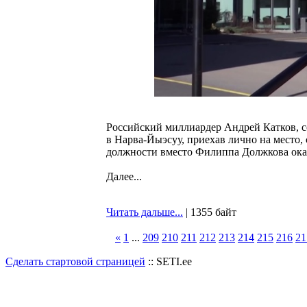
Российский миллиардер Андрей Катков, со
в Нарва-Йыэсуу, приехав лично на место
должности вместо Филиппа Должкова ока
Далее...
Читать дальше...
| 1355 байт
«
1
...
209
210
211
212
213
214
215
216
21
Сделать стартовой страницей
:: SETI.ee