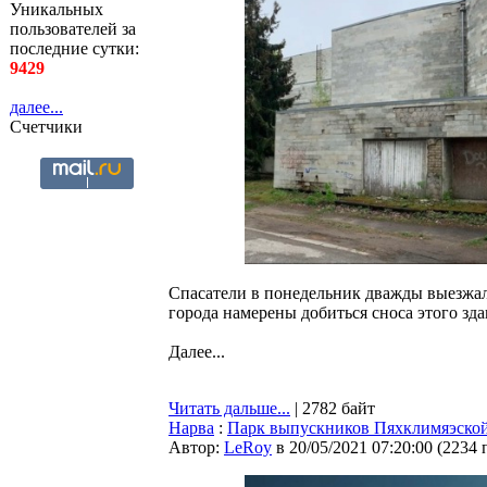
Уникальных
пользователей за
последние сутки:
9429
далее...
Счетчики
Спасатели в понедельник дважды выезжал
города намерены добиться сноса этого зда
Далее...
Читать дальше...
| 2782 байт
Нарва
:
Парк выпускников Пяхклимяэско
Автор:
LeRoy
в 20/05/2021 07:20:00
(
2234 