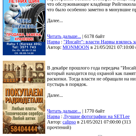
что обслуживающее кладбище Рийгикюла ц
что было особенно заметно в минувшие п
Далее...
Читать дальше...
| 6178 байт
Нарва
:
"Инсайт": власти Нарвы взялись 
Автор:
MONMOON
в 21/05/2021 07:10:00
В декабре прошлого года передача "Инсайт
который находится под охраной как памя
раскопки. Тогда власти не обращали на н
пустырь в порядок.
Далее...
Читать дальше...
| 1770 байт
Нарва
:
Лучшие фотографии на SETI.ee
Автор:
calipso
в 21/05/2021 07:00:00
(
313
прочтений
)