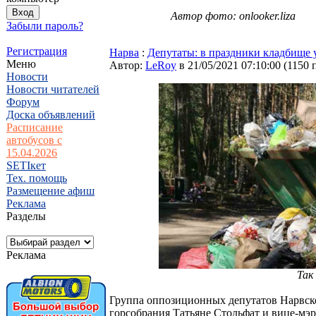
Автор фото: onlooker.liza
Забыли пароль?
Регистрация
Нарва
:
Депутаты: в праздники кладбище 
Меню
Автор:
LeRoy
в 21/05/2021 07:10:00
(
1150 
Новости
Новости читателей
Форум
Доска объявлений
Расписание
автобусов с
15.04.2026
SETIкет
Тех. помощь
Размещение афиш
Реклама
Разделы
Реклама
Так
Группа оппозиционных депутатов Нарвско
горсобрания Татьяне Стольфат и вице-мэ