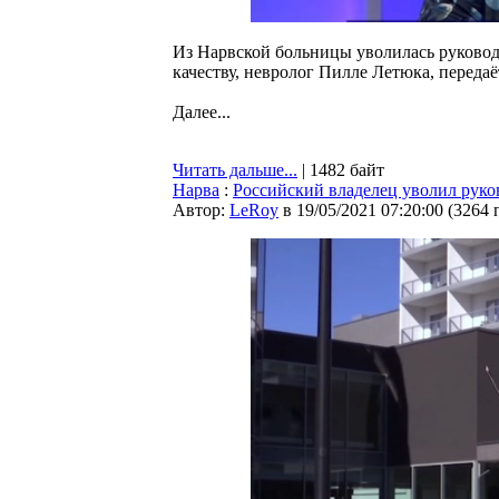
Из Нарвской больницы уволилась руковод
качеству, невролог Пилле Летюка, переда
Далее...
Читать дальше...
| 1482 байт
Нарва
:
Российский владелец уволил руко
Автор:
LeRoy
в 19/05/2021 07:20:00
(
3264 