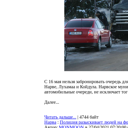
С 16 мая нельзя забронировать очередь д
Нарве, Лухамаа и Койдула. Нарвское муни
автомобильные очереди, не исключает тог
Далее...
Читать дальше...
| 4744 байт
Нарва
:
Полиция разыскивает людей на ф
Автор:
MONMOON
в 27/04/2021 07:20:00