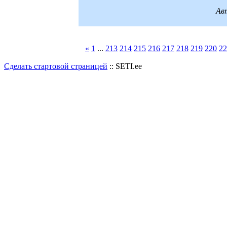
Авт
«
1
...
213
214
215
216
217
218
219
220
22
Сделать стартовой страницей
:: SETI.ee