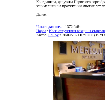
Кондрашева, депутаты Нарвского горсоб
занимавший на протяжении многих лет по
Далее...
Читать дальше...
| 1372 байт
Нарва
:
Из-за отсутствия вакцины старт 
Автор:
LeRoy
в 30/04/2021 07:10:00
(
1529 