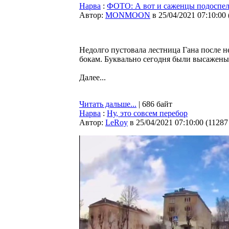
Нарва
:
ФОТО: А вот и саженцы подоспе
Автор:
MONMOON
в 25/04/2021 07:10:00
Недолго пустовала лестница Гана после н
бокам. Буквально сегодня были высажены
Далее...
Читать дальше...
| 686 байт
Нарва
:
Ну, это совсем перебор
Автор:
LeRoy
в 25/04/2021 07:10:00
(
11287