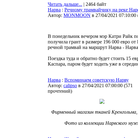
Читать дальше...
| 2464 байт
Нарва
:
Речному трамвайчику на реке Наро
Автор:
MONMOON
в 27/04/2021 07:10:00
В понедельник вечером мэр Катри Райк п
получила грант в размере 196 000 евро от 
речной трамвай на маршрут Нарва - Нарв
Поездка туда и обратно будет стоить 15 ев
Каспара, паром будет ходить уже в середи
Нарва
:
Вспоминаем советскую Нарву
Автор:
calipso
в 27/04/2021 07:00:00
(
571
прочтений
)
Фирменный магазин тканей Кренгольма, 
Фото из коллекции Нарвского музе