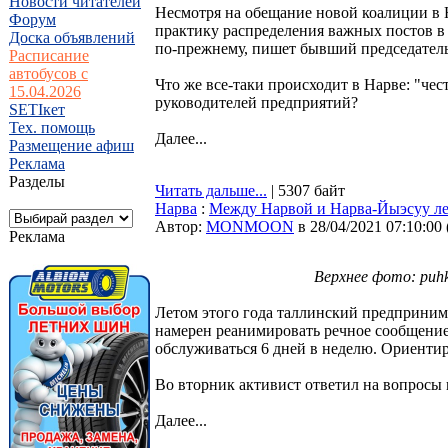
Новости читателей
Несмотря на обещание новой коалиции в
Форум
практику распределения важных постов в
Доска объявлений
по-прежнему, пишет бывший председател
Расписание
автобусов с
Что же все-таки происходит в Нарве: "че
15.04.2026
руководителей предприятий?
SETIкет
Тех. помощь
Далее...
Размещение афиш
Реклама
Разделы
Читать дальше...
| 5307 байт
Нарва
:
Между Нарвой и Нарва-Йыэсуу ле
Автор:
MONMOON
в 28/04/2021 07:10:00
Реклама
Верхнее фото: puhk
Летом этого года таллинский предпринима
намерен реанимировать речное сообщение
обслуживаться 6 дней в неделю. Ориентиро
Во вторник активист ответил на вопросы ru
Далее...