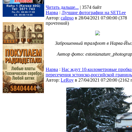
Читать дальше...
| 3574 байт
Нарва
:
Лучшие фотографии на SETI.ee
Автор:
calipso
в 28/04/2021 07:00:00
(
378
прочтений
)
Заброшенный тралфлот в Нарва-Йыэ
⠀
Автор фото: estonianature_photograp
Нарва
:
Нас ждут 10-километровые пробки 
пересечения эстонско-российской границ
Автор:
LeRoy
в 27/04/2021 07:20:00
(
2162 