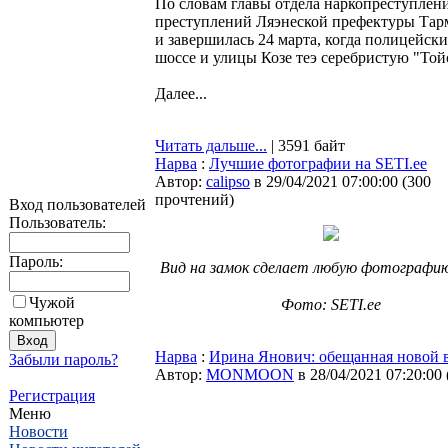
По словам главы отдела наркопреступле
преступлений Ляэнеской префектуры Тарм
и завершилась 24 марта, когда полицейски
шоссе и улицы Козе теэ серебристую "Той
Далее...
Читать дальше...
| 3591 байт
Нарва
:
Лучшие фотографии на SETI.ee
Автор:
calipso
в 29/04/2021 07:00:00
(
300
прочтений
)
Вход пользователей
Пользователь:
Пароль:
Вид на замок сделает любую фотографию
⠀
Чужой
Фото: SETI.ee
компьютер
Нарва
:
Ирина Янович: обещанная новой в
Забыли пароль?
Автор:
MONMOON
в 28/04/2021 07:20:00
Регистрация
Меню
Новости