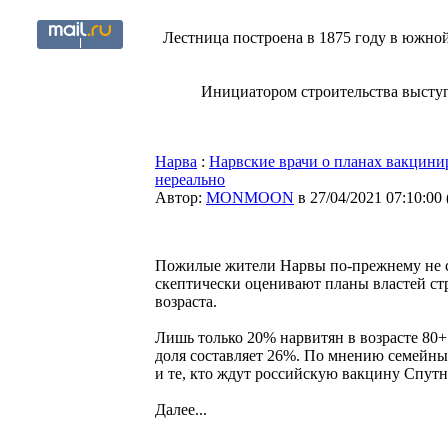
Лестница построена в 1875 году в южной
Инициатором строительства выступ
Нарва
:
Нарвские врачи о планах вакцинир
нереально
Автор:
MONMOON
в 27/04/2021 07:10:00
Пожилые жители Нарвы по-прежнему не с
скептически оценивают планы властей с
возраста.
Лишь только 20% нарвитян в возрасте 80+ 
доля составляет 26%. По мнению семейных
и те, кто ждут российскую вакцину Спутн
Далее...