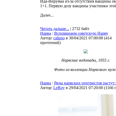
Ида-Вирумаа из-за отсутствия вакцины ок
1+1. Первую дозу вакцины участники это
Далее...
Читать дальше...
| 2732 байт
Нарва
:
Вспоминаем советскую Нарву
Автор:
calipso
в 30/04/2021 07:00:00
(
414
прочтений
)
Нарвские водопады, 1955 г.
Фото из коллекции Нарвского музе
Нарва
:
Ряды нарвских центристов растут:
Автор:
LeRoy
в 29/04/2021 07:20:00
(
1166 