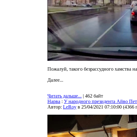
Пожалуй, такого безрассудного хамства на
Далее...
Читать дальше...
| 462 байт
Нарва
:
У народного президента Айво Пет
Автор:
LeRoy
в 25/04/2021 07:10:00
(
4366 