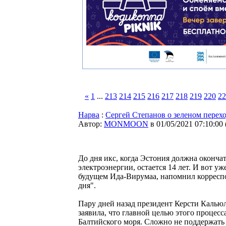
«
1
...
213
214
215
216
217
218
219
220
22
Нарва
:
Сергей Степанов о зеленом перех
Автор:
MONMOON
в 01/05/2021 07:10:00
До дня икс, когда Эстония должна окончат
электроэнергии, остается 14 лет. И вот у
будущем Ида-Вирумаа, напомнил корресп
дня".
Пару дней назад президент Керсти Кальюл
заявила, что главной целью этого проце
Балтийского моря. Сложно не поддержать 