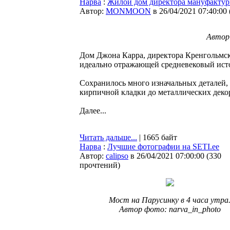
Нарва
:
Жилой дом директора мануфактур
Автор:
MONMOON
в 26/04/2021 07:40:00
Автор 
Дом Джона Карра, директора Кренгольмск
идеально отражающей средневековый ист
Сохранилось много изначальных деталей,
кирпичной кладки до металлических деко
Далее...
Читать дальше...
| 1665 байт
Нарва
:
Лучшие фотографии на SETI.ee
Автор:
calipso
в 26/04/2021 07:00:00
(
330
прочтений
)
Мост на Парусинку в 4 часа утра
Автор фото: narva_in_photo