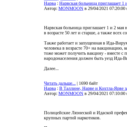
Нарва
:
Нарвская больница приглашает 1 
Автор:
MONMOON
в 29/04/2021 07:20:00
Нарвская больница приглашает 1 и 2 мая 
в возрасте 50 лет и старше, а также всех
Также работает и запущенная в Ида-Виру
человека в возрасте 70+ на вакцинацию, 
тоже может получить вакцину - вместе с 
народонаселения должен быть уезд Ида-В
Далее...
Читать дальше...
| 1690 байт
Нарва
:
В Таллине, Нарве и Кохтла-Ярве з
Автор:
MONMOON
в 29/04/2021 07:10:00
Полицейские Ляэнеской и Идаской префек
крупных партий наркотиков.