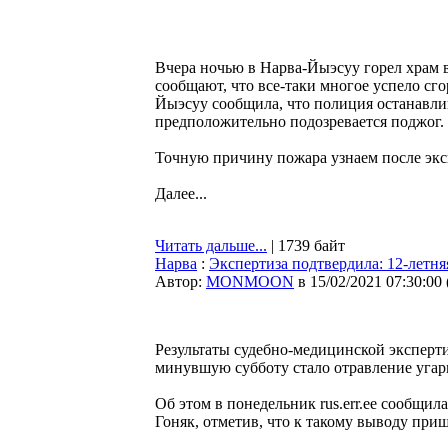
Вчера ночью в Нарва-Йыэсуу горел храм 
сообщают, что все-таки многое успело сг
Йыэсуу сообщила, что полиция останавли
предположительно подозревается поджог.
Точную причину пожара узнаем после экс
Далее...
Читать дальше...
| 1739 байт
Нарва
:
Экспертиза подтвердила: 12-летня
Автор:
MONMOON
в 15/02/2021 07:30:00
Результаты судебно-медицинской эксперт
минувшую субботу стало отравление угар
Об этом в понедельник rus.err.ee сообщи
Гоняк, отметив, что к такому выводу приш