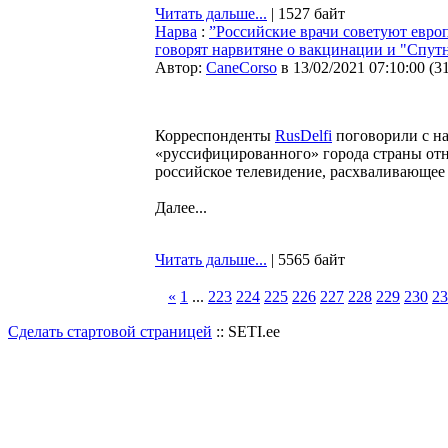
Читать дальше...
| 1527 байт
Нарва
:
”Российские врачи советуют европ
говорят нарвитяне о вакцинации и "Спут
Автор:
CaneCorso
в 13/02/2021 07:10:00
(
3
Корреспонденты
RusDelfi
поговорили с на
«руссифицированного» города страны отно
российское телевидение, расхваливающее
Далее...
Читать дальше...
| 5565 байт
«
1
...
223
224
225
226
227
228
229
230
23
Сделать стартовой страницей
:: SETI.ee