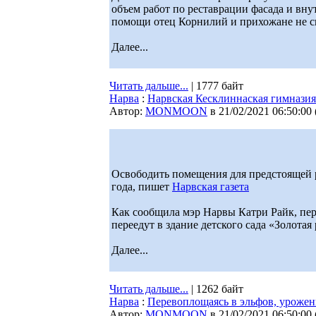
объем работ по реставрации фасада и вну
помощи отец Корнилий и прихожане не с
Далее...
Читать дальше...
| 1777 байт
Нарва
:
Нарвская Кесклиннаская гимназия 
Автор:
MONMOON
в 21/02/2021 06:50:00
Освободить помещения для предстоящей 
года, пишет
Нарвская газета
Как сообщила мэр Нарвы Катри Райк, пере
переедут в здание детского сада «Золотая
Далее...
Читать дальше...
| 1262 байт
Нарва
:
Перевоплощаясь в эльфов, урожен
Автор:
MONMOON
в 21/02/2021 06:50:00