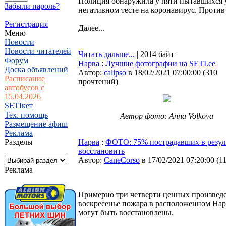
Полиция обнаружила у пяти пытавшихся у
Забыли пароль?
негативном тесте на коронавирус. Против
Регистрация
Далее...
Меню
Новости
Новости читателей
Читать дальше...
| 2014 байт
Форум
Нарва
:
Лучшие фотографии на SETI.ee
Доска объявлений
Автор:
calipso
в 18/02/2021 07:00:00
(
310
Расписание
прочтений
)
автобусов с
15.04.2026
SETIкет
Тех. помощь
Автор фото: Anna Volkova
Размещение афиш
Реклама
Разделы
Нарва
:
ФОТО: 75% пострадавших в резуль
восстановить
Автор:
CaneCorso
в 17/02/2021 07:20:00
(
1
Реклама
Примерно три четверти ценных произведе
воскресенье пожара в расположенном Нар
могут быть восстановлены.