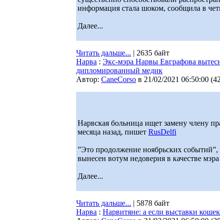
информация стала шоком, сообщила в чет
Далее...
Читать дальше...
| 2635 байт
Нарва
:
Экс-мэра Нарвы Евграфова вытес
дипломированный медик
Автор:
CaneCorso
в 21/02/2021 06:50:00
(
4
Нарвская больница ищет замену члену пр
месяца назад, пишет
RusDelfi
”Это продолжение ноябрьских событий”, 
вынесен вотум недоверия в качестве мэра
Далее...
Читать дальше...
| 5878 байт
Нарва
:
Нарвитяне: а если выставки кошек