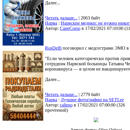
Далее...
Читать дальше...
| 2063 байт
Нарва
:
Нарвские медики: не нужно никого
Автор:
CaneCorso
в 17/02/2021 07:10:00
(
1
RusDelfi
поговорил с медсестрами ЭМО в 
”Если человек категорически против приви
сотрудник Нарвской больницы Татьяна Чечё
коронавируса — в целом не вакцинируютс
Далее...
Читать дальше...
| 2779 байт
Нарва
:
Лучшие фотографии на SETI.ee
Автор:
calipso
в 17/02/2021 07:00:00
(
326
прочтений
)
Автор фото: Olga Orlova