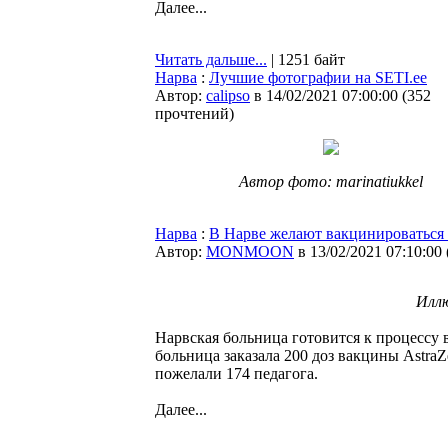
Далее...
Читать дальше...
| 1251 байт
Нарва
:
Лучшие фотографии на SETI.ee
Автор:
calipso
в 14/02/2021 07:00:00
(
352
прочтений
)
Автор фото: marinatiukkel
Нарва
:
В Нарве желают вакцинироваться 
Автор:
MONMOON
в 13/02/2021 07:10:00
Илл
Нарвская больница готовится к процессу
больница заказала 200 доз вакцины Astra
пожелали 174 педагога.
Далее...