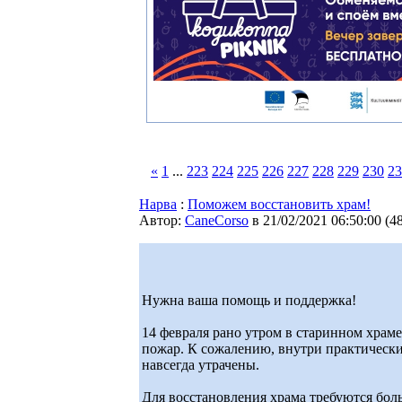
«
1
...
223
224
225
226
227
228
229
230
23
Нарва
:
Поможем восстановить храм!
Автор:
CaneCorso
в 21/02/2021 06:50:00
(
4
Нужна ваша помощь и поддержка!
14 февраля рано утром в старинном храм
пожар. К сожалению, внутри практически 
навсегда утрачены.
Для восстановления храма требуются бо