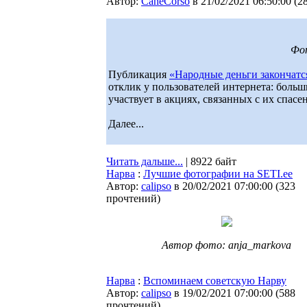
Автор:
CaneCorso
в 21/02/2021 06:50:00
(
2
Фо
Публикация
«Народные деньги закончатся
отклик у пользователей интернета: боль
участвует в акциях, связанных с их спас
Далее...
Читать дальше...
| 8922 байт
Нарва
:
Лучшие фотографии на SETI.ee
Автор:
calipso
в 20/02/2021 07:00:00
(
323
прочтений
)
Автор фото: anja_markova
Нарва
:
Вспоминаем советскую Нарву
Автор:
calipso
в 19/02/2021 07:00:00
(
588
прочтений
)