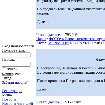
В субботу вечером в местечке Водова по
По предварительным данным участниками а
скорой.
Далее...
Читать дальше...
| 793 байт
Нарва
:
ФОТО: в Нарве состоялся очередн
Автор:
MONMOON
в 07/02/2021 06:50:00
Вход пользователей
Пользователь:
Пароль:
Фото:
В воскресенье, 31 января, в России и мн
Чужой
Эстонии зарегистрированная акция состоя
компьютер
Пикет прошел на Петровской площади в На
Забыли пароль?
Далее...
Регистрация
Меню
Новости
Читать дальше...
| 5359 байт
Новости читателей