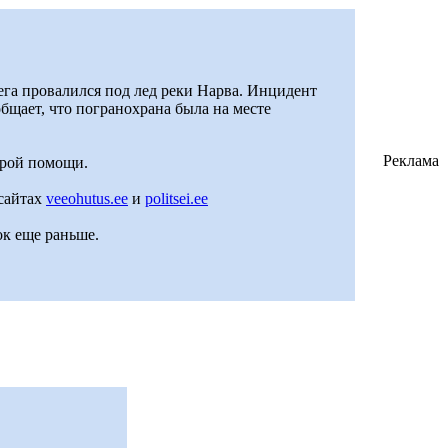
рега провалился под лед реки Нарва. Инцидент
бщает, что погранохрана была на месте
Реклама
орой помощи.
 сайтах
veeohutus.ee
и
politsei.ee
ок еще раньше.