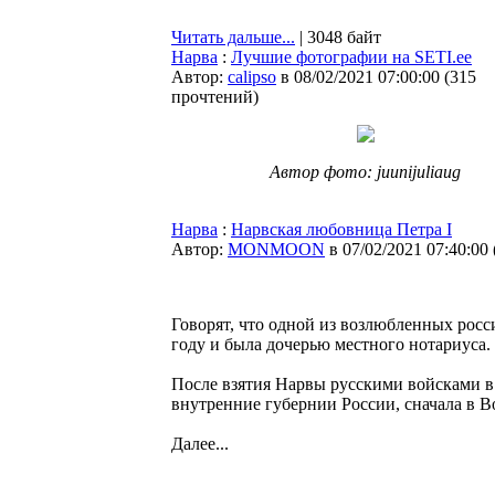
Читать дальше...
| 3048 байт
Нарва
:
Лучшие фотографии на SETI.ee
Автор:
calipso
в 08/02/2021 07:00:00
(
315
прочтений
)
Автор фото: juunijuliaug
Нарва
:
Нарвская любовница Петра I
Автор:
MONMOON
в 07/02/2021 07:40:00
Говорят, что одной из возлюбленных росс
году и была дочерью местного нотариуса. 
После взятия Нарвы русскими войсками в 
внутренние губернии России, сначала в Во
Далее...