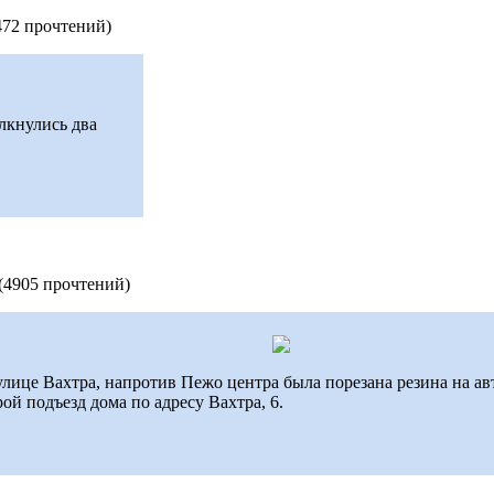
472 прочтений
)
лкнулись два
(
4905 прочтений
)
на улице Вахтра, напротив Пежо центра была порезана резина на 
рой подъезд дома по адресу Вахтра, 6.