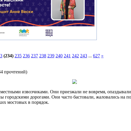
3
(234)
235
236
237
238
239
240
241
242
243
...
627
»
84 прочтений
)
местными извозчиками. Они приезжали не вовремя, опаздывали
ы городскими дорогами. Они часто бастовали, жаловались на п
ких мостовых в порядок.