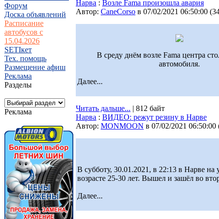
Нарва
:
Возле Fama произошла авария
Форум
Автор:
CaneCorso
в 07/02/2021 06:50:00
(
3
Доска объявлений
Расписание
автобусов с
15.04.2026
SETIкет
В среду днём возле Fama центра сто
Тех. помощь
автомобиля.
Размещение афиш
Реклама
Далее...
Разделы
Читать дальше...
| 812 байт
Реклама
Нарва
:
ВИДЕО: режут резину в Нарве
Автор:
MONMOON
в 07/02/2021 06:50:00
В субботу, 30.01.2021, в 22:13 в Нарве 
возрасте 25-30 лет. Вышел и зашёл во вто
Далее...