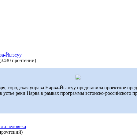
ва-Йыэсуу
(
3430 прочтений
)
абря, городская управа Нарва-Йыэсуу представила проектное пре
 устье реки Нарва в рамках программы эстонско-российского п
ли человека
прочтений
)