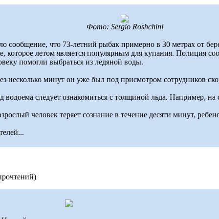
Фото: Sergio Roshchini
ило сообщение, что 73-летний рыбак примерно в 30 метрах от бе
е, которое летом является популярным для купания. Полиция соо
овеку помогли выбраться из ледяной воды.
ерез несколько минут он уже был под присмотром сотрудников ск
д водоема следует ознакомиться с толщиной льда. Например, на
взрослый человек теряет сознание в течение десяти минут, ребен
елей...
прочтений
)