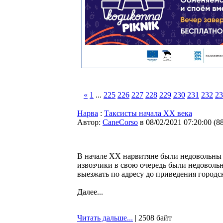
«
1
...
225
226
227
228
229
230
231
232
23
Нарва
:
Таксисты начала XX века
Автор:
CaneCorso
в 08/02/2021 07:20:00
(
8
В начале XX нарвитяне были недовольны 
извозчики в свою очередь были недовольн
выезжать по адресу до приведения городс
Далее...
Читать дальше...
| 2508 байт