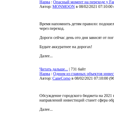
Нарва
:
Опасный момент на переходе у F
Автор:
MONMOON
в 08/02/2021 07:10:00
Время напомнить детям правило: подошел 
через переход.
Дороги сейчас день ото дня зависят от по
Будьте аккуратнее на дорогах!
Далее...
Читать дальше...
| 731 байт
Нарва
:
Одним из главных объектов инвес
Автор:
CaneCorso
в 08/02/2021 07:10:00
(
9
Обсуждение городского бюджета на 2021 г
направлений инвестиций станет сфера об
Далее...