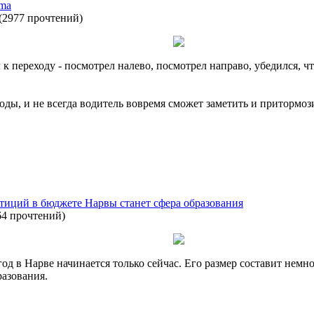
ama
(
2977 прочтений
)
к переходу - посмотрел налево, посмотрел направо, убедился, 
годы, и не всегда водитель вовремя сможет заметить и притормоз
тиций в бюджете Нарвы станет сфера образования
64 прочтений
)
од в Нарве начинается только сейчас. Его размер составит немн
разования.