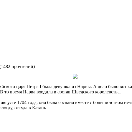
(
1482 прочтений
)
ийского царя Петра I была девушка из Нарвы. А дело было вот к
В то время Нарва входила в состав Шведского королевства.
августе 1704 года, она была cослана вместе с большинством нем
логду, оттуда в Казань.