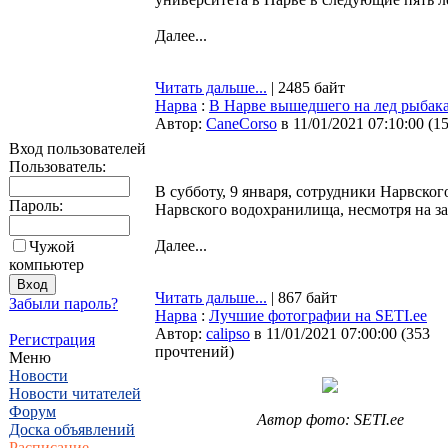
Далее...
Читать дальше...
| 2485 байт
Нарва
:
В Нарве вышедшего на лед рыбака
Автор:
CaneCorso
в 11/01/2021 07:10:00
(
1
Вход пользователей
Пользователь:
В субботу, 9 января, сотрудники Нарвско
Пароль:
Нарвского водохранилища, несмотря на за
Далее...
Чужой
компьютер
Читать дальше...
| 867 байт
Забыли пароль?
Нарва
:
Лучшие фотографии на SETI.ee
Автор:
calipso
в 11/01/2021 07:00:00
(
353
Регистрация
прочтений
)
Меню
Новости
Новости читателей
Форум
Автор фото: SETI.ee
Доска объявлений
Расписание