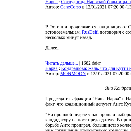
Нарва
:
Сотрудница Нарвской больницы по
Автор:
CaneCorso
в 12/01/2021 07:20:00
(
1
В Эстонии продолжается вакцинация от C
эстоноземельцам.
RusDelfi
поговорил с со
несколько минут назад.
Далее...
Читать дальше...
| 1682 байт
Нарва
:
Кондрашова: жаль, что для Кутти
Автор:
MONMOON
в 12/01/2021 07:20:00
Яна Кондраш
Председатель фракции "Наша Нарва" в Н
факт, что коалиционный депутат Антс Ку
"На прошлой неделе у нас прошли выборы
кандидатуру на пост председателя. В пр
борьбе Антс проиграл, большинство колле
ним соглашений относительно комиссий. П