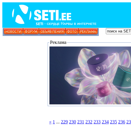
Реклама
«
1
...
229
230
231
232
233
234
235
236
23