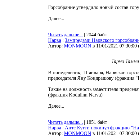
Горсобрание утвердило новый состав гор
Далее...
Читать дальше...
| 2044 байт
Нарва
:
Зампредами Нарвского горсобран
Автор:
MONMOON
в 11/01/2021 07:30:00
Тармо Тамми
В понедельник, 11 января, Нарвское горс
председателя Яну Кондрашову (фракция "
Также на должность заместителя председ
(фракция Kodulinn Narva).
Далее...
Читать дальше...
| 1851 байт
Нарва
:
Антс Кутти покинул фракцию "Н
Автор:
MONMOON
в 11/01/2021 07:30:00