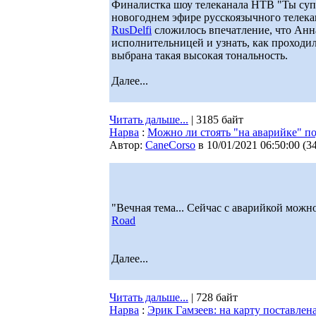
Финалистка шоу телеканала НТВ "Ты суп
новогоднем эфире русскоязычного телека
RusDelfi
сложилось впечатление, что Анн
исполнительницей и узнать, как проходи
выбрана такая высокая тональность.
Далее...
Читать дальше...
| 3185 байт
Нарва
:
Можно ли стоять "на аварийке" 
Автор:
CaneCorso
в 10/01/2021 06:50:00
(
3
"Вечная тема... Сейчас с аварийкой можно
Road
Далее...
Читать дальше...
| 728 байт
Нарва
:
Эрик Гамзеев: на карту поставлен