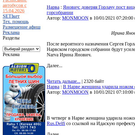
автобусов с
Нарва
:
Янович: доверяя Горлачу пост виц
15.04.2026
горсобрании
SETIкет
Автор:
MONMOON
в 10/01/2021 07:20:00
Тех. помощь
Размещение афиш
Реклама
Ирина Янов
Разделы
После вероятного назначения Сергея Гор
Нарвском городском собрании будут усил
Реклама
Narva Ирина Янович.
Далее...
Читать дальше...
| 2320 байт
Нарва
:
В Нарве женщина ударила ножом 
Автор:
MONMOON
в 10/01/2021 07:10:00
В четверг в Нарве женщина ударила ножо
Rus.Delfi
со ссылкой на Идаскую префект
Далее...