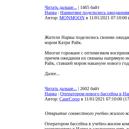
Читать дальше...
| 1465 байт
Нарва
:
Нарвитяне поделились ожиданиями
Автор:
MONMOON
в 11/01/2021 07:10:00
Жители Нарвы поделились своими ожидани
мэром Катри Райк.
Многие горожане с оптимизмом восприня
причем ожидания их связаны напрямую не
Райк, ставшей мэром накануне нового год
Далее...
Читать дальше...
| 2602 байт
Нарва
:
Оператором нового бассейна в Нарв
Автор:
CaneCorso
в 11/01/2021 07:10:00
(
1
Открытие совместного учебно-жилого ком
Оператором бассейна в учебно-жилом ко
университета в Нарве в следующие пять ле