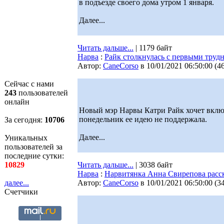
в подъезде своего дома утром 1 января.
Далее...
Читать дальше...
| 1179 байт
Нарва
:
Райк столкнулась с первыми труд
Автор:
CaneCorso
в 10/01/2021 06:50:00
(
4
Сейчас с нами
243
пользователей
онлайн
Новый мэр Нарвы Катри Райк хочет включ
понедельник ее идею не поддержала.
За сегодня:
10706
Далее...
Уникальных
пользователей за
последние сутки:
10829
Читать дальше...
| 3038 байт
Нарва
:
Нарвитянка Анна Свирепова расск
далее...
Автор:
CaneCorso
в 10/01/2021 06:50:00
(
3
Счетчики