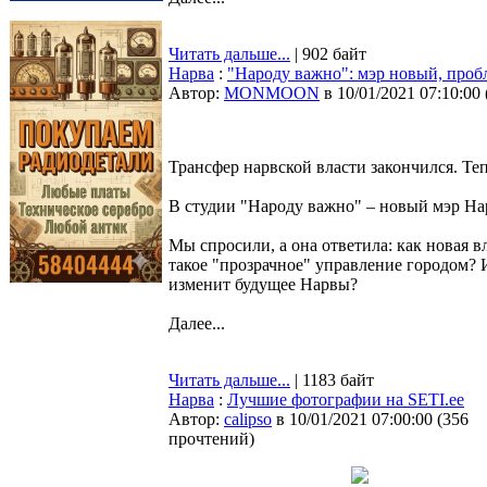
Читать дальше...
| 902 байт
Нарва
:
"Народу важно": мэр новый, проб
Автор:
MONMOON
в 10/01/2021 07:10:00
Трансфер нарвской власти закончился. Теп
В студии "Народу важно" – новый мэр На
Мы спросили, а она ответила: как новая в
такое "прозрачное" управление городом? И
изменит будущее Нарвы?
Далее...
Читать дальше...
| 1183 байт
Нарва
:
Лучшие фотографии на SETI.ee
Автор:
calipso
в 10/01/2021 07:00:00
(
356
прочтений
)