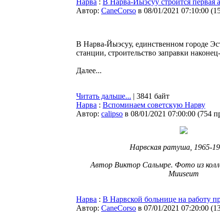
Нарва
:
В Нарва-Йыэсуу строится первая 
Автор:
CaneCorso
в 08/01/2021 07:10:00
(
1
В Нарва-Йыэсуу, единственном городе Эс
станции, строительство заправки наконец
Далее...
Читать дальше...
| 3841 байт
Нарва
:
Вспоминаем советскую Нарву
Автор:
calipso
в 08/01/2021 07:00:00
(
754 п
Нарвская ратуша, 1965-197
Автор Виктор Сальмре. Фото из колле
Muuseum
Нарва
:
В Нарвской больнице на работу п
Автор:
CaneCorso
в 07/01/2021 07:20:00
(
1