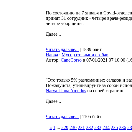
По состоянию на 7 января в Covid-отдел
принят 31 сотрудник - четыре врача-резид
четыре уборщицы.
Далее...
Читать дальше...
| 1839 байт
Нарва
:
Мусор от зимних забав
Автор:
CaneCorso
в 07/01/2021 07:10:00
(
1
"Это только 5% разломанных салазок и ва
Пожалуйста, утилизируйте за собой испо
Narva Linna Arendus
на своей странице.
Далее...
Читать дальше...
| 1105 байт
«
1
...
229
230
231
232
233
234
235
236
23