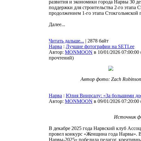
развития и экономики города Нарвы 30 де
поддержки для строительства 2-го этапа 
продолжением 1-го этапа Стокгольмской п
Далее...
Читать дальше...
| 2878 байт
Нарва
:
Лучшие фотографии на SETI.ee
Автор:
MONMOON
в 10/01/2026 07:00:00
прочтений
)
Автор фото: Zach Robinso
Нарва
:
Юлия Виирсалу: «За большими до
Автор:
MONMOON
в 09/01/2026 07:20:00
Источник ф
В декабре 2025 года Нарвский клуб Асс
провел конкурс «Женщина года Нарвы». 
Нарвы-2025» победила педагог, креативн