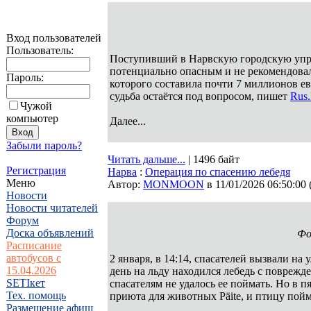
Вход пользователей
Пользователь:
Поступивший в Нарвскую городскую упр
потенциально опасным и не рекомендовал
Пароль:
которого составила почти 7 миллионов ев
судьба остаётся под вопросом, пишет
Rus.
Чужой
компьютер
Далее...
Забыли пароль?
Читать дальше...
| 1496 байт
Регистрация
Нарва
:
Операция по спасению лебедя
Меню
Автор:
MONMOON
в 11/01/2026 06:50:00
Новости
Новости читателей
Форум
Доска объявлений
Фо
Расписание
автобусов с
2 января, в 14:14, спасателей вызвали на
15.04.2026
день на льду находился лебедь с повреж
SETIкет
спасателям не удалось ее поймать. Но в 
Тех. помощь
приюта для животных Päite, и птицу пой
Размещение афиш