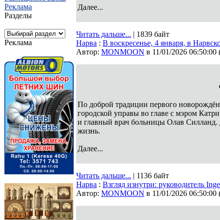
Реклама
Далее...
Разделы
Читать дальше...
| 1839 байт
Реклама
Нарва
:
В воскресенье, 4 января, в Нарвс
Автор:
MONMOON
в 11/01/2026 06:50:00
По доброй традиции первого новорождённ
городской управы во главе с мэром Катр
и главный врач больницы Олав Силланд. 
жизнь.
Далее...
Читать дальше...
| 1136 байт
Нарва
:
Взгляд изнутри: руководитель Inge
Автор:
MONMOON
в 11/01/2026 06:50:00