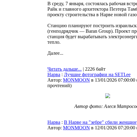
В среду, 7 января, состоялась рабочая вс
Райк и главного архитектора Пеэтера Тамб
проекту строительства в Нарве новой газ
Станцию планируют построить израильские 
(генподрядчик — Baran Group). Проект пр
станция будет вырабатывать электроэнерг
тепло.
Далее...
Читать дальше...
| 2226 байт
Нарва
:
Лучшие фотографии на SETI.ee
Автор:
MONMOON
в 13/01/2026 07:00:00
прочтений
)
Автор фото: Алеся Матросо
Нарва
:
В Нарве на "зебре" сбили женщин
Автор:
MONMOON
в 12/01/2026 07:20:00