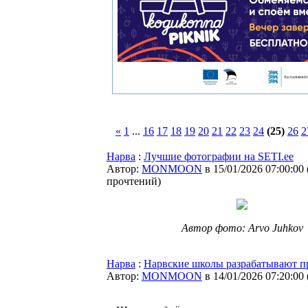
«
1
...
16
17
18
19
20
21
22
23
24
(25)
26
2
Нарва
:
Лучшие фотографии на SETI.ee
Автор:
MONMOON
в 15/01/2026 07:00:00
прочтений
)
Автор фото: Arvo Juhkov
Нарва
:
Нарвские школы разрабатывают п
Автор:
MONMOON
в 14/01/2026 07:20:00