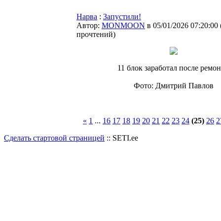
Нарва
:
Запустили!
Автор:
MONMOON
в 05/01/2026 07:20:00
прочтений
)
11 блок заработал после ремон
Фото: Дмитрий Павлов
«
1
...
16
17
18
19
20
21
22
23
24
(25)
26
2
Сделать стартовой страницей
:: SETI.ee