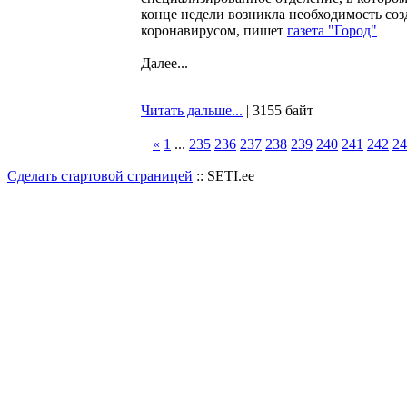
конце недели возникла необходимость со
коронавирусом, пишет
газета "Город"
Далее...
Читать дальше...
| 3155 байт
«
1
...
235
236
237
238
239
240
241
242
24
Сделать стартовой страницей
:: SETI.ee