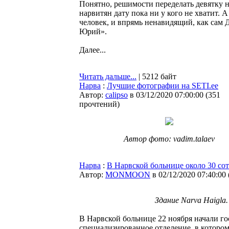
Понятно, решимости переделать девятку н
нарвитян дату пока ни у кого не хватит. А
человек, и впрямь ненавидящий, как сам Д
Юрий».
Далее...
Читать дальше...
| 5212 байт
Нарва
:
Лучшие фотографии на SETI.ee
Автор:
calipso
в 03/12/2020 07:00:00
(
351
прочтений
)
Автор фото: vadim.talaev
Нарва
:
В Нарвской больнице около 30 со
Автор:
MONMOON
в 02/12/2020 07:40:00
Здание Narva Haigla
В Нарвской больнице 22 ноября начали г
специализированное отделение, в котором