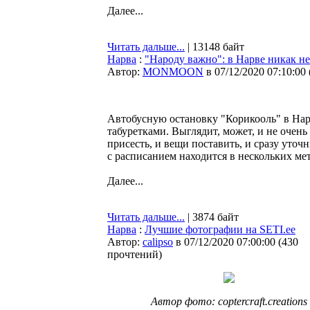
Далее...
Читать дальше...
| 13148 байт
Нарва
:
"Народу важно": в Нарве никак н
Автор:
MONMOON
в 07/12/2020 07:10:00
Автобусную остановку "Корикооль" в Нар
табуретками. Выглядит, может, и не очень
присесть, и вещи поставить, и сразу уточ
с расписанием находится в нескольких ме
Далее...
Читать дальше...
| 3874 байт
Нарва
:
Лучшие фотографии на SETI.ee
Автор:
calipso
в 07/12/2020 07:00:00
(
430
прочтений
)
Автор фото: coptercraft.creations