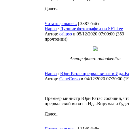
Далее...
Читать дальше...
| 3387 байт
Нарва
:
Лучшие фотографии на SETI.ee
Автор:
calipso
в 05/12/2020 07:00:00
(
359
прочтений
)
Автор фото: onlooker.liza
Нарва
:
Юри Ратас прервал визит в Ида-В
Автор:
CaneCorso
в 04/12/2020 07:20:00
(
1
Премьер-министр Юри Ратас сообщил, чт
прервал свой визит в Ида-Вирумаа и будет
Далее...
Читать дальше...
| 1540 байт