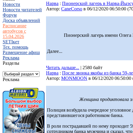
Нарва
:
Пионерский лагерь в Нарва-Йыэс
Новости
Автор:
CaneCorso
в 06/12/2020 06:50:00
(
7
Новости читателей
Форум
Доска объявлений
Расписание
автобусов с
Пионерский лагерь имени Олега 
15.04.2026
SETIкет
Тех. помощь
Далее...
Размещение афиш
Реклама
Разделы
Читать дальше...
| 2580 байт
Нарва
:
После звонка якобы из банка 59-л
Автор:
MONMOON
в 06/12/2020 06:50:00
Реклама
Женщина продиктовала зл
Полиция возбудила очередное уголовное 
представившегося работником банка.
В роли пострадавшей по нему проходит 
сотрудником банка мужчина и сказал, что