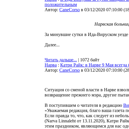
положительным
Автор:
CaneCorso
в 03/12/2020 07:10:00
(
1
Нарвская больни
За минувшие сутки в Ида-Вируском уезде 
Далее...
Читать дальше...
| 1072 байт
Нарва
:
Катри Райк: в Нарве 9 Мая всегда
Автор:
CaneCorso
в 03/12/2020 07:10:00
(
2
Ситуация со сменой власти в Нарве взвол
возвращение прежнего мэра, другие пытаю
В поступившем о читателя в редакцию
Ви
«Уважаемая редакция, благо ваша газета п
Если правда то, что, как следует из небо
(Narva Linnaleht от 13.11.2020), Катри Ра
этим праздником, являющимся для нас одн