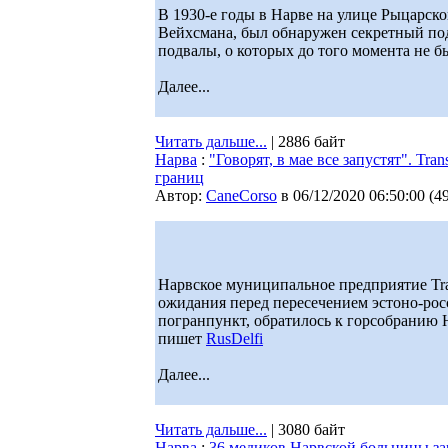
В 1930-е годы в Нарве на улице Рыцарск
Вейхсмана, был обнаружен секретный подз
подвалы, о которых до того момента не б
Далее...
Читать дальше...
| 2886 байт
Нарва
:
"Говорят, в мае все запустят". Tr
границ
Автор:
CaneCorso
в 06/12/2020 06:50:00
(
4
Нарвское муниципальное предприятие Tra
ожидания перед пересечением эстоно-рос
погранпункт, обратилось к горсобранию 
пишет
RusDelfi
Далее...
Читать дальше...
| 3080 байт
Нарва
:
36 медиков Нарвской больницы з