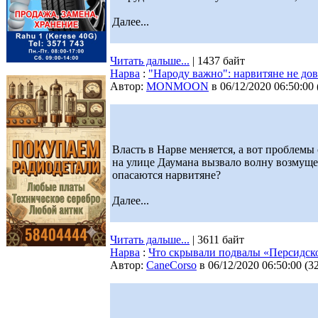
Далее...
Читать дальше...
| 1437 байт
Нарва
:
"Народу важно": нарвитяне не до
Автор:
MONMOON
в 06/12/2020 06:50:00
Власть в Нарве меняется, а вот проблем
на улице Даумана вызвало волну возмуще
опасаются нарвитяне?
Далее...
Читать дальше...
| 3611 байт
Нарва
:
Что скрывали подвалы «Персидско
Автор:
CaneCorso
в 06/12/2020 06:50:00
(
3