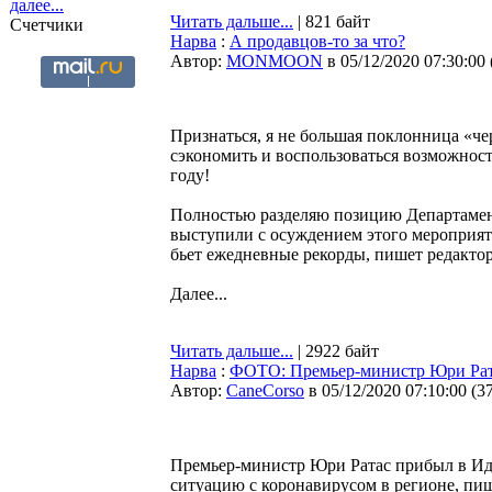
далее...
Читать дальше...
| 821 байт
Счетчики
Нарва
:
А продавцов-то за что?
Автор:
MONMOON
в 05/12/2020 07:30:00
Признаться, я не большая поклонница «че
сэкономить и воспользоваться возможност
году!
Полностью разделяю позицию Департамен
выступили с осуждением этого мероприят
бьет ежедневные рекорды, пишет редакто
Далее...
Читать дальше...
| 2922 байт
Нарва
:
ФОТО: Премьер-министр Юри Рата
Автор:
CaneCorso
в 05/12/2020 07:10:00
(
3
Премьер-министр Юри Ратас прибыл в Ид
ситуацию с коронавирусом в регионе, пи