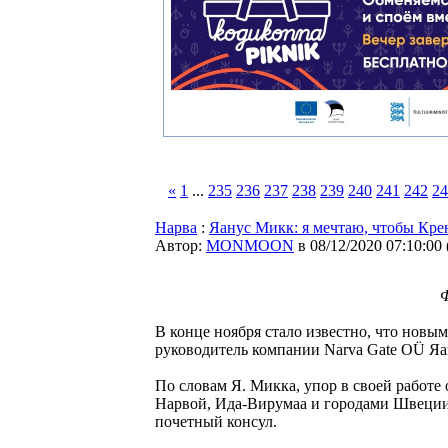
«
1
...
235
236
237
238
239
240
241
242
24
Нарва
:
Яанус Микк: я мечтаю, чтобы Кр
Автор:
MONMOON
в 08/12/2020 07:10:00
Ф
В конце ноября cтало известно, что нов
руководитель компании Narva Gate OÜ Я
По словам Я. Микка, упор в своей работе 
Нарвой, Ида-Вирумаа и городами Швеции. 
почетный консул.