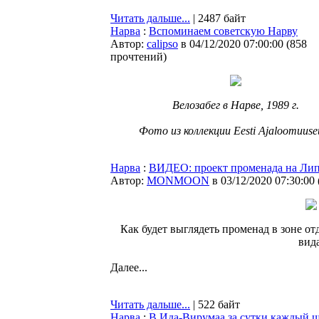
Читать дальше...
| 2487 байт
Нарва
:
Вспоминаем советскую Нарву
Автор:
calipso
в 04/12/2020 07:00:00
(
858
прочтений
)
Велозабег в Нарве, 1989 г.
Фото из коллекции Eesti Ajaloomuus
Нарва
:
ВИДЕО: проект променада на Ли
Автор:
MONMOON
в 03/12/2020 07:30:00
Как будет выглядеть променад в зоне о
вида
Далее...
Читать дальше...
| 522 байт
Нарва
:
В Ида-Вирумаа за сутки каждый ше