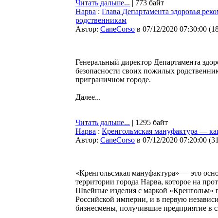
Читать дальше...
| 773 байт
Нарва
:
Глава Департамента здоровья рек
родственникам
Автор:
CaneCorso
в 07/12/2020 07:30:00
(
1
Генеральный директор Департамента здор
безопасности своих пожилых родственник
приграничном городе.
Далее...
Читать дальше...
| 1295 байт
Нарва
:
Кренгольмская мануфактура — как
Автор:
CaneCorso
в 07/12/2020 07:20:00
(
3
«Кренгольсмкая мануфактура» — это осно
территории города Нарва, которое на пр
Швейные изделия с маркой «Кренгольм» п
Российской империи, и в первую независи
бизнесмены, получившие предприятие в св