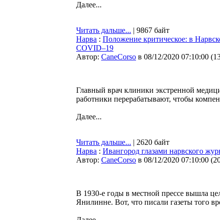
Далее...
Читать дальше...
| 9867 байт
Нарва
:
Положение критическое: в Нарвско
COVID–19
Автор:
CaneCorso
в 08/12/2020 07:10:00
(
1
Главный врач клиники экстренной медици
работники перерабатывают, чтобы компен
Далее...
Читать дальше...
| 2620 байт
Нарва
:
Ивангород глазами нарвского жур
Автор:
CaneCorso
в 08/12/2020 07:10:00
(
2
В 1930-е годы в местной прессе вышла це
Янилинне. Вот, что писали газеты того в
Далее...