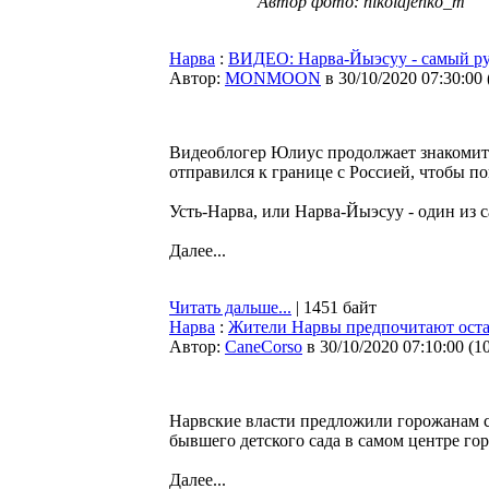
Автор фото: nikolajenko_m
Нарва
:
ВИДЕО: Нарва-Йыэсуу - самый ру
Автор:
MONMOON
в 30/10/2020 07:30:00
Видеоблогер Юлиус продолжает знакомить
отправился к границе с Россией, чтобы п
Усть-Нарва, или Нарва-Йыэсуу - один из 
Далее...
Читать дальше...
| 1451 байт
Нарва
:
Жители Нарвы предпочитают оста
Автор:
CaneCorso
в 30/10/2020 07:10:00
(
1
Нарвские власти предложили горожанам с
бывшего детского сада в самом центре г
Далее...