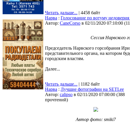
Читать дальше...
| 4458 байт
Нарва
:
Голосование по вотуму недоверия
Автор:
CaneCorso
в 02/11/2020 07:10:00
(
1
Сессия Нарвского 
Председатель Нарвского горсобрания Ирин
представительного органа, на котором б
городским властям.
Далее...
Читать дальше...
| 1182 байт
Нарва
:
Лучшие фотографии на SETI.ee
Автор:
calipso
в 02/11/2020 07:00:00
(
388
прочтений
)
Автор фото: smiki7