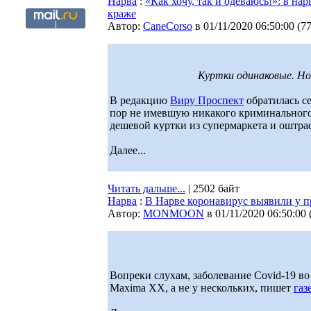
Нарва
:
«Как хочу, так и одеваюсь!»: в 
краже
Автор:
CaneCorso
в 01/11/2020 06:50:00
(
7
Куртки одинаковые. Но 
В редакцию
Виру Проспект
обратилась се
пор не имевшую никакого криминального
дешевой куртки из супермаркета и оштраф
Далее...
Читать дальше...
| 2502 байт
Нарва
:
В Нарве коронавирус выявили у 
Автор:
MONMOON
в 01/11/2020 06:50:00
Вопреки слухам, заболевание Covid-19 в
Maxima XX, а не у нескольких, пишет
газ