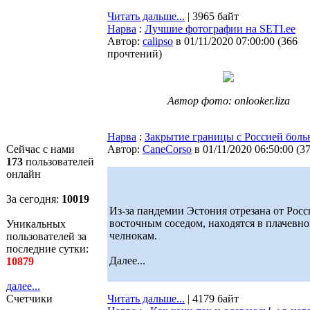
Читать дальше...
| 3965 байт
Нарва
:
Лучшие фотографии на SETI.ee
Автор:
calipso
в 01/11/2020 07:00:00
(
366
прочтений
)
Автор фото: onlooker.liza
Нарва
:
Закрытие границы с Россией боль
Сейчас с нами
Автор:
CaneCorso
в 01/11/2020 06:50:00
(
3
173
пользователей
онлайн
За сегодня:
10019
Из-за пандемии Эстония отрезана от Росс
восточным соседом, находятся в плачевно
Уникальных
челнокам.
пользователей за
последние сутки:
Далее...
10879
далее...
Счетчики
Читать дальше...
| 4179 байт