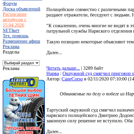
Форум
Доска объявлений
Полицейские совместно с различными па
Расписание
раздают отражатели, беседуют с людьми. 
автобусов с
15.04.2026
"К сожалению, очень многие не видят в эт
SETIкет
патрульной службы Нарвского отделения
Тех. помощь
Размещение афиш
Такую позицию некоторые объясняют тем,
Реклама
Разделы
Далее...
Читать дальше...
| 3289 байт
Реклама
Нарва
:
Окружной суд смягчил приговор 
Автор:
CaneCorso
в 02/11/2020 07:10:00
(
1
Обвиняемые по делу о побеге из На
Тартуский окружной суд смягчил назначе
нарвского полицейского Дмитрию Додонов
законную силу решение не вступило. Оба 
Далее...