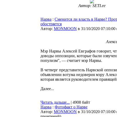
Автор: SETI.ee
Нарва
:
Сменится ли власть в Нарве? Про
обостряется
Автор:
MONMOON
в 31/10/2020 07:10:00
Алексе
Мэр Нарвы Алексей Евграфов говорит, что
доводы оппозиции, которые были озвучен
популизм", — считает мэр Нарвы.
В четверг представитель Нарвской оппози
объявлении вотума недоверия мэру Алекс
которая является руководителем правяще
Далее...
Читать дальше...
| 4908 байт
Нарва
:
Фотофакт о Нарве
Автор:
MONMOON
в 31/10/2020 07:10:00
прочтений
)