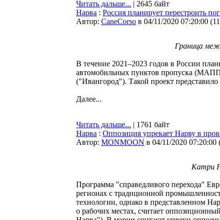
Читать дальше...
| 2645 байт
Нарва
:
Россия планирует перестроить пог
Автор:
CaneCorso
в 04/11/2020 07:20:00
(
1
Граница меж
В течение 2021–2023 годов в России пла
автомобильных пунктов пропуска (МАПП)
("Ивангород"). Такой проект представил
Далее...
Читать дальше...
| 1761 байт
Нарва
:
Оппозиция упрекает Нарву в прова
Автор:
MONMOON
в 04/11/2020 07:20:00
Катри Р
Программа "справедливого перехода" Евро
регионах с традиционной промышленностью
технологии, однако в представленном Нар
о рабочих местах, считает оппозиционны
Нарва"). В мэрии считают упреки оппоз