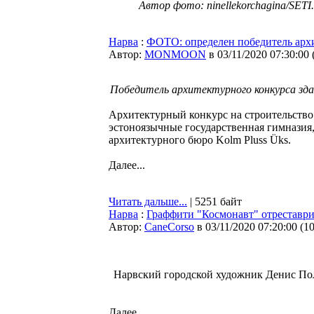
Автор фото: ninellekorchagina/SETI.
Нарва
:
ФОТО: определен победитель архи
Автор:
MONMOON
в 03/11/2020 07:30:00
Победитель архитектурного конкурса здан
Архитектурный конкурс на строительство 
эстоноязычные государственная гимназия,
архитектурного бюро Kolm Pluss Üks.
Далее...
Читать дальше...
| 5251 байт
Нарва
:
Граффити "Космонавт" отреставр
Автор:
CaneCorso
в 03/11/2020 07:20:00
(
1
Нарвский городской художник Денис Пол
Далее...