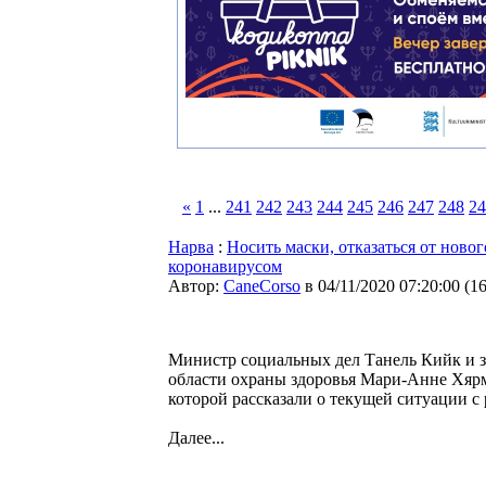
«
1
...
241
242
243
244
245
246
247
248
24
Нарва
:
Носить маски, отказаться от новог
коронавирусом
Автор:
CaneCorso
в 04/11/2020 07:20:00
(
1
Министр социальных дел Танель Кийк и з
области охраны здоровья Мари-Анне Хярм
которой рассказали о текущей ситуации 
Далее...