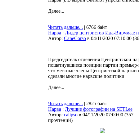
Далее...
Читать дальше...
| 6766 байт
Нарва
:
Лидер центристов Ида-Вирумаа: н
Автор:
CaneCorso
в 04/11/2020 07:10:00
(
8
Председатель отделения Центристской па
пошатнувшиеся позиции партии премьер-м
что местные члены Центристской партии н
сделали многие нарвские политики.
Далее...
Читать дальше...
| 2825 байт
Нарва
:
Лучшие фотографии на SETI.ee
Автор:
calipso
в 04/11/2020 07:00:00
(
357
прочтений
)