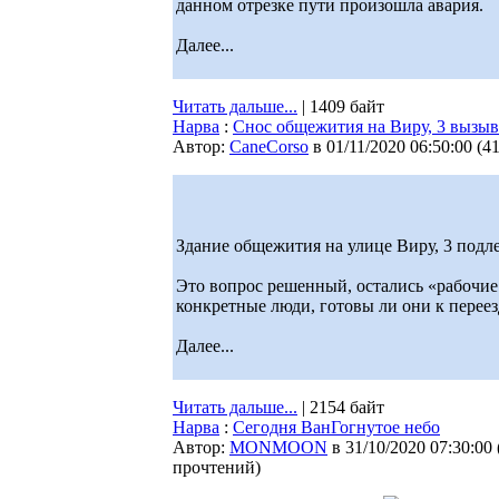
данном отрезке пути произошла авария.
Далее...
Читать дальше...
| 1409 байт
Нарва
:
Снос общежития на Виру, 3 вызыв
Автор:
CaneCorso
в 01/11/2020 06:50:00
(
4
Здание общежития на улице Виру, 3 подл
Это вопрос решенный, остались «рабочие
конкретные люди, готовы ли они к переез
Далее...
Читать дальше...
| 2154 байт
Нарва
:
Сегодня ВанГогнутое небо
Автор:
MONMOON
в 31/10/2020 07:30:00
прочтений
)