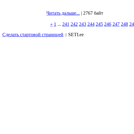
Читать дальше...
| 2767 байт
«
1
...
241
242
243
244
245
246
247
248
24
Сделать стартовой страницей
:: SETI.ee