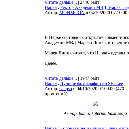
Читать дальше...
| 2446 байт
Нарва
:
Ректор Академии МВД: Нарва – ид
Автор:
MONMOON
в 04/10/2020 07:10:00
В Нарве состоялось открытие совместног
Академии МВД Марека Линка, в течение г
Марек Линк считает, что Нарва - идеально
Далее...
Читать дальше...
| 1947 байт
Нарва
:
Лучшие фотографии на SETI.ee
Автор:
calipso
в 04/10/2020 07:00:00
(
470
прочтений
)
Автор фото: katerina.basinskaja
Нарва
:
Коронавирус выявлен у двух жил