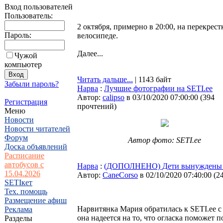
Вход пользователей
Пользователь:
2 октября, примерно в 20:00, на перекрес
Пароль:
велосипеде.
Далее...
Чужой
компьютер
Читать дальше...
| 1143 байт
Забыли пароль?
Нарва
:
Лучшие фотографии на SETI.ee
Автор:
calipso
в 03/10/2020 07:00:00
(
394
Регистрация
прочтений
)
Меню
Новости
Новости читателей
Форум
Автор фото: SETI.ee
Доска объявлений
Расписание
автобусов с
Нарва
:
(ДОПОЛНЕНО) Дети вынуждены иг
15.04.2026
Автор:
CaneCorso
в 02/10/2020 07:40:00
(
2
SETIкет
Тех. помощь
Размещение афиш
Нарвитянка Мария обратилась к SETI.ee с
Реклама
она надеется на то, что огласка поможет 
Разделы