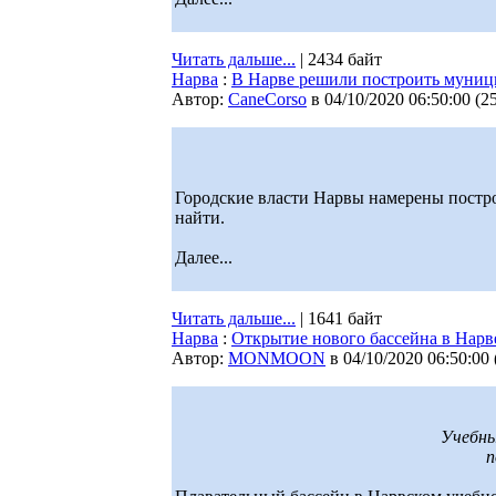
Читать дальше...
| 2434 байт
Нарва
:
В Нарве решили построить муници
Автор:
CaneCorso
в 04/10/2020 06:50:00
(
2
Городские власти Нарвы намерены постр
найти.
Далее...
Читать дальше...
| 1641 байт
Нарва
:
Открытие нового бассейна в Нарве
Автор:
MONMOON
в 04/10/2020 06:50:00
Учебны
п