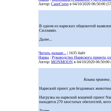
Автор:
CaneCorso
в 04/10/2020 06:50:00
(
5
В одном из нарвских общежитий выявлено
Силламяэ.
Далее...
Читать дальше...
| 1635 байт
Нарва
:
Руководство Нарвского приюта дл
Автор:
MONMOON
в 04/10/2020 06:50:00
Кошки приюта N
Нарвский приют для бездомных животных 
Нагрузка на нарвский кошачий приют Narv
находятся 270 хвостатых обитателей, кот
Далее...