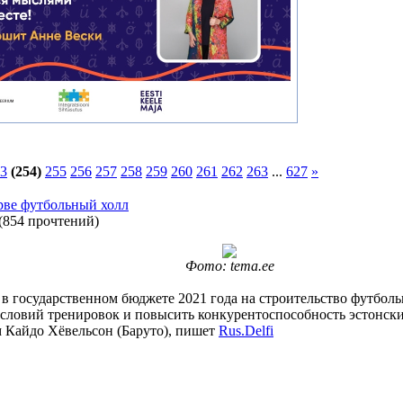
3
(254)
255
256
257
258
259
260
261
262
263
...
627
»
арве футбольный холл
(
854 прочтений
)
Фото: tema.ee
 государственном бюджете 2021 года на строительство футболь
условий тренировок и повысить конкурентоспособность эстонски
 Кайдо Хёвельсон (Баруто), пишет
Rus.Delfi