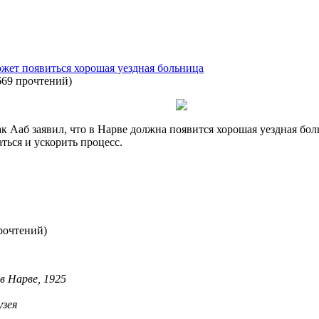
может появиться хорошая уездная больница
669 прочтений
)
 Ааб заявил, что в Нарве должна появится хорошая уездная боль
ться и ускорить процесс.
рочтений
)
в Нарве, 1925
узея