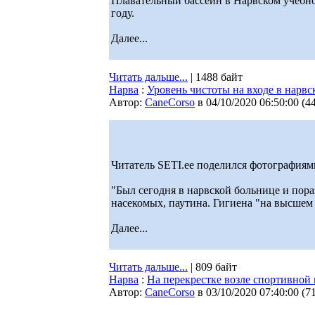
Плавательный бассейн в Нарвском учебном
году.
Далее...
Читать дальше...
| 1488 байт
Нарва
:
Уровень чистоты на входе в нарв
Автор:
CaneCorso
в 04/10/2020 06:50:00
(
4
Читатель SETI.ee поделился фотографиям
"Был сегодня в нарвской больнице и пора
насекомых, паутина. Гигиена "на высшем
Далее...
Читать дальше...
| 809 байт
Нарва
:
На перекрестке возле спортивной
Автор:
CaneCorso
в 03/10/2020 07:40:00
(
7