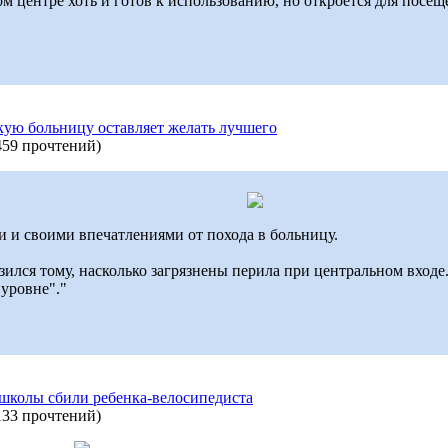
 центре хоть и готов к использованию, но откроется для посещ
скую больницу оставляет желать лучшего
459 прочтений
)
и и своими впечатлениями от похода в больницу.
зился тому, насколько загрязнены перила при центральном входе
 уровне"."
 школы сбили ребенка-велосипедиста
133 прочтений
)