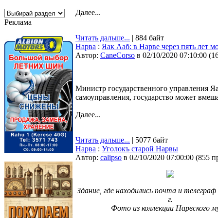
Далее...
Реклама
Читать дальше...
| 884 байт
Нарва
:
Яак Ааб: в Нарве через пять лет 
Автор:
CaneCorso
в 02/10/2020 07:10:00
(
1
Министр государственного управления Яак
самоуправления, государство может вмеша
Далее...
Читать дальше...
| 5077 байт
Нарва
:
Уголокъ старой Нарвы
Автор:
calipso
в 02/10/2020 07:00:00
(
855 п
Здание, где находились почта и телеграф 
г.
Фото из коллекции Нарвского м