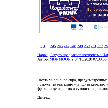
«
1
...
245
246
247
248
249
250
251
252
25
Нарва
:
Баруто предлагает построить в Н
Автор:
MONMOON
в 04/10/2020 07:30:00
Шесть миллионов евро, предусмотренные в
поможет значительно улучшить качество 
фракции центристов и сумоист в прошлом
Далее...