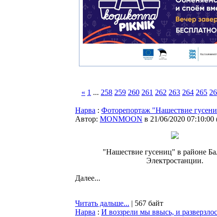
«
1
...
258
259
260
261
262
263
264
265
26
Нарва
:
Фоторепортаж "Нашествие гусен
Автор:
MONMOON
в 21/06/2020 07:10:00
"Нашествие гусениц" в районе Б
Электростанции.
Далее...
Читать дальше...
| 567 байт
Нарва
:
И воззрели мы ввысь, и разверзло