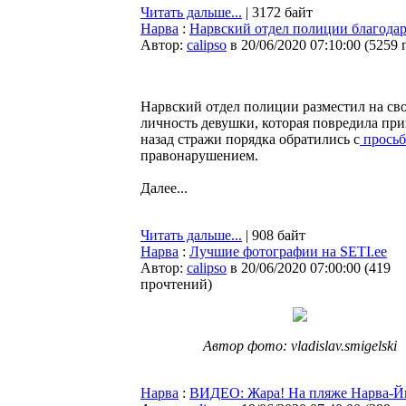
Читать дальше...
| 3172 байт
Нарва
:
Нарвский отдел полиции благода
Автор:
calipso
в 20/06/2020 07:10:00
(
5259 
Нарвский отдел полиции разместил на сво
личность девушки, которая повредила пр
назад стражи порядка обратились с
просьб
правонарушением.
Далее...
Читать дальше...
| 908 байт
Нарва
:
Лучшие фотографии на SETI.ee
Автор:
calipso
в 20/06/2020 07:00:00
(
419
прочтений
)
Автор фото: vladislav.smigelski
Нарва
:
ВИДЕО: Жара! На пляже Нарва-Йы