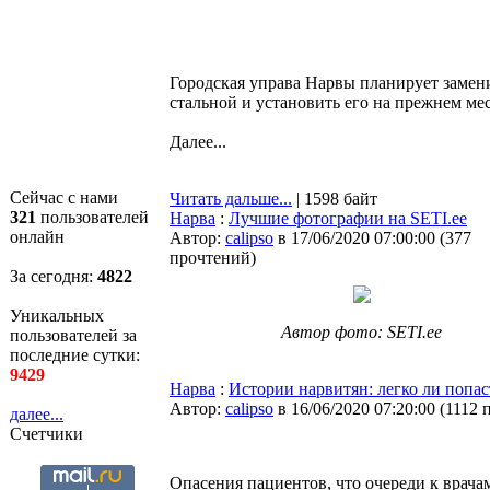
Городская управа Нарвы планирует замен
стальной и установить его на прежнем ме
Далее...
Сейчас с нами
Читать дальше...
| 1598 байт
321
пользователей
Нарва
:
Лучшие фотографии на SETI.ee
онлайн
Автор:
calipso
в 17/06/2020 07:00:00
(
377
прочтений
)
За сегодня:
4822
Уникальных
Автор фото: SETI.ee
пользователей за
последние сутки:
9429
Нарва
:
Истории нарвитян: легко ли попас
Автор:
calipso
в 16/06/2020 07:20:00
(
1112 
далее...
Счетчики
Опасения пациентов, что очереди к врач