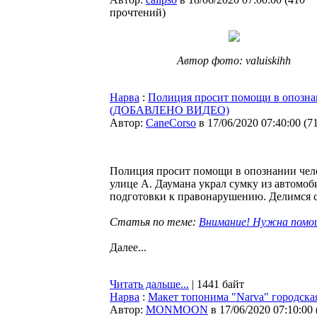
прочтений
)
Автор фото: valuiskihh
Нарва
:
Полиция просит помощи в опознан
(ДОБАВЛЕНО ВИДЕО)
Автор:
CaneCorso
в 17/06/2020 07:40:00
(
7
Полиция просит помощи в опознании челов
улице А. Даумана украл сумку из автомоб
подготовки к правонарушению. Делимся с
Статья по теме:
Внимание! Нужна помощ
Далее...
Читать дальше...
| 1441 байт
Нарва
:
Макет топонима "Narva" городская
Автор:
MONMOON
в 17/06/2020 07:10:00