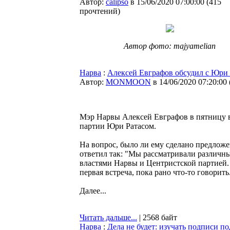
Автор:
calipso
в 15/06/2020 07:00:00
(
415
прочтений
)
Автор фото: majyamelian
Нарва
:
Алексей Евграфов обсудил с Юри 
Автор:
MONMOON
в 14/06/2020 07:20:00
Мэр Нарвы Алексей Евграфов в пятницу в
партии Юри Ратасом.
На вопрос, было ли ему сделано предлож
ответил так: "Мы рассматривали различны
властями Нарвы и Центристской партией.
первая встреча, пока рано что-то говорит
Далее...
Читать дальше...
| 2568 байт
Нарва
:
Дела не будет: изучать подписи по