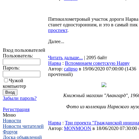
Пятикилометровый участок дороги Нарва
станет односторонним, и это в самый пик
проспект
.
Далее...
Вход пользователей
Пользователь:
Читать дальше...
| 2095 байт
Нарва
:
Вспоминаем советскую Нарву
Пароль:
Автор:
calipso
в 19/06/2020 07:00:00
(
1436
прочтений
)
Чужой
компьютер
Книжный магазин "Авангард", 1966
Забыли пароль?
Фото из коллекции Нарвского муз
Регистрация
Меню
Новости
Нарва
:
Три проекта "Гражданской инициа
Новости читателей
Автор:
MONMOON
в 18/06/2020 07:30:00
Форум
Доска объявлений