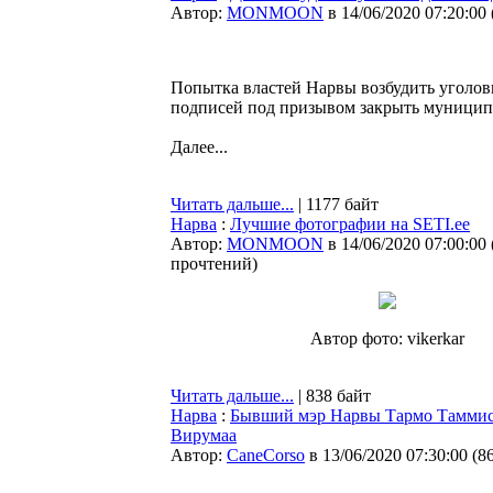
Автор:
MONMOON
в 14/06/2020 07:20:00
Попытка властей Нарвы возбудить уголов
подписей под призывом закрыть муниципал
Далее...
Читать дальше...
| 1177 байт
Нарва
:
Лучшие фотографии на SETI.ee
Автор:
MONMOON
в 14/06/2020 07:00:00
прочтений
)
Автор фото: vikerkar
Читать дальше...
| 838 байт
Нарва
:
Бывший мэр Нарвы Тармо Таммист
Вирумаа
Автор:
CaneCorso
в 13/06/2020 07:30:00
(
8