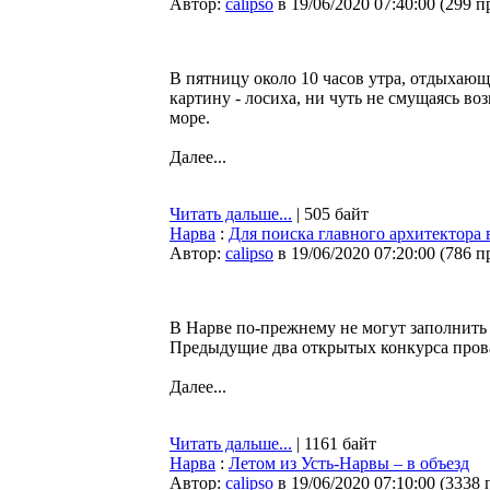
Автор:
calipso
в 19/06/2020 07:40:00
(
299 п
В пятницу около 10 часов утра, отдыхаю
картину - лосиха, ни чуть не смущаясь в
море.
Далее...
Читать дальше...
| 505 байт
Нарва
:
Для поиска главного архитектора
Автор:
calipso
в 19/06/2020 07:20:00
(
786 п
В Нарве по-прежнему не могут заполнить 
Предыдущие два открытых конкурса прова
Далее...
Читать дальше...
| 1161 байт
Нарва
:
Летом из Усть-Нарвы – в объезд
Автор:
calipso
в 19/06/2020 07:10:00
(
3338 