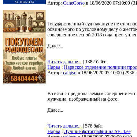
Автор:
CaneCorso
в 18/06/2020 07:10:00
(
3
Государственный суд накануне не стал ра
обвиняемого по уголовному делу о жесток
совершенное весной 2018 года преступле
Далее...
Читать дальше...
| 1382 байт
Нарва
:
Нарвское отделение полиции про
Автор:
calipso
в 18/06/2020 07:10:00
(
2936 
В связи с предполагаемым совершением 
мужчина, изображенный на фото.
Далее...
Читать дальше...
| 578 байт
Нарва
:
Лучшие фотографии на SETI.ee
Автор:
calipso
в 18/06/2020 07:00:00
(
410