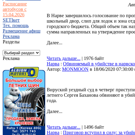
Расписание
Авт
автобусов с
15.04.2026
В Нарве завершилось голосование по прог
SETIкет
школьный двор, слип для лодок и зона отд
Тех. помощь
городского бюджета. Общий объем так наз
Размещение афиш
сумма направленных на утверждение проек
Реклама
Разделы
Далее...
Реклама
Читать дальше...
| 1976 байт
Нарва
:
Обвиняемый в убийстве в нарвско
Автор:
MONMOON
в 18/06/2020 07:30:00
Вируский уездный суд в четверг приступи
летнего Сергея Баханова обвиняют в убий
года.
Далее...
Читать дальше...
| 1496 байт
Нарва
:
Приговор вступил в силу: за уби