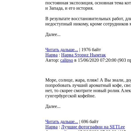
постоянная экспозиция, основная тема ко
и Запада, и его история.
В результате восстановительных работ, дл
недоступный никому, кроме сотрудников м
Далее...
Читать дальше...
| 1976 байт
Нарва
:
Нарва Sториz Нымтак
Автор:
calipso
в 15/06/2020 07:20:00
(
903 п
Море, солнце, жара, пляж! А Вы знали, до
попробовать лучший ароматный кофе, све
нет, то скорее смотрите новый ролик Ал
гунгербургской кофейне.
Далее...
Читать дальше...
| 696 байт
Нарва
:
Лучшие фотографии на SETI.ee