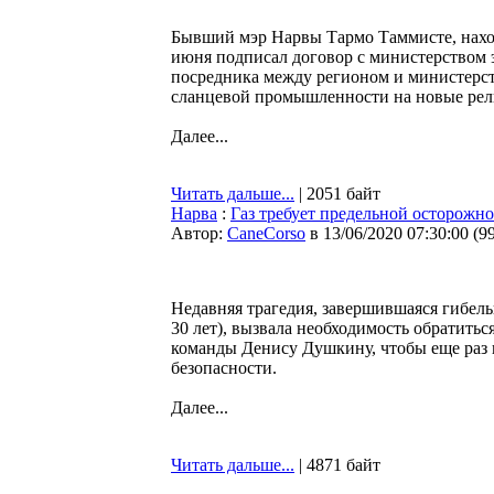
Бывший мэр Нарвы Тармо Таммисте, наход
июня подписал договор с министерством 
посредника между регионом и министерст
сланцевой промышленности на новые рел
Далее...
Читать дальше...
| 2051 байт
Нарва
:
Газ требует предельной осторожн
Автор:
CaneCorso
в 13/06/2020 07:30:00
(
9
Недавняя трагедия, завершившаяся гибель
30 лет), вызвала необходимость обратить
команды Денису Душкину, чтобы еще раз
безопасности.
Далее...
Читать дальше...
| 4871 байт