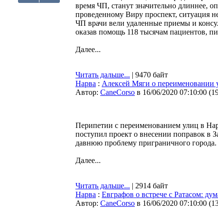
время ЧП, станут значительно длиннее, о
проведенному Виру проспект, ситуация не 
ЧП врачи вели удаленные приемы и консул
оказав помощь 118 тысячам пациентов, п
Далее...
Читать дальше...
| 9470 байт
Нарва
:
Алексей Мяги о переименовании у
Автор:
CaneCorso
в 16/06/2020 07:10:00
(
1
Перипетии с переименованием улиц в Нарв
поступил проект о внесении поправок в З
давнюю проблему приграничного города.
Далее...
Читать дальше...
| 2914 байт
Нарва
:
Евграфов о встрече с Ратасом: ду
Автор:
CaneCorso
в 16/06/2020 07:10:00
(
1