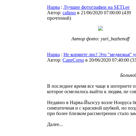
Нарва
:
Лучшие фотографии на SETI.ee
Автор:
calipso
в 21/06/2020 07:00:00
(
439
прочтений
)
Автор фото: yuri_bazhenoff
Нарва
:
Не кормите лис! Это "медвежья" ус
Автор:
CaneCorso
в 20/06/2020 07:40:00
(
3
Больной
В последнее время все чаще в интернете 
которое осмелилось выйти к людям, не со
Недавно в Нарва-Йыэсуу возле Нооруса бы
симпатичная и с красивой шубкой, но поз
при более близком рассмотрении стало зам
Далее...