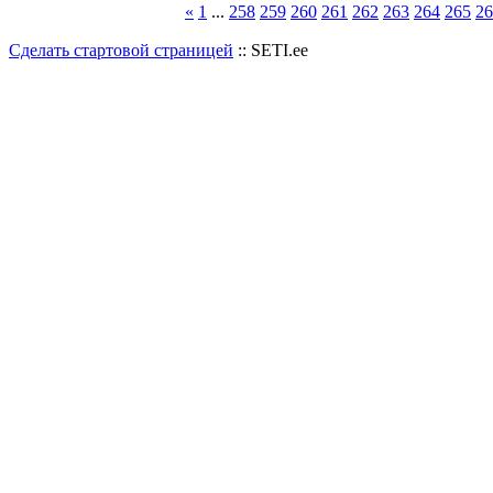
«
1
...
258
259
260
261
262
263
264
265
26
Сделать стартовой страницей
:: SETI.ee