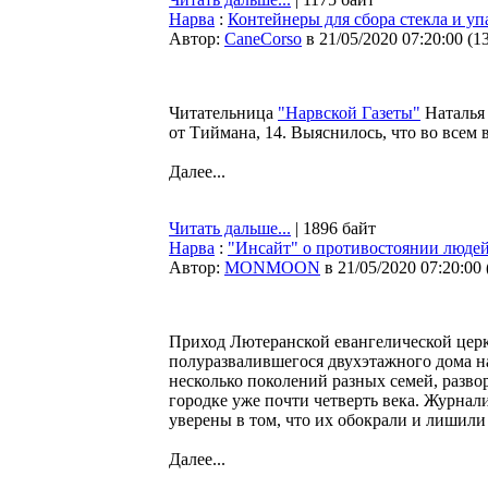
Нарва
:
Контейнеры для сбора стекла и уп
Автор:
CaneCorso
в 21/05/2020 07:20:00
(
1
Читательница
"Нарвской Газеты"
Наталья 
от Тиймана, 14. Выяснилось, что во всем
Далее...
Читать дальше...
| 1896 байт
Нарва
:
"Инсайт" о противостоянии людей
Автор:
MONMOON
в 21/05/2020 07:20:00
Приход Лютеранской евангелической церк
полуразвалившегося двухэтажного дома н
несколько поколений разных семей, разво
городке уже почти четверть века. Журна
уверены в том, что их обокрали и лишили
Далее...