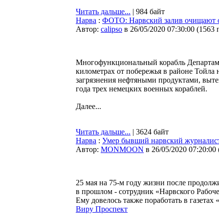
Читать дальше...
| 984 байт
Нарва
:
ФОТО: Нарвский залив очищают о
Автор:
calipso
в 26/05/2020 07:30:00
(
1563 
Многофункциональный корабль Департаме
километрах от побережья в районе Тойла 
загрязнения нефтяными продуктами, выте
года трех немецких военных кораблей.
Далее...
Читать дальше...
| 3624 байт
Нарва
:
Умер бывший нарвский журналист
Автор:
MONMOON
в 26/05/2020 07:20:00
25 мая на 75-м году жизни после продолж
в прошлом - сотрудник «Нарвского Рабоч
Ему довелось также поработать в газета
Виру Проспект