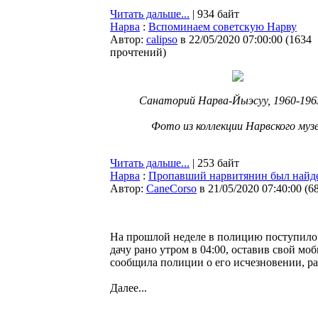
Читать дальше...
| 934 байт
Нарва
:
Вспоминаем советскую Нарву
Автор:
calipso
в 22/05/2020 07:00:00
(
1634
прочтений
)
Санаторий Нарва-Йыэсуу, 1960-1963
Фото из коллекции Нарвского муз
Читать дальше...
| 253 байт
Нарва
:
Пропавший нарвитянин был найде
Автор:
CaneCorso
в 21/05/2020 07:40:00
(
6
На прошлой неделе в полицию поступило
дачу рано утром в 04:00, оставив свой мо
сообщила полиции о его исчезновении, ра
Далее...