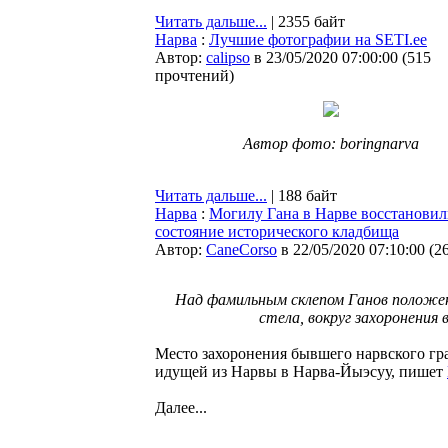
Читать дальше...
| 2355 байт
Нарва
:
Лучшие фотографии на SETI.ee
Автор:
calipso
в 23/05/2020 07:00:00
(
515
прочтений
)
Автор фото: boringnarva
Читать дальше...
| 188 байт
Нарва
:
Могилу Гана в Нарве восстановил
состояние исторического кладбища
Автор:
CaneCorso
в 22/05/2020 07:10:00
(
2
Над фамильным склепом Ганов положен
стела, вокруг захоронения
Место захоронения бывшего нарвского гр
идущей из Нарвы в Нарва-Йыэсуу, пишет
Далее...