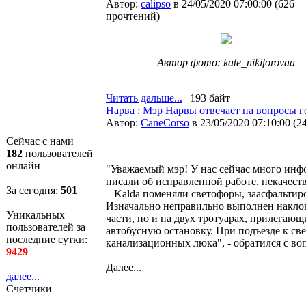
Автор:
calipso
в 24/05/2020 07:00:00
(
626
прочтений
)
Автор фото: kate_nikiforovaa
Читать дальше...
| 193 байт
Нарва
:
Мэр Нарвы отвечает на вопросы 
Автор:
CaneCorso
в 23/05/2020 07:10:00
(
2
Сейчас с нами
182
пользователей
онлайн
"Уважаемый мэр! У нас сейчас много инфо
писали об исправленной работе, некачест
За сегодня:
501
– Kalda поменяли светофоры, заасфальти
Изначально неправильно выполнен наклон 
Уникальных
части, но и на двух тротуарах, прилегаю
пользователей за
автобусную остановку. При подъезде к с
последние сутки:
канализационных люка", - обратился с во
9429
Далее...
далее...
Счетчики