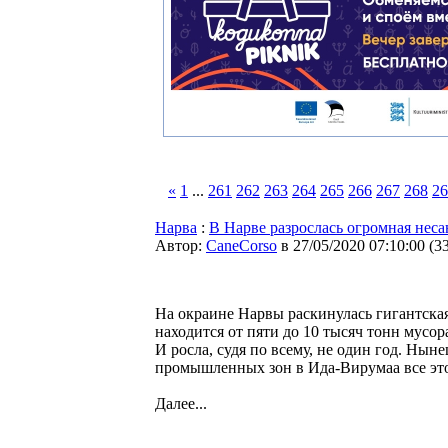
«
1
...
261
262
263
264
265
266
267
268
26
Нарва
:
В Нарве разрослась огромная неса
Автор:
CaneCorso
в 27/05/2020 07:10:00
(
3
На окраине Нарвы раскинулась гигантска
находится от пяти до 10 тысяч тонн мусо
И росла, судя по всему, не один год. Ны
промышленных зон в Ида-Вирумаа все это 
Далее...