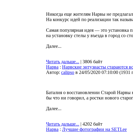
Никогда еще жителям Нарвы не предлагали
На конкурс идей по реализации так назы
Самая популярная идея — это установка п
на установку стелы у въезда в город со ст
Далее...
Читать дальше...
| 3806 байт
Нарва
:
Нарвские энтузиасты стараются в
Автор:
calipso
в 24/05/2020 07:10:00
(
1931 
Баталия о восстановлении Старой Нарвы на
бы что ни говорил, а ростки нового старо
Далее...
Читать дальше...
| 4202 байт
Нарва
:
Лучшие фотографии на SETI.ee