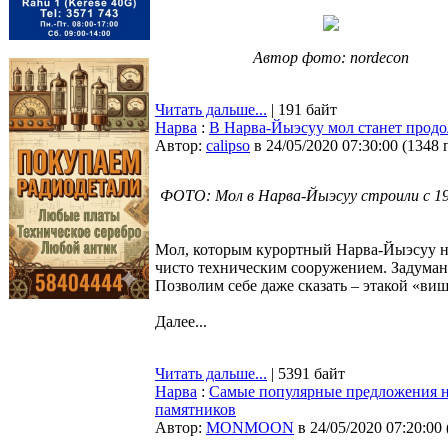
Автор фото: nordecon
Читать дальше...
| 191 байт
Нарва
:
В Нарва-Йыэсуу мол станет прод
Автор:
calipso
в 24/05/2020 07:30:00
(
1348 
ФОТО: Мол в Нарва-Йыэсуу строили с 19
Мол, которым курортный Нарва-Йыэсуу над
чисто техническим сооружением. Задумано
Позволим себе даже сказать – этакой «ви
Далее...
Читать дальше...
| 5391 байт
Нарва
:
Самые популярные предложения н
памятников
Автор:
MONMOON
в 24/05/2020 07:20:00