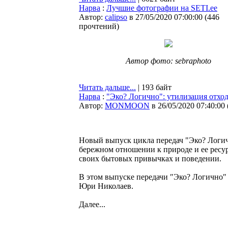
Нарва
:
Лучшие фотографии на SETI.ee
Автор:
calipso
в 27/05/2020 07:00:00
(
446
прочтений
)
Автор фото: sebraphoto
Читать дальше...
| 193 байт
Нарва
:
"Эко? Логично": утилизация отхо
Автор:
MONMOON
в 26/05/2020 07:40:00
Новый выпуск цикла передач "Эко? Логич
бережном отношении к природе и ее ресур
своих бытовых привычках и поведении.
В этом выпуске передачи ″Эко? Логично″
Юри Николаев.
Далее...