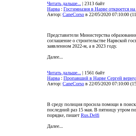
Читать дальше...
| 2313 байт
Нарва
:
Госгимназия в Нарве откроется на
Автор:
CaneCorso
в 22/05/2020 07:10:00
(
1
Представители Министерства образовани
соглашение о строительстве Нарвской госг
заявленном 2022-м, а в 2023 году.
Далее...
Читать дальше...
| 1561 байт
Нарва
:
Пропавший в Нарве Сергей верну
Автор:
CaneCorso
в 22/05/2020 07:10:00
(
1
В среду полиция просила помощи в поиска
последний раз 15 мая. В пятницу утром по
порядке, пишет
Rus.Delfi
Далее...