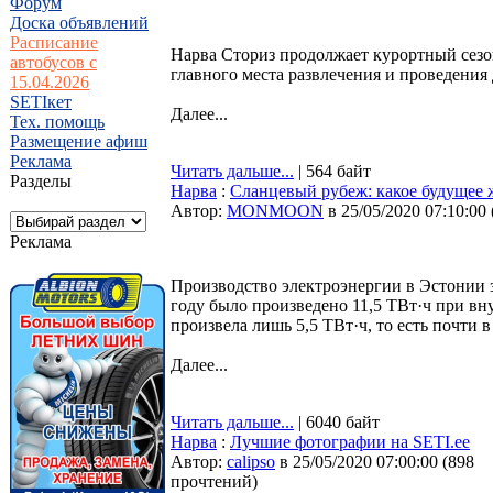
Форум
Доска объявлений
Расписание
Нарва Сториз продолжает курортный сезо
автобусов с
главного места развлечения и проведения 
15.04.2026
SETIкет
Далее...
Тех. помощь
Размещение афиш
Реклама
Читать дальше...
| 564 байт
Разделы
Нарва
:
Сланцевый рубеж: какое будущее 
Автор:
MONMOON
в 25/05/2020 07:10:00
Реклама
Производство электроэнергии в Эстонии з
году было произведено 11,5 ТВт·ч при вн
произвела лишь 5,5 ТВт·ч, то есть почти в
Далее...
Читать дальше...
| 6040 байт
Нарва
:
Лучшие фотографии на SETI.ee
Автор:
calipso
в 25/05/2020 07:00:00
(
898
прочтений
)