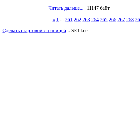
Читать дальше...
| 11147 байт
«
1
...
261
262
263
264
265
266
267
268
26
Сделать стартовой страницей
:: SETI.ee