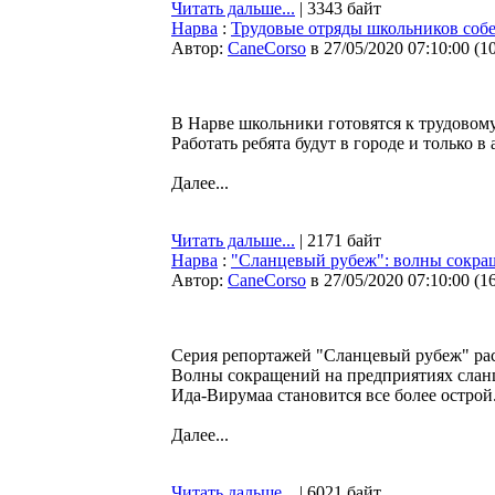
Читать дальше...
| 3343 байт
Нарва
:
Трудовые отряды школьников собер
Автор:
CaneCorso
в 27/05/2020 07:10:00
(
1
В Нарве школьники готовятся к трудовому 
Работать ребята будут в городе и только в 
Далее...
Читать дальше...
| 2171 байт
Нарва
:
"Сланцевый рубеж": волны сокращ
Автор:
CaneCorso
в 27/05/2020 07:10:00
(
1
Серия репортажей "Сланцевый рубеж" расс
Волны сокращений на предприятиях сланц
Ида-Вирумаа становится все более острой
Далее...
Читать дальше...
| 6021 байт