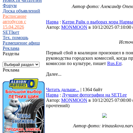
Новости читателей
Форум
Автор фото: Александр Опен
Доска объявлений
Расписание
автобусов с
Нарва
:
Катри Райк о выборах мэра Нарвы:
15.04.2026
Автор:
MONMOON
в 10/12/2025 07:10:00
SETIкет
Тех. помощь
Источ
Размещение афиш
Реклама
Первый сбой в коалиции произошел в пон
Разделы
руководства городских комиссий, когда 
комиссии по культуре, пишет
Rus.Err
.
Реклама
Далее...
Читать дальше...
| 1364 байт
Нарва
:
Лучшие фотографии на SETI.ee
Автор:
MONMOON
в 10/12/2025 07:00:00
прочтений
)
Автор фото: irinauskova.nar