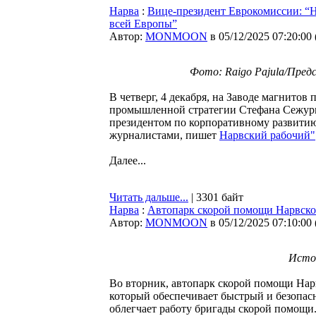
Нарва
:
Вице-президент Еврокомиссии: “Н
всей Европы”
Автор:
MONMOON
в 05/12/2025 07:20:00
Фото: Raigo Pajula/Пред
В четверг, 4 декабря, на Заводе магнито
промышленной стратегии Стефана Сежурне
президентом по корпоративному развитию
журналистами, пишет
Нарвский рабочий"
Далее...
Читать дальше...
| 3301 байт
Нарва
:
Автопарк скорой помощи Нарвск
Автор:
MONMOON
в 05/12/2025 07:10:00
Источ
Во вторник, автопарк скорой помощи На
который обеспечивает быстрый и безопасн
облегчает работу бригады скорой помощи