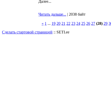
Далее...
Читать дальше...
| 2038 байт
«
1
...
19
20
21
22
23
24
25
26
27
(28)
29
3
Сделать стартовой страницей
:: SETI.ee