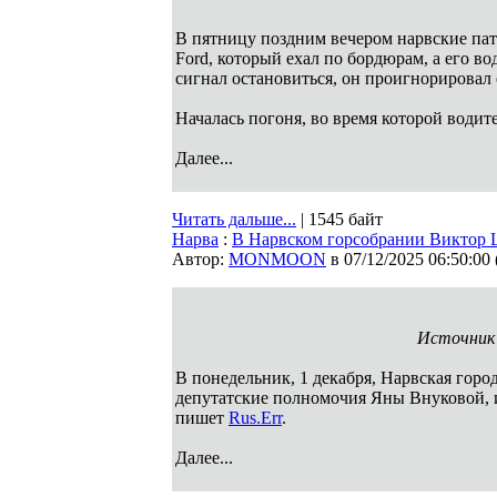
В пятницу поздним вечером нарвские пат
Ford, который ехал по бордюрам, а его в
сигнал остановиться, он проигнорировал 
Началась погоня, во время которой водит
Далее...
Читать дальше...
| 1545 байт
Нарва
:
В Нарвском горсобрании Виктор 
Автор:
MONMOON
в 07/12/2025 06:50:00
Источник 
В понедельник, 1 декабря, Нарвская горо
депутатские полномочия Яны Внуковой, 
пишет
Rus.Err
.
Далее...