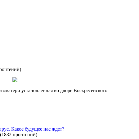
прочтений
)
огоматери установленная во дворе Воскресенского
рус. Какое будущее нас ждет?
(
1832 прочтений
)