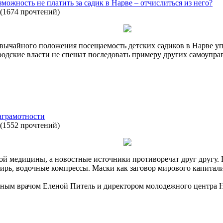
можность не платить за садик в Нарве – отчислиться из него?
(
1674 прочтений
)
звычайного положения посещаемость детских садиков в Нарве уп
городские власти не спешат последовать примеру других самоупр
аграмотности
(
1552 прочтений
)
й медицины, а новостные источники противоречат друг другу.
рь, водочные компрессы. Маски как заговор мирового капитализ
ейным врачом Еленой Питель и директором молодежного центра