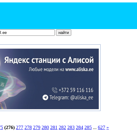
75
(276)
277
278
279
280
281
282
283
284
285
...
627
»