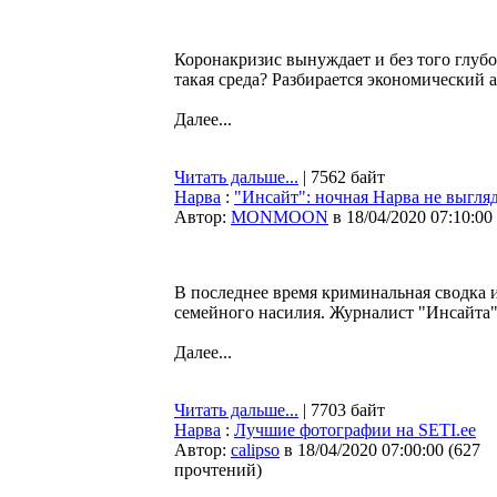
Коронакризис вынуждает и без того глубо
такая среда? Разбирается экономический
Далее...
Читать дальше...
| 7562 байт
Нарва
:
"Инсайт": ночная Нарва не выгля
Автор:
MONMOON
в 18/04/2020 07:10:00
В последнее время криминальная сводка 
семейного насилия. Журналист "Инсайта"
Далее...
Читать дальше...
| 7703 байт
Нарва
:
Лучшие фотографии на SETI.ee
Автор:
calipso
в 18/04/2020 07:00:00
(
627
прочтений
)