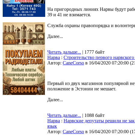
На пригородных линиях Нарвы будут работ
39 и 41 не взимается.
Служба охраны правопорядка и волонтеры 
Далее...
Читать дальше...
| 1777 байт
Нарва
:
Строительство первого нарвского 
Автор:
CaneCorso
в 16/04/2020 07:20:00
(
2
Первый из двух магазинов популярной нем
положение в Эстонии не мешает.
Далее...
Читать дальше...
| 1088 байт
Нарва
:
Нарвские депутаты решили не зак
язык
Автор:
CaneCorso
в 16/04/2020 07:20:00
(
1