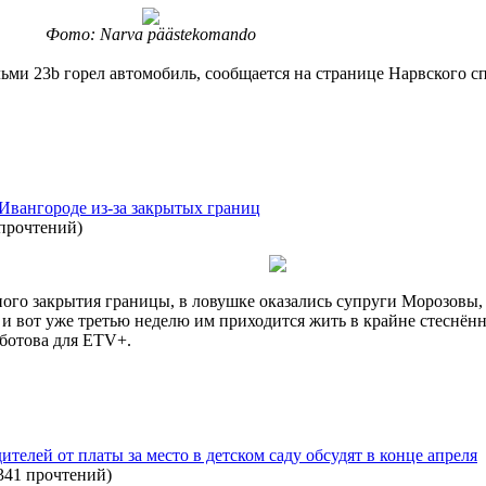
Фото: Narva päästekomando
льми 23b горел автомобиль, сообщается на странице Нарвского с
 Ивангороде из-за закрытых границ
 прочтений
)
ного закрытия границы, в ловушке оказались супруги Морозовы,
 и вот уже третью неделю им приходится жить в крайне стеснён
ботова для ETV+.
телей от платы за место в детском саду обсудят в конце апреля
341 прочтений
)