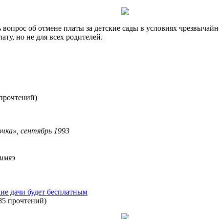
 вопрос об отмене платы за детские сады в условиях чрезвычай
ту, но не для всех родителей.
 прочтений
)
очка», сентябрь 1993
имяэ
кие дачи будет бесплатным
85 прочтений
)