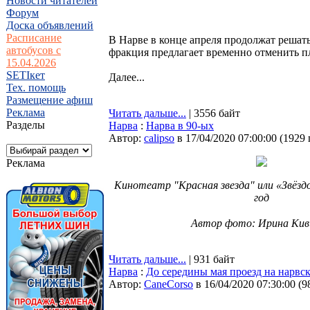
Новости читателей
Форум
Доска объявлений
Расписание
В Нарве в конце апреля продолжат решать
автобусов с
фракция предлагает временно отменить пла
15.04.2026
SETIкет
Далее...
Тех. помощь
Размещение афиш
Реклама
Читать дальше...
| 3556 байт
Разделы
Нарва
:
Нарва в 90-ых
Автор:
calipso
в 17/04/2020 07:00:00
(
1929
Реклама
Кинотеатр "Красная звезда" или «Звёзд
год
⠀
Автор фото: Ирина Кив
Читать дальше...
| 931 байт
Нарва
:
До середины мая проезд на нарвс
Автор:
CaneCorso
в 16/04/2020 07:30:00
(
9