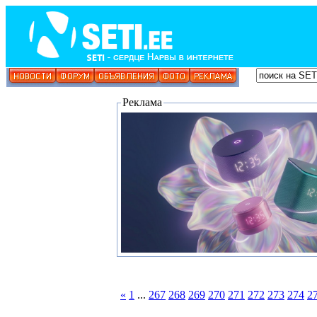
Реклама
«
1
...
267
268
269
270
271
272
273
274
2