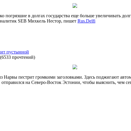
ко погрязшие в долгах государства еще больше увеличивать долг
 аналитик SEB Михкель Нестор, пишет
Rus.Delfi
дит пустынной
(
6533 прочтений
)
из Нарвы пестрит громкими заголовками. Здесь поджигают авто
 отправился на Северо-Восток Эстонии, чтобы выяснить, чем се