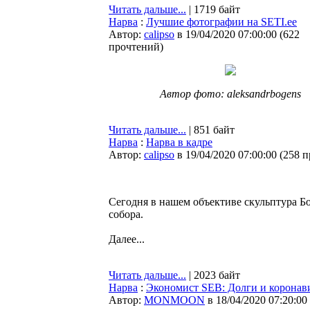
Читать дальше...
| 1719 байт
Нарва
:
Лучшие фотографии на SETI.ee
Автор:
calipso
в 19/04/2020 07:00:00
(
622
прочтений
)
Автор фото: aleksandrbogens
Читать дальше...
| 851 байт
Нарва
:
Нарва в кадре
Автор:
calipso
в 19/04/2020 07:00:00
(
258 
Сегодня в нашем объективе скульптура Б
собора.
Далее...
Читать дальше...
| 2023 байт
Нарва
:
Экономист SEB: Долги и коронави
Автор:
MONMOON
в 18/04/2020 07:20:00