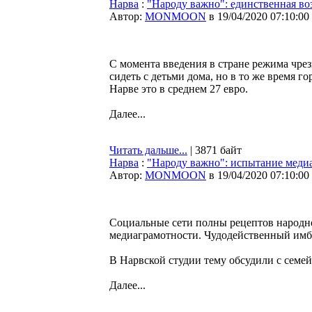
Нарва
:
"Народу важно": единственная воз
Автор:
MONMOON
в 19/04/2020 07:10:00
С момента введения в стране режима чре
сидеть с детьми дома, но в то же время 
Нарве это в среднем 27 евро.
Далее...
Читать дальше...
| 3871 байт
Нарва
:
"Народу важно": испытание меди
Автор:
MONMOON
в 19/04/2020 07:10:00
Социальные сети полны рецептов народно
медиаграмотности. Чудодейственный имби
В Нарвской студии тему обсудили с сем
Далее...