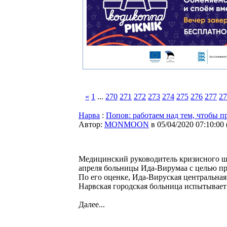
«
1
...
270
271
272
273
274
275
276
277
27
Нарва
:
Попов: работаем над тем, чтобы 
Автор:
MONMOON
в 05/04/2020 07:10:00
Медицинский руководитель кризисного шт
апреля больницы Ида-Вирумаа с целью пр
По его оценке, Ида-Вируская центральная
Нарвская городская больница испытывает
Далее...