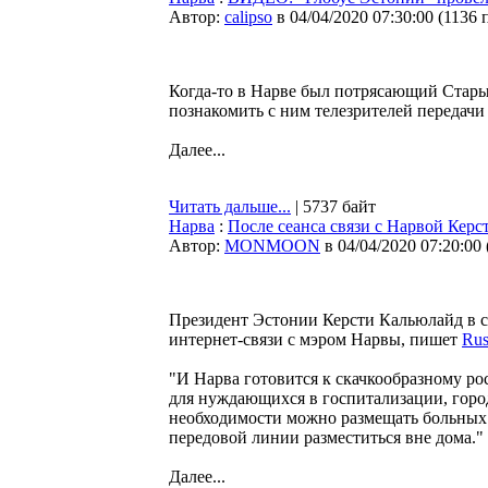
Автор:
calipso
в 04/04/2020 07:30:00
(
1136 
Когда-то в Нарве был потрясающий Стары
познакомить с ним телезрителей передачи
Далее...
Читать дальше...
| 5737 байт
Нарва
:
После сеанса связи с Нарвой Керс
Автор:
MONMOON
в 04/04/2020 07:20:00
Президент Эстонии Керсти Кальюлайд в св
интернет-связи с мэром Нарвы, пишет
Rus
"И Нарва готовится к скачкообразному р
для нуждающихся в госпитализации, горо
необходимости можно размещать больных
передовой линии разместиться вне дома."
Далее...