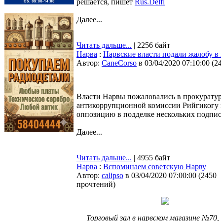
решается, пишет
Rus.Delfi
Далее...
Читать дальше...
| 2256 байт
Нарва
:
Нарвские власти подали жалобу в
Автор:
CaneCorso
в 03/04/2020 07:10:00
(
2
Власти Нарвы пожаловались в прокуратур
антикоррупционной комиссии Рийгикогу 
оппозицию в подделке нескольких подпис
Далее...
Читать дальше...
| 4955 байт
Нарва
:
Вспоминаем советскую Нарву
Автор:
calipso
в 03/04/2020 07:00:00
(
2450
прочтений
)
Торговый зал в нарвском магазине №70, 