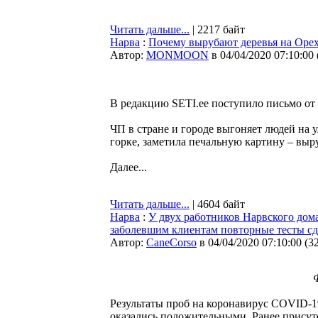
Читать дальше...
| 2217 байт
Нарва
:
Почему вырубают деревья на Орех
Автор:
MONMOON
в 04/04/2020 07:10:00
В редакцию SETI.ee поступило письмо о
ЧП в стране и городе выгоняет людей на 
горке, заметила печальную картину – выру
Далее...
Читать дальше...
| 4604 байт
Нарва
:
У двух работников Нарвского дом
заболевшим клиентам повторные тесты сд
Автор:
CaneCorso
в 04/04/2020 07:10:00
(
3
Результаты проб на коронавирус COVID-19
оказались положительными. Ранее присутс