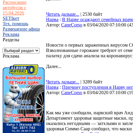
Расписание
автобусов с
15.04.2026
Читать дальше...
| 2530 байт
SETIкет
Нарва
:
В Нарве осаждают семейных враче
Тех. помощь
Автор:
CaneCorso
в 03/04/2020 07:10:00
(
4
Размещение афиш
Реклама
Разделы
Новости о первых зараженных вирусом CO
Взволнованные горожане требуют от семей
палатку для сдачи анализа на коронавирус
Реклама
Далее...
Читать дальше...
| 3289 байт
Нарва
:
Причину поступления в Нарву не
Автор:
CaneCorso
в 03/04/2020 07:10:00
(
1
Как мы уже сообщали, нарвский врач Анд
Департамент здоровья защитные маски, п
оказались негодными — затхлыми и запл
здоровья Симмо Саар сообщил, что маски