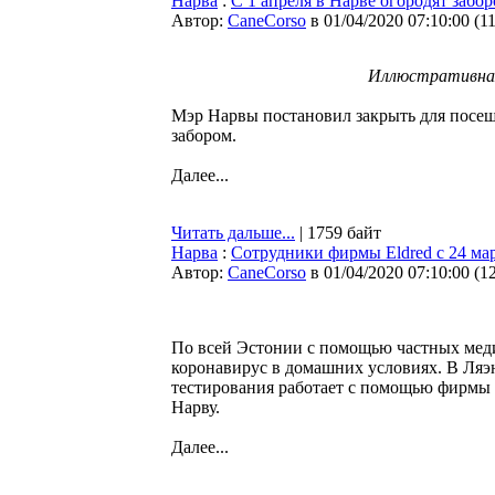
Нарва
:
С 1 апреля в Нарве огородят забо
Автор:
CaneCorso
в 01/04/2020 07:10:00
(
1
Иллюстративна
Мэр Нарвы постановил закрыть для посещ
забором.
Далее...
Читать дальше...
| 1759 байт
Нарва
:
Сотрудники фирмы Eldred с 24 мар
Автор:
CaneCorso
в 01/04/2020 07:10:00
(
1
По всей Эстонии с помощью частных меди
коронавирус в домашних условиях. В Ля
тестирования работает с помощью фирмы El
Нарву.
Далее...