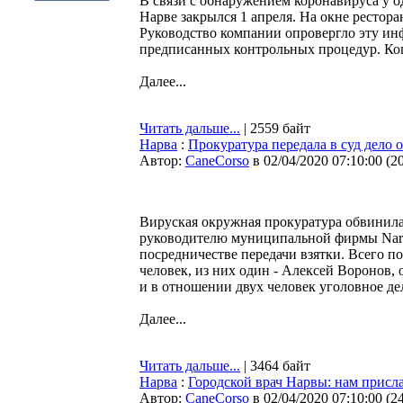
В связи с обнаружением коронавируса у о
Нарве закрылся 1 апреля. На окне рестора
Руководство компании опровергло эту ин
предписанных контрольных процедур. Когд
Далее...
Читать дальше...
| 2559 байт
Нарва
:
Прокуратура передала в суд дело о
Автор:
CaneCorso
в 02/04/2020 07:10:00
(
2
Вируская окружная прокуратура обвинила
руководителю муниципальной фирмы Narv
посредничестве передачи взятки. Всего 
человек, из них один - Алексей Воронов, 
и в отношении двух человек уголовное де
Далее...
Читать дальше...
| 3464 байт
Нарва
:
Городской врач Нарвы: нам присл
Автор:
CaneCorso
в 02/04/2020 07:10:00
(
2