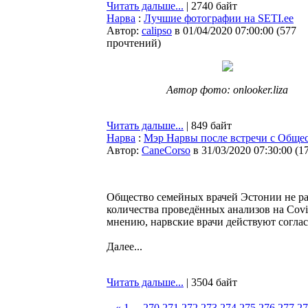
Читать дальше...
| 2740 байт
Нарва
:
Лучшие фотографии на SETI.ee
Автор:
calipso
в 01/04/2020 07:00:00
(
577
прочтений
)
Автор фото: onlooker.liza
Читать дальше...
| 849 байт
Нарва
:
Мэр Нарвы после встречи с Общес
Автор:
CaneCorso
в 31/03/2020 07:30:00
(
1
Общество семейных врачей Эстонии не ра
количества проведённых анализов на Cov
мнению, нарвские врачи действуют соглас
Далее...
Читать дальше...
| 3504 байт
«
1
...
270
271
272
273
274
275
276
277
27