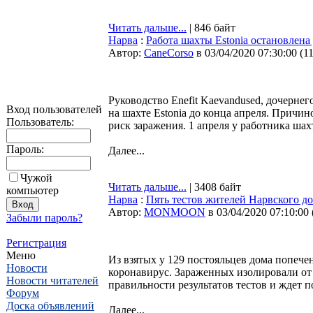
Читать дальше...
| 846 байт
Нарва
:
Работа шахты Estonia остановлена
Автор:
CaneCorso
в 03/04/2020 07:30:00
(
1
Руководство Enefit Kaevandused, дочернег
Вход пользователей
на шахте Estonia до конца апреля. Причи
Пользователь:
риск заражения. 1 апреля у работника ша
Пароль:
Далее...
Чужой
Читать дальше...
| 3408 байт
компьютер
Нарва
:
Пять тестов жителей Нарвского д
Автор:
MONMOON
в 03/04/2020 07:10:00
Забыли пароль?
Регистрация
Меню
Из взятых у 129 постояльцев дома попече
Новости
коронавирус. Зараженных изолировали от
Новости читателей
правильности результатов тестов и ждет 
Форум
Доска объявлений
Далее...