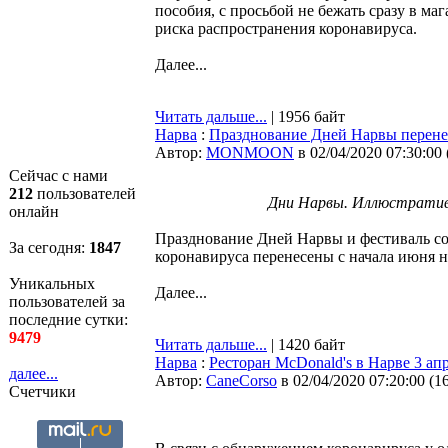
пособия, с просьбой не бежать сразу в ма
риска распространения коронавируса.
Далее...
Читать дальше...
| 1956 байт
Нарва
:
Празднование Дней Нарвы перенес
Автор:
MONMOON
в 02/04/2020 07:30:00
Сейчас с нами
212
пользователей
Дни Нарвы. Иллюстратив
онлайн
Празднование Дней Нарвы и фестиваль со
За сегодня:
1847
коронавируса перенесены с начала июня на
Уникальных
Далее...
пользователей за
последние сутки:
9479
Читать дальше...
| 1420 байт
Нарва
:
Ресторан McDonald's в Нарве 3 апр
далее...
Автор:
CaneCorso
в 02/04/2020 07:20:00
(
1
Счетчики