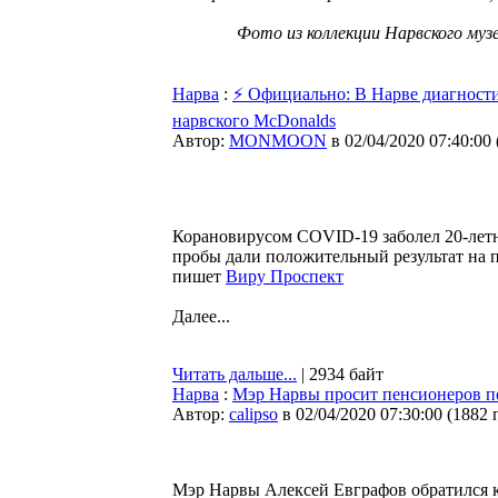
Фото из коллекции Нарвского муз
Нарва
:
⚡ Официально: В Нарве диагност
нарвского McDonalds
Автор:
MONMOON
в 02/04/2020 07:40:00
Корановирусом COVID-19 заболел 20-летни
пробы дали положительный результат на пр
пишет
Виру Проспект
Далее...
Читать дальше...
| 2934 байт
Нарва
:
Мэр Нарвы просит пенсионеров по
Автор:
calipso
в 02/04/2020 07:30:00
(
1882 
Мэр Нарвы Алексей Евграфов обратился к