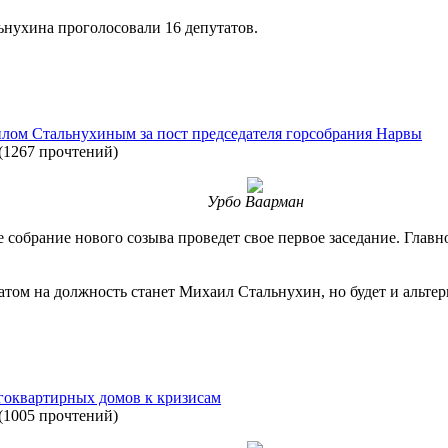
нухина проголосовали 16 депутатов.
лом Стальнухиным за пост председателя горсобрания Нарвы
(
1267 прочтений
)
Урбо Ваарман
е собрание нового созыва проведет свое первое заседание. Глав
атом на должность станет Михаил Стальнухин, но будет и альтер
гоквартирных домов к кризисам
(
1005 прочтений
)