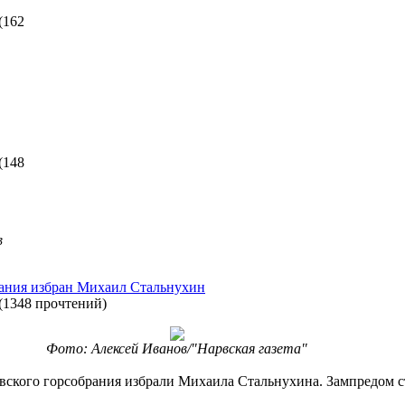
(
162
(
148
в
рания избран Михаил Стальнухин
(
1348 прочтений
)
Фото: Алексей Иванов/"Нарвская газета"
арвского горсобрания избрали Михаила Стальнухина. Зампредом 