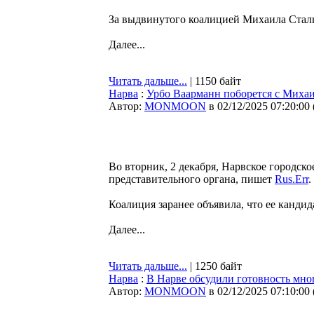
За выдвинутого коалицией Михаила Сталь
Далее...
Читать дальше...
| 1150 байт
Нарва
:
Урбо Ваарманн поборется с Михаи
Автор:
MONMOON
в 02/12/2025 07:20:00
Во вторник, 2 декабря, Нарвское городско
представительного органа, пишет
Rus.Err
.
Коалиция заранее объявила, что ее кандид
Далее...
Читать дальше...
| 1250 байт
Нарва
:
В Нарве обсудили готовность мно
Автор:
MONMOON
в 02/12/2025 07:10:00