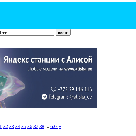
1
32
33
34
35
36
37
38
...
627
»