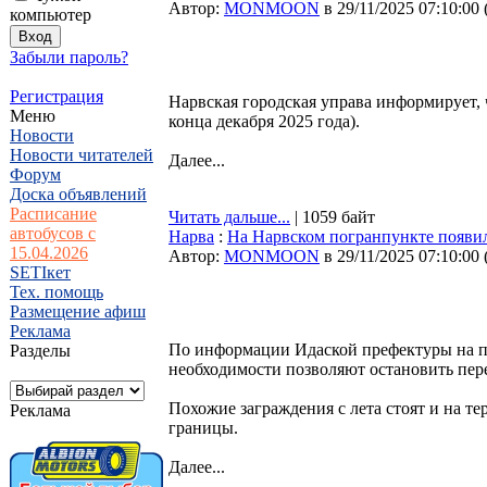
Автор:
MONMOON
в 29/11/2025 07:10:00
компьютер
Забыли пароль?
Регистрация
Нарвская городская управа информирует, 
Меню
конца декабря 2025 года).
Новости
Новости читателей
Далее...
Форум
Доска объявлений
Расписание
Читать дальше...
| 1059 байт
автобусов с
Нарва
:
На Нарвском погранпункте появил
15.04.2026
Автор:
MONMOON
в 29/11/2025 07:10:00
SETIкет
Тех. помощь
Размещение афиш
Реклама
По информации Идаской префектуры на пр
Разделы
необходимости позволяют остановить пере
Похожие заграждения с лета стоят и на т
Реклама
границы.
Далее...