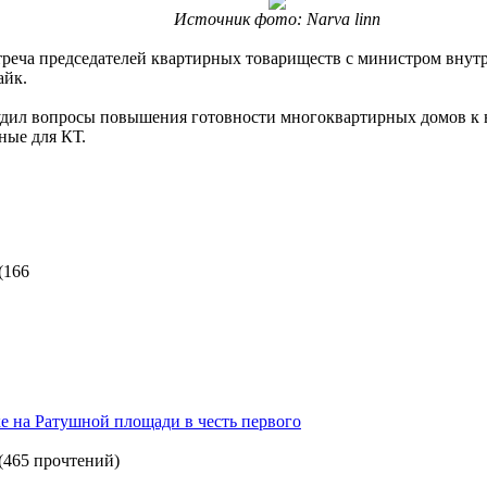
Источник фото: Narva linn
встреча председателей квартирных товариществ с министром внут
айк.
удил вопросы повышения готовности многоквартирных домов к
ные для КТ.
(
166
 на Ратушной площади в честь первого
(
465 прочтений
)