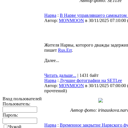
Автор фото: SETI.ee
Нарва
:
В Нарве управлявшего самокатом
Автор:
MONMOON
в 30/11/2025 07:10:00
Жителя Нарвы, которого дважды задержива
пишет
Rus.Err
.
Далее...
Читать дальше...
| 1431 байт
Нарва
:
Лучшие фотографии на SETI.ee
Автор:
MONMOON
в 30/11/2025 07:00:00
прочтений
)
Вход пользователей
Пользователь:
Автор фото: irinauskova.nar
Пароль:
Нарва
:
Временное закрытие Нарвского фу
Чужой