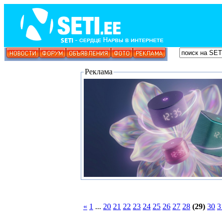
Реклама
«
1
...
20
21
22
23
24
25
26
27
28
(29)
30
3