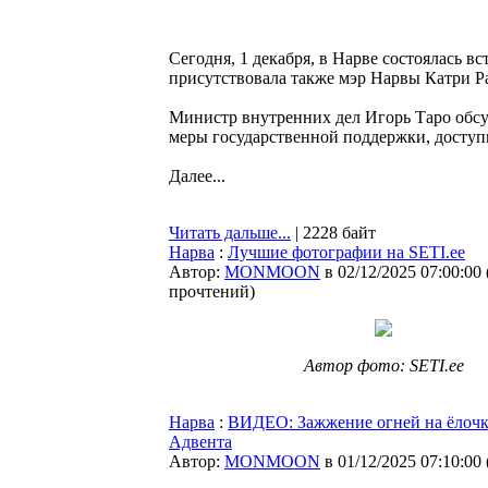
Сегодня, 1 декабря, в Нарве состоялась 
присутствовала также мэр Нарвы Катри Р
Министр внутренних дел Игорь Таро обс
меры государственной поддержки, доступ
Далее...
Читать дальше...
| 2228 байт
Нарва
:
Лучшие фотографии на SETI.ee
Автор:
MONMOON
в 02/12/2025 07:00:00
прочтений
)
Автор фото: SETI.ee
Нарва
:
ВИДЕО: Зажжение огней на ёлочке
Адвента
Автор:
MONMOON
в 01/12/2025 07:10:00