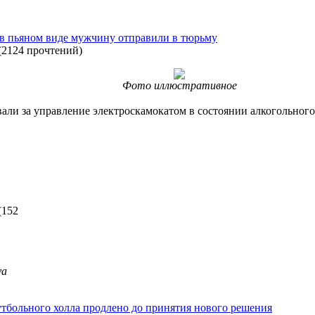
 в пьяном виде мужчину отправили в тюрьму
(
2124 прочтений
)
Фото иллюстративное
ли за управление электроскамокатом в состоянии алкогольного 
(
152
va
тбольного холла продлено до принятия нового решения