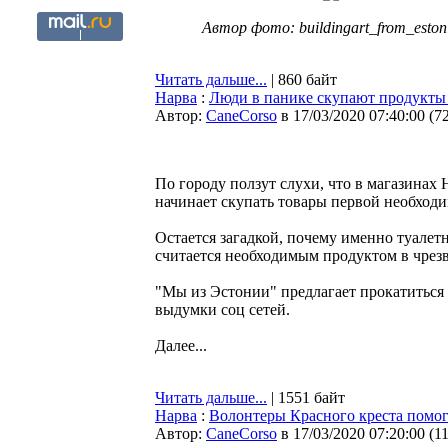
Автор фото: buildingart_from_eston
Читать дальше...
| 860 байт
Нарва
:
Люди в панике скупают продукты 
Автор:
CaneCorso
в 17/03/2020 07:40:00
(
7
По городу ползут слухи, что в магазинах
начинает скупать товары первой необходи
Остается загадкой, почему именно туалет
считается необходимым продуктом в чрез
"Мы из Эстонии" предлагает прокатиться 
выдумки соц сетей.
Далее...
Читать дальше...
| 1551 байт
Нарва
:
Волонтеры Красного креста помо
Автор:
CaneCorso
в 17/03/2020 07:20:00
(
1