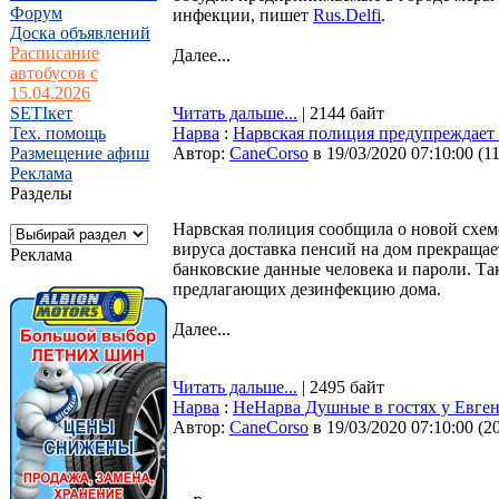
Форум
инфекции, пишет
Rus.Delfi
.
Доска объявлений
Расписание
Далее...
автобусов с
15.04.2026
SETIкет
Читать дальше...
| 2144 байт
Тех. помощь
Нарва
:
Нарвская полиция предупреждает
Размещение афиш
Автор:
CaneCorso
в 19/03/2020 07:10:00
(
1
Реклама
Разделы
Нарвская полиция сообщила о новой схем
вируса доставка пенсий на дом прекраща
Реклама
банковские данные человека и пароли. Т
предлагающих дезинфекцию дома.
Далее...
Читать дальше...
| 2495 байт
Нарва
:
НеНарва Душные в гостях у Евген
Автор:
CaneCorso
в 19/03/2020 07:10:00
(
2