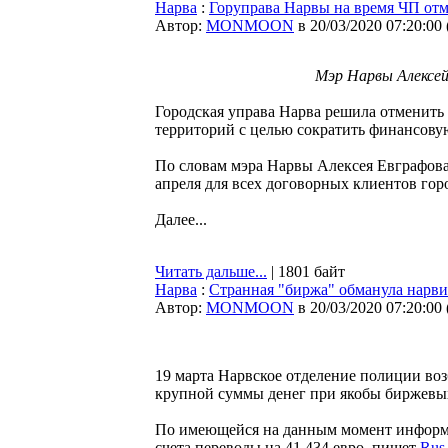
Нарва
:
Горуправа Нарвы на время ЧП отм
Автор:
MONMOON
в 20/03/2020 07:20:00
Мэр Нарвы Алексей
Городская управа Нарва решила отменить
территорий с целью сократить финансову
По словам мэра Нарвы Алексея Евграфова,
апреля для всех договорных клиентов гор
Далее...
Читать дальше...
| 1801 байт
Нарва
:
Странная "биржа" обманула нарвит
Автор:
MONMOON
в 20/03/2020 07:20:00
19 марта Нарвское отделение полиции во
крупной суммы денег при якобы биржевы
По имеющейся на данным момент информац
счета переводы на 41 434 евро, пишет
Rus.