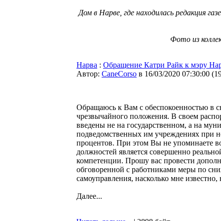
Дом в Нарве, где находилась редакция га
Фото из колле
Нарва
:
Обращение Катри Райк к мэру На
Автор:
CaneCorso
в 16/03/2020 07:30:00
(
1
Обращаюсь к Вам с обеспокоенностью в с
чрезвычайного положения. В своем распо
введены не на государственном, а на муни
подведомственных им учреждениях при не
процентов. При этом Вы не упоминаете в
должностей является совершенно реальной
компетенции. Прошу вас провести дополн
обговоренной с работниками меры по сни
самоуправления, насколько мне известно,
Далее...