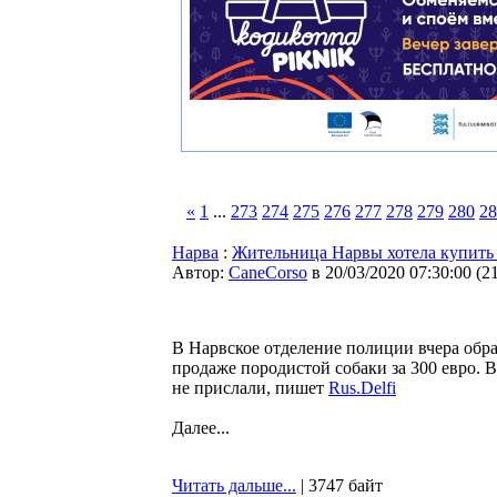
«
1
...
273
274
275
276
277
278
279
280
28
Нарва
:
Жительница Нарвы хотела купить
Автор:
CaneCorso
в 20/03/2020 07:30:00
(
2
В Нарвское отделение полиции вчера обра
продаже породистой собаки за 300 евро. В
не прислали, пишет
Rus.Delfi
Далее...
Читать дальше...
| 3747 байт