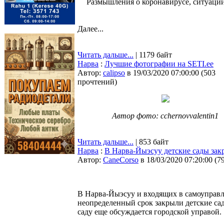
Размышления о коронавирусе, ситуации 
Далее...
Читать дальше...
| 1179 байт
Нарва
:
Лучшие фотографии на SETI.ee
Автор:
calipso
в 19/03/2020 07:00:00
(
503
прочтений
)
Автор фото: cchernovvalentin1
Читать дальше...
| 853 байт
Нарва
:
В Нарва-Йыэсуу детские сады за
Автор:
CaneCorso
в 18/03/2020 07:20:00
(
7
В Нарва-Йыэсуу и входящих в самоуправл
неопределенный срок закрыли детские сад
саду еще обсуждается городской управой.