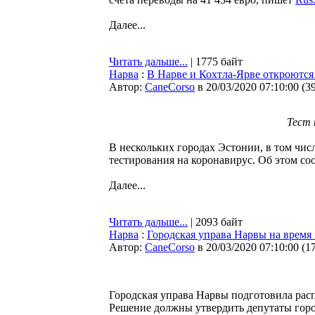
Далее...
Читать дальше...
| 1775 байт
Нарва
:
В Нарве и Кохтла-Ярве откроются
Автор:
CaneCorso
в 20/03/2020 07:10:00
(
3
Тест 
В нескольких городах Эстонии, в том чис
тестирования на коронавирус. Об этом со
Далее...
Читать дальше...
| 2093 байт
Нарва
:
Городская управа Нарвы на время
Автор:
CaneCorso
в 20/03/2020 07:10:00
(
1
Городская управа Нарвы подготовила рас
Решение должны утвердить депутаты город