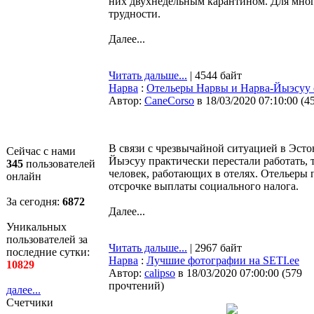
них двухнедельным карантином. Для мног
трудности.
Далее...
Читать дальше...
| 4544 байт
Нарва
:
Отельеры Нарвы и Нарва-Йыэсуу 
Автор:
CaneCorso
в 18/03/2020 07:10:00
(
4
В связи с чрезвычайной ситуацией в Эсто
Сейчас с нами
Йыэсуу практически перестали работать, 
345
пользователей
человек, работающих в отелях. Отельеры 
онлайн
отсрочке выплаты социального налога.
За сегодня:
6872
Далее...
Уникальных
пользователей за
Читать дальше...
| 2967 байт
последние сутки:
Нарва
:
Лучшие фотографии на SETI.ee
10829
Автор:
calipso
в 18/03/2020 07:00:00
(
579
прочтений
)
далее...
Счетчики