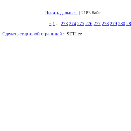
Читать дальше...
| 2183 байт
«
1
...
273
274
275
276
277
278
279
280
28
Сделать стартовой страницей
:: SETI.ee