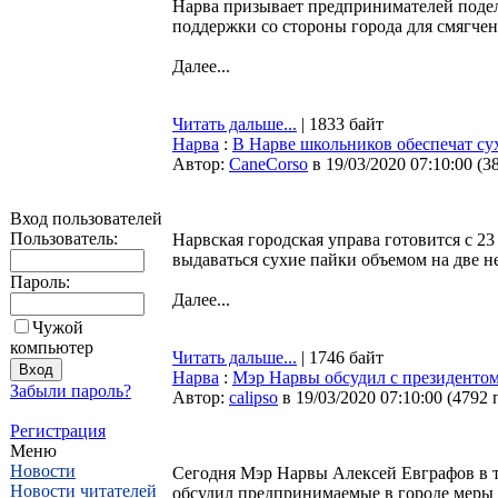
Нарва призывает предпринимателей поде
поддержки со стороны города для смягче
Далее...
Читать дальше...
| 1833 байт
Нарва
:
В Нарве школьников обеспечат с
Автор:
CaneCorso
в 19/03/2020 07:10:00
(
3
Вход пользователей
Пользователь:
Нарвская городская управа готовится с 2
выдаваться сухие пайки объемом на две н
Пароль:
Далее...
Чужой
компьютер
Читать дальше...
| 1746 байт
Нарва
:
Мэр Нарвы обсудил с президентом
Забыли пароль?
Автор:
calipso
в 19/03/2020 07:10:00
(
4792 
Регистрация
Меню
Новости
Сегодня Мэр Нарвы Алексей Евграфов в 
Новости читателей
обсудил предпринимаемые в городе меры