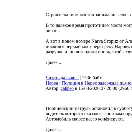
Строительством мостов занимались еще в
В то далекое время прототипом моста мог
овраг...
А вот в новом номере Narva Sториz от Ал
появился первый мост через реку Нарову, 
разрушали, но возводили вновь, чтобы свя
Далее...
Читать дальше...
| 1536 байт
Нарва
:
Полиция в Нарве задержала пьяног
Автор:
calipso
в 15/03/2020 07:20:00
(
2966 
Полицейский патруль остановил в субботу
водитель которого оказался злостным нар
Автомобиль скорее всего конфискуют.
Далее...