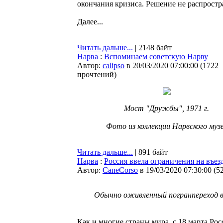
окончания кризиса. Решение не распростр
Далее...
Читать дальше...
| 2148 байт
Нарва
:
Вспоминаем советскую Нарву
Автор:
calipso
в 20/03/2020 07:00:00
(
1722
прочтений
)
Мост "Дружбы", 1971 г.
Фото из коллекции Нарвского муз
Читать дальше...
| 891 байт
Нарва
:
Россия ввела ограничения на въез
Автор:
CaneCorso
в 19/03/2020 07:30:00
(
5
Обычно оживленный погранпереход в 
Как и многие страны мира, с 18 марта Рос