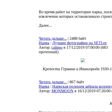
Во время работ на территории парка, по
извлечение которых останавливало строит
Далее...
Читать дальше...
| 2488 байт
Нарва
:
Лучшие фотографии на SETI.ee
Автор:
calipso
в 17/12/2019 07:00:00
(
683
прочтений
)
Крепости Германа и Ивангорода 1930-19
Читать дальше...
| 867 байт
Нарва
:
Нарвская полиция забрала колон
Автор:
MONMOON
в 16/12/2019 07:20:00
К