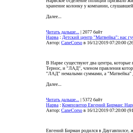
Нарвское отделение полиции призвало жи
хранение колонку у компании, слушавшей
Далее...
Читать дальше...
| 2077 байт
Нарва
:
Детский центр "Матвейка": нас г
Автор:
CaneCorso
в 16/12/2019 07:20:00
(
2
В Нарве существуют два центра, которые 
Тернос, и "ЛАД", членом правления котор
"ЛАД" немалыми суммами, а "Матвейка" д
Далее...
Читать дальше...
| 5372 байт
Нарва
:
Композитор Евгений Бирман: Нарв
Автор:
CaneCorso
в 16/12/2019 07:20:00
(
9
Евгений Бирман родился в Даугавпилсе, ж