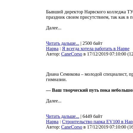
Бывший директор Нарвского колледжа ТУ К
праздник своим присутствием, так как в 
Далее...
Читать дальше...
| 2500 байт
Нарва
:
Я всегда хотела работать в Нарве
Автор:
CaneCorso
в 17/12/2019 07:10:00
(
1
Диана Семикова – молодой специалист, п
гимназии.
— Ваш творческий путь пока небольшой,
Далее...
Читать дальше...
| 6449 байт
Нарва
:
Строительство парка EV100 в Нарв
Автор:
CaneCorso
в 17/12/2019 07:10:00
(
1