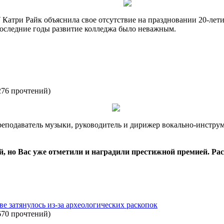
атри Райк объяснила свое отсутствие на праздновании 20-летия
последние годы развитие колледжа было неважным.
276 прочтений
)
реподаватель музыки, руководитель и дирижер вокально-инстру
 но Вас уже отметили и наградили престижной премией. Расс
е затянулось из-за археологических раскопок
670 прочтений
)