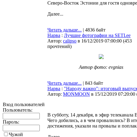
Северо-Восток Эстонии для гостя одновре
Далее...
Читать дальше...
| 4836 байт
Нарва
:
Лучшие фотографии на SETI.ee
Автор:
calipso
в 16/12/2019 07:00:00
(
453
прочтений
)
Автор фото: evgnias
Читать дальше...
| 843 байт
Нарва
:
"Народу важно": итоговый выпуск
Автор:
MONMOON
в 15/12/2019 07:20:00
Вход пользователей
Пользователь:
В субботу, 14 декабря, в эфир телеканал
Чего добились, а в чем провалились? В ит
Пароль:
достижения, указали на провалы и поплак
Чужой
Далее...