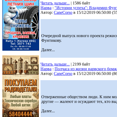
Читать дальше...
| 1586 байт
Нарва
:
"Истории успеха": Владимир Фунт
Автор:
CaneCorso
в 15/12/2019 06:50:00
(
5
Очередной выпуск нового проекта режи
Фунтикову.
Далее...
Читать дальше...
| 2199 байт
Нарва
:
Полчаса из жизни нарвского бомж
Автор:
CaneCorso
в 15/12/2019 06:50:00
(
8
Отверженные обществом люди. К ним можн
другие — жалеют и осуждают тех, кто вы
Далее...