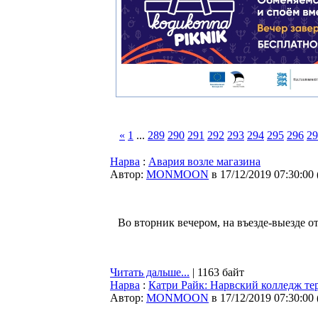
«
1
...
289
290
291
292
293
294
295
296
29
Нарва
:
Авария возле магазина
Автор:
MONMOON
в 17/12/2019 07:30:00
Во вторник вечером, на въезде-выезде о
Читать дальше...
| 1163 байт
Нарва
:
Катри Райк: Нарвский колледж тер
Автор:
MONMOON
в 17/12/2019 07:30:00