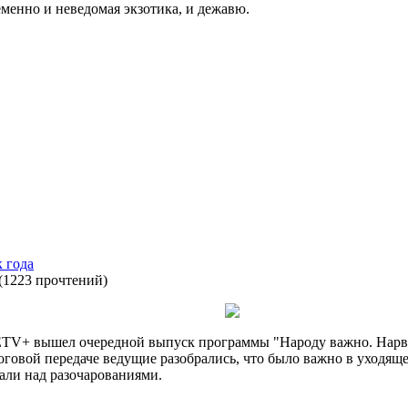
менно и неведомая экзотика, и дежавю.
 года
(
1223 прочтений
)
а ETV+ вышел очередной выпуск программы "Народу важно. Нарвс
оговой передаче ведущие разобрались, что было важно в уходящем
али над разочарованиями.