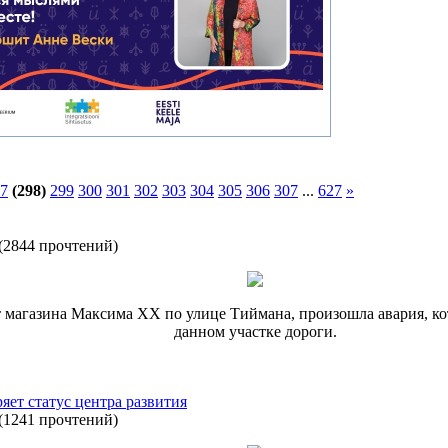
7
(298)
299
300
301
302
303
304
305
306
307
...
627
»
(
2844 прочтений
)
т магазина Максима XX по улице Тиймана, произошла авария, ко
данном участке дороги.
яет статус центра развития
(
1241 прочтений
)