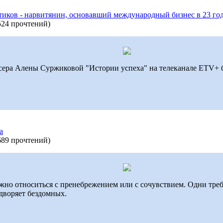
иков - нарвитянин, основавший международный бизнес в 23 го
524 прочтений
)
ссера Алены Суржиковой "Истории успеха" на телеканале ETV
а
689 прочтений
)
о относиться с пренебрежением или с сочувствием. Одни требу
дворяет бездомных.