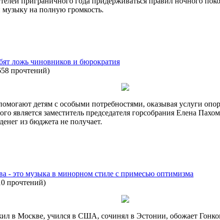
телей приграничного года придерживаться правил ночного покоя
 музыку на полную громкость.
убят ложь чиновников и бюрократия
658 прочтений
)
помогают детям с особыми потребностями, оказывая услуги опо
ого является заместитель председателя горсобрания Елена Пах
енег из бюджета не получает.
а - это музыка в минорном стиле с примесью оптимизма
10 прочтений
)
ил в Москве, учился в США, сочинял в Эстонии, обожает Гонкон