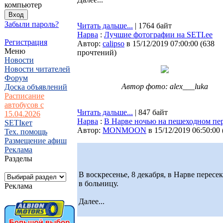
компьютер
Забыли пароль?
Читать дальше...
| 1764 байт
Нарва
:
Лучшие фотографии на SETI.ee
Регистрация
Автор:
calipso
в 15/12/2019 07:00:00
(
638
Меню
прочтений
)
Новости
Новости читателей
Форум
Автор фото: alex___luka
Доска объявлений
Расписание
автобусов с
Читать дальше...
| 847 байт
15.04.2026
Нарва
:
В Нарве ночью на пешеходном пе
SETIкет
Автор:
MONMOON
в 15/12/2019 06:50:00
Тех. помощь
Размещение афиш
Реклама
Разделы
В воскресенье, 8 декабря, в Нарве пере
в больницу.
Реклама
Далее...