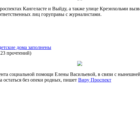
оспектах Кангеласте и Выйду, а также улице Креэнхольми вызв
 ответственных лиц горуправы с журналистами.
 детские дома заполнены
223 прочтений
)
ента социальной помощи Елены Васильевой, в связи с нынешней
ка остаться без опеки родных, пишет
Виру Проспект