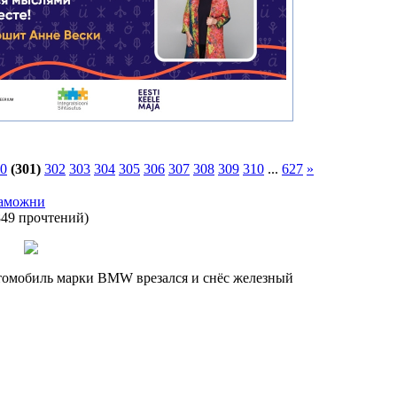
0
(301)
302
303
304
305
306
307
308
309
310
...
627
»
таможни
849 прочтений
)
томобиль марки BMW врезался и снёс железный