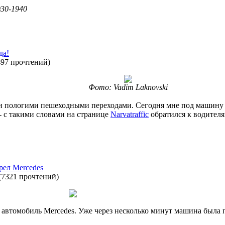
930-1940
да!
497 прочтений
)
Фото: Vadim Laknovski
и пологими пешеходными переходами. Сегодня мне под машину слу
 - с такими словами на странице
Narvatraffic
обратился к водителя
рел Mercedes
(
7321 прочтений
)
 автомобиль Mercedes. Уже через несколько минут машина была