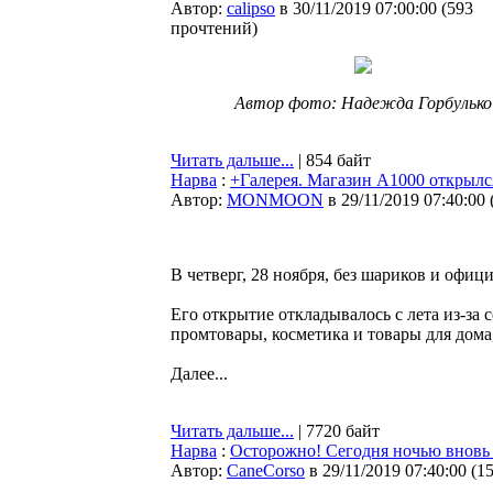
Автор:
calipso
в 30/11/2019 07:00:00
(
593
прочтений
)
Автор фото: Надежда Горбулько
Читать дальше...
| 854 байт
Нарва
:
+Галерея. Магазин А1000 открылс
Автор:
MONMOON
в 29/11/2019 07:40:00
В четверг, 28 ноября, без шариков и офи
Его открытие откладывалось с лета из-за
промтовары, косметика и товары для дом
Далее...
Читать дальше...
| 7720 байт
Нарва
:
Осторожно! Сегодня ночью вновь 
Автор:
CaneCorso
в 29/11/2019 07:40:00
(
1