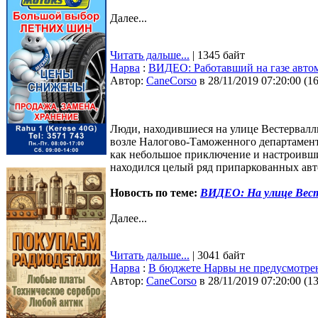
Далее...
Читать дальше...
| 1345 байт
Нарва
:
ВИДЕО: Работавший на газе автом
Автор:
CaneCorso
в 28/11/2019 07:20:00
(
1
Люди, находившиеся на улице Вестервалли
возле Налогово-Таможенного департамент
как небольшое приключение и настроившие
находился целый ряд припаркованных авт
Новость по теме:
ВИДЕО: На улице Вест
Далее...
Читать дальше...
| 3041 байт
Нарва
:
В бюджете Нарвы не предусмотрен
Автор:
CaneCorso
в 28/11/2019 07:20:00
(
1