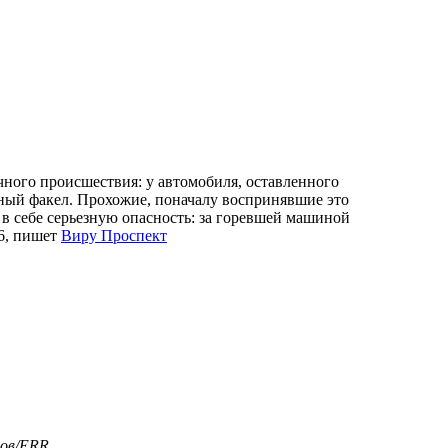
ычного происшествия: у автомобиля, оставленного
щный факел. Прохожие, поначалу воспринявшие это
в себе серьезную опасность: за горевшей машиной
 6, пишет
Виру Проспект
нов/ERR