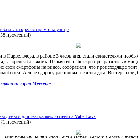
обиль загорелся прямо на улице
638 прочтений
)
 в Нарве, вчера, в районе 3 часов дня, стали свидетелями необ
а, загорелся багажник. Пламя очень быстро превратилось в мо
 свои смартфоны на видео, сообразили, что происходящее таит 
омобилей. А через дорогу расположен жилой дом, Вестервалли,
ервалли горел Mercedes
ы деньги для театрального центра Vaba Lava
371 прочтений
)
Театральный центр Vaba Lava в Нарве. Автор: Сергей Степа