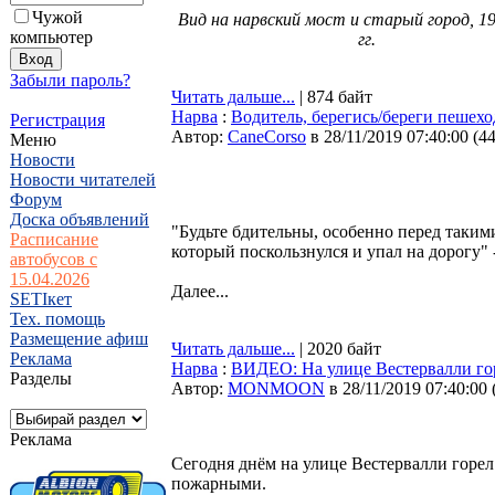
Чужой
Вид на нарвский мост и старый город, 1
компьютер
гг.
Забыли пароль?
Читать дальше...
| 874 байт
Нарва
:
Водитель, берегись/береги пешехо
Регистрация
Автор:
CaneCorso
в 28/11/2019 07:40:00
(
4
Меню
Новости
Новости читателей
Форум
Доска объявлений
"Будьте бдительны, особенно перед таким
Расписание
который поскользнулся и упал на дорогу"
автобусов с
15.04.2026
Далее...
SETIкет
Тех. помощь
Размещение афиш
Читать дальше...
| 2020 байт
Реклама
Нарва
:
ВИДЕО: На улице Вестервалли го
Разделы
Автор:
MONMOON
в 28/11/2019 07:40:00
Реклама
Сегодня днём на улице Вестервалли горел
пожарными.