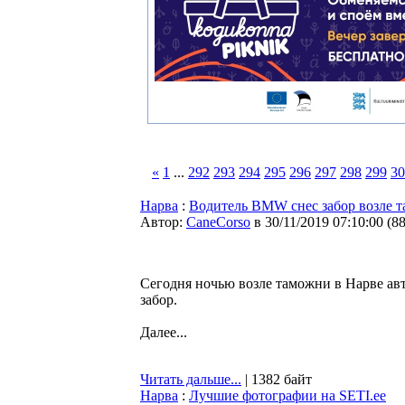
«
1
...
292
293
294
295
296
297
298
299
30
Нарва
:
Водитель BMW снес забор возле 
Автор:
CaneCorso
в 30/11/2019 07:10:00
(
8
Сегодня ночью возле таможни в Нарве ав
забор.
Далее...
Читать дальше...
| 1382 байт
Нарва
:
Лучшие фотографии на SETI.ee