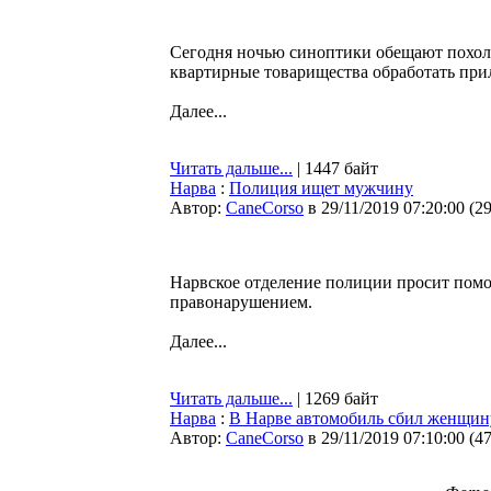
Сегодня ночью синоптики обещают похоло
квартирные товарищества обработать при
Далее...
Читать дальше...
| 1447 байт
Нарва
:
Полиция ищет мужчину
Автор:
CaneCorso
в 29/11/2019 07:20:00
(
2
Нарвское отделение полиции просит помо
правонарушением.
Далее...
Читать дальше...
| 1269 байт
Нарва
:
В Нарве автомобиль сбил женщину
Автор:
CaneCorso
в 29/11/2019 07:10:00
(
4