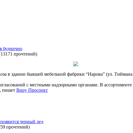
я буднично
(
13171 прочтений
)
циоза в здании бывшей мебельной фабрики “Нарова” (ул. Тиймана
 согласований с местными надзорными органами. В ассортименте 
а, пишет
Виру Проспект
появится черный лед
559 прочтений
)