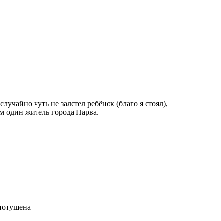
чайно чуть не залетел ребёнок (благо я стоял),
м один житель города Нарва.
 потушена