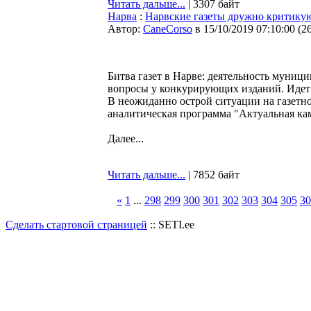
Читать дальше...
| 3307 байт
Нарва
:
Нарвские газеты дружно критикуют
Автор:
CaneCorso
в 15/10/2019 07:10:00
(
2
Битва газет в Нарве: деятельность муници
вопросы у конкурирующих изданий. Идет 
В неожиданно острой ситуации на газетн
аналитическая программа "Актуальная ка
Далее...
Читать дальше...
| 7852 байт
«
1
...
298
299
300
301
302
303
304
305
30
Сделать стартовой страницей
:: SETI.ee