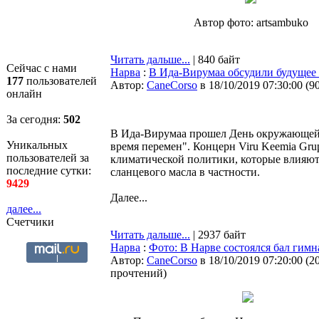
Автор фото: artsambuko
Читать дальше...
| 840 байт
Сейчас с нами
Нарва
:
В Ида-Вирумаа обсудили будущее
177
пользователей
Автор:
CaneCorso
в 18/10/2019 07:30:00
(
9
онлайн
За сегодня:
502
В Ида-Вирумаа прошел День окружающей с
Уникальных
время перемен". Концерн Viru Keemia Gr
пользователей за
климатической политики, которые влияют
последние сутки:
сланцевого масла в частности.
9429
Далее...
далее...
Счетчики
Читать дальше...
| 2937 байт
Нарва
:
Фото: В Нарве состоялся бал гимн
Автор:
CaneCorso
в 18/10/2019 07:20:00
(
2
прочтений
)