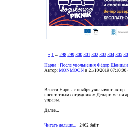
«
1
...
298
299
300
301
302
303
304
305
30
Нарва
:
После увольнения Фёдор Шанцын с
Автор:
MONMOON
в 21/10/2019 07:10:00
Власти Нарвы с ноября увольняют автора
внештатным сотрудником Департамента а
управы.
Далее...
Читать дальше...
| 2462 байт