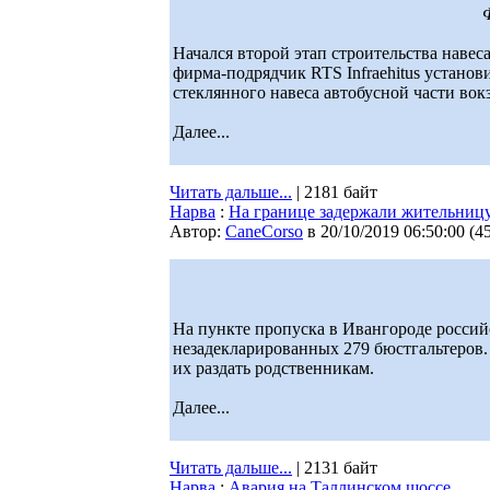
Начался второй этап строительства навес
фирма-подрядчик RTS Infraehitus установ
стеклянного навеса автобусной части вок
Далее...
Читать дальше...
| 2181 байт
Нарва
:
На границе задержали жительницу
Автор:
CaneCorso
в 20/10/2019 06:50:00
(
4
На пункте пропуска в Ивангороде росси
незадекларированных 279 бюстгальтеров.
их раздать родственникам.
Далее...
Читать дальше...
| 2131 байт
Нарва
:
Авария на Таллинском шоссе