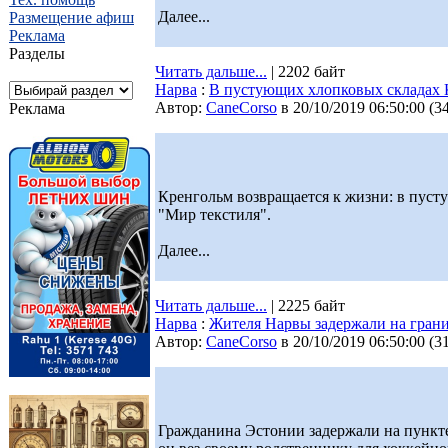
Далее...
Размещение афиш
Реклама
Разделы
Читать дальше...
| 2202 байт
Нарва
:
В пустующих хлопковых складах 
Автор:
CaneCorso
в 20/10/2019 06:50:00
(
3
Реклама
Кренгольм возвращается к жизни: в пуст
"Мир текстиля".
Далее...
Читать дальше...
| 2225 байт
Нарва
:
Жителя Нарвы задержали на грани
Автор:
CaneCorso
в 20/10/2019 06:50:00
(
3
Гражданина Эстонии задержали на пункте 