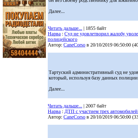
он вез своему родственнику для хоккейн
Далее...
Читать дальше...
| 1855 байт
Нарва
:
Суд не удовлетворил жалобу уволе
полицейского
Автор:
CaneCorso
в 20/10/2019 06:50:00
(
4
Тартуский административный суд не удов
который, используя базу данных полиции
Далее...
Читать дальше...
| 2007 байт
Нарва
:
ДТП с участием трех автомобилей 
Автор:
CaneCorso
в 20/10/2019 06:50:00
(
3