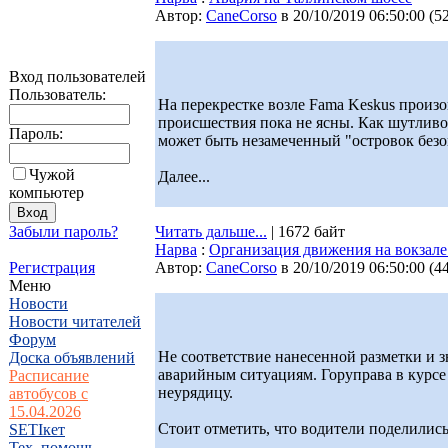
Автор:
CaneCorso
в 20/10/2019 06:50:00
(
5
Вход пользователей
Пользователь:
На перекрестке возле Fama Keskus произо
происшествия пока не ясны. Как шутливо
Пароль:
может быть незамеченный "островок безоп
Чужой
Далее...
компьютер
Забыли пароль?
Читать дальше...
| 1672 байт
Нарва
:
Организация движения на вокзале
Регистрация
Автор:
CaneCorso
в 20/10/2019 06:50:00
(
4
Меню
Новости
Новости читателей
Форум
Не соответствие нанесенной разметки и 
Доска объявлений
аварийным ситуациям. Горуправа в курсе
Расписание
неурядицу.
автобусов с
15.04.2026
Стоит отметить, что водители поделились 
SETIкет
Тех. помощь