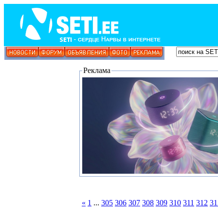
Реклама
«
1
...
305
306
307
308
309
310
311
312
31