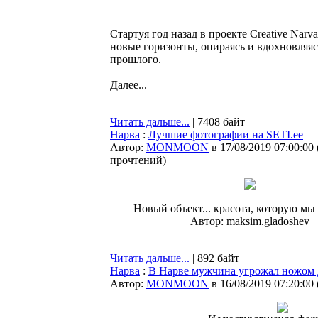
Стартуя год назад в проекте Creative Nar
новые горизонты, опираясь и вдохновляяс
прошлого.
Далее...
Читать дальше...
| 7408 байт
Нарва
:
Лучшие фотографии на SETI.ee
Автор:
MONMOON
в 17/08/2019 07:00:00
прочтений
)
Новый объект... красота, которую мы
Автор: maksim.gladoshev
Читать дальше...
| 892 байт
Нарва
:
В Нарве мужчина угрожал ножом 
Автор:
MONMOON
в 16/08/2019 07:20:00