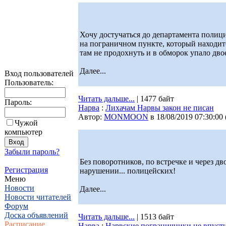
Хочу достучаться до департамента полици
на пограничном пункте, который находитс
там не продохнуть и в обморок упало двое
Далее...
Вход пользователей
Пользователь:
Читать дальше...
| 1477 байт
Пароль:
Нарва
:
Лихачам Нарвы закон не писан
Автор:
MONMOON
в 18/08/2019 07:30:00
Чужой
компьютер
Забыли пароль?
Без поворотников, по встречке и через 
Регистрация
нарушении... полицейских!
Меню
Новости
Далее...
Новости читателей
Форум
Доска объявлений
Читать дальше...
| 1513 байт
Расписание
Нарва
:
Нарвские пограничники не впуст