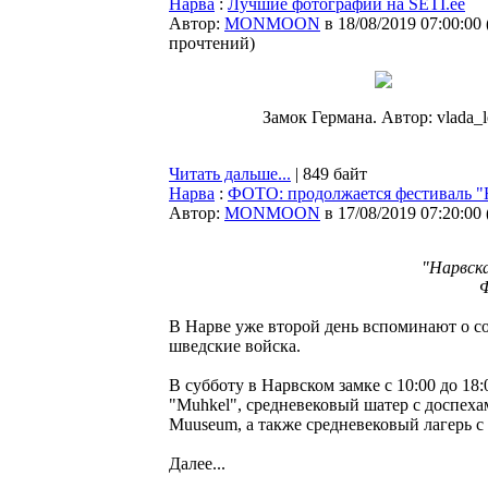
Нарва
:
Лучшие фотографии на SETI.ee
Автор:
MONMOON
в 18/08/2019 07:00:00
прочтений
)
Замок Германа. Автор: vlada_l
Читать дальше...
| 849 байт
Нарва
:
ФОТО: продолжается фестиваль "
Автор:
MONMOON
в 17/08/2019 07:20:00
"Нарвска
Ф
В Нарве уже второй день вспоминают о соб
шведские войска.
В субботу в Нарвском замке с 10:00 до 18
"Muhkel", средневековый шатер с доспехам
Muuseum, а также средневековый лагерь с
Далее...