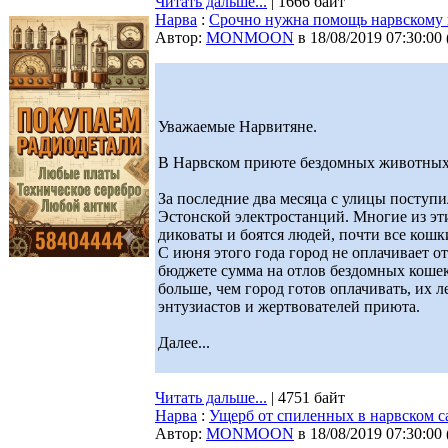
Читать дальше...
| 1666 байт
Нарва
:
Срочно нужна помощь нарвскому
Автор:
MONMOON
в 18/08/2019 07:30:00
Уважаемые Нарвитяне.
В Нарвском приюте бездомных животных 
За последние два месяца с улицы поступи
Эстонской электростанций. Многие из эт
диковаты и боятся людей, почти все кош
С июня этого года город не оплачивает 
бюджете сумма на отлов бездомных кошек 
больше, чем город готов оплачивать, их 
энтузиастов и жертвователей приюта.
Далее...
Читать дальше...
| 4751 байт
Нарва
:
Ущерб от спиленных в нарвском са
Автор:
MONMOON
в 18/08/2019 07:30:00