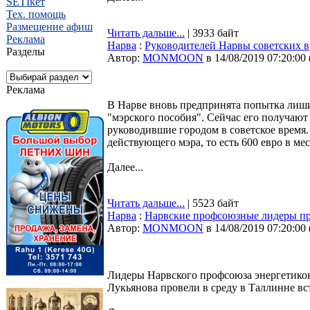
SETIкет
Тех. помощь
Размещение афиш
Читать дальше...
| 3933 байт
Реклама
Нарва
:
Руководителей Нарвы советских в
Разделы
Автор:
MONMOON
в 14/08/2019 07:20:00
Реклама
В Нарве вновь предпринята попытка лиш
"мэрского пособия". Сейчас его получают 
руководившие городом в советское время.
действующего мэра, то есть 600 евро в мес
Далее...
Читать дальше...
| 5523 байт
Нарва
:
Нарвские профсоюзные лидеры пр
Автор:
MONMOON
в 14/08/2019 07:20:00
Лидеры Нарвского профсоюза энергетико
Лукьянова провели в среду в Таллинне вс