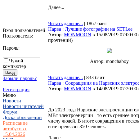
Далее...
Читать дальше...
| 1867 байт
Нарва
:
Лучшие фотографии на SETI.ee
Вход пользователей
Автор:
MONMOON
в 15/08/2019 07:00:00
Пользователь:
прочтений
)
Пароль:
Чужой
Автор: monchaboy
компьютер
Читать дальше...
| 833 байт
Забыли пароль?
Нарва
:
Сокращения на Нарвских электрос
Автор:
MONMOON
в 14/08/2019 07:20:00
Регистрация
Меню
Новости
Новости читателей
До 2023 года Нарвские электростанции еж
Форум
МВт электроэнергии - то есть среднее по
Доска объявлений
числу людей. В итоге сокращения в госко
Расписание
и не превысят 350 человек.
автобусов с
15.04.2026
Далее...