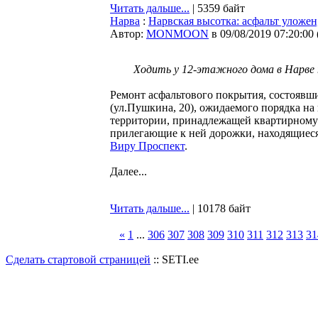
Читать дальше...
| 5359 байт
Нарва
:
Нарвская высотка: асфальт уложен
Автор:
MONMOON
в 09/08/2019 07:20:00
Ходить у 12-этажного дома в Нарв
Ремонт асфальтового покрытия, состоявш
(ул.Пушкина, 20), ожидаемого порядка на
территории, принадлежащей квартирному 
прилегающие к ней дорожки, находящиеся
Виру Проспект
.
Далее...
Читать дальше...
| 10178 байт
«
1
...
306
307
308
309
310
311
312
313
31
Сделать стартовой страницей
:: SETI.ee