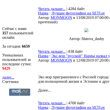
Читать дальше...
| 4284 байт
Нарва
:
Лучшие фотографии на SETI.ee
Автор:
MONMOON
в 13/08/2019 07:00:00
прочтений
)
Сейчас с нами
357
пользователей
онлайн
Автор: filatova_dashy
За сегодня:
6659
Читать дальше...
| 838 байт
Уникальных
Нарва
:
Экс-мэр "русской" Нарвы назвал 
пользователей за
Автор:
MONMOON
в 12/08/2019 07:20:00
последние сутки:
9429
Экс-мэр приграничного с Россией города
далее...
для полноценной жизни в Эстонии и друг
Счетчики
Далее...
Читать дальше...
| 4700 байт
Нарва
:
Лучшие фотографии на SETI.ee