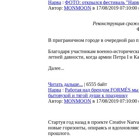
Нарва
:
ФОТО: открылся фестиваль "Нарв
Автор:
MONMOON
в 17/08/2019 07:10:00
Реконструкция сраже
Ф
В приграничном городе в очередной раз п
Благодаря участникам военно-исторически
летней давности, когда армии Петра I и К
Далее...
Читать дальше...
| 6555 байт
Нарва
:
Работая над брендом FORMÉS мы и
бытовухой и тягой души к празднику
Автор:
MONMOON
в 17/08/2019 07:10:00
Стартуя год назад в проекте Creative Nar
новые горизонты, опираясь и вдохновляяс
прошлого.