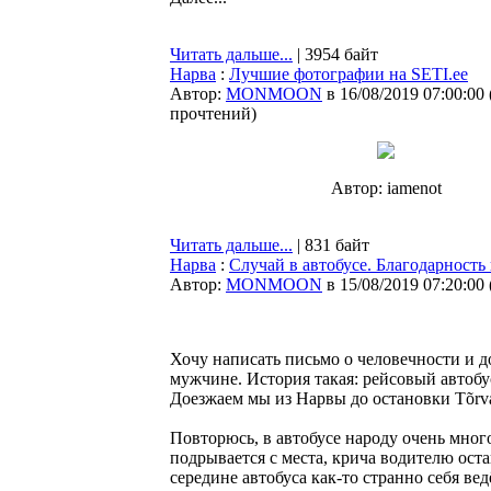
Читать дальше...
| 3954 байт
Нарва
:
Лучшие фотографии на SETI.ee
Автор:
MONMOON
в 16/08/2019 07:00:00
прочтений
)
Автор: iamenot
Читать дальше...
| 831 байт
Нарва
:
Случай в автобусе. Благодарност
Автор:
MONMOON
в 15/08/2019 07:20:00
Хочу написать письмо о человечности и до
мужчине. История такая: рейсовый автобу
Доезжаем мы из Нарвы до остановки Tõrvaj
Повторюсь, в автобусе народу очень много
подрывается с места, крича водителю оста
середине автобуса как-то странно себя вед