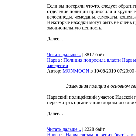
Если вы потеряли что-то, следует обрати
отделение полиции приносили и крупные
велосипеды, чемоданы, самокаты, кошельк
Некоторые находки могут быть не очень ц
эмоциональную ценность.
Далее...
Читать дальше...
| 3817 байт
Нарва
:
Полиция попросила власти Нарвы 
заведений
Автор:
MONMOON
в 10/08/2019 07:20:00
Замечания полиции в основном с
Нарвский полицейский участок Идаской 
пересмотрть организацию дорожного движ
Далее...
Читать дальше...
| 2228 байт
Нарва
:
"Нарва слезам не верит, брат" - э