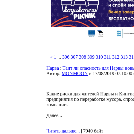
«
1
...
306
307
308
309
310
311
312
313
31
Нарва
:
Таит ли опасность для Нарвы нов
Автор:
MONMOON
в 17/08/2019 07:10:00
Какие риски для жителей Нарвы и Кингисе
предприятия по переработке мусора, спр
компании.
Далее...
Читать дальше...
| 7940 байт