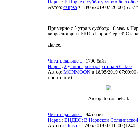
Нарва
:
В Нарве в субботу утром был обе
Автор:
calipso
в 18/05/2019 07:20:00
(
5557 
Примерно с 5 утра в субботу, 18 мая, в Н
корреспондент ERR в Нарве Сергей Степа
Далее...
Читать дальше...
| 1790 байт
Нарва
:
Лучшие фотографии на SETI.ee
Автор:
MONMOON
в 18/05/2019 07:00:00
прочтений
)
Автор: tomasmelcak
Читать дальше...
| 945 байт
Нарва
:
ВИДЕО: В Нарвской Солдинаской 
Автор:
calipso
в 17/05/2019 07:10:00
(
1240 