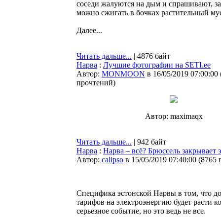
соседи жалуются на дым и спрашивают, за
можно сжигать в бочках растительный мус
Далее...
Читать дальше...
| 4876 байт
Нарва
:
Лучшие фотографии на SETI.ee
Автор:
MONMOON
в 16/05/2019 07:00:00
прочтений
)
Автор: maximaqx
Читать дальше...
| 942 байт
Нарва
:
Нарва – всё? Брюссель закрывает 
Автор:
calipso
в 15/05/2019 07:40:00
(
8765 
Специфика эстонской Нарвы в том, что до
тарифов на электроэнергию будет расти ко
серьезное событие, но это ведь не все.