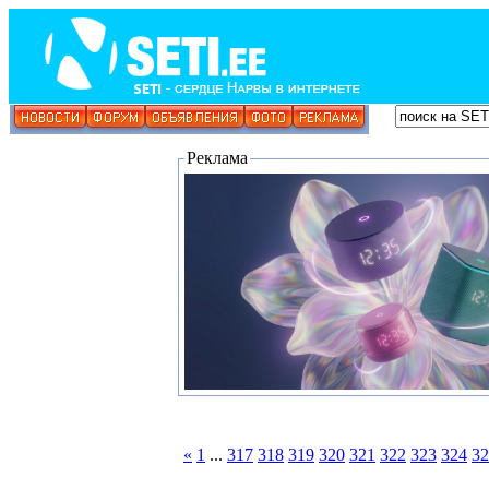
Реклама
«
1
...
317
318
319
320
321
322
323
324
32