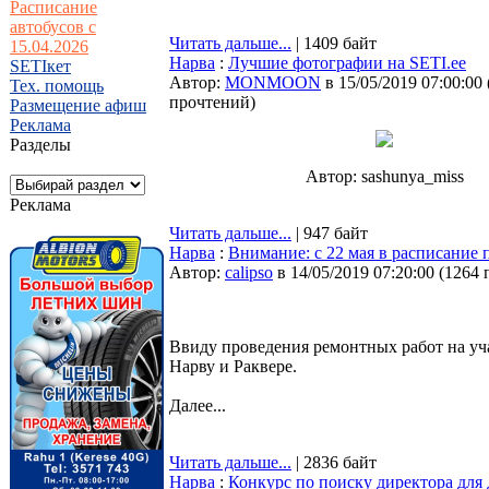
Расписание
автобусов с
Читать дальше...
| 1409 байт
15.04.2026
Нарва
:
Лучшие фотографии на SETI.ee
SETIкет
Автор:
MONMOON
в 15/05/2019 07:00:00
Тех. помощь
прочтений
)
Размещение афиш
Реклама
Разделы
Автор: sashunya_miss
Реклама
Читать дальше...
| 947 байт
Нарва
:
Внимание: с 22 мая в расписание
Автор:
calipso
в 14/05/2019 07:20:00
(
1264 
Ввиду проведения ремонтных работ на уч
Нарву и Раквере.
Далее...
Читать дальше...
| 2836 байт
Нарва
:
Конкурс по поиску директора для