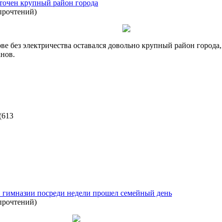
сточен крупный район города
прочтений
)
арве без электричества оставался довольно крупный район города,
нов.
(
613
гимназии посреди недели прошел семейный день
прочтений
)