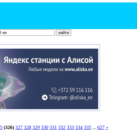
5
(326)
327
328
329
330
331
332
333
334
335
...
627
»