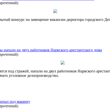
прочтений
)
ытый конкурс на замещение вакансии директора городского Де
 напали на двух работников Нарвского арестантского дома
прочтений
)
ятся под стражей, напали на двух работников Нарвского арестан
ачато уголовное делопроизводство.
попал под машину
прочтений
)