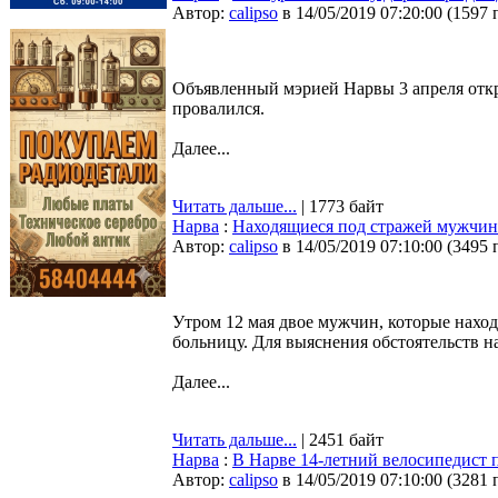
Автор:
calipso
в 14/05/2019 07:20:00
(
1597 
Объявленный мэрией Нарвы 3 апреля откр
провалился.
Далее...
Читать дальше...
| 1773 байт
Нарва
:
Находящиеся под стражей мужчины
Автор:
calipso
в 14/05/2019 07:10:00
(
3495 
Утром 12 мая двое мужчин, которые наход
больницу. Для выяснения обстоятельств н
Далее...
Читать дальше...
| 2451 байт
Нарва
:
В Нарве 14-летний велосипедист 
Автор:
calipso
в 14/05/2019 07:10:00
(
3281 