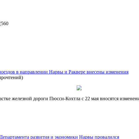
(
560
 поездов в направлении Нарвы и Раквере внесены изменения
прочтений
)
астке железной дороги Пюсси-Кохтла с 22 мая вносятся изменен
 Департамента развития и экономики Нарвы провалился