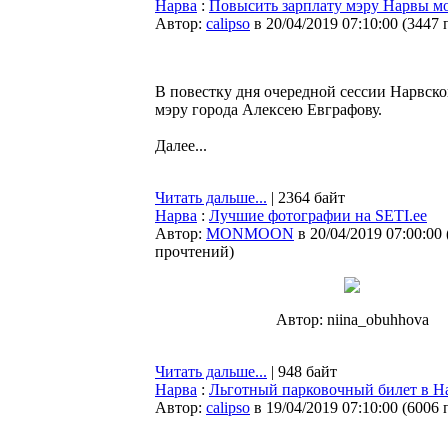
Нарва
:
Повысить зарплату мэру Нарвы мо
Автор:
calipso
в 20/04/2019 07:10:00
(
3447 
В повестку дня очередной сессии Нарвско
мэру города Алексею Евграфову.
Далее...
Читать дальше...
| 2364 байт
Нарва
:
Лучшие фотографии на SETI.ee
Автор:
MONMOON
в 20/04/2019 07:00:00
прочтений
)
Автор: niina_obuhhova
Читать дальше...
| 948 байт
Нарва
:
Льготный парковочный билет в На
Автор:
calipso
в 19/04/2019 07:10:00
(
6006 