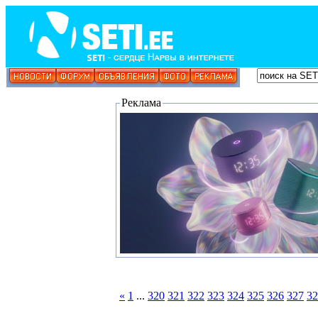
Реклама
«
1
...
320
321
322
323
324
325
326
327
32