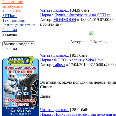
Расписание
автобусов с
Читать дальше...
| 3439 байт
15.04.2026
Нарва
:
Лучшие фотографии на SETI.ee
SETIкет
Автор:
MONMOON
в 18/04/2019 07:00:00
Тех. помощь
прочтений
)
Размещение афиш
Реклама
Разделы
Автор: ninellekorchagina
Реклама
Читать дальше...
| 951 байт
Нарва
:
ФОТО: Авария у Vaba Lava
Автор:
calipso
в 17/04/2019 07:10:00
(
4809 
Во вторник около полудня на пересечении
Citroen.
Далее...
Читать дальше...
| 2811 байт
Нарва
:
Прокуратура возбудила дело для 