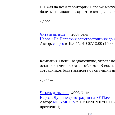
С 1 мая на всей территории Нарва-Йыэсуу
билеты начинали продавать в конце апрел
Далее...
Читать дальше...
| 2687 байт
Нарва
:
На Нарвских электростанциях до к
Автор:
calipso
в 19/04/2019 07:10:00
(
1599 
Компания Enefit Energiatootmine, управля
остановки четырех энергоблоков. В компа
сотрудников будут зависеть от ситуации н
Далее...
Читать дальше...
| 4093 байт
Нарва
:
Лучшие фотографии на SETI.ee
Автор:
MONMOON
в 19/04/2019 07:00:00
прочтений
)