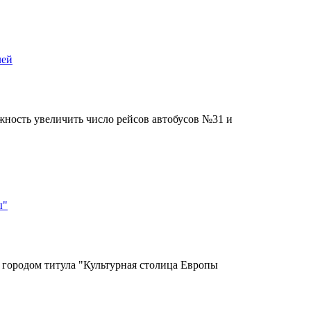
лей
жность увеличить число рейсов автобусов №31 и
ы"
 городом титула "Культурная столица Европы