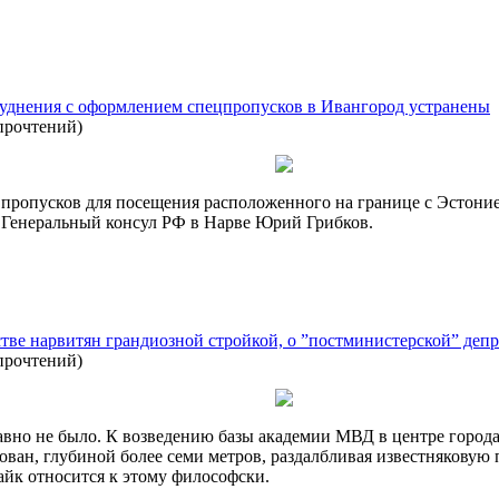
руднения с оформлением спецпропусков в Ивангород устранены
прочтений
)
пропусков для посещения расположенного на границе с Эстони
 Генеральный консул РФ в Нарве Юрий Грибков.
ве нарвитян грандиозной стройкой, о ”постминистерской” депр
прочтений
)
авно не было. К возведению базы академии МВД в центре город
лован, глубиной более семи метров, раздалбливая известняковую
йк относится к этому философски.