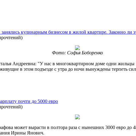
анялись кулинарным бизнесом в жилой квартире. Законно ли э
прочтений
)
Фото: Софья Боборенко
талья Андреевна: "У нас в многоквартирном доме одни жильцы 
живущие в этом подъезде с утра до ночи вынуждены терпеть сил
арплату почти до 5000 евро
прочтений
)
афова может вырасти в полтора раза с нынешних 3000 евро до 48
брания Ирины Янович.