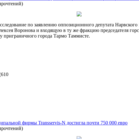
прочтений
)
асследование по заявлению оппозиционного депутата Нарвского
Алексея Воронова и входящую в ту же фракцию председателя гор
у приграничного города Тармо Таммисте.
(
610
пальной фирмы Transservis-N достигла почти 750 000 евро
прочтений
)