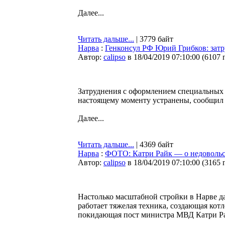
Далее...
Читать дальше...
| 3779 байт
Нарва
:
Генконсул РФ Юрий Грибков: зат
Автор:
calipso
в 18/04/2019 07:10:00
(
6107 
Затруднения с оформлением специальных 
настоящему моменту устранены, сообщил
Далее...
Читать дальше...
| 4369 байт
Нарва
:
ФОТО: Катри Райк — о недовольст
Автор:
calipso
в 18/04/2019 07:10:00
(
3165 
Настолько масштабной стройки в Нарве д
работает тяжелая техника, создающая кот
покидающая пост министра МВД Катри Ра