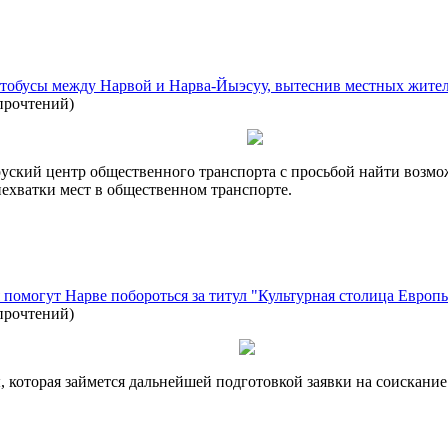
втобусы между Нарвой и Нарва-Йыэсуу, вытеснив местных жите
прочтений
)
руский центр общественного транспорта с просьбой найти возмо
ехватки мест в общественном транспорте.
помогут Нарве побороться за титул "Культурная столица Европ
прочтений
)
 которая займется дальнейшей подготовкой заявки на соискание