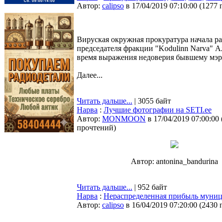
Автор:
calipso
в 17/04/2019 07:10:00
(
1277 
Вируская окружная прокуратура начала р
председателя фракции "Kodulinn Narva" 
время выражения недоверия бывшему мэр
Далее...
Читать дальше...
| 3055 байт
Нарва
:
Лучшие фотографии на SETI.ee
Автор:
MONMOON
в 17/04/2019 07:00:00
прочтений
)
Автор: antonina_bandurina
Читать дальше...
| 952 байт
Нарва
:
Нераспределенная прибыль муници
Автор:
calipso
в 16/04/2019 07:20:00
(
2430 