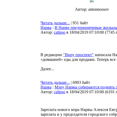
Автор: antonnossov
Читать дальше...
| 951 байт
Нарва
:
В Нарве предприимчивые жильцы з
Автор:
calipso
в 18/04/2019 07:10:00
(
7745 
В редакцию
"Виру проспект"
написала На
«домашней» еды для продажи. Теперь все 
Далее...
Читать дальше...
| 6903 байт
Нарва
:
Мэру Нарвы собираются поднять з
Автор:
calipso
в 18/04/2019 07:10:00
(
6191 
Зарплата нового мэра Нарвы Алексея Евгр
зарплата и у председателя городского со