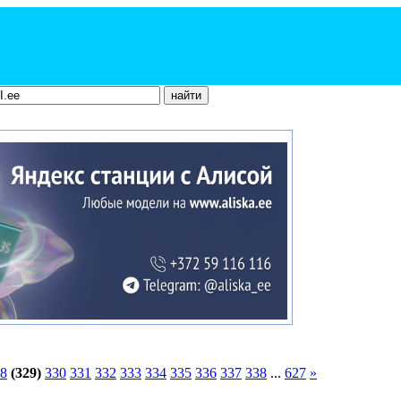
8
(329)
330
331
332
333
334
335
336
337
338
...
627
»