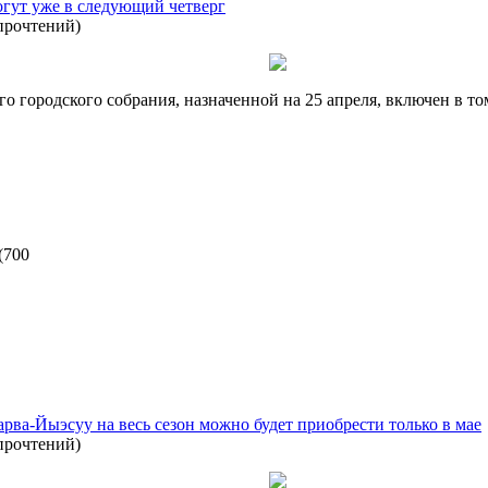
гут уже в следующий четверг
прочтений
)
го городского собрания, назначенной на 25 апреля, включен в т
(
700
рва-Йыэсуу на весь сезон можно будет приобрести только в мае
прочтений
)