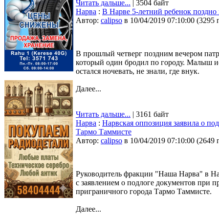
Читать дальше...
| 3504 байт
Нарва
:
В Нарве 5-летний ребенок поздно
Автор:
calipso
в 10/04/2019 07:10:00
(
3295 
В прошлый четверг поздним вечером патр
который один бродил по городу. Малыш ис
остался ночевать, не знали, где внук.
Далее...
Читать дальше...
| 3161 байт
Нарва
:
Нарвская оппозиция заявила о по
Тармо Таммисте
Автор:
calipso
в 10/04/2019 07:10:00
(
2649 
Руководитель фракции "Наша Нарва" в На
с заявлением о подлоге документов при 
приграничного города Тармо Таммисте.
Далее...