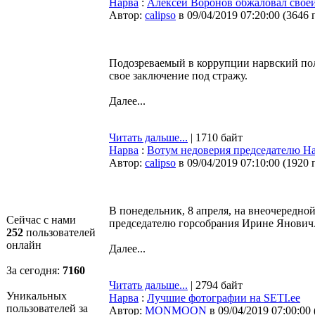
Нарва
:
Алексей Воронов обжаловал своей
Автор:
calipso
в 09/04/2019 07:20:00
(
3646 
Подозреваемый в коррупции нарвский по
свое заключение под стражу.
Далее...
Читать дальше...
| 1710 байт
Нарва
:
Вотум недоверия председателю Н
Автор:
calipso
в 09/04/2019 07:10:00
(
1920 
В понедельник, 8 апреля, на внеочередно
Сейчас с нами
председателю горсобрания Ирине Янович
252
пользователей
онлайн
Далее...
За сегодня:
7160
Читать дальше...
| 2794 байт
Уникальных
Нарва
:
Лучшие фотографии на SETI.ee
пользователей за
Автор:
MONMOON
в 09/04/2019 07:00:00