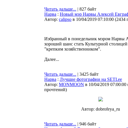
Читать дальше...
| 827 байт
Нарва
:
Новый мэр Нарвы Алексей Евграфо
Автор:
calipso
в 10/04/2019 07:10:00
(
2434 
Избранный в понедельник мэром Нарвы Але
хороший шанс стать Культурной столицей Е
”крепким хозяйственником”.
Далее...
Читать дальше...
| 3425 байт
Нарва
:
Лучшие фотографии на SETI.ee
Автор:
MONMOON
в 10/04/2019 07:00:00
прочтений
)
Автор: dobrofeya_ru
Читать дальше...
| 946 байт