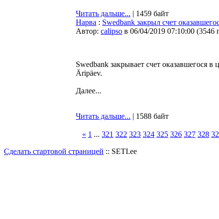
Читать дальше...
| 1459 байт
Нарва
:
Swedbank закрыл счет оказавшегос
Автор:
calipso
в 06/04/2019 07:10:00
(
3546 
Swedbank закрывает счет оказавшегося в 
Äripäev.
Далее...
Читать дальше...
| 1588 байт
«
1
...
321
322
323
324
325
326
327
328
32
Сделать стартовой страницей
:: SETI.ee