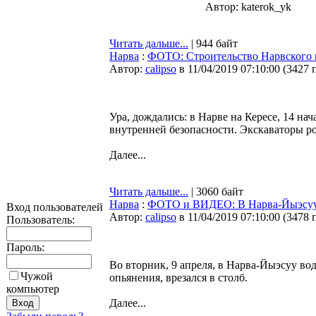
Автор: katerok_yk
Читать дальше...
| 944 байт
Нарва
:
ФОТО: Строительство Нарвского 
Автор:
calipso
в 11/04/2019 07:10:00
(
3427 
Ура, дождались: в Нарве на Кересе, 14 н
внутренней безопасности. Экскаваторы р
Далее...
Читать дальше...
| 3060 байт
Нарва
:
ФОТО и ВИДЕО: В Нарва-Йыэсуу п
Вход пользователей
Автор:
calipso
в 11/04/2019 07:10:00
(
3478 
Пользователь:
Пароль:
Во вторник, 9 апреля, в Нарва-Йыэсуу вод
Чужой
опьянения, врезался в столб.
компьютер
Далее...