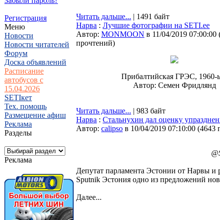
Забыли пароль?
Читать дальше...
| 1491 байт
Регистрация
Нарва
:
Лучшие фотографии на SETI.ee
Меню
Автор:
MONMOON
в 11/04/2019 07:00:00
Новости
прочтений
)
Новости читателей
Форум
Доска объявлений
Расписание
Прибалтийская ГРЭС, 1960-ы
автобусов с
Автор: Семен Фридлянд
15.04.2026
SETIкет
Тех. помощь
Читать дальше...
| 983 байт
Размещение афиш
Нарва
:
Стальнухин дал оценку упраздне
Реклама
Автор:
calipso
в 10/04/2019 07:10:00
(
4643 
Разделы
@S
Реклама
Депутат парламента Эстонии от Нарвы и
Sputnik Эстония одно из предложений но
Далее...