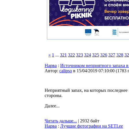
«
1
...
321
322
323
324
325
326
327
328
32
Нарва
:
Источником неприятного запаха в
Автор:
calipso
в 15/04/2019 07:10:00
(
1783 
Неприятный запах, на которых последнее
стороны.
Далее...
Читать дальше...
| 2932 байт
Нарва
:
Лучшие фотографии на SETI.ee