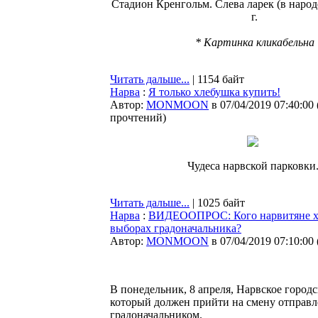
Стадион Кренгольм. Слева ларек (в народ
г.
* Картинка кликабельна
Читать дальше...
| 1154 байт
Нарва
:
Я только хлебушка купить!
Автор:
MONMOON
в 07/04/2019 07:40:00
прочтений
)
Чудеса нарвской парковки
Читать дальше...
| 1025 байт
Нарва
:
ВИДЕООПРОС: Кого нарвитяне хотя
выборах градоначальника?
Автор:
MONMOON
в 07/04/2019 07:10:00
В понедельник, 8 апреля, Нарвское городс
который должен прийти на смену отправл
градоначальником.