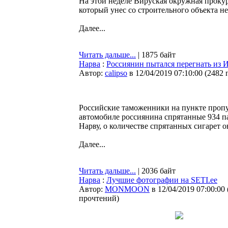
На этой неделе Вируская окружная проку
который унес со строительного объекта н
Далее...
Читать дальше...
| 1875 байт
Нарва
:
Россиянин пытался перегнать из 
Автор:
calipso
в 12/04/2019 07:10:00
(
2482 
Российские таможенники на пункте пропу
автомобиле россиянина спрятанные 934 п
Нарву, о количестве спрятанных сигарет он
Далее...
Читать дальше...
| 2036 байт
Нарва
:
Лучшие фотографии на SETI.ee
Автор:
MONMOON
в 12/04/2019 07:00:00
прочтений
)