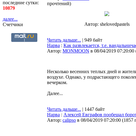
последние сутки:
прочтений
)
10879
далее...
Автор: shelovedpastels
Счетчики
Читать дальше...
| 949 байт
Нарва
:
Как развлекается, т.е. вандальнич
Автор:
MONMOON
в 08/04/2019 07:20:00
Несколько весенних теплых дней и жител
воздухе. Однако, у подрастающего поколен
вечерком.
Далее...
Читать дальше...
| 1447 байт
Нарва
:
Алексей Евграфов пообещал борот
Автор:
calipso
в 08/04/2019 07:20:00
(
1857 