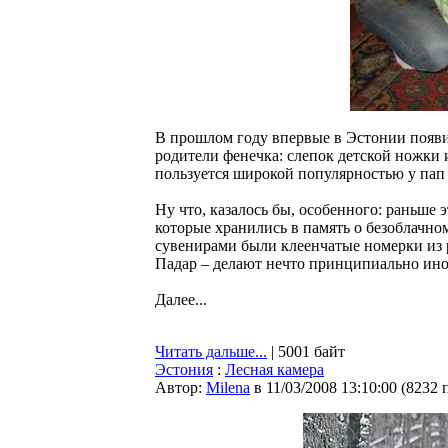
В прошлом году впервые в Эстонии появи
родители фенечка: слепок детской ножки 
пользуется широкой популярностью у пап 
Ну что, казалось бы, особенного: раньше 
которые хранились в память о безоблачно
сувенирами были клеенчатые номерки из р
Падар – делают нечто принципиально ино
Далее...
Читать дальше...
| 5001 байт
Эстония
:
Лесная камера
Автор:
Milena
в 11/03/2008 13:10:00
(
8232 