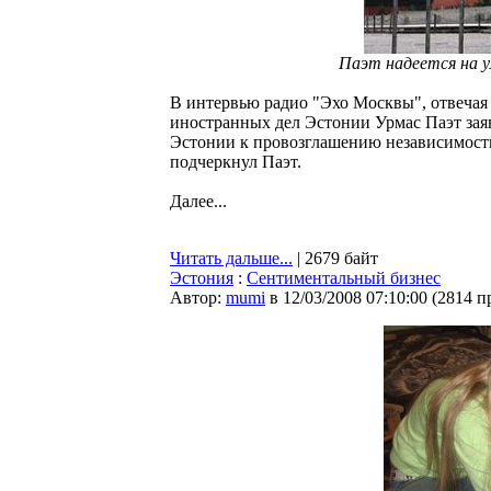
Паэт надеется на у
В интервью радио "Эхо Москвы", отвечая
иностранных дел Эстонии Урмас Паэт заяв
Эстонии к провозглашению независимости 
подчеркнул Паэт.
Далее...
Читать дальше...
| 2679 байт
Эстония
:
Сентиментальный бизнес
Автор:
mumi
в 12/03/2008 07:10:00
(
2814 п