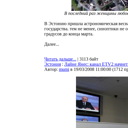
В последний раз женщины любов
В Эстонию пришла астрономическая весна,
государства. тем не менее, синоптики не 
градусов до конца марта.
Далее...
Читать дальше...
| 3113 байт
Эстония
:
Лайне Янес: канал ETV2 начнет
Автор:
mumi
в 19/03/2008 11:00:00
(
1712 п