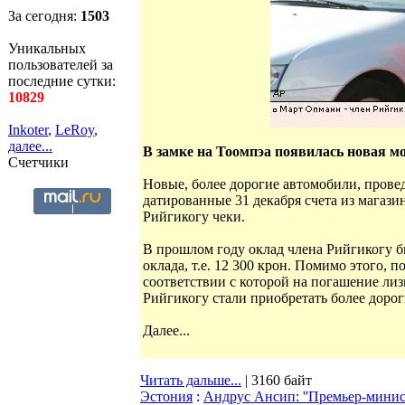
За сегодня:
1503
Уникальных
пользователей за
последние сутки:
10829
Inkoter
,
LeRoy
,
далее...
В замке на Тоомпэа появилась новая мо
Счетчики
Новые, более дорогие автомобили, пров
датированные 31 декабря счета из магаз
Рийгикогу чеки.
В прошлом году оклад члена Рийгикогу б
оклада, т.е. 12 300 крон. Помимо этого, 
соответствии с которой на погашение ли
Рийгикогу стали приобретать более доро
Далее...
Читать дальше...
| 3160 байт
Эстония
:
Андрус Ансип: ''Премьер-минист