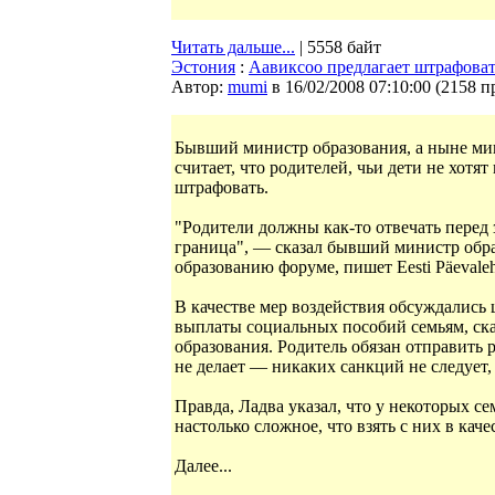
Читать дальше...
| 5558 байт
Эстония
:
Аавиксоо предлагает штрафоват
Автор:
mumi
в 16/02/2008 07:10:00
(
2158 п
Бывший министр образования, а ныне ми
считает, что родителей, чьи дети не хотят
штрафовать.
"Родители должны как-то отвечать перед 
граница", — сказал бывший министр обр
образованию форуме, пишет Eesti Päevaleh
В качестве мер воздействия обсуждались
выплаты социальных пособий семьям, ска
образования. Родитель обязан отправить р
не делает — никаких санкций не следует
Правда, Ладва указал, что у некоторых с
настолько сложное, что взять с них в каче
Далее...