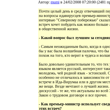
Автор:
mumi
в 24/02/2008 07:20:00
(
2481 п
Почти целый день в среду отвечавший п
на вопросы идавирусцев премьер-минист
интервью "Северному побережью" сказал
встреч хочет побудить как можно больше
в общественной жизни.
- Какой вопрос был лучшим за сегодня
- Самым неожиданным было, когда в одно
бы у вас была волшебная палочка, что бы
похож на того, кто верит в чудеса и волш
Было довольно удивительным то, что тех
языком является русский, интересуют так
молодежь, чей родной язык - эстонский.
особенно не отличалось в зависимости от 
встрече в Ида-Вирумаа или в другом мес
же вещи. Везде мечтают о лучшей жизни.
дискуссий - те же, что актуальны во все
Закон о трудовом договоре и все прочее.
- Как премьер-министр использует свед
этих встреч?