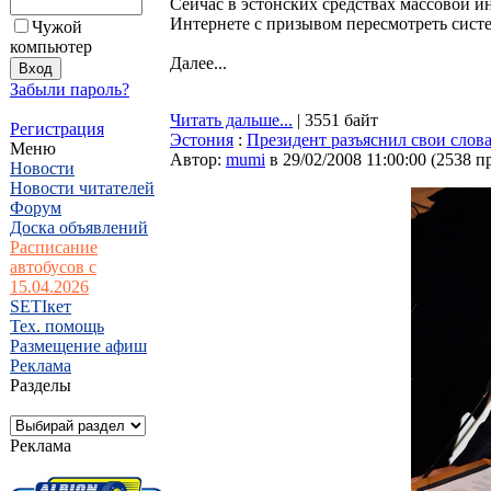
Сейчас в эстонских средствах массовой и
Интернете с призывом пересмотреть систе
Чужой
компьютер
Далее...
Забыли пароль?
Читать дальше...
| 3551 байт
Регистрация
Эстония
:
Президент разъяснил свои слов
Меню
Автор:
mumi
в 29/02/2008 11:00:00
(
2538 п
Новости
Новости читателей
Форум
Доска объявлений
Расписание
автобусов с
15.04.2026
SETIкет
Тех. помощь
Размещение афиш
Реклама
Разделы
Реклама