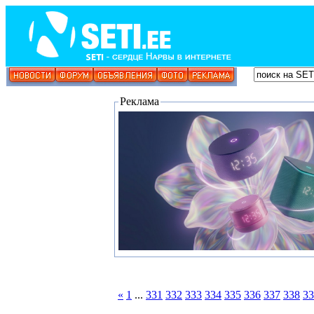
Реклама
«
1
...
331
332
333
334
335
336
337
338
33