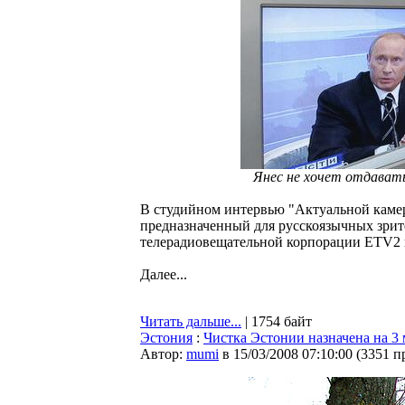
Янес не хочет отдавать
В студийном интервью "Актуальной камер
предназначенный для русскоязычных зри
телерадиовещательной корпорации ETV2 н
Далее...
Читать дальше...
| 1754 байт
Эстония
:
Чистка Эстонии назначена на 3 
Автор:
mumi
в 15/03/2008 07:10:00
(
3351 п