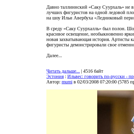
Давно таллиннский «Саку Суурхаль» не ви
лучших фигуристов на одной ледовой площ
на шоу Ильи Авербуха «Ледниковый пери
В среду «Саку Суурхалль» был полон. Шоу
красивое освещение, необыкновенно ярки
новая захватывающая история. Артисты кат
фигуристы демонстрировали свое отменное
Далее...
Читать дальше...
| 4516 байт
Эстония
:
Ильвес: говорить по-русски - п
Автор:
mumi
в 02/03/2008 07:20:00
(
5785 п