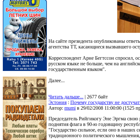
На сайте президента опубликованы ответ
агентства ТТ, касающиеся вызвавшего ос
Корреспондент Арне Бегтссон спросил, ос
русском языке не больше, чем на английск
государственным языком".
Далее...
Читать дальше...
| 2677 байт
Эстония
:
Почему государству не достучат
Автор:
mumi
в 29/02/2008 11:00:00
(
1525 п
Председатель Рийгикогу Эне Эргма свою 
поднятия флага в 90-ю годовщину респуб
"Государство сильное, если оно в наших с
традиционного политического мышления, 