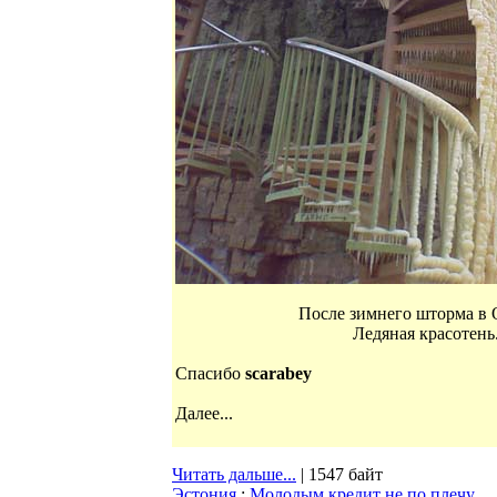
После зимнего шторма в 
Ледяная красотень
Спасибо
scarabey
Далее...
Читать дальше...
| 1547 байт
Эстония
:
Молодым кредит не по плечу