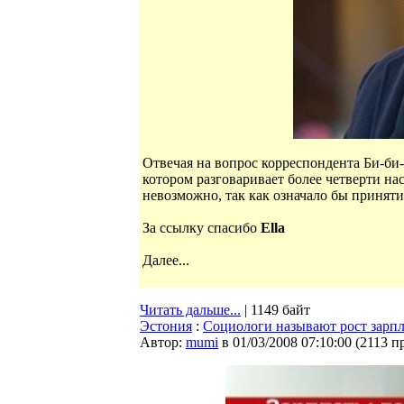
Отвечая на вопрос корреспондента Би-би-
котором разговаривает более четверти на
невозможно, так как означало бы приняти
За ссылку спасибо
Ella
Далее...
Читать дальше...
| 1149 байт
Эстония
:
Социологи называют рост зарп
Автор:
mumi
в 01/03/2008 07:10:00
(
2113 п