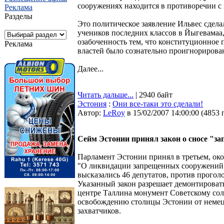
сооружениях находится в противоречии с 
Реклама
Разделы
Это политическое заявление Ильвес сдела
учеников последних классов в Йыгевамаа,
озабоченность тем, что конституционное
Реклама
властей было сознательно проигнорирова
Далее...
Читать дальше...
| 2940 байт
Эстония
:
Они все-таки это сделали!
Автор:
LeRoy
в 15/02/2007 14:00:00
(
4853 
Сейм Эстонии принял закон о сносе "
Парламент Эстонии принял в третьем, ок
"О ликвидации запрещенных сооружений".
высказались 46 депутатов, против прогол
Указанный закон разрешает демонтировать
центре Таллина монумент Советскому со
освобождению столицы Эстонии от неме
захватчиков.