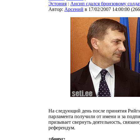
Эстония
:
Ансип сдался бронзовому солда
Автор:
Арсений
в 17/02/2007 14:00:00
(
266
На следующий день после принятия Рийги
парламента получили от имени и за подп
призывает свернуть деятельность, связан
референдум.
+бонус: