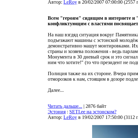
Автор:
LeRoy
в 20/02/2007 07:00:00
(
2557 
Всем "героям" сидящим в интернете и 
конфликтующим с властями посвящает
На наш взгдяд ситуация вокруг Памятник
подъезжают машины с эстонской молодёж
демонстративно машут монтировками. Их 
страны и хозяева положения - ведь парлам
Монумента в 30 дневый срок и это сигнал 
ним что хотите!" (то что президент не под
Полиция также на их стороне. Вчера приме
отморозков к нам, стоящим в дозоре подл
Далее...
Читать дальше...
| 2876 байт
Эстония
:
SETI.ee на эстонском?
Автор:
LeRoy
в 19/02/2007 17:50:00
(
3112 