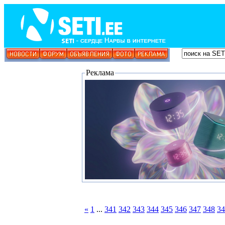
Реклама
«
1
...
341
342
343
344
345
346
347
348
34