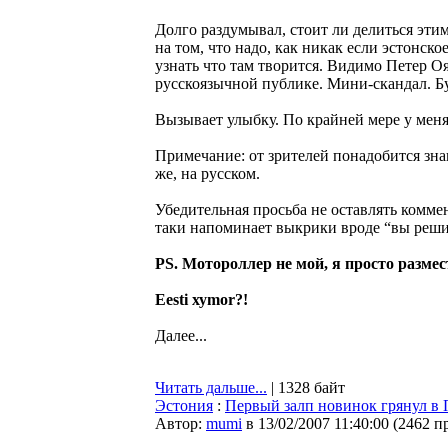
Долго раздумывал, стоит ли делиться эти
на том, что надо, как никак если эстонск
узнать что там творится. Видимо Петер О
русскоязычной публике. Мини-скандал. Бу
Вызывает улыбку. По крайней мере у меня
Примечание: от зрителей понадобится знан
же, на русском.
Убедительная просьба не оставлять комме
таки напоминает выкрики вроде “вы реш
PS. Мотороллер не мой, я просто размес
Eesti хуmor?!
Далее...
Читать дальше...
| 1328 байт
Эстония
:
Первый залп новинок грянул в
Автор:
mumi
в 13/02/2007 11:40:00
(
2462 п