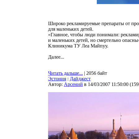
Широко рекламируемые препараты от прос
для маленьких детей.
«Главное, чтобы люди понимали: реклами
и маленьких детей, но смертельно опасн
Клиникума ТУ Леа Майпуу.
Далее...
Читать дальше...
| 2056 байт
Эстония
:
Дайджест
Автор:
Арсений
в 14/03/2007 11:50:00
(
159