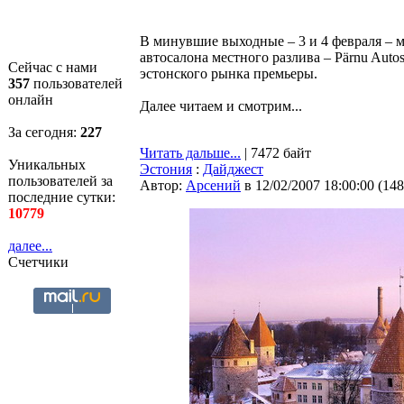
В минувшие выходные – 3 и 4 февраля – 
автосалона местного разлива – Pärnu Autos
Сейчас с нами
эстонского рынка премьеры.
357
пользователей
онлайн
Далее читаем и смотрим...
За сегодня:
227
Читать дальше...
| 7472 байт
Уникальных
Эстония
:
Дайджест
пользователей за
Автор:
Арсений
в 12/02/2007 18:00:00
(
148
последние сутки:
10779
далее...
Счетчики