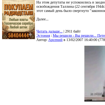
На этом депутаты не успокоились и заод
освобождения Таллина (22 сентября 1944г
этот самый день было свергнуто "законно
Далее...
Читать дальше...
| 2911 байт
Эстония
:
Мы решили - Вы решили... Пете
Автор:
Арсений
в 13/02/2007 16:40:00
(
778