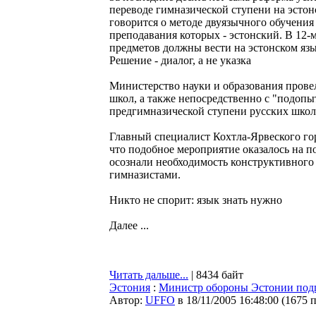
переводе гимназической ступени на эстон
говорится о методе двуязычного обучения
преподавания которых - эстонский. В 12-м
предметов должны вести на эстонском язы
Решение - диалог, а не указка
Министерство науки и образования провел
школ, а также непосредственно с "подоп
предгимназической ступени русских школ
Главный специалист Кохтла-Ярвеского го
что подобное мероприятие оказалось на по
осознали необходимость конструктивного д
гимназистами.
Никто не спорит: язык знать нужно
Далее ...
Читать дальше...
| 8434 байт
Эстония
:
Министр обороны Эстонии подп
Автор:
UFFO
в 18/11/2005 16:48:00
(
1675 