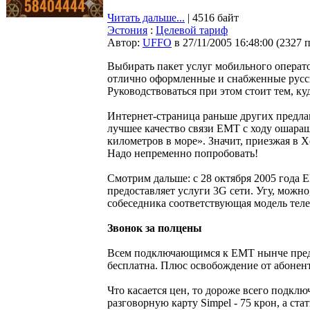
Читать дальше...
| 4516 байт
Эстония
:
Целевой тариф
Автор:
UFFO
в 27/11/2005 16:48:00
(
2327 
Выбирать пакет услуг мобильного операто
отлично оформленные и снабженные русс
Руководствоваться при этом стоит тем, куд
Интернет-страница раньше других предл
лучшее качество связи EMT с ходу ошараш
километров в море». Значит, приезжая в 
Надо непременно попробовать!
Смотрим дальше: с 28 октября 2005 года
предоставляет услуги 3G сети. Угу, можно,
собеседника соответствующая модель теле
Звонок за полцены
Всем подключающимся к EMT нынче предла
бесплатна. Плюс освобождение от абонент
Что касается цен, то дороже всего подключ
разговорную карту Simpel - 75 крон, а ста