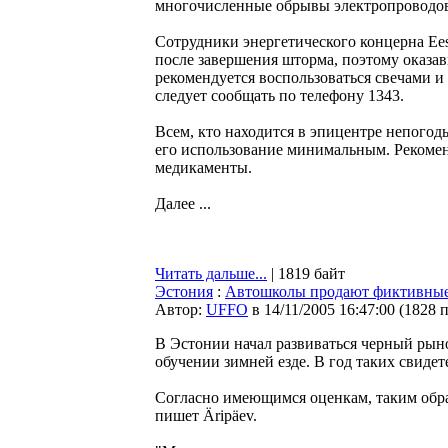
многочисленные обрывы электропроводов 
Сотрудники энергетического концерна Ees
после завершения шторма, поэтому оказавш
рекомендуется воспользоваться свечами и
следует сообщать по телефону 1343.
Всем, кто находится в эпицентре непогод
его использование минимальным. Рекомен
медикаменты.
Далее ...
Читать дальше...
| 1819 байт
Эстония
:
Автошколы продают фиктивные
Автор:
UFFO
в 14/11/2005 16:47:00
(
1828 
В Эстонии начал развиваться черный рын
обучении зимней езде. В год таких свидет
Согласно имеющимся оценкам, таким обра
пишет Äripäev.