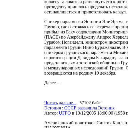
коллегу за локоть и развернуть его к рот
президенту пришлось проделать несколько
останавливаться и приветствовать караул.
Спикер парламента Эстонии Эне Эргма, т
Грузию, где состоялась ее встреча с пр
прибыл из Баку содокладчик Мониторинг
(ПАСЕ) по Азербайджану Андрес Херкель
Зурабом Ногаидели, министром иностранн
парламента Грузии Нино Бурджанадзе. В х
спикером грузинского парламента Михаил
евроинтеграции Давидом Бакарадзе, глав
представителями эстонской общины в Гру
и международных исследований Грузии. 
возвращаются на родину 10 декабря.
Далее ...
Читать дальше...
| 57102 байт
Эстония
:
СССР развалила Эстония
Автор:
UFFO
в 10/12/2005 18:00:00
(
1958 
Американский политолог Синтия Каплан з
ШАРУБИНА