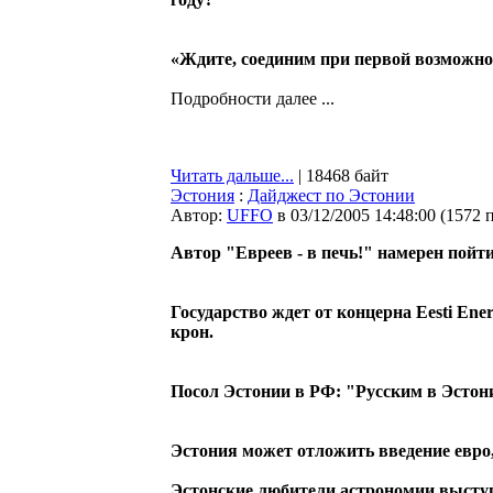
«Ждите, соединим при первой возможно
Подробности далее ...
Читать дальше...
| 18468 байт
Эстония
:
Дайджест по Эстонии
Автор:
UFFO
в 03/12/2005 14:48:00
(
1572 
Автор "Евреев - в печь!" намерен пойти
Государство ждет от концерна Eesti Ene
крон.
Посол Эстонии в РФ: "Русским в Эстон
Эстония может отложить введение евро,
Эстонские любители астрономии выступ