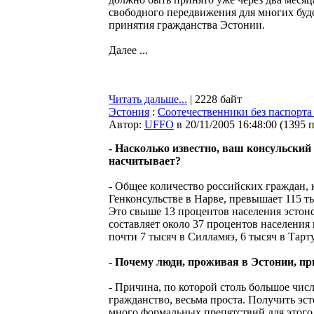
свободного передвижения для многих буде
принятия гражданства Эстонии.
Далее ...
Читать дальше...
| 2228 байт
Эстония
:
Соотечественники без паспорта 
Автор:
UFFO
в 20/11/2005 16:48:00
(
1395 
- Насколько известно, ваш консульский
насчитывает?
- Общее количество российских граждан, 
Генконсульстве в Нарве, превышает 115 ты
Это свыше 13 процентов населения эстонс
составляет около 37 процентов населения
почти 7 тысяч в Силламяэ, 6 тысяч в Тарту
- Почему люди, проживая в Эстонии, п
- Причина, по которой столь большое чис
гражданство, весьма проста. Получить эс
много формальных препятствий для этого 