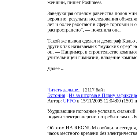
женщин, пишет Postimees.
Заведующая отделом равенства полов мин
вероятно, результат исследования объясн
лет и более работают в сфере торговли и
распространено", — пояснила она.
Такой же вывод сделал и демограф Кальо
других так называемых "мужских сфер" н
он. — Например, в строительстве компью
учительницей гимназии, владение компью
Далее ...
Читать дальше...
| 2117 байт
Эстония
:
Из-за шторма в Пярну зафиксир
Автор:
UFFO
в 15/11/2005 12:04:00
(
1591 
Ухудшающие погодные условия, сильный 
подачи электроэнергии потребителям в Ля
Об этом ИА REGNUM сообщили сегодня, 14
часов местного времени без электричеств