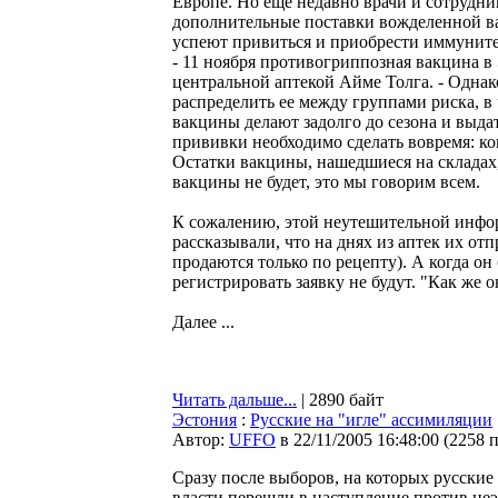
Европе. Но еще недавно врачи и сотрудни
дополнительные поставки вожделенной ва
успеют привиться и приобрести иммуните
- 11 ноября противогриппозная вакцина в
центральной аптекой Айме Толга. - Однак
распределить ее между группами риска, 
вакцины делают задолго до сезона и выда
прививки необходимо сделать вовремя: ко
Остатки вакцины, нашедшиеся на складах,
вакцины не будет, это мы говорим всем.
К сожалению, этой неутешительной инфор
рассказывали, что на днях из аптек их от
продаются только по рецепту). А когда он
регистрировать заявку не будут. "Как же 
Далее ...
Читать дальше...
| 2890 байт
Эстония
:
Русские на "игле" ассимиляции
Автор:
UFFO
в 22/11/2005 16:48:00
(
2258 
Сразу после выборов, на которых русски
власти перешли в наступление против неэ