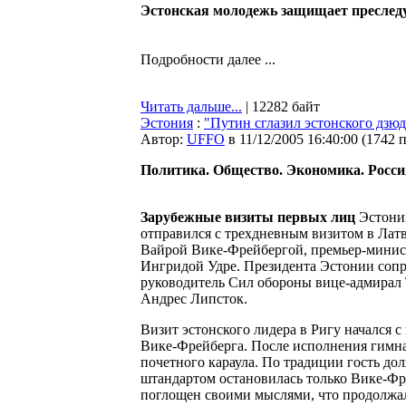
Эстонская молодежь защищает преследу
Подробности далее ...
Читать дальше...
| 12282 байт
Эстония
:
"Путин сглазил эстонского дзюд
Автор:
UFFO
в 11/12/2005 16:40:00
(
1742 
Политика. Общество. Экономика. Россия
Зарубежные визиты первых лиц
Эстонии
отправился с трехдневным визитом в Латв
Вайрой Вике-Фрейбергой, премьер-минис
Ингридой Удре. Президента Эстонии соп
руководитель Сил обороны вице-адмирал 
Андрес Липсток.
Визит эстонского лидера в Ригу начался с
Вике-Фрейберга. После исполнения гимна
почетного караула. По традиции гость д
штандартом остановилась только Вике-Фре
поглощен своими мыслями, что продолжал 