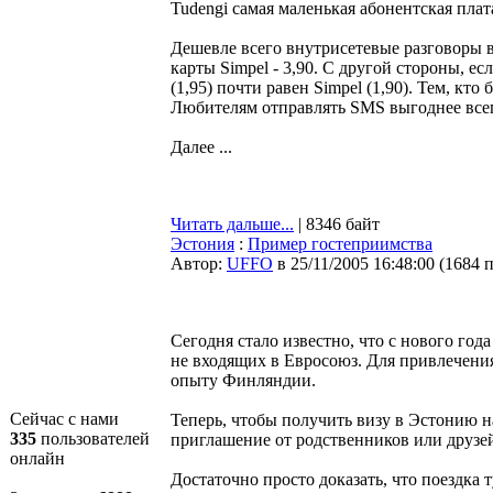
Tudengi самая маленькая абонентская плата
Дешевле всего внутрисетевые разговоры в р
карты Simpel - 3,90. С другой стороны, ес
(1,95) почти равен Simpel (1,90). Тем, кто
Любителям отправлять SMS выгоднее всего
Далее ...
Читать дальше...
| 8346 байт
Эстония
:
Пример гостеприимства
Автор:
UFFO
в 25/11/2005 16:48:00
(
1684 
Сегодня стало известно, что с нового год
не входящих в Евросоюз. Для привлечения
опыту Финляндии.
Сейчас с нами
Теперь, чтобы получить визу в Эстонию на
335
пользователей
приглашение от родственников или друзе
онлайн
Достаточно просто доказать, что поездка 