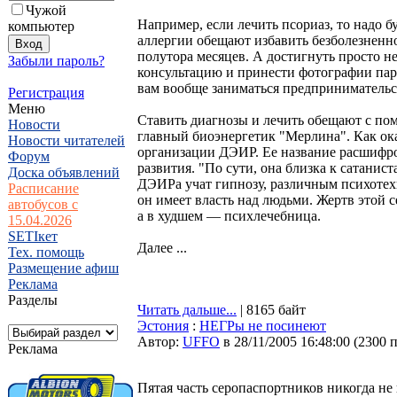
Чужой
Например, если лечить псориаз, то надо 
компьютер
аллергии обещают избавить безболезненно,
полутора месяцев. А достигнуть просто н
Забыли пароль?
консультацию и принести фотографии парт
вам вообще заниматься предпринимательс
Регистрация
Меню
Ставить диагнозы и лечить обещают с пом
Новости
главный биоэнергетик "Мерлина". Как ока
Новости читателей
организации ДЭИР. Ее название расшифр
Форум
развития. "По сути, она близка к сатани
Доска объявлений
ДЭИРа учат гипнозу, различным психотехн
Расписание
он имеет власть над людьми. Жертв этой
автобусов с
а в худшем — психлечебница.
15.04.2026
SETIкет
Далее ...
Тех. помощь
Размещение афиш
Реклама
Разделы
Читать дальше...
| 8165 байт
Эстония
:
НЕГРы не посинеют
Автор:
UFFO
в 28/11/2005 16:48:00
(
2300 
Реклама
Пятая часть серопаспортников никогда не