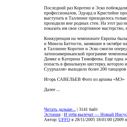
Последний раз Коротин и Эско побеждали 
профессионалов, Эдуард и Кристийне про
выступать в Таллинне приходилось только
проходили вне родных стен. На этот раз
показать им свое спортивное мастерство, 
Конкуренция на чемпионате Европы была
и Микела Баттисти, занявшие в октябре н
в Таллинне Коротин и Эско смогли оперед
латиноамериканской программе чемпионат
Димке и Катерина Тимофеева. Еще одна э
попасть в финальную шестерку, которую и
Суурхалля» выходило более 200 танцоров 
Игорь САВЕЛЬЕВ Фото из архива «МЭ»
Далее ...
Читать дальше...
| 3141 байт
Эстония
:
И тебя вылечат — Новый Иисус 
Автор:
UFFO
в 28/11/2005 18:01:00
(
2009 