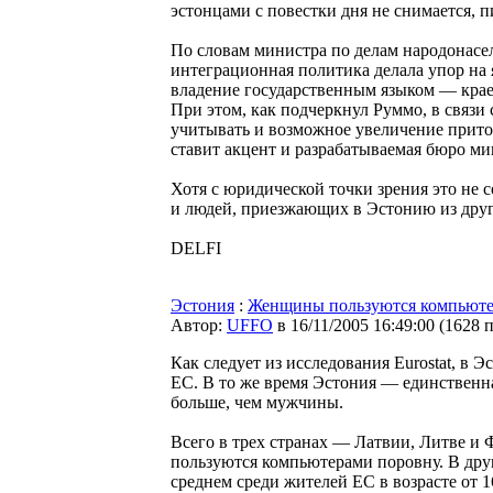
эстонцами с повестки дня не снимается, п
По словам министра по делам народонасел
интеграционная политика делала упор на
владение государственным языком — кра
При этом, как подчеркнул Руммо, в связ
учитывать и возможное увеличение приток
ставит акцент и разрабатываемая бюро ми
Хотя с юридической точки зрения это не 
и людей, приезжающих в Эстонию из друг
DELFI
Эстония
:
Женщины пользуются компьюте
Автор:
UFFO
в 16/11/2005 16:49:00
(
1628 
Как следует из исследования Eurostat, в
ЕС. В то же время Эстония — единственн
больше, чем мужчины.
Всего в трех странах — Латвии, Литве 
пользуются компьютерами поровну. В др
среднем среди жителей ЕС в возрасте от 