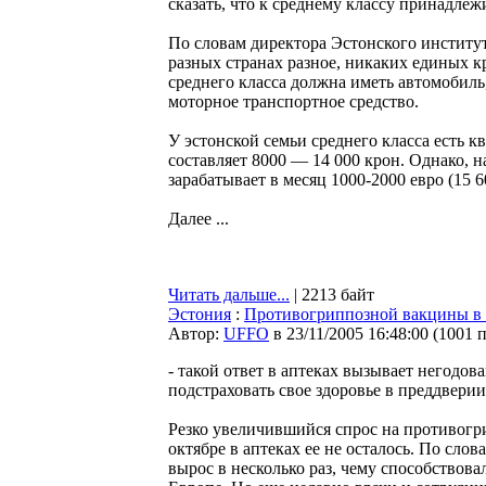
сказать, что к среднему классу принадле
По словам директора Эстонского институт
разных странах разное, никаких единых к
среднего класса должна иметь автомобиль,
моторное транспортное средство.
У эстонской семьи среднего класса есть к
составляет 8000 — 14 000 крон. Однако, 
зарабатывает в месяц 1000-2000 евро (15 6
Далее ...
Читать дальше...
| 2213 байт
Эстония
:
Противогриппозной вакцины в э
Автор:
UFFO
в 23/11/2005 16:48:00
(
1001 
- такой ответ в аптеках вызывает негодо
подстраховать свое здоровье в преддвер
Резко увеличившийся спрос на противогри
октябре в аптеках ее не осталось. По сл
вырос в несколько раз, чему способствов