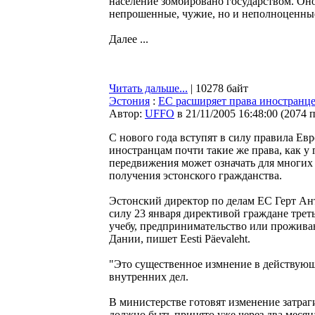
население зомбировано государством. Оно 
непрошенные, чужие, но и неполноценны
Далее ...
Читать дальше...
| 10278 байт
Эстония
:
ЕС расширяет права иностранц
Автор:
UFFO
в 21/11/2005 16:48:00
(
2074 
С нового года вступят в силу правила Е
иностранцам почти такие же права, как у
передвижения может означать для многих
получения эстонского гражданства.
Эстонский директор по делам ЕС Герт Ант
силу 23 января директивой граждане трет
учебу, предпринимательство или прожива
Дании, пишет Eesti Päevaleht.
"Это существенное измнение в действующ
внутренних дел.
В министерстве готовят изменение затраг
должно быть принято уже через два меся