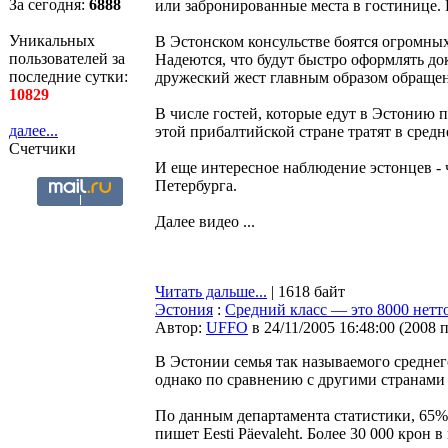
За сегодня:
6888
или забронированные места в гостинице. 
Уникальных
В Эстонском консульстве боятся огромных
пользователей за
Надеются, что будут быстро оформлять до
последние сутки:
дружеский жест главным образом обращен
10829
В числе гостей, которые едут в Эстонию п
далее...
этой прибалтийской стране тратят в средне
Счетчики
И еще интересное наблюдение эстонцев - 
Петербурга.
Далее видео ...
Читать дальше...
| 1618 байт
Эстония
:
Средний класс — это 8000 нетт
Автор:
UFFO
в 24/11/2005 16:48:00
(
2008 
В Эстонии семья так называемого среднег
однако по сравнению с другими странами 
По данным департамента статистики, 65%
пишет Eesti Päevaleht. Более 30 000 крон 