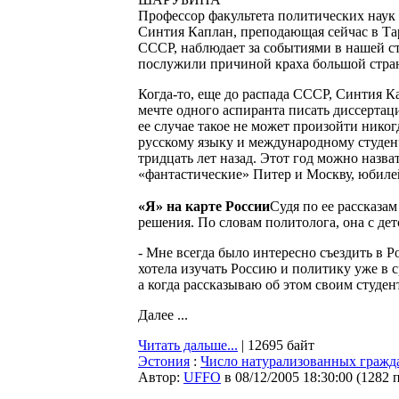
Профессор факультета политических наук
Синтия Каплан, преподающая сейчас в Та
СССР, наблюдает за событиями в нашей ст
послужили причиной краха большой стра
Когда-то, еще до распада СССР, Синтия К
мечте одного аспиранта писать диссертаци
ее случае такое не может произойти никог
русскому языку и международному студен
тридцать лет назад. Этот год можно назв
«фантастические» Питер и Москву, юбилей
«Я» на карте России
Судя по ее рассказа
решения. По словам политолога, она с детс
- Мне всегда было интересно съездить в 
хотела изучать Россию и политику уже в ср
а когда рассказываю об этом своим студен
Далее ...
Читать дальше...
| 12695 байт
Эстония
:
Число натурализованных гражда
Автор:
UFFO
в 08/12/2005 18:30:00
(
1282 