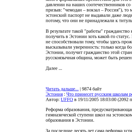
давлении на наших соотечественников со
призыв: "чемодан – вокзал – Россия"), то
эстонский паспорт не выдавали даже людя
потому, что они не принадлежали к титул
В результате такой "работы" гражданство
получить в Эстонии хоть какой-то статус.
не способствовали тому, чтобы здесь прож
высказывали уверенность: только когда 
Эстонии, получит гражданство этой стран
русскоязычная община, может быть решен
Далее ...
Читать дальше...
| 9874 байт
Эстония
:
Что принесет русским школам р
Автор:
UFFO
в 19/11/2005 18:03:00
(
2092 
Реформа образования, предусматривающая 
гимназической ступени школ на эстонско
образования в Эстонии.
За последние десять лет сама реформа усп