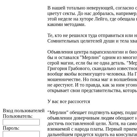
В нашей тотально неверующей, согласно о
цветут секты. До нас добралась, например
этой неделе на хуторе Лейго, где обещала
какими методами.
Те, кто не решился туда отправиться или н
Сомнительных целителей души и тела хват
Объявления центра парапсихологии и биоэ
бы и оставался "Мерлин" одним из многих 
серой магии, если бы не одна деталь. "М
Григория Грабового, скандально известно
вообще якобы всемогущего человека. На Г
мошенничестве. Но пока маг и волшебник 
не арестуют. И то правда, как за ним уго
открывает свои представительства, которы
У вас все рассосется
Вход пользователей
"Мерлин" обещает подтянуть карму, подшт
Пользователь:
объявлении доверчивым людям обещают из
достичь поставленной цели. Хотя, на само
Пароль:
взимаемой с народа платы. Первый прием
дальнейшем придется ходить на консультац