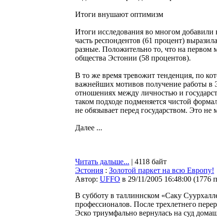
Итоги внушают оптимизм
Итоги исследования во многом добавили 
часть респондентов (61 процент) вырази
разные. Положительно то, что на первом
общества Эстонии (58 процентов).
В то же время тревожит тенденция, по ко
важнейших мотивов получение работы в Э
отношениях между личностью и государст
таком подходе подменяется чистой форма
не обязывает перед государством. Это не
Далее ...
Читать дальше...
| 4118 байт
Эстония
:
Золотой паркет на всю Европу!
Автор:
UFFO
в 29/11/2005 16:48:00
(
1776 
В субботу в таллиннском «Саку Суурхалл
профессионалов. После трехлетнего пере
Эско триумфально вернулась на суд дома