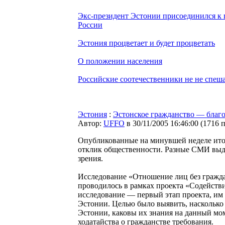
Экс-президент Эстонии присоединился к п
России
Эстония процветает и будет процветать
О положении населения
Российские соотечественники не не спеша
Эстония
:
Эстонское гражданство — благо
Автор:
UFFO
в 30/11/2005 16:46:00
(
1716 
Опубликованные на минувшей неделе ито
отклик общественности. Разные СМИ выде
зрения.
Исследование «Отношение лиц без гражда
проводилось в рамках проекта «Содейств
исследование — первый этап проекта, им
Эстонии. Целью было выявить, насколько 
Эстонии, каковы их знания на данный мо
ходатайства о гражданстве требования.