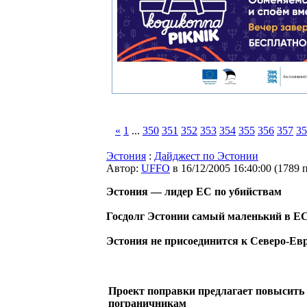
«
1
...
350
351
352
353
354
355
356
357
35
Эстония
:
Дайджест по Эстонии
Автор:
UFFO
в 16/12/2005 16:40:00
(
1789 
Эстония — лидер ЕС по убийствам
Госдолг Эстонии самый маленький в Е
Эстония не присоединится к Северо-Ев
Проект поправки предлагает повысить 
пограничникам