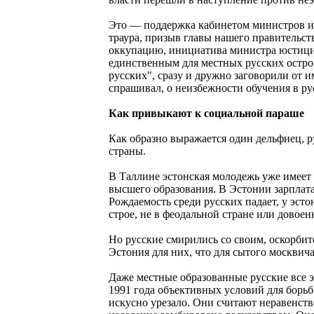
Это — поддержка кабинетом министров ин
траура, призыв главы нашего правительст
оккупацию, инициатива министра юстиции
единственным для местных русских остров
русских", сразу и дружно заговорили от и
спрашивал, о неизбежности обучения в р
Как привыкают к социальной параше
Как образно выражается один дельфиец, р
страны.
В Таллине эстонская молодежь уже имеет
высшего образования. В Эстонии зарплата 
Рождаемость среди русских падает, у эст
строе, не в феодальной стране или довоен
Но русские смирились со своим, оскорбит
Эстония для них, что для сытого москви
Даже местные образованные русские все э
1991 года объективных условий для борьбы
искусно урезало. Они считают неравенств