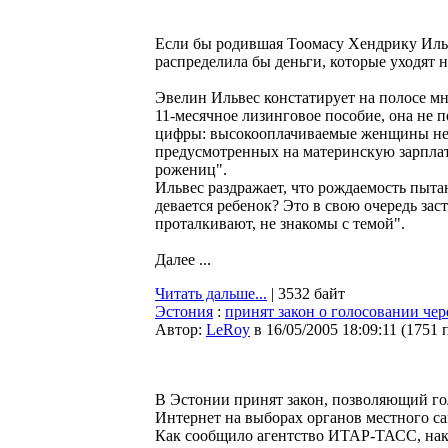
Если бы родившая Тоомасу Хендрику Иль
распределила бы деньги, которые уходят н
Эвелин Ильвес констатирует на полосе мнен
11-месячное лизинговое пособие, она не
цифры: высокооплачиваемые женщины не 
предусмотренных на материнскую зарпла
рожениц".
Ильвес раздражает, что рождаемость пытаю
девается ребенок? Это в свою очередь заст
проталкивают, не знакомы с темой".
Далее ...
Читать дальше...
| 3532 байт
Эстония
:
принят закон о голосовании чер
Автор:
LeRoy
в 16/05/2005 18:09:11
(
1751 
В Эстонии принят закон, позволяющий го
Интернет на выборах органов местного с
Как сообщило агентство ИТАР-ТАСС, нак