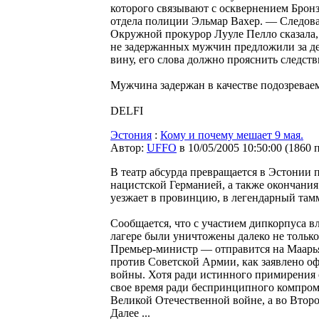
которого связывают с осквернением Брон
отдела полиции Эльмар Вахер. — Следова
Окружной прокурор Лууле Пелло сказала,
не задержанных мужчин предложили за де
вину, его слова должно прояснить следст
Мужчина задержан в качестве подозреваем
DELFI
Эстония
:
Кому и почему мешает 9 мая.
Автор:
UFFO
в 10/05/2005 10:50:00
(
1860 
В театр абсурда превращается в Эстонии 
нацистской Германией, а также окончани
уезжает в провинцию, в легендарный там
Сообщается, что с участием дипкорпуса вл
лагере были уничтожены далеко не тольк
Премьер-министр — отправится на Маарь
против Советской Армии, как заявлено 
войны. Хотя ради истинного примирения 
свое время ради беспринципного компром
Великой Отечественной войне, а во Втор
Далее ...