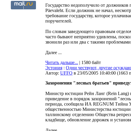
Государство недополучило от должников 
Päevaleht. Если должник не начал, несмот
требование государству, которое уплачива
поручителей.
По словам заведующего правовым отделом
часто бывают неприятно удивлены, поскол
звонили раз или два с такими проблемами, 
Далее ...
Читать дальше...
| 1580 байт
Эстония
:
Одни чествуют, другие осуждают
Автор:
UFFO
в 23/05/2005 10:40:00
(
1663 
Захоронения "лесных братьев" приведу
Министр юстиции Рейн Ланг (Rein Lang) 
приведение в порядок захоронений "лесн
периода, сообщила ИА REGNUM Тийна Урм 
общественностью Министерства юстиции Э
таллинскому отделению Общества репресс
кладбище, обновление дорожек и установ
Далее ...