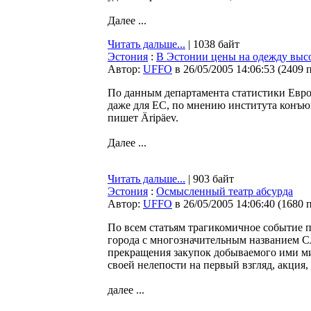
Далее ...
Читать дальше...
| 1038 байт
Эстония
:
В Эстонии цены на одежду выс
Автор:
UFFO
в 26/05/2005 14:06:53
(
2409 
По данным департамента статистики Евро
даже для ЕС, по мнению института конъю
пишет Äripäev.
Далее ...
Читать дальше...
| 903 байт
Эстония
:
Осмысленный театр абсурда
Автор:
UFFO
в 26/05/2005 14:06:40
(
1680 
По всем статьям трагикомичное событие 
города с многозначительным названием С
прекращения закупок добываемого ими м
своей нелепости на первый взгляд, акция
далее ...