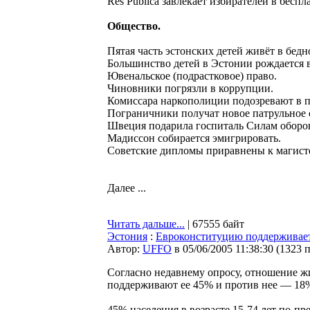
Res Publica завлекает избирателей в беспл
Общество.
Пятая часть эстонских детей живёт в бедн
Большинство детей в Эстонии рождается в
Ювенальское (подрастковое) право.
Чиновники погрязли в коррупции.
Комиссара наркополиции подозревают в п
Пограничники получат новое патрульное 
Швеция подарила госпиталь Силам оборо
Мадиссон собирается эмигрировать.
Советские дипломы приравнены к магист
Далее ...
Читать дальше...
| 67555 байт
Эстония
:
Евроконституцию поддерживает
Автор:
UFFO
в 05/06/2005 11:38:30
(
1323 
Согласно недавнему опросу, отношение ж
поддерживают ее 45% и против нее — 18%
45% населения в возрасте 15-74 лет по-п