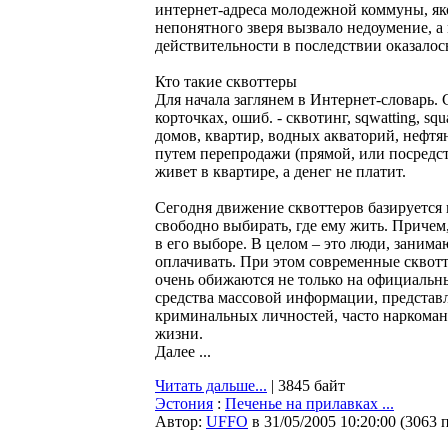
интернет-адреса молодежной коммуны, я
непонятного зверя вызвало недоумение, а
действительности в последствии оказалос
Кто такие сквоттеры
Для начала заглянем в Интернет-словарь. С
корточках, ошиб. - сквотинг, sqwatting, s
домов, квартир, водных акваторий, нефт
путем перепродажи (прямой, или посредст
живет в квартире, а денег не платит.
Сегодня движение сквоттеров базируется 
свободно выбирать, где ему жить. Причем
в его выборе. В целом – это люди, заним
оплачивать. При этом современные сквот
очень обижаются не только на официальны
средства массовой информации, представ
криминальных личностей, часто наркома
жизни.
Далее ...
Читать дальше...
| 3845 байт
Эстония
:
Печенье на прилавках ...
Автор:
UFFO
в 31/05/2005 10:20:00
(
3063 