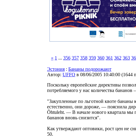
«
1
...
356
357
358
359
360
361
362
363
36
Эстония
:
Бананы подорожают
Автор:
UFFO
в 08/06/2005 10:40:00
(
1644 
Поскольку европейские директивы позвол
потребляемого у нас количества бананов 
"Закупленные по льготной квоте бананы к
естественно, они дороже, — пояснила ди
Õhtuleht. — В начале нового квартала мы
бананов вновь снизится".
Как утверждают оптовики, рост цен не сн
50.