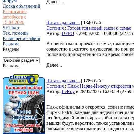
Форум
Далее ...
Доска объявлений
Расписание
автобусов с
15.04.2026
Читать дальше...
| 1340 байт
SETIкет
Эстония
:
Готовится новый закон о семье
Тех. помощь
Автор:
UFFO
в 29/05/2005 10:40:00
(
2274 
Размещение афиш
В новом законопроекте о семье, планиру
Реклама
совместно нажитого имущества, но при ра
Разделы
половину приобретенного во время совме
Далее...
Реклама
Читать дальше...
| 1786 байт
Эстония
:
Пляж Нарва-Йыэсуу откроется 
Автор:
LeRoy
в 28/05/2005 16:03:59
(
2759 
Пляж официально откроется, если не поме
фирмы Falck, каждые две недели специали
необходимый инвентарь – кабинки для пер
вышки будут, вероятно, также установлен
ближайшее время планируют подвести во