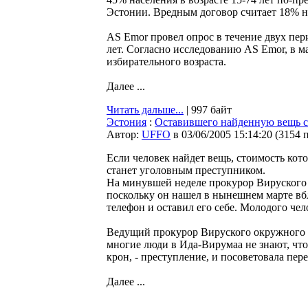
Эстонии. Вредным договор считает 18% н
AS Emor провел опрос в течение двух пер
лет. Согласно исследованию AS Emor, в 
избирательного возраста.
Далее ...
Читать дальше...
| 997 байт
Эстония
:
Оставившего найденную вещь се
Автор:
UFFO
в 03/06/2005 15:14:20
(
3154 
Если человек найдет вещь, стоимость котор
станет уголовным преступником.
На минувшей неделе прокурор Вируского о
поскольку он нашел в нынешнем марте в
телефон и оставил его себе. Молодого чел
Ведущий прокурор Вируского окружного с
многие люди в Ида-Вирумаа не знают, чт
крон, - преступление, и посоветовала пер
Далее ...