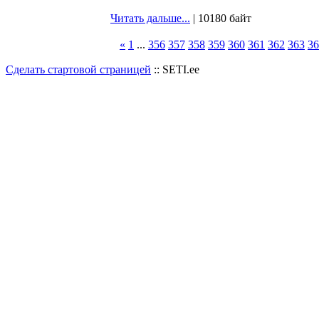
Читать дальше...
| 10180 байт
«
1
...
356
357
358
359
360
361
362
363
36
Сделать стартовой страницей
:: SETI.ee