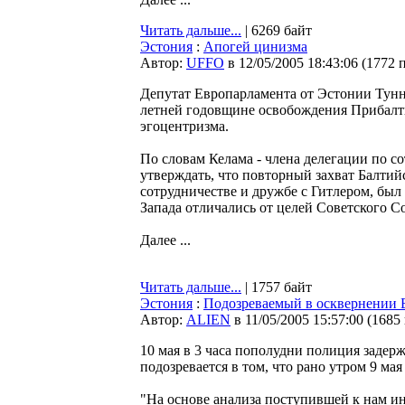
Читать дальше...
| 6269 байт
Эстония
:
Апогей цинизма
Автор:
UFFO
в 12/05/2005 18:43:06
(
1772 
Депутат Европарламента от Эстонии Тунне
летней годовщине освобождения Прибалт
эгоцентризма.
По словам Келама - члена делегации по с
утверждать, что повторный захват Балти
сотрудничестве и дружбе с Гитлером, бы
Запада отличались от целей Советского С
Далее ...
Читать дальше...
| 1757 байт
Эстония
:
Подозреваемый в осквернении Б
Автор:
ALIEN
в 11/05/2005 15:57:00
(
1685
10 мая в 3 часа пополудни полиция задер
подозревается в том, что рано утром 9 ма
"На основе анализа поступившей к нам и