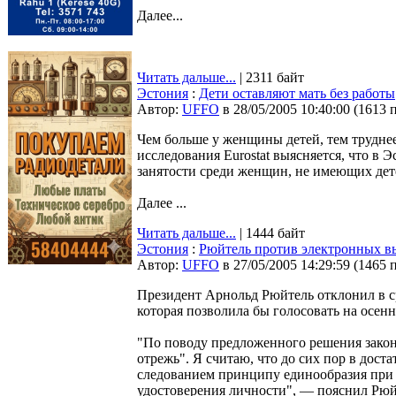
Далее...
Читать дальше...
| 2311 байт
Эстония
:
Дети оставляют мать без работы
Автор:
UFFO
в 28/05/2005 10:40:00
(
1613 
Чем больше у женщины детей, тем труднее
исследования Eurostat выясняется, что в
занятости среди женщин, не имеющих детей
Далее ...
Читать дальше...
| 1444 байт
Эстония
:
Рюйтель против электронных в
Автор:
UFFO
в 27/05/2005 14:29:59
(
1465 
Президент Арнольд Рюйтель отклонил в ср
которая позволила бы голосовать на осен
"По поводу предложенного решения закон
отрежь". Я считаю, что до сих пор в дос
следованием принципу единообразия при 
удостоверения личности", — пояснил Рюй