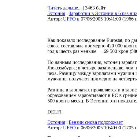
Читать дальше...
| 3463 байт
Эстония
:
Заработки в Эстонии в 6 раз ни
Автор:
UFFO
в 07/06/2005 10:41:00
(
1966 
Как показало исследование Eurostat, по да
союза составляла примерно 420 000 крон в
год в шесть раз меньше — 69 500 крон (58
По данным исследования, эстонец зарабат
Люксембурга; в четыре раза меньше, чем,
чеха. Разницу между зарплатами мужчин
мужчины получают примерно на четверть бо
Разница в зарплатах проявляется и в зав
образованием зарабатывают в ЕС в средне
500 крон в месяц. В Эстонии эти показате
DELFI
Эстония
:
Бензин снова подорожает
Автор:
UFFO
в 06/06/2005 10:40:00
(
1705 