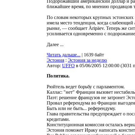
Подорожавший американский доллар и рас
ближайшее время, по мнению продавцов т
По словам некоторых крупных эстонских 
имела место тенденция, когда слабеющий
рынке, — сообщает Äripäev. Теперь же си
усиливается одновременно с подорожание
Далее ...
Читать дальше...
| 1639 байт
Эстония
:
Эстония за неделю
Автор:
UFFO
в 05/06/2005 12:00:00
(
3031 
Политика.
Рюйтель ведет борьбу с парламентом.
Каллас: "нет" Франции вызовет нестабиль
Паэт: решение французов не затронет Эс
Провал референдума во Франции выгоден
Быть или не быть... референдуму.
Глава правительства предупреждает о пос
кредитами.
Конституционная комиссия осталась верн
Эстония поможет Ираку написать консти