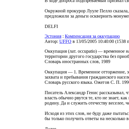
В ходе допроса подозреваемый признал св
Окружной прокурор Лууле Пелло сказала,
предложили за деньги осквернить монуме
DELFI
Эстония
:
Компенсация за оккупацию
Автор:
UFFO
в 13/05/2005 10:40:00
(
1538 
Оккупация (лат. occupatio) — временное 
территории другого государства без прио
Словарь иностранных слов, 1989
Оккупация — 1. Временное отторжение, з
захвата и пребывания гражданского населе
Словарь русского языка. Ожегов С. П. 199
Писатель Александр Генис рассказывал, ч
власть обычно рвутся те, кто не знает, ка
родину. Да и служить отечеству веселее, 
Исходя из этих слов, не буду даже пытат
бы только получить ответы на несколько 
Далее ...