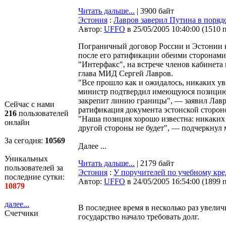
Читать дальше...
| 3900 байт
Эстония
:
Лавров заверил Путина в поряд
Автор:
UFFO
в 25/05/2005 10:40:00
(
1510 
Пограничный договор России и Эстонии 
после его ратификации обеими сторонами
"Интерфакс", на встрече членов кабине
глава МИД Сергей Лавров.
"Все прошло как и ожидалось, никаких ув
министр подтвердил имеющуюся позицию, 
закрепит линию границы", — заявил Лавр
Сейчас с нами
ратификация документа эстонской сторон
216
пользователей
"Наша позиция хорошо известна: никаких 
онлайн
другой стороны не будет", — подчеркнул 
За сегодня:
10569
Далее ...
Уникальных
Читать дальше...
| 2179 байт
пользователей за
Эстония
:
У поручителей по учебному кр
последние сутки:
Автор:
UFFO
в 24/05/2005 16:54:00
(
1899 
10879
далее...
В последнее время в несколько раз увели
Счетчики
государство начало требовать долг.