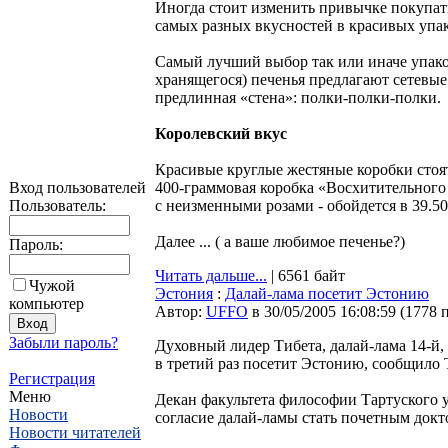
Иногда стоит изменить привычке покупать
самых разных вкусностей в красивых упак
Самый лучший выбор так или иначе упако
хранящегося) печенья предлагают сетевые
предлинная «стена»: полки-полки-полки.
Королевский вкус
Красивые круглые жестяные коробки стоят 
Вход пользователей
400-граммовая коробка «Восхитительного п
Пользователь:
с неизменными розами - обойдется в 39.50 
Далее ... ( а ваше любимое печенье?)
Пароль:
Читать дальше...
| 6561 байт
Чужой
Эстония
:
Далай-лама посетит Эстонию
компьютер
Автор:
UFFO
в 30/05/2005 16:08:59
(
1778 
Забыли пароль?
Духовный лидер Тибета, далай-лама 14-й,
в третий раз посетит Эстонию, сообщило 
Регистрация
Меню
Декан факультета философии Тартуского у
Новости
согласие далай-ламы стать почетным докто
Новости читателей