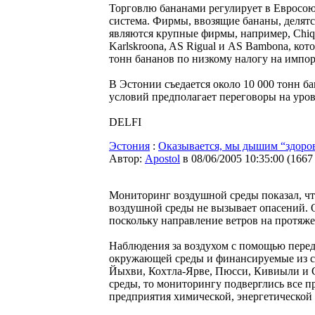
Торговлю бананами регулирует в Евросою
система. Фирмы, ввозящие бананы, деля
являются крупные фирмы, например, Chi
Karlskroona, AS Rigual и AS Bambona, кот
тонн бананов по низкому налогу на импорт
В Эстонии съедается около 10 000 тонн б
условий предполагает переговоры на ур
DELFI
Эстония
:
Оказывается, мы дышим “здоро
Автор:
Apostol
в 08/06/2005 10:35:00
(
1667
Мониторинг воздушной среды показал, чт
воздушной среды не вызывает опасений. 
поскольку направление ветров на протяж
Наблюдения за воздухом с помощью пере
окружающей среды и финансируемые из сре
Йыхви, Кохтла-Ярве, Пюсси, Кивиыли и 
среды, то мониторингу подверглись все
предприятия химической, энергетической 