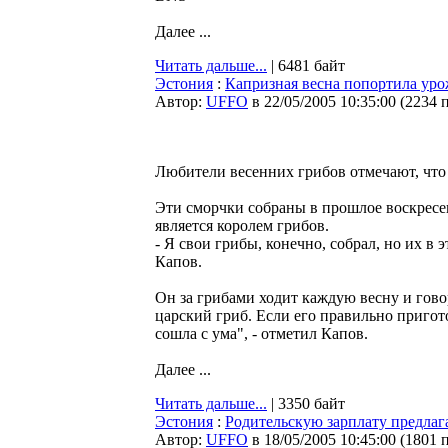
Далее ...
Читать дальше...
| 6481 байт
Эстония
:
Капризная весна попортила уро
Автор:
UFFO
в 22/05/2005 10:35:00
(
2234 
Любители весенних грибов отмечают, что 
Эти сморчки собраны в прошлое воскресен
является королем грибов.
- Я свои грибы, конечно, собрал, но их в
Капов.
Он за грибами ходит каждую весну и гово
царский гриб. Если его правильно пригот
сошла с ума", - отметил Капов.
Далее ...
Читать дальше...
| 3350 байт
Эстония
:
Родительскую зарплату предлага
Автор:
UFFO
в 18/05/2005 10:45:00
(
1801 