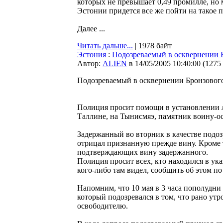
которых не превышает 0,49 промилле, но 
Эстонии придется все же пойти на такое п
Далее ...
Читать дальше...
| 1978 байт
Эстония
:
Подозреваемый в осквернении Б
Автор:
ALIEN
в 14/05/2005 10:40:00
(
1275
Подозреваемый в осквернении Бронзового 
Полиция просит помощи в установлении лич
Таллине, на Тынисмяэ, памятник воину-о
Задержанный во вторник в качестве подоз
отрицал признанную прежде вину. Кроме т
подтверждающих вину задержанного.
Полиция просит всех, кто находился в ук
кого-либо там видел, сообщить об этом п
Напомним, что 10 мая в 3 часа пополудни
который подозревался в том, что рано утр
освободителю.