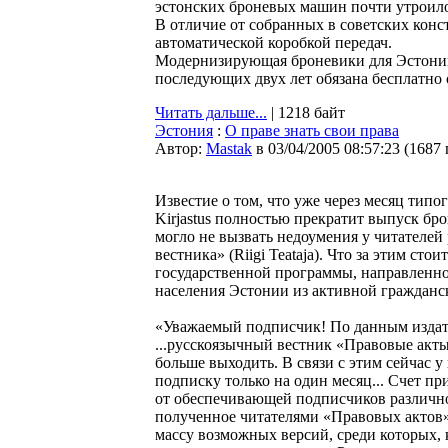
эстонских броневых машин почти утроило
В отличие от собранных в советских конс
автоматической коробкой передач.
Модернизирующая броневики для Эстонии ф
последующих двух лет обязана бесплатно 
Читать дальше...
| 1218 байт
Эстония
:
О праве знать свои права
Автор:
Мastak
в 03/04/2005 08:57:23
(
1687
Известие о том, что уже через месяц типог
Kirjastus полностью прекратит выпуск б
могло не вызвать недоумения у читателей
вестника» (Riigi Teataja). Что за этим ст
государственной программы, направленн
населения Эстонии из активной гражданс
«Уважаемый подписчик! По данным издател
...русскоязычный вестник «Правовые акты 
больше выходить. В связи с этим сейчас у
подписку только на один месяц... Счет пр
от обеспечивающей подписчиков различно
полученное читателями «Правовых актов» 
массу возможных версий, среди которых, к