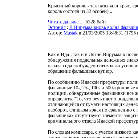
Крысиный король - так называли крыс, 
король состоял из 32 особей)...
Читать дальше...
| 5328 байт
Эстония
:
В Вирумаа вновь волна фальши
Автор:
Мastak
в 21/03/2005 13:46:31
(
1795
Как в Ида-, так и в Ляэне-Вирумаа в посл
обнаружения поддельных денежных знаков
начала года возбуждено несколько уголовн
обращение фальшивых купюр.
По сообщению Идаской префектуры полиц
фальшивые 10-, 25-, 100- и 500-кроновы
полиции, обнаруженные фальшивки все ж
определить. "То, что речь идет о поддельн
отличающейся от бумаги настоящих денег.
наоборот, слишком яркая по сравнению с 
фальшивках отсутствуют элементы защиты
криминального отдела Идаской префекту
По словам комиссара, с учетом низкого к
занимающиеся изготовлением фальшивых 