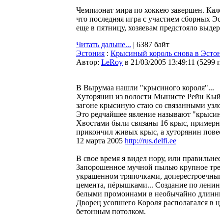
Чемпионат мира по хоккею завершен. Кале
что последняя игра с участием сборных Э
еще в пятницу, хозяевам предстояло выдер
Читать дальше...
| 6387 байт
Эстония
:
Крысиный король снова в Эсто
Автор:
LeRoy
в 21/03/2005 13:49:11
(
5299 
В Вырумаа нашли "крысиного короля"...
Хуторянин из волости Мынисте Рейн Кыйв
загоне крысиную стаю со связанными узл
Это редчайшее явление называют "крысины
Хвостами были связаны 16 крыс, пример
прикончил живых крыс, а хуторянин повес
12 марта 2005
http://rus.delfi.ee
В свое время я видел нору, или правильне
Запорошенное мучной пылью крупное трех
украшенном тряпочками, доперестроечны
цемента, пёрышками... Создание по лен
белыми промоинами в необычайно длинны
Дворец усопшего Короля располагался в ц
бетонным потолком.