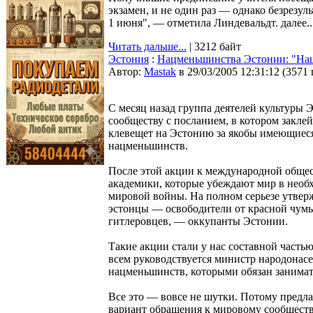
экзамен, и не один раз — однако безрезуль
1 июня", — отметила Линдевальдт. далее..
Читать дальше...
| 3212 байт
Эстония
:
Нацменьшинства Эстонии: "Наш
Автор:
Мastak
в 29/03/2005 12:31:12
(
3571
С месяц назад группа деятелей культуры 
сообществу с посланием, в котором заклей
клевещет на Эстонию за якобы имеющиеся
нацменьшинств.
После этой акции к международной общес
академики, которые убеждают мир в необ
мировой войны. На полном серьезе утвер
эстонцы — освободители от красной чумы,
гитлеровцев, — оккупанты Эстонии.
Такие акции стали у нас составной част
всем руководствуется министр народонас
нацменьшинств, которыми обязан занимат
Все это — вовсе не шутки. Потому предла
вариант обращения к мировому сообществ