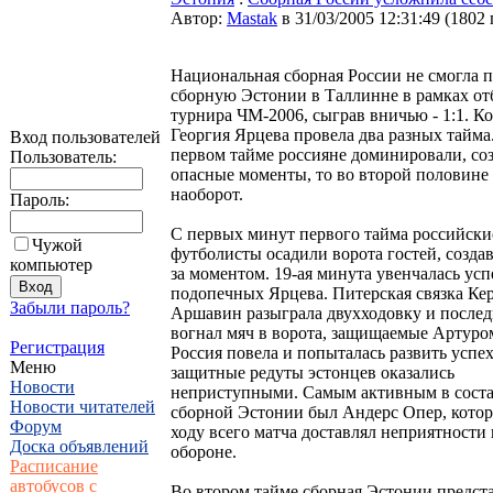
Автор:
Мastak
в 31/03/2005 12:31:49
(
1802
Национальная сборная России не смогла 
сборную Эстонии в Таллинне в рамках от
турнира ЧМ-2006, сыграв вничью - 1:1. К
Георгия Ярцева провела два разных тайма
Вход пользователей
первом тайме россияне доминировали, со
Пользователь:
опасные моменты, то во второй половине
наоборот.
Пароль:
С первых минут первого тайма российски
Чужой
футболисты осадили ворота гостей, созда
компьютер
за моментом. 19-ая минута увенчалась усп
подопечных Ярцева. Питерская связка Ке
Забыли пароль?
Аршавин разыграла двухходовку и после
вогнал мяч в ворота, защищаемые Артуро
Регистрация
Россия повела и попыталась развить успех
Меню
защитные редуты эстонцев оказались
Новости
неприступными. Самым активным в сост
Новости читателей
сборной Эстонии был Андерс Опер, кото
Форум
ходу всего матча доставлял неприятности
Доска объявлений
обороне.
Расписание
автобусов с
Во втором тайме сборная Эстонии предст