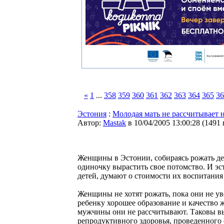
«
1
...
358
359
360
361
362
363
364
365
36
Эстония
:
Молодая мать не рассчитывает 
Автор:
Мastak
в 10/04/2005 13:00:28
(
1491
Женщины в Эстонии, собираясь рожать дет
одиночку вырастить свое потомство. И эс
детей, думают о стоимости их воспитания
Женщины не хотят рожать, пока они не ув
ребенку хорошее образование и качество 
мужчины они не рассчитывают. Таковы в
репродуктивного здоровья, проведенного