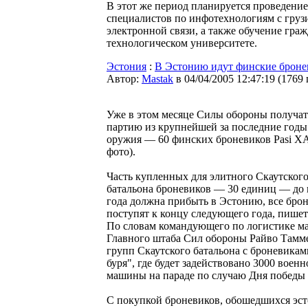
В этот же период планируется проведени
специалистов по инфотехнологиям с гру
электронной связи, а также обучение гр
технологическом университете.
Эстония
:
В Эстонию идут финские брон
Автор:
Мastak
в 04/04/2005 12:47:19
(
1769
Уже в этом месяце Силы обороны получа
партию из крупнейшей за последние годы
оружия — 60 финских броневиков Pasi XA
фото).
Часть купленных для элитного Скаутског
батальона броневиков — 30 единиц — до 
года должна прибыть в Эстонию, все бро
поступят к концу следующего года, пишет 
По словам командующего по логистике м
Главного штаба Сил обороны Райво Тамме
групп Скаутского батальона с броневикам
буря", где будет задействовано 3000 во
машины на параде по случаю Дня победы 
С покупкой броневиков, обошедшихся эст