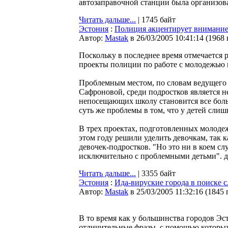
автозаправочной станции была организован
Читать дальше...
| 1745 байт
Эстония
:
Полиция акцентирует внимание
Автор:
Мastak
в 26/03/2005 10:41:14
(
1968
Поскольку в последнее время отмечается 
проекты полиции по работе с молодежью 
Проблемным местом, по словам ведущего
Сафроновой, среди подростков является 
непосещающих школу становится все больш
суть же проблемы в том, что у детей слиш
В трех проектах, подготовленных молоде
этом году решили уделить девочкам, так 
девочек-подростков. "Но это ни в коем слу
исключительно с проблемными детьми". да
Читать дальше...
| 3355 байт
Эстония
:
Ида-вируские города в поиске 
Автор:
Мastak
в 25/03/2005 11:32:16
(
1845 
В то время как у большинства городов Эс
отличительные фразы, с помощью которых