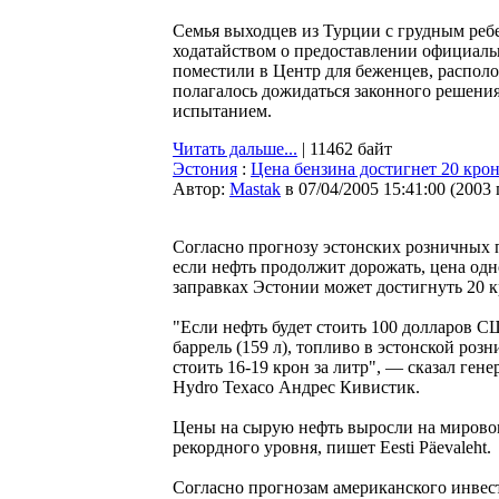
Семья выходцев из Турции с грудным реб
ходатайством о предоставлении официальн
поместили в Центр для беженцев, распол
полагалось дожидаться законного решения
испытанием.
Читать дальше...
| 11462 байт
Эстония
:
Цена бензина достигнет 20 кро
Автор:
Мastak
в 07/04/2005 15:41:00
(
2003
Согласно прогнозу эстонских розничных 
если нефть продолжит дорожать, цена одн
заправках Эстонии может достигнуть 20 к
"Если нефть будет стоить 100 долларов С
баррель (159 л), топливо в эстонской ро
стоить 16-19 крон за литр", — сказал ген
Hydro Texaco Андрес Кивистик.
Цены на сырую нефть выросли на мирово
рекордного уровня, пишет Eesti Päevaleht.
Согласно прогнозам американского инвес