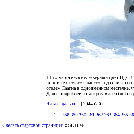
13-го марта весь несуеверный цвет Ида-
почитатели этого зимнего вида спорта и 
отелем Лаагна в одноимённом местечке, ч
Далее подробнее и смотрим видео (либо с
Читать дальше...
| 2644 байт
«
1
...
358
359
360
361
362
363
364
365
36
Сделать стартовой страницей
:: SETI.ee