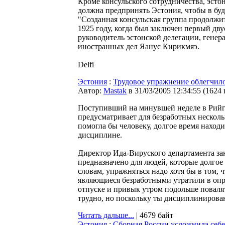
Кроме консульского сотрудничества, эсто
должна предпринять Эстония, чтобы в бу
"Созданная консульская группа продолжи
1925 году, когда был заключен первый д
руководитель эстонской делегации, генер
иностранных дел Яанус Кирикмяэ.
Delfi
Эстония
:
Трудовое упражнение облегчило
Автор:
Мastak
в 31/03/2005 12:34:55
(
1624
Поступивший на минувшей неделе в Рийги
предусматривает для безработных нескольк
помогла бы человеку, долгое время наход
дисциплине.
Директор Ида-Вируского департамента за
предназначено для людей, которые долгое
словам, упражняться надо хотя бы в том, 
являющиеся безработными утратили в оп
отпуске и привык утром подольше повалят
трудно, но поскольку ты дисциплинированн
Читать дальше...
| 4679 байт
Эстония
:
Сборная России усложнила себе