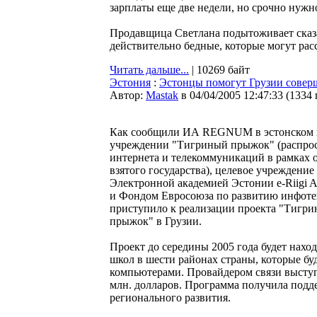
зарплаты еще две недели, но срочно нужн
Продавщица Светлана подытоживает сказа
действительно бедные, которые могут расс
Читать дальше...
| 10269 байт
Эстония
:
Эстонцы помогут Грузии совер
Автор:
Мastak
в 04/04/2005 12:47:33
(
1334
Как сообщили ИА REGNUM в эстонском 
учреждении "Тигриный прыжок" (распро
интернета и телекоммуникаций в рамках 
взятого государства), целевое учреждение
Электронной академией Эстонии e-Riigi 
и Фондом Евросоюза по развитию инфот
приступило к реализации проекта "Тигр
прыжок" в Грузии.
Проект до середины 2005 года будет наход
школ в шести районах страны, которые бу
компьютерами. Провайдером связи выступи
млн. долларов. Программа получила подд
регионального развития.