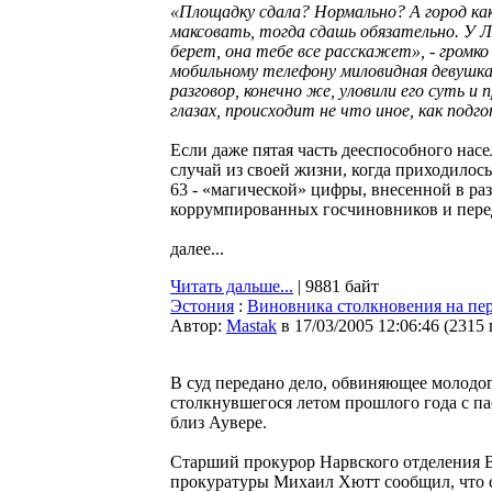
«Площадку сдала? Нормально? А город ка
максовать, тогда сдашь обязательно. У Л
берет, она тебе все расскажет», - громк
мобильному телефону миловидная девушка
разговор, конечно же, уловили его суть и 
глазах, происходит не что иное, как подго
Если даже пятая часть дееспособного нас
случай из своей жизни, когда приходилось
63 - «магической» цифры, внесенной в р
коррумпированных госчиновников и переда
далее...
Читать дальше...
| 9881 байт
Эстония
:
Виновника столкновения на пер
Автор:
Мastak
в 17/03/2005 12:06:46
(
2315
В суд передано дело, обвиняющее молодог
столкнувшегося летом прошлого года с па
близ Аувере.
Старший прокурор Нарвского отделения 
прокуратуры Михаил Хютт сообщил, что с