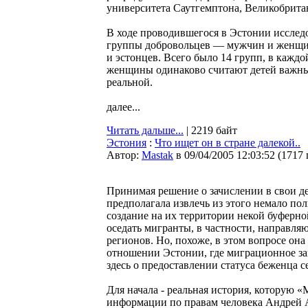
университета Саутгемптона, Великобритани
В ходе проводившегося в Эстонии иссле
группы добровольцев — мужчин и женщин в
и эстонцев. Всего было 14 групп, в каждо
женщины одинаково считают детей важным
реальной.
далее...
Читать дальше...
| 2219 байт
Эстония
:
Что ищет он в стране далекой..
Автор:
Мastak
в 09/04/2005 12:03:52
(
1717
Принимая решение о зачислении в свои д
предполагала извлечь из этого немало пол
создание на их территории некой буферной
оседать мигранты, в частности, направля
регионов. Но, похоже, в этом вопросе она 
отношении Эстонии, где миграционное зак
здесь о предоставлении статуса беженца с
Для начала - реальная история, которую 
информации по правам человека Андрей