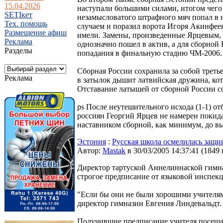
15.04.2026
наступали большими силами, итогом чего 
SETIкет
незамысловатого штрафного мяч попал в н
Тех. помощь
случаем и поразил ворота Игоря Акинфеев
Размещение афиш
имели. Замены, произведенные Ярцевым, т
Реклама
однозначно пошел в актив, а для сборной 
Разделы
попадания в финальную стадию ЧМ-2006.
Сборная России сохранила за собой третье
Реклама
в затылок дышит латвийская дружина, кот
Отставание латышей от сборной России со
ps После неутешительного исхода (1-1) о
россиян Георгий Ярцев не намерен покида
наставником сборной, как минимум, до в
Эстония
:
Русская школа осмелилась защи
Автор:
Мastak
в 30/03/2005 14:37:41
(
1849
Директор тартуской Аннелиннаской гимна
строгое предписание от языковой инспекци
"Если бы они не были хорошими учителями,
директор гимназии Евгения Линдевальдт.
Получившие предписание учителя посещал