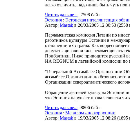
легко отличить, надо лишь быть чуть повним
Читать дальше...
| 7508 байт
Эстония
:
Эстонская интеллигенция обвин
Автор:
Мastak
в 20/03/2005 12:30:53
(
2558
Парламентская комиссия Латвии по иност
работников культуры Эстонии в междуна
отношении их страны. Как корреспондент
депутаты договорились рекомендовать тек
Прибалтики. Ниже приводится русский ва
ИА REGNUM в латвийской комиссии по и
"Генеральной Ассамблее Организации Об
ассамблее Организации по безопасности и
Организации североатлантического догов
Обращение деятелей культуры Эстонии п
что Эстония нарушает права человека чита
Читать дальше...
| 8806 байт
Эстония
:
Мерилом - по коррупции
Автор:
Мastak
в 19/03/2005 12:08:26
(
1895