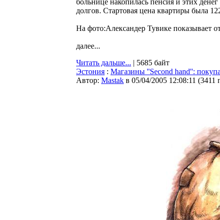
больнице накопилась пенсия и этих дене
долгов. Стартовая цена квартиры была 122
На фото:Александер Тувике показывает о
далее...
Читать дальше...
| 5685 байт
Эстония
:
Магазины ''Second hand'': покуп
Автор:
Мastak
в 05/04/2005 12:08:11
(
3411 