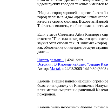
ида-вируских городов таковые имеются т
"Нарва - город хорошей энергии!" - это 
город первым в Ида-Вирумаа начал исполь
качестве своего слогана. Вскоре за Нарво
Тойлаская волость, сообщившая на весь ми
Если у мэра Силламяэ Айна Кивиорга спро
ответит: "Полгода назад мы это дело сдел
звучит этот слоган так: "Силламяэ - город
как обновленную интернетовскую страниц
далее...
Читать дальше...
| 4241 байт
Эстония
:
В Куремяэ найдено ''сердце Кале
Автор:
Мastak
в 24/03/2005 14:19:39
(
8603
Камень, внешне напоминающий огромное ч
болоте неподалеку от Кивинымме Иллукас
в тех местах смертельно раненный Калеви
похоронен.
Камень очень необычной формы, сильно 