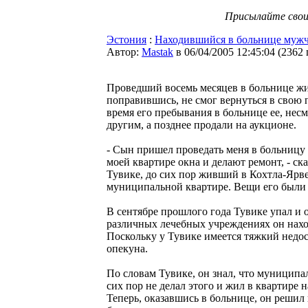
Присылайте свои 
Эстония
:
Находившийся в больнице муж
Автор:
Мastak
в 06/04/2005 12:45:04
(
2362
Проведший восемь месяцев в больнице жи
поправившись, не смог вернуться в свою
время его пребывания в больнице ее, несм
другим, а позднее продали на аукционе.
- Сын пришел проведать меня в больницу и
моей квартире окна и делают ремонт, - ск
Тувике, до сих пор живший в Кохтла-Ярв
муниципальной квартире. Вещи его были 
В сентябре прошлого года Тувике упал и о
различных лечебных учреждениях он нах
Поскольку у Тувике имеется тяжкий недос
опекуна.
По словам Тувике, он знал, что муниципа
сих пор не делал этого и жил в квартире
Теперь, оказавшись в больнице, он решил