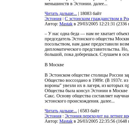
меньшинств в Эстонии. далее...
Читать дальше...
| 18083 байт
Эстония
:
С эстонским гражданством в Ро
Автор:
Мastak
в 29/03/2005 12:21:31
(
2336
– У нас одна беда — нам не хватает объ
председатель Эстонского общества Москв
посольством, нам даже предоставили возм
дипломатического представительства. Но,
большой, пока доберешься. Слушаем в ос
В Москве
В Эстонском обществе столицы России зар
Общество воссоздано в 1989г. (В 1937г. и
вороны" увезли их в лагеря, из которых 
Общества была консул Эстонии в Москве 
Сакс. Основу общества составляет научн
эстонского происхождения. далее...
Читать дальше...
| 6583 байт
Эстония
:
Эстония переходит на летнее вр
Автор:
Мastak
в 26/03/2005 22:35:56
(
1648