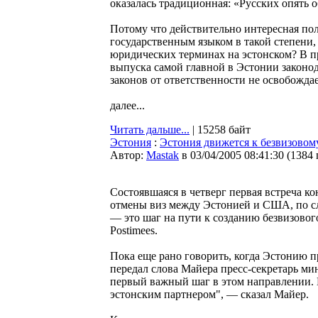
оказалась традиционная: «Русских опять 
Потому что действительно интересная пол
государственным языком в такой степени, 
юридических терминах на эстонском? В п
выпуска самой главной в Эстонии законод
законов от ответственности не освобождае
далее...
Читать дальше...
| 15258 байт
Эстония
:
Эстония движется к безвизово
Автор:
Мastak
в 03/04/2005 08:41:30
(
1384
Состоявшаяся в четверг первая встреча к
отмены виз между Эстонией и США, по с
— это шаг на пути к созданию безвизово
Postimees.
Пока еще рано говорить, когда Эстонию п
передал слова Майера пресс-секретарь м
первый важный шаг в этом направлении. 
эстонским партнером", — сказал Майер.