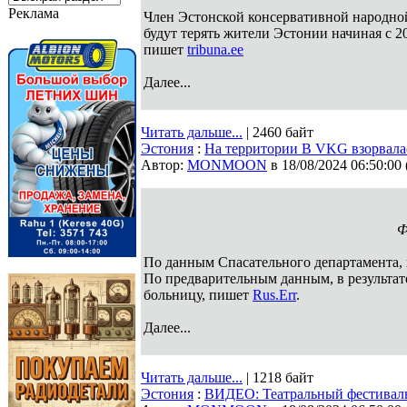
Реклама
Член Эстонской консервативной народной
будут терять жители Эстонии начиная с 2
пишет
tribuna.ee
Далее...
Читать дальше...
| 2460 байт
Эстония
:
На территории В VKG взорвалас
Автор:
MONMOON
в 18/08/2024 06:50:00
Ф
По данным Спасательного департамента, 
По предварительным данным, в результат
больницу, пишет
Rus.Err
.
Далее...
Читать дальше...
| 1218 байт
Эстония
:
ВИДЕО: Театральный фестиваль