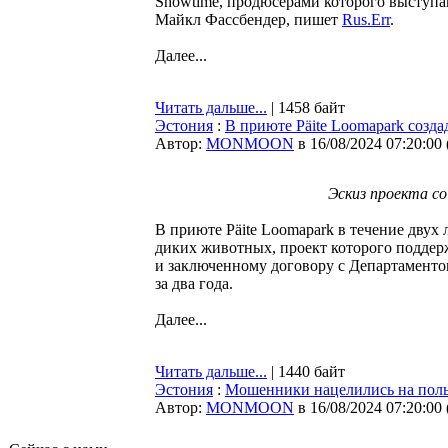
Showtime, продюсерами которого выступа
Майкл Фассбендер, пишет
Rus.Err
.
Далее...
Читать дальше...
| 1458 байт
Эстония
:
В приюте Päite Loomapark созд
Автор:
MONMOON
в 16/08/2024 07:20:00
Эскиз проекта со
В приюте Päite Loomapark в течение двух
диких животных, проект которого поддер
и заключенному договору с Департаменто
за два года.
Далее...
Читать дальше...
| 1440 байт
Эстония
:
Мошенники нацелились на поль
Автор:
MONMOON
в 16/08/2024 07:20:00