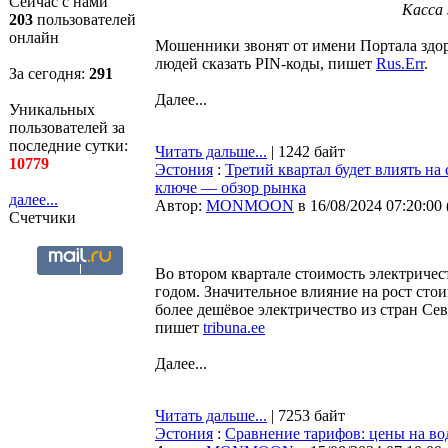
Сейчас с нами
Касса 
203
пользователей
онлайн
Мошенники звонят от имени Портала здор
людей сказать PIN-коды, пишет
Rus.Err
.
За сегодня:
291
Далее...
Уникальных
пользователей за
последние сутки:
Читать дальше...
| 1242 байт
10779
Эстония
:
Третий квартал будет влиять на
ключе — обзор рынка
далее...
Автор:
MONMOON
в 16/08/2024 07:20:00
Счетчики
Во втором квартале стоимость электриче
годом. Значительное влияние на рост стои
более дешёвое электричество из стран Се
пишет
tribuna.ee
Далее...
Читать дальше...
| 7253 байт
Эстония
:
Сравнение тарифов: цены на во