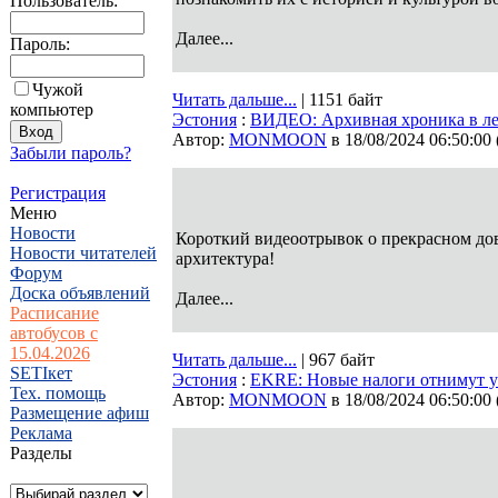
Пользователь:
Далее...
Пароль:
Чужой
Читать дальше...
| 1151 байт
компьютер
Эстония
:
ВИДЕО: Архивная хроника в лет
Автор:
MONMOON
в 18/08/2024 06:50:00
Забыли пароль?
Регистрация
Меню
Новости
Короткий видеоотрывок о прекрасном до
Новости читателей
архитектура!
Форум
Доска объявлений
Далее...
Расписание
автобусов с
15.04.2026
Читать дальше...
| 967 байт
SETIкет
Эстония
:
EKRE: Новые налоги отнимут у
Тех. помощь
Автор:
MONMOON
в 18/08/2024 06:50:00
Размещение афиш
Реклама
Разделы