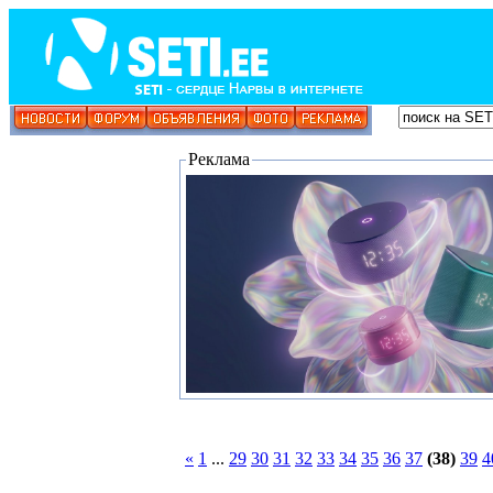
Реклама
«
1
...
29
30
31
32
33
34
35
36
37
(38)
39
4