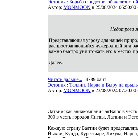
Эстония
:
Борьба с недотрогой железисто
Автор:
MONMOON
в 25/08/2024 06:50:00
Недотрога ж
Представляющая угрозу для нашей природы 
распространяющийся чужеродный вид раст
важно быстро уничтожать его в местах пр
Далее...
Читать дальше...
| 4789 байт
Эстония
:
Таллин, Нарва и Выру на крылья
Автор:
MONMOON
в 23/08/2024 07:20:00
Латвийская авиакомпания airBaltic в чест
300 в честь городов Литвы, Латвии и Эс
Каждую страну Балтии будет представлять
Йыхви, Кунда, Курессааре, Лихула, Нарва