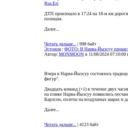
Rus.Err
.
ДТП произошло в 17:24 на 18-м км дороги
полиция.
Далее...
Читать дальше...
| 998 байт
Эстония
:
ФОТО: В Нарва-Йыэсуу прошел
Автор:
MONMOON
в 11/08/2024 07:10:00
Вчера в Нарва-Йыэсуу состоялось традици
фигур".
Двадцать команд (+1) в течение двух часо
на пляже Нарва-Йыэсуу появились песчаны
Карлсон, полеты на воздушных шарах и да
Далее...
Читать дальше...
| 4123 байт