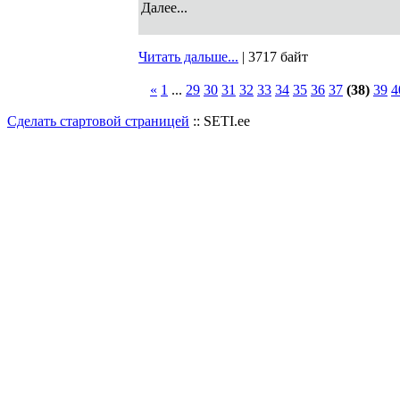
Далее...
Читать дальше...
| 3717 байт
«
1
...
29
30
31
32
33
34
35
36
37
(38)
39
4
Сделать стартовой страницей
:: SETI.ee