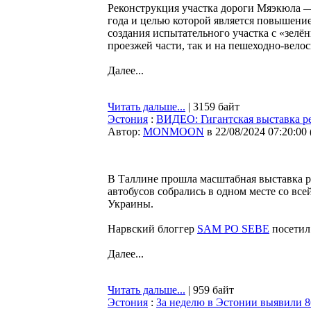
Реконструкция участка дороги Мяэкюла —
года и целью которой является повышение
создания испытательного участка c «зелён
проезжей части, так и на пешеходно-вел
Далее...
Читать дальше...
| 3159 байт
Эстония
:
ВИДЕО: Гигантская выставка р
Автор:
MONMOON
в 22/08/2024 07:20:00
В Таллине прошла масштабная выставка р
автобусов собрались в одном месте со вс
Украины.
Нарвский блоггер
SAM PO SEBE
посетил 
Далее...
Читать дальше...
| 959 байт
Эстония
:
За неделю в Эстонии выявили 8