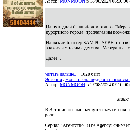
Автор:
MONMOON
в 18/08/2024 06:50:00
На пять дней бывший дом отдыха "Мерера
курортного города, предлагая им возможн
Нарвский блоггер SAM PO SEBE отправилс
знакомая многим с детства "Мереранна" с
Далее...
Читать дальше...
| 1028 байт
Эстония
:
Новый голливудский шпионский 
Автор:
MONMOON
в 17/08/2024 07:10:00
Майкл
В Эстонии осенью начнутся съемки новог
роли.
Сериал "Агентство" (The Agency) снимает