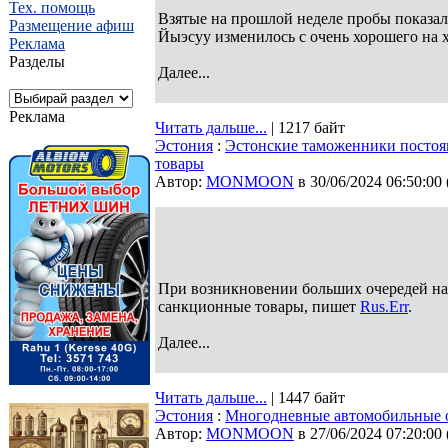
Тех. помощь
Взятые на прошлой неделе пробы показал
Размещение афиш
Йыэсуу изменилось с очень хорошего на
Реклама
Разделы
Далее...
Реклама
Читать дальше...
| 1217 байт
Эстония
:
Эстонские таможенники постоя
товары
Автор:
MONMOON
в 30/06/2024 06:50:00
При возникновении больших очередей на
санкционные товары, пишет
Rus.Err
.
Далее...
Читать дальше...
| 1447 байт
Эстония
:
Многодневные автомобильные о
Автор:
MONMOON
в 27/06/2024 07:20:00