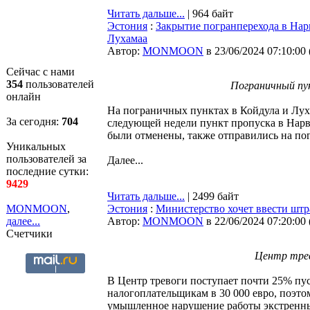
Читать дальше...
| 964 байт
Эстония
:
Закрытие погранперехода в Нар
Лухамаа
Автор:
MONMOON
в 23/06/2024 07:10:00
Сейчас с нами
354
пользователей
Пограничный пун
онлайн
На пограничных пунктах в Койдула и Лух
За сегодня:
704
следующей недели пункт пропуска в Нарв
были отменены, также отправились на п
Уникальных
пользователей за
Далее...
последние сутки:
9429
Читать дальше...
| 2499 байт
MONMOON
,
Эстония
:
Министерство хочет ввести штра
далее...
Автор:
MONMOON
в 22/06/2024 07:20:00
Счетчики
Центр трев
В Центр тревоги поступает почти 25% пус
налогоплательщикам в 30 000 евро, поэто
умышленное нарушение работы экстренн