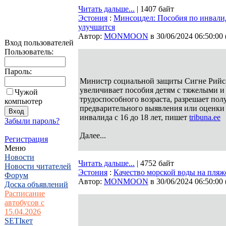
Читать дальше...
| 1407 байт
Эстония
:
Минсоцдел: Пособия по инвалид
улучшится
Автор:
MONMOON
в 30/06/2024 06:50:00
Вход пользователей
Пользователь:
Пароль:
Министр социальной защиты Сигне Рийса
увеличивает пособия детям с тяжелыми 
Чужой
трудоспособного возраста, разрешает пол
компьютер
предварительного выявления или оценки 
инвалида с 16 до 18 лет, пишет
tribuna.ee
Забыли пароль?
Далее...
Регистрация
Меню
Новости
Читать дальше...
| 4752 байт
Новости читателей
Эстония
:
Качество морской воды на пляж
Форум
Автор:
MONMOON
в 30/06/2024 06:50:00
Доска объявлений
Расписание
автобусов с
15.04.2026
SETIкет