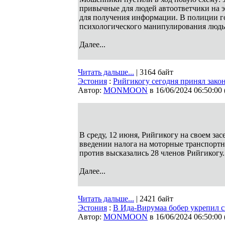
привычные для людей автоответчики на э
для получения информации. В полиции го
психологического манипулирования людь
Далее...
Читать дальше...
| 3164 байт
Эстония
:
Рийгикогу сегодня принял закон
Автор:
MONMOON
в 16/06/2024 06:50:00
В среду, 12 июня, Рийгикогу на своем зас
введении налога на моторные транспортны
против высказались 28 членов Рийгикогу.
Далее...
Читать дальше...
| 2421 байт
Эстония
:
В Ида-Вирумаа бобер укрепил 
Автор:
MONMOON
в 16/06/2024 06:50:00