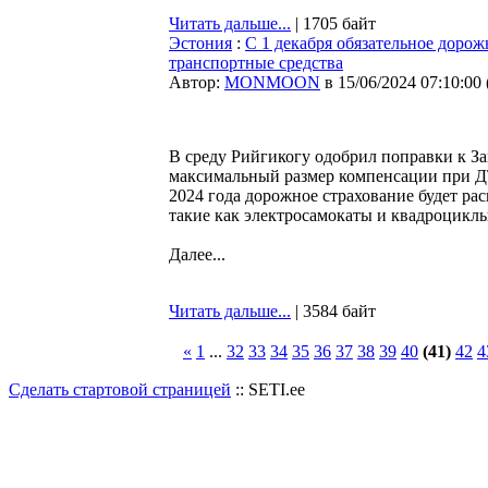
Читать дальше...
| 1705 байт
Эстония
:
С 1 декабря обязательное доро
транспортные средства
Автор:
MONMOON
в 15/06/2024 07:10:00
В среду Рийгикогу одобрил поправки к За
максимальный размер компенсации при ДТП
2024 года дорожное страхование будет ра
такие как электросамокаты и квадроциклы
Далее...
Читать дальше...
| 3584 байт
«
1
...
32
33
34
35
36
37
38
39
40
(41)
42
4
Сделать стартовой страницей
:: SETI.ee