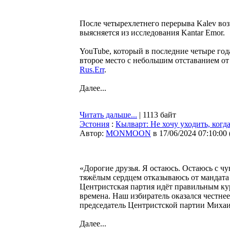
После четырехлетнего перерыва Kalev во
выясняется из исследования Kantar Emor.
YouTube, который в последние четыре год
второе место с небольшим отставанием от
Rus.Err
.
Далее...
Читать дальше...
| 1113 байт
Эстония
:
Кылварт: Не хочу уходить, когда
Автор:
MONMOON
в 17/06/2024 07:10:00
«Дорогие друзья. Я остаюсь. Остаюсь с чу
тяжёлым сердцем отказываюсь от мандата 
Центристская партия идёт правильным ку
времена. Наш избиратель оказался честн
председатель Центристской партии Миха
Далее...