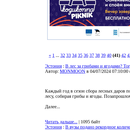
«
1
...
32
33
34
35
36
37
38
39
40
(41)
42
4
Эстония
:
В лес за грибами и ягодами? Т
Автор:
MONMOON
в 04/07/2024 07:10:00
Каждый год в сезон сбора лесных даров п
лесу, собирая грибы и ягоды. Позапрошло
Далее...
Читать дальше...
| 1095 байт
Эстония
:
В вузы подано рекордное количе