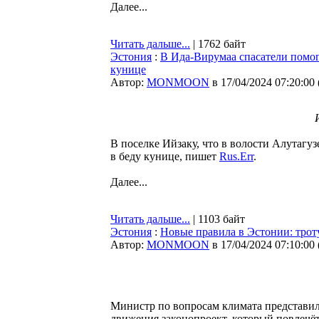
Далее...
Читать дальше...
| 1762 байт
Эстония
:
В Ида-Вирумаа спасатели помог
кунице
Автор:
MONMOON
в 17/04/2024 07:20:00
В поселке Ийзаку, что в волости Алутагу
в беду кунице, пишет
Rus.Err
.
Далее...
Читать дальше...
| 1103 байт
Эстония
:
Новые правила в Эстонии: трот
Автор:
MONMOON
в 17/04/2024 07:10:00
Министр по вопросам климата представи
движения законопроект, который повлечёт