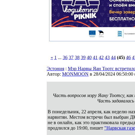
«
1
...
36
37
38
39
40
41
42
43
44
(45)
46
4
Эстония
:
Мэр Нарвы Яан Тоотс встретилс
Автор:
MONMOON
в 28/04/2024 06:50:00
Часть вопросов мэру Яану Тоотсу, как 
Часть задавалась 
В понедельник, 22 апреля, как неделю на
нарвитян. Местом встречи был выбран ДК
не в онлайн, как это практиковала преды
продлился до 19:00, пишет
"Нарвская газе