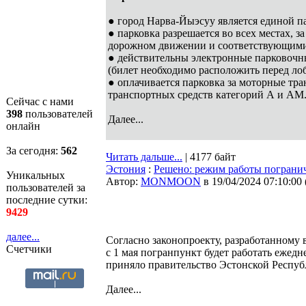
● город Нарва-Йыэсуу является единой п
● парковка разрешается во всех местах, з
дорожном движении и соответствующим
● действительны электронные парковочн
(билет необходимо расположить перед ло
● оплачивается парковка за моторные тр
транспортных средств категорий А и АМ
Сейчас с нами
398
пользователей
Далее...
онлайн
За сегодня:
562
Читать дальше...
| 4177 байт
Эстония
:
Решено: режим работы пограничн
Уникальных
Автор:
MONMOON
в 19/04/2024 07:10:00
пользователей за
последние сутки:
9429
далее...
Согласно законопроекту, разработанному
Счетчики
с 1 мая погранпункт будет работать ежедне
приняло правительство Эстонской Респу
Далее...