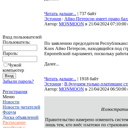
Читать дальше...
| 737 байт
Эстония
:
Айво Петерсон имеет право бал
Автор:
MONMOON
в 21/04/2024 07:10:00
Вход пользователей
Пользователь:
По заявлению председателя Республиканс
Koos Айво Петерсон, находящийся под стр
Пароль:
Европейский парламент, поскольку работ
Далее...
Чужой
компьютер
Читать дальше...
| 1918 байт
Забыли пароль?
Эстония
:
В будущем только платившие ст
Автор:
MONMOON
в 21/04/2024 06:50:00
Регистрация
Меню
Новости
Новости читателей
Иллюстратив
Форум
Доска объявлений
Правительство намерено изменить систем
Расписание
лишь тем, кто внёс платежи по страхова
автобусов с