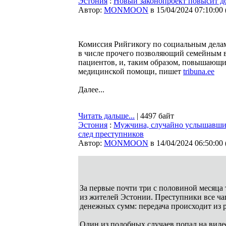
Эстония
:
Новый законопроект повысит д
Автор:
MONMOON
в 15/04/2024 07:10:00
Комиссия Рийгикогу по социальным делам
в числе прочего позволяющий семейным в
пациентов, и, таким образом, повышающи
медицинской помощи, пишет
tribuna.ee
Далее...
Читать дальше...
| 4497 байт
Эстония
:
Мужчина, случайно услышавший
след преступников
Автор:
MONMOON
в 14/04/2024 06:50:00
За первые почти три с половиной месяца
из жителей Эстонии. Преступники все ча
денежных сумм: передача происходит из р
Один из подобных случаев попал на виде