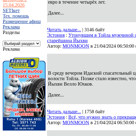
евро в течение четырёх лет.
15.04.2026
SETIкет
Далее...
Тех. помощь
Размещение афиш
Реклама
Читать дальше...
| 3146 байт
Разделы
Эстония
:
Утонувшим в Тойла мужчиной о
старейшина Йыхви
Автор:
MONMOON
в 21/04/2024 06:50:00
Реклама
В среду вечером Идаский спасательный 
волости Тойла. Позже стало известно, ч
Йыхви Велло Юхков.
Далее...
Читать дальше...
| 1758 байт
Эстония
:
Всё, что нужно знать о прекра
Автор:
MONMOON
в 21/04/2024 06:50:00