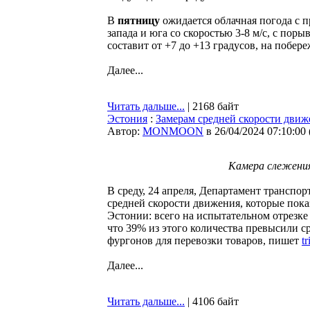
В
пятницу
ожидается облачная погода с п
запада и юга со скоростью 3-8 м/с, с поры
составит от +7 до +13 градусов, на побере
Далее...
Читать дальше...
| 2168 байт
Эстония
:
Замерам средней скорости движ
Автор:
MONMOON
в 26/04/2024 07:10:00
Камера слежения 
В среду, 24 апреля, Департамент транспо
средней скорости движения, которые пок
Эстонии: всего на испытательном отрезке
что 39% из этого количества превысили с
фургонов для перевозки товаров, пишет
t
Далее...
Читать дальше...
| 4106 байт