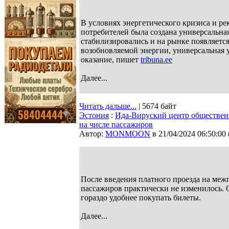
В условиях энергетического кризиса и р
потребителей была создана универсальная
стабилизировались и на рынке появляетс
возобновляемой энергии, универсальная у
оказание, пишет
tribuna.ee
Далее...
Читать дальше...
| 5674 байт
Эстония
:
Ида-Вируский центр общественн
на числе пассажиров
Автор:
MONMOON
в 21/04/2024 06:50:00
После введения платного проезда на меж
пассажиров практически не изменилось. 
гораздо удобнее покупать билеты.
Далее...