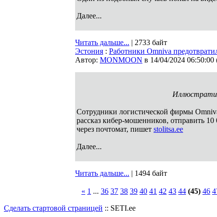
Далее...
Читать дальше...
| 2733 байт
Эстония
:
Работники Omniva предотврати
Автор:
MONMOON
в 14/04/2024 06:50:00
Иллюстратив
Сотрудники логистической фирмы Omniv
рассказ кибер-мошенников, отправить 10
через почтомат, пишет
stolitsa.ee
Далее...
Читать дальше...
| 1494 байт
«
1
...
36
37
38
39
40
41
42
43
44
(45)
46
4
Сделать стартовой страницей
:: SETI.ee