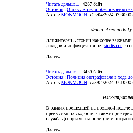
Читать дальше...
| 4267 байт
Эстония
:
Опрос: жители обеспокоены ра
Автор:
MONMOON
в 23/04/2024 07:30:00
Фото: Александр Гужо
Для жителей Эстонии наиболее важными т
доходов и инфляция, пишет
stolitsa.ee
со с
Далее...
Читать дальше...
| 3439 байт
Эстония
:
Полиция оштрафовала в ходе д
Автор:
MONMOON
в 23/04/2024 07:10:00
Иллюстративн
В рамках прошедшей на прошлой неделе 
превысивших скорость, а также примерно 
служба Департамента полиции и пограно
Далее...