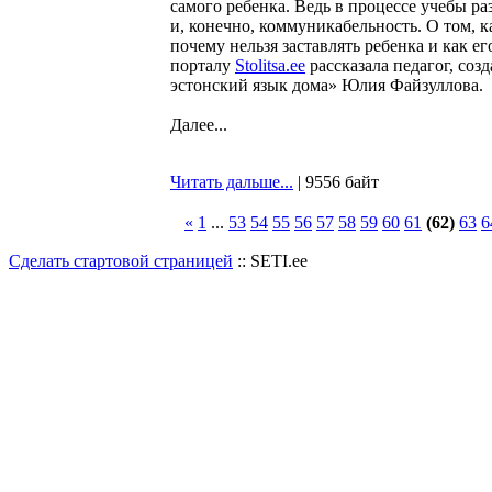
самого ребенка. Ведь в процессе учебы ра
и, конечно, коммуникабельность. О том, к
почему нельзя заставлять ребенка и как ег
порталу
Stolitsa.ee
рассказала педагог, со
эстонский язык дома» Юлия Файзуллова.
Далее...
Читать дальше...
| 9556 байт
«
1
...
53
54
55
56
57
58
59
60
61
(62)
63
6
Сделать стартовой страницей
:: SETI.ee