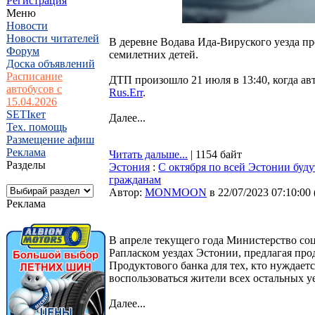
Регистрация
Меню
Новости
Новости читателей
В деревне Водава Ида-Вируского уезда п
Форум
семилетних детей.
Доска объявлений
Расписание
ДТП произошло 21 июля в 13:40, когда ав
автобусов с
Rus.Err
.
15.04.2026
SETIкет
Далее...
Тех. помощь
Размещение афиш
Реклама
Читать дальше...
| 1154 байт
Разделы
Эстония
:
С октября по всей Эстонии буд
гражданам
Автор:
MONMOON
в 22/07/2023 07:10:00
Реклама
В апреле текущего года Министерство со
Рапласком уездах Эстонии, предлагая про
Продуктового банка для тех, кто нуждает
воспользоваться жители всех остальных у
Далее...