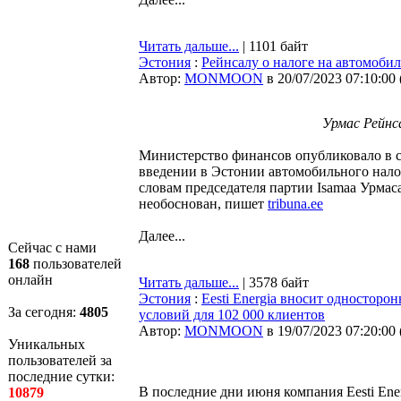
Читать дальше...
| 1101 байт
Эстония
:
Рейнсалу о налоге на автомобил
Автор:
MONMOON
в 20/07/2023 07:10:00
Урмас Рейнса
Министерство финансов опубликовало в ср
введении в Эстонии автомобильного налог
словам председателя партии Isamaa Урмас
необоснован, пишет
tribuna.ee
Далее...
Сейчас с нами
168
пользователей
онлайн
Читать дальше...
| 3578 байт
Эстония
:
Eesti Energia вносит односторо
За сегодня:
4805
условий для 102 000 клиентов
Автор:
MONMOON
в 19/07/2023 07:20:00
Уникальных
пользователей за
последние сутки:
В последние дни июня компания Eesti Ene
10879