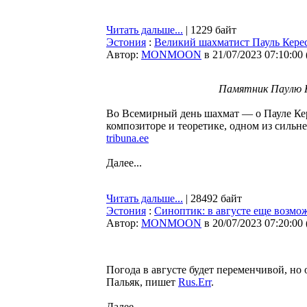
Читать дальше...
| 1229 байт
Эстония
:
Великий шахматист Пауль Кере
Автор:
MONMOON
в 21/07/2023 07:10:00
Памятник Паулю К
Во Всемирный день шахмат — о Пауле Кер
композиторе и теоретике, одном из сильн
tribuna.ee
Далее...
Читать дальше...
| 28492 байт
Эстония
:
Синоптик: в августе еще возмо
Автор:
MONMOON
в 20/07/2023 07:20:00
Погода в августе будет переменчивой, но
Пальяк, пишет
Rus.Err
.
Далее...