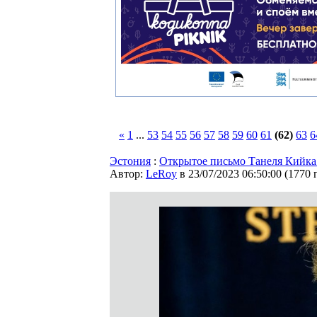
«
1
...
53
54
55
56
57
58
59
60
61
(62)
63
6
Эстония
:
Открытое письмо Танеля Кийка
Автор:
LeRoy
в 23/07/2023 06:50:00
(
1770 