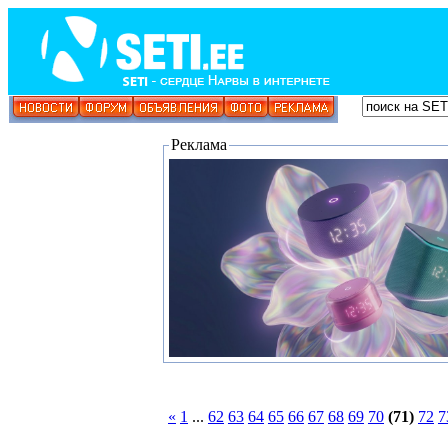
Реклама
«
1
...
62
63
64
65
66
67
68
69
70
(71)
72
7