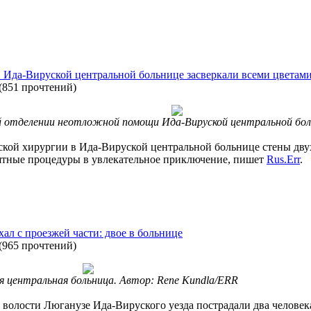
 Ида-Вируской центральной больнице засверкали всеми цветами
(
851 прочтений
)
 отделении неотложной помощи Ида-Вируской центральной бол
тской хирургии в Ида-Вируской центральной больнице стены дв
ятные процедуры в увлекательное приключение, пишет
Rus.Err
.
ал с проезжей части: двое в больнице
(
965 прочтений
)
я центральная больница. Автор: Rene Kundla/ERR
в волости Люганузе Ида-Вируского уезда пострадали два человек