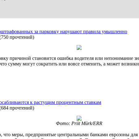
а оштрафованных за парковку нарушают правила умышленно
(
750 прочтений
)
ковку причиной становится ошибка водителя или непонимание 
что сумму могут сократить или вовсе отменить, а может возникн
осабливаются к растущим процентным ставкам
(
684 прочтений
)
Фото: Priit Mürk/ERR
о, что меры, предпринятые центральными банками еврозоны для 