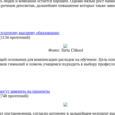
ь людей и компаний остается хорошей. Однако вялый рост банк
срочным депозитам, дальнейшее повышение которых также зави
есплатному высшему образованию
(
1134 прочтений
)
Фото: Tartu Ülikool
щий основания для компенсации расходов на обучение. Цель поп
иков гимназий и помочь учащимся подходить к выбору професси
могут заменить на проценты
(
748 прочтений
)
т постановления, согласно которому в дальнейшем результат вы