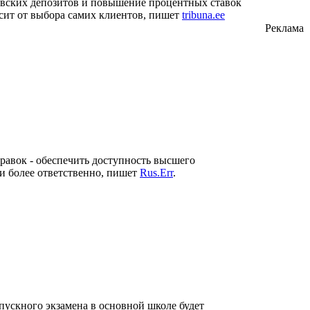
овских депозитов и повышение процентных ставок
сит от выбора самих клиентов, пишет
tribuna.ee
Реклама
равок - обеспечить доступность высшего
и более ответственно, пишет
Rus.Err
.
пускного экзамена в основной школе будет