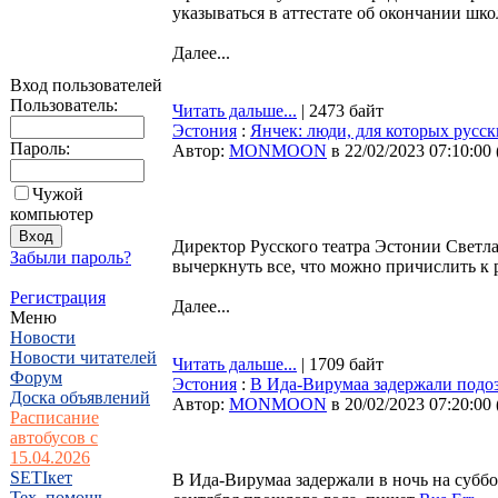
указываться в аттестате об окончании шк
Далее...
Вход пользователей
Пользователь:
Читать дальше...
| 2473 байт
Эстония
:
Янчек: люди, для которых русск
Пароль:
Автор:
MONMOON
в 22/02/2023 07:10:00
Чужой
компьютер
Директор Русского театра Эстонии Светла
Забыли пароль?
вычеркнуть все, что можно причислить к р
Регистрация
Далее...
Меню
Новости
Новости читателей
Читать дальше...
| 1709 байт
Форум
Эстония
:
В Ида-Вирумаа задержали подоз
Доска объявлений
Автор:
MONMOON
в 20/02/2023 07:20:00
Расписание
автобусов с
15.04.2026
SETIкет
В Ида-Вирумаа задержали в ночь на субб
Тех. помощь