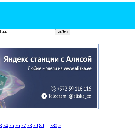
3
74
75
76
77
78
79
80
...
380
»