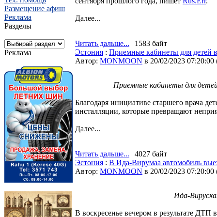
сентября прошлого года, пишет
Rus.Err
.
Размещение афиш
Реклама
Далее...
Разделы
Читать дальше...
| 1583 байт
Эстония
:
Приемные кабинеты для детей в
Реклама
Автор:
MONMOON
в 20/02/2023 07:20:00
Приемные кабинеты для детей
Благодаря инициативе старшего врача де
инсталляции, которые превращают непри
Далее...
Читать дальше...
| 4027 байт
Эстония
:
В Ида-Вирумаа автомобиль выех
Автор:
MONMOON
в 20/02/2023 07:20:00
Ида-Вируска
В воскресенье вечером в результате ДТП 