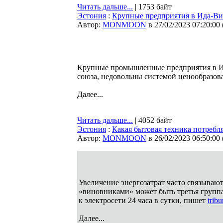
Читать дальше...
| 1753 байт
Эстония
:
Крупные предприятия в Ида-Ви
Автор:
MONMOON
в 27/02/2023 07:20:00
Крупные промышленные предприятия в Ида
союза, недовольны системой ценообразова
Далее...
Читать дальше...
| 4052 байт
Эстония
:
Какая бытовая техника потребл
Автор:
MONMOON
в 26/02/2023 06:50:00
Увеличение энергозатрат часто связываю
«виновниками» может быть третья группа
к электросети 24 часа в сутки, пишет
tribu
Далее...