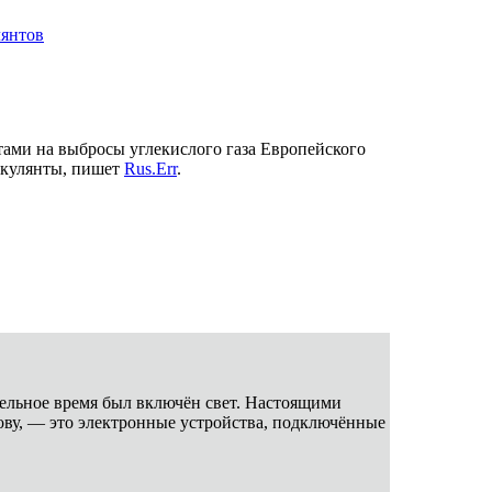
лянтов
ами на выбросы углекислого газа Европейского
пекулянты, пишет
Rus.Err
.
тельное время был включён свет. Настоящими
лову, — это электронные устройства, подключённые