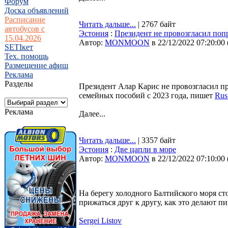
Форум
Доска объявлений
Расписание
Читать дальше...
| 2767 байт
автобусов с
Эстония
:
Президент не провозгласил поп
15.04.2026
Автор:
MONMOON
в 22/12/2022 07:20:00
SETIкет
Тех. помощь
Размещение афиш
Реклама
Разделы
Президент Алар Карис не провозгласил п
семейных пособий с 2023 года, пишет
Rus
Реклама
Далее...
Читать дальше...
| 3357 байт
Эстония
:
Две цапли в море
Автор:
MONMOON
в 22/12/2022 07:10:00
На берегу холодного Балтийского моря сто
прижаться друг к другу, как это делают п
Sergei Listov