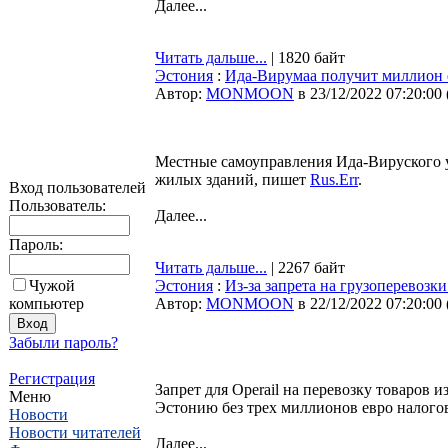
Далее...
Читать дальше...
| 1820 байт
Эстония
:
Ида-Вирумаа получит миллион 
Автор:
MONMOON
в 23/12/2022 07:20:00
Местные самоуправления Ида-Вируского у
жилых зданий, пишет
Rus.Err
.
Вход пользователей
Пользователь:
Далее...
Пароль:
Читать дальше...
| 2267 байт
Чужой
Эстония
:
Из-за запрета на грузоперевозк
компьютер
Автор:
MONMOON
в 22/12/2022 07:20:00
Забыли пароль?
Регистрация
Запрет для Operail на перевозку товаров 
Меню
Эстонию без трех миллионов евро налог
Новости
Новости читателей
Далее...