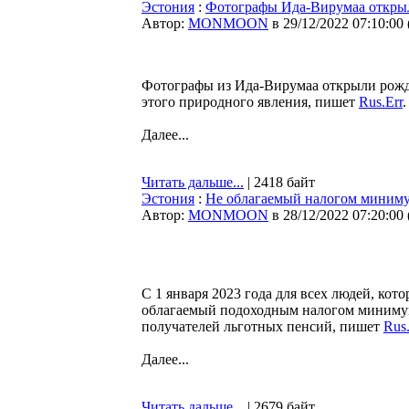
Эстония
:
Фотографы Ида-Вирумаа открыли
Автор:
MONMOON
в 29/12/2022 07:10:00
Фотографы из Ида-Вирумаа открыли рождес
этого природного явления, пишет
Rus.Err
.
Далее...
Читать дальше...
| 2418 байт
Эстония
:
Не облагаемый налогом минимум
Автор:
MONMOON
в 28/12/2022 07:20:00
С 1 января 2023 года для всех людей, кот
облагаемый подоходным налогом минимум в
получателей льготных пенсий, пишет
Rus.
Далее...
Читать дальше...
| 2679 байт