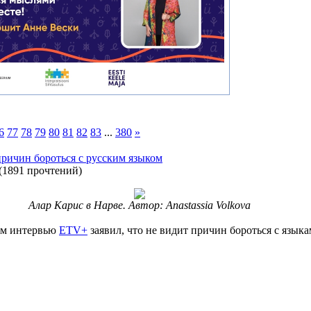
6
77
78
79
80
81
82
83
...
380
»
причин бороться с русским языком
(
1891 прочтений
)
Алар Карис в Нарве. Автор: Anastassia Volkova
ом интервью
ETV+
заявил, что не видит причин бороться с языка