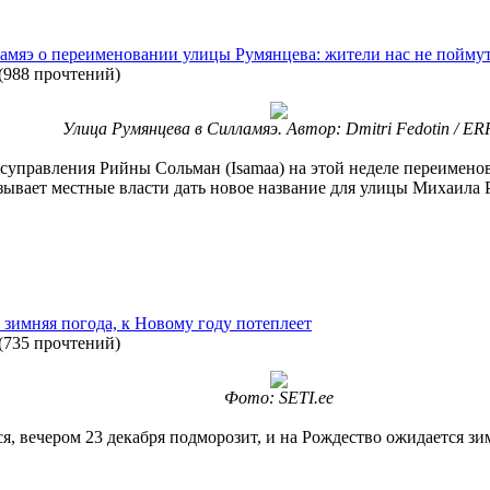
амяэ о переименовании улицы Румянцева: жители нас не пойму
(
988 прочтений
)
Улица Румянцева в Силламяэ. Автор: Dmitri Fedotin / ER
суправления Рийны Сольман (Isamaa) на этой неделе переименов
ывает местные власти дать новое название для улицы Михаила Р
 зимняя погода, к Новому году потеплеет
(
735 прочтений
)
Фото: SETI.ee
, вечером 23 декабря подморозит, и на Рождество ожидается зи