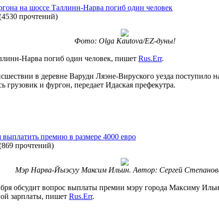
ргона на шоссе Таллинн-Нарва погиб один человек
(
4530 прочтений
)
Фото: Olga Kautova/EZ-дуны!
аллинн-Нарва погиб один человек, пишет
Rus.Err
.
шествии в деревне Варуди Ляэне-Вируского уезда поступило на 
 грузовик и фургон, передает Идаская префекутра.
 выплатить премию в размере 4000 евро
(
869 прочтений
)
Мэр Нарва-Йыэсуу Максим Ильин. Автор: Сергей Степанов
абря обсудит вопрос выплаты премии мэру города Максиму Ильин
ной зарплаты, пишет
Rus.Err
.