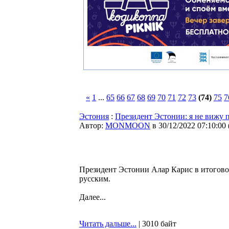
«
1
...
65
66
67
68
69
70
71
72
73
(74)
75
7
Эстония
:
Президент Эстонии: я не вижу 
Автор:
MONMOON
в 30/12/2022 07:10:00
Президент Эстонии Алар Карис в итогов
русским.
Далее...
Читать дальше...
| 3010 байт