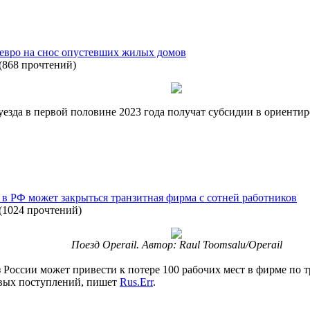
евро на снос опустевших жилых домов
(
868 прочтений
)
езда в первой половине 2023 года получат субсидии в ориенти
и в РФ может закрыться транзитная фирма с сотней работников
(
1024 прочтений
)
Поезд Operail. Автор: Raul Toomsalu/Operail
из России может привести к потере 100 рабочих мест в фирме по т
овых поступлений, пишет
Rus.Err
.