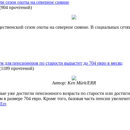
 сезон охоты на северное сияние
(
904 прочтений
)
твенский сезон охоты на северное сияние. В социальных сетях
 для пенсионеров по старости вырастет до 704 евро в месяц
(
1189 прочтений
)
Автор: Ken Mürk/ERR
орые уже достигли пенсионного возраста по старости или достигну
 размере 704 евро. Кроме того, базовая часть пенсии увеличитс
Err
.