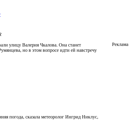
т
R
Реклама
али улицу Валерия Чкалова. Она станет
умянцева, но в этом вопросе идти ей навстречу
мняя погода, сказала метеоролог Ингрид Никлус,