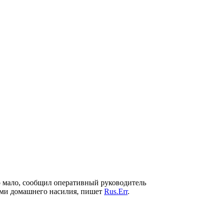
ло мало, сообщил оперативный руководитель
ями домашнего насилия, пишет
Rus.Err
.