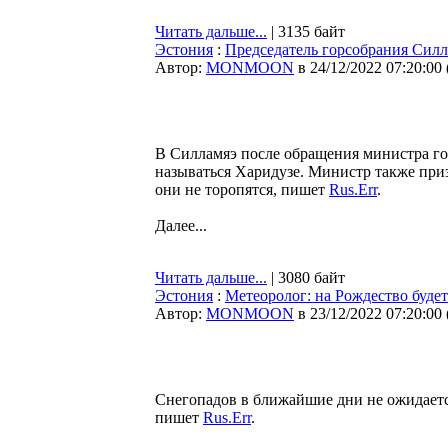
Читать дальше...
| 3135 байт
Эстония
:
Председатель горсобрания Силл
Автор:
MONMOON
в 24/12/2022 07:20:00
В Силламяэ после обращения министра го
называться Харидузе. Министр также приз
они не торопятся, пишет
Rus.Err
.
Далее...
Читать дальше...
| 3080 байт
Эстония
:
Метеоролог: на Рождество будет
Автор:
MONMOON
в 23/12/2022 07:20:00
Снегопадов в ближайшие дни не ожидается
пишет
Rus.Err
.