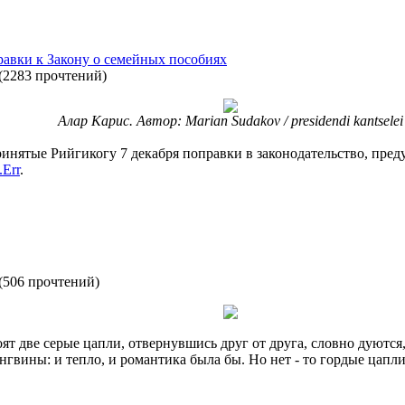
равки к Закону о семейных пособиях
(
2283 прочтений
)
Алар Карис. Автор: Marian Sudakov / presidendi kantselei
ринятые Рийгикогу 7 декабря поправки в законодательство, пр
.Err
.
(
506 прочтений
)
ят две серые цапли, отвернувшись друг от друга, словно дуются
ингвины: и тепло, и романтика была бы. Но нет - то гордые цапли