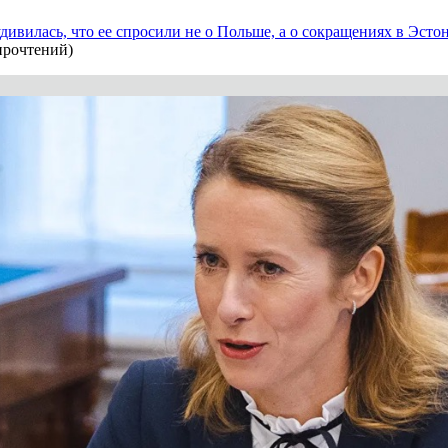
удивилась, что ее спросили не о Польше, а о сокращениях в Эсто
прочтений
)