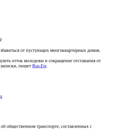
R
збавиться от пустующих многоквартирных домов.
длить отток молодежи и сокращение отставания от
 записки, пишет
Rus.Err
.
ах
у об общественном транспорте, составленных с