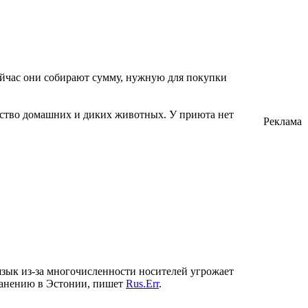
йчас они собирают сумму, нужную для покупки
ество домашних и диких животных. У приюта нет
Реклама
язык из-за многочисленности носителей угрожает
транению в Эстонии, пишет
Rus.Err
.