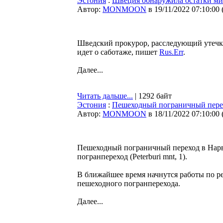
Эстония
:
Швеция обнаружила остатки ми
Автор:
MONMOON
в 19/11/2022 07:10:00
Шведский прокурор, расследующий утечку 
идет о саботаже, пишет
Rus.Err
.
Далее...
Читать дальше...
| 1292 байт
Эстония
:
Пешеходный пограничный перех
Автор:
MONMOON
в 18/11/2022 07:10:00
Пешеходный пограничный переход в Нарве 
погранпереход (Peterburi mnt, 1).
В ближайшее время начнутся работы по р
пешеходного погранперехода.
Далее...