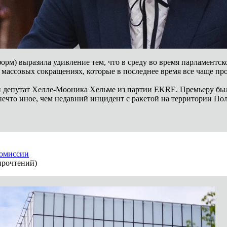
орм) выразила удивление тем, что в среду во время парламентск
о массовых сокращениях, которые в последнее время все чаще пр
депутат Хелле-Мооника Хельме из партии EKRE. Премьеру было и
 нечто иное, чем недавний инцидент с ракетой на территории По
комиссии
прочтений
)