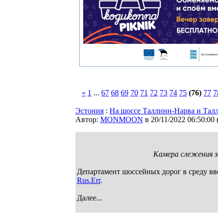
«
1
...
67
68
69
70
71
72
73
74
75
(76)
77
7
Эстония
:
На шоссе Таллинн-Нарва и Тал
Автор:
MONMOON
в 20/11/2022 06:50:00
Камера слежения за
Департамент шоссейных дорог в среду вв
Rus.Err
.
Далее...