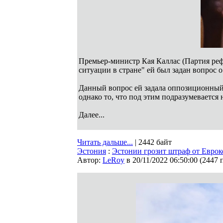
Премьер-министр Кая Каллас (Партия реф
ситуации в стране" ей был задан вопрос 
Данный вопрос ей задала оппозиционный 
однако то, что под этим подразумевается
Далее...
Читать дальше...
| 2442 байт
Эстония
:
Эстонии грозит штраф от Евро
Автор:
LeRoy
в 20/11/2022 06:50:00
(
2447 