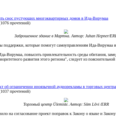
жать снос пустующих многоквартирных домов в Ида-Вирумаа
(
1076 прочтений
)
Заброшенное здание в Мартна. Автор: Juhan Hepner/ER
ы поддержки, которые помогут самоуправлениям Ида-Вирумаа и
Ида-Вирумаа, повысить привлекательность среды обитания, заме
оритетного развития этого региона", следует из пояснительной
кт об ограничении иноязычной аудиорекламы в торговых центр
(
1037 прочтений
)
Торговый центр Ülemiste. Автор: Siim Lõvi /ERR
ило на согласование проект поправок к Закону о языке и Закон