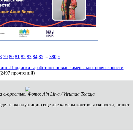
8
79
80
81
82
83
84
85
...
380
»
линн-Палдиски заработают новые камеры контроля скорости
(
2497 прочтений
)
 скоростью. Фото: Ain Liiva / Virumaa Teataja
едет в эксплуатацию еще две камеры контроля скорости, пишет