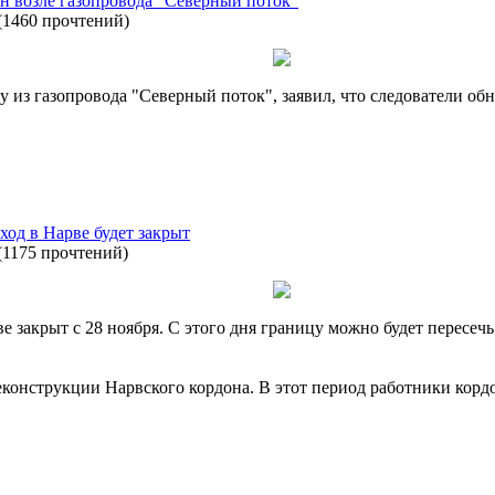
н возле газопровода "Северный поток"
(
1460 прочтений
)
из газопровода "Северный поток", заявил, что следователи об
од в Нарве будет закрыт
(
1175 прочтений
)
закрыт с 28 ноября. C этого дня границу можно будет пересеч
еконструкции Нарвского кордона. В этот период работники корд