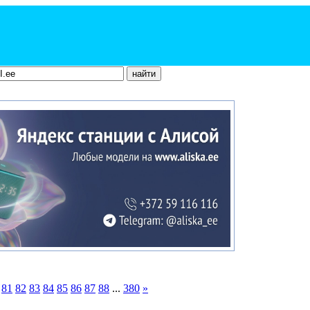
81
82
83
84
85
86
87
88
...
380
»