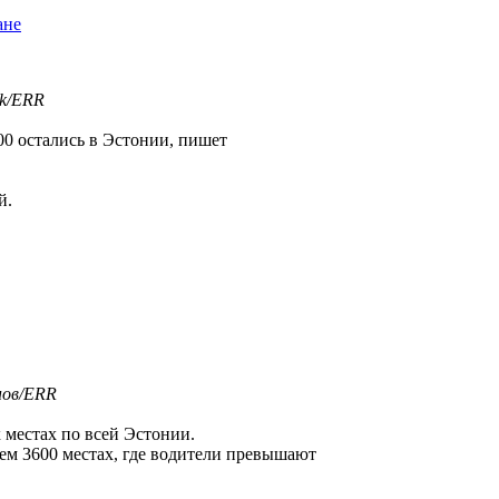
ане
rk/ERR
00 остались в Эстонии, пишет
й.
нов/ERR
х местах по всей Эстонии.
чем 3600 местах, где водители превышают