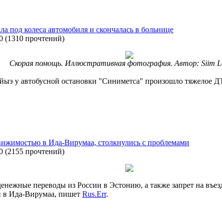
а под колеса автомобиля и скончалась в больнице
0
(
1310 прочтений
)
Скорая помощь. Иллюстративная фотография. Автор: Siim L
вайыэ у автобусной остановки "Синиметса" произошло тяжелое ДТ
ижимостью в Ида-Вирумаа, столкнулись с проблемами
0
(
2155 прочтений
)
енежные переводы из России в Эстонию, а также запрет на въезд
и в Ида-Вирумаа, пишет
Rus.Err
.