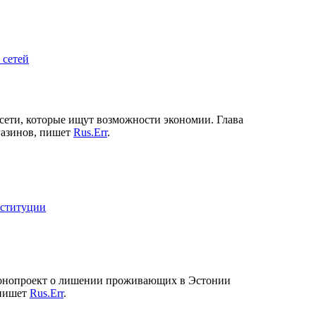
 сетей
сети, которые ищут возможности экономии. Глава
газинов, пишет
Rus.Err
.
нституции
законопроект о лишении проживающих в Эстонии
 пишет
Rus.Err
.