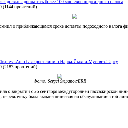
овек должны доплатить более 100 млн евро подоходного налога
0
(
1144 прочтений
)
мнил о приближающемся сроке доплаты подоходного налога физ
kspress-Auto L закроет линию Нарва-Йыхви-Муствеэ-Тарту
0
(
2183 прочтений
)
Фото: Sergei Stepanov/ERR
вила о закрытии с 26 сентября междугородней пассажирской ли
 перевозчику была выдана лицензия на обслуживание этой лини