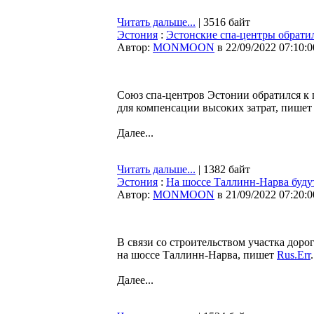
Читать дальше...
| 3516 байт
Эстония
:
Эстонские спа-центры обрати
Автор:
MONMOON
в 22/09/2022 07:10:0
Союз спа-центров Эстонии обратился к 
для компенсации высоких затрат, пише
Далее...
Читать дальше...
| 1382 байт
Эстония
:
На шоссе Таллинн-Нарва буду
Автор:
MONMOON
в 21/09/2022 07:20:0
В связи со строительством участка дор
на шоссе Таллинн-Нарва, пишет
Rus.Err
.
Далее...