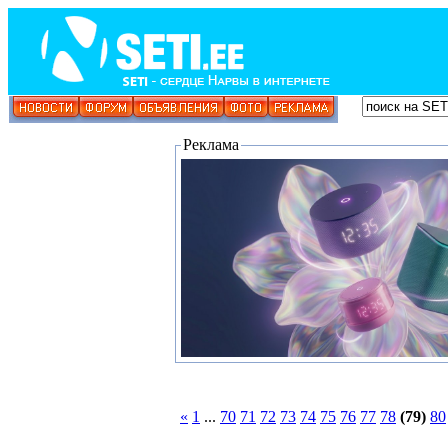
Реклама
«
1
...
70
71
72
73
74
75
76
77
78
(79)
80