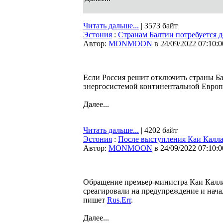
Читать дальше...
| 3573 байт
Эстония
:
Странам Балтии потребуется 
Автор:
MONMOON
в 24/09/2022 07:10:0
Если Россия решит отключить страны Ба
энергосистемой континентальной Европ
Далее...
Читать дальше...
| 4202 байт
Эстония
:
После выступления Каи Калла
Автор:
MONMOON
в 24/09/2022 07:10:0
Обращение премьер-министра Каи Каллас
среагировали на предупреждение и начал
пишет
Rus.Err
.
Далее...