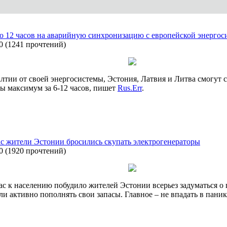
до 12 часов на аварийную синхронизацию с европейской энергос
0
(
1241 прочтений
)
лтии от своей энергосистемы, Эстония, Латвия и Литва смогут 
ы максимум за 6-12 часов, пишет
Rus.Err
.
с жители Эстонии бросились скупать электрогенераторы
0
(
1920 прочтений
)
 к населению побудило жителей Эстонии всерьез задуматься о 
и активно пополнять свои запасы. Главное – не впадать в пани