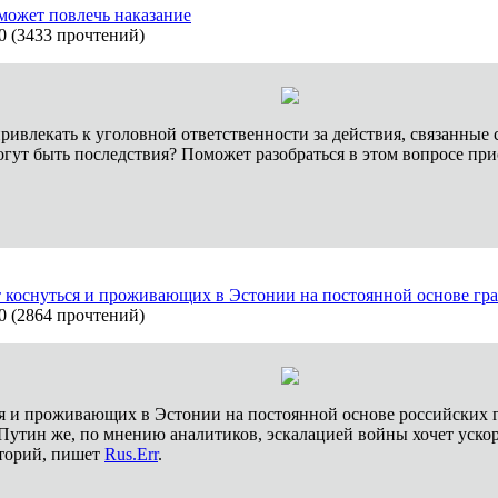
может повлечь наказание
0
(
3433 прочтений
)
привлекать к уголовной ответственности за действия, связанные
могут быть последствия? Поможет разобраться в этом вопросе п
 коснуться и проживающих в Эстонии на постоянной основе гр
0
(
2864 прочтений
)
я и проживающих в Эстонии на постоянной основе российских 
Путин же, по мнению аналитиков, эскалацией войны хочет уско
торий, пишет
Rus.Err
.