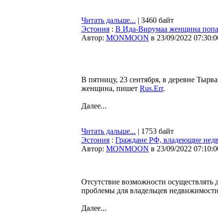
Читать дальше...
| 3460 байт
Эстония
:
В Ида-Вирумаа женщина попал
Автор:
MONMOON
в 23/09/2022 07:30:0
В пятницу, 23 сентября, в деревне Тыр
женщина, пишет
Rus.Err
.
Далее...
Читать дальше...
| 1753 байт
Эстония
:
Граждане РФ, владеющие недв
Автор:
MONMOON
в 23/09/2022 07:10:0
Отсутствие возможности осуществлять д
проблемы для владельцев недвижимост
Далее...