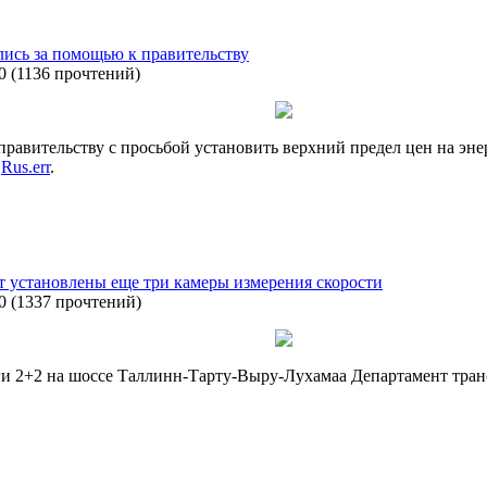
лись за помощью к правительству
0
(
1136 прочтений
)
правительству с просьбой установить верхний предел цен на эне
т
Rus.err
.
т установлены еще три камеры измерения скорости
0
(
1337 прочтений
)
оги 2+2 на шоссе Таллинн-Тарту-Выру-Лухамаа Департамент тран