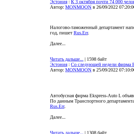
Эстония
:
К 3 октября почти 74 000 чел
Автор:
MONMOON
в 26/09/2022 07:20:0
Налогово-таможенный департамент напо
год, пишет
Rus.Err
.
Далее...
Читать дальше...
| 1598 байт
Эстония
:
Со следующей недели фирма E
Автор:
MONMOON
в 25/09/2022 07:10:0
Автобусная фирма Ekspress-Auto L объя
По данным Транспортного департамента,
Rus.Err
.
Далее...
Читать дальше...
| 1308 байт