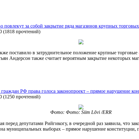
во повлекут за собой закрытие ряда магазинов крупных торговых
0
(
1818 прочтений
)
акже поставило в затруднительное положение крупные торговые 
истьян Андерсон также считает вероятным закрытие некоторых ма
раждан РФ права голоса законопроект – прямое нарушение ко
0
(
1250 прочтений
)
Фото: Фото: Siim Lõvi /ERR
я перед депутатами Рийгикогу, в очередной раз заявила, что 
ть на муниципальных выборах – прямое нарушение конституции,