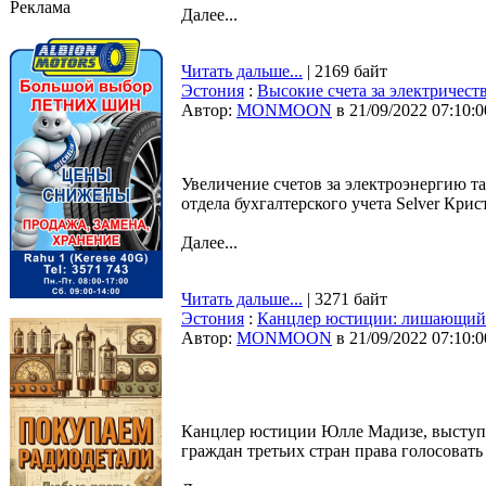
Реклама
Далее...
Читать дальше...
| 2169 байт
Эстония
:
Высокие счета за электричест
Автор:
MONMOON
в 21/09/2022 07:10:0
Увеличение счетов за электроэнергию т
отдела бухгалтерского учета Selver Кр
Далее...
Читать дальше...
| 3271 байт
Эстония
:
Канцлер юстиции: лишающий г
Автор:
MONMOON
в 21/09/2022 07:10:0
Канцлер юстиции Юлле Мадизе, выступа
граждан третьих стран права голосова