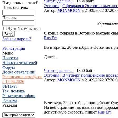
Читать дальше...
| 1534 байт
Вход пользователей
Эстония
:
С февраля в Эстонию въехало 
Пользователь:
Автор:
MONMOON
в 21/09/2022 07:20:0
Пароль:
Украинские
Чужой компьютер
С конца февраля в Эстонию въехало свы
Rus.Err
.
Забыли пароль?
Во вторник, 20 сентября, в Эстонию пр
Регистрация
Меню
Далее...
Новости
Новости читателей
Форум
Читать дальше...
| 1360 байт
Доска объявлений
Эстония
:
В четверг полицейские прове
Расписание автобусов
Автор:
MONMOON
в 21/09/2022 07:20:0
с 15.04.2026
SETIкет
Тех. помощь
Размещение афиш
Реклама
В четверг, 22 сентября, полицейские бу
Разделы
На веб-странице так называемой дорожн
допустимую скорость, пишет
Rus.Err
.