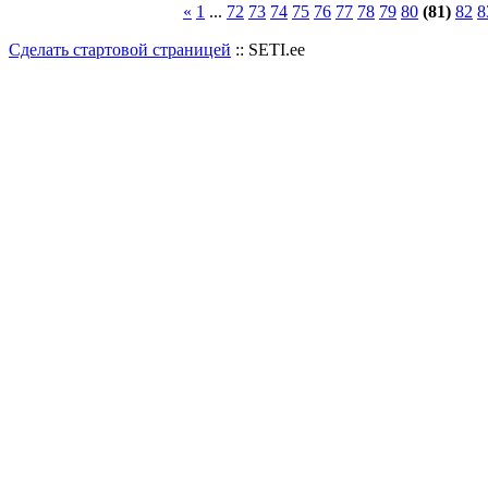
«
1
...
72
73
74
75
76
77
78
79
80
(81)
82
8
Сделать стартовой страницей
:: SETI.ee