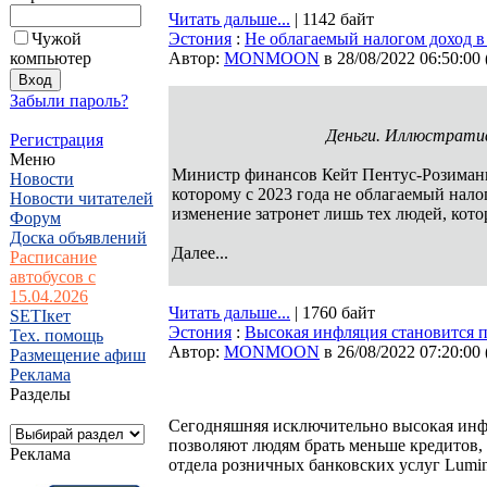
Читать дальше...
| 1142 байт
Чужой
Эстония
:
Не облагаемый налогом доход в 
компьютер
Автор:
MONMOON
в 28/08/2022 06:50:00
Забыли пароль?
Деньги. Иллюстратив
Регистрация
Меню
Министр финансов Кейт Пентус-Розиманну
Новости
которому с 2023 года не облагаемый налог
Новости читателей
изменение затронет лишь тех людей, кот
Форум
Доска объявлений
Далее...
Расписание
автобусов с
15.04.2026
Читать дальше...
| 1760 байт
SETIкет
Эстония
:
Высокая инфляция становится 
Тех. помощь
Автор:
MONMOON
в 26/08/2022 07:20:00
Размещение афиш
Реклама
Разделы
Сегодняшняя исключительно высокая инфл
позволяют людям брать меньше кредитов, 
Реклама
отдела розничных банковских услуг Lumin