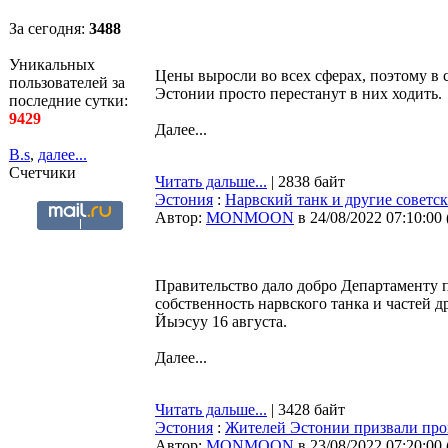
За сегодня:
3488
Уникальных
Цены выросли во всех сферах, поэтому в 
пользователей за
Эстонии просто перестанут в них ходить.
последние сутки:
9429
Далее...
B.s
,
далее...
Счетчики
Читать дальше...
| 2838 байт
Эстония
:
Нарвский танк и другие советс
Автор:
MONMOON
в 24/08/2022 07:10:00
Правительство дало добро Департаменту 
собственность нарвского танка и частей 
Йыэсуу 16 августа.
Далее...
Читать дальше...
| 3428 байт
Эстония
:
Жителей Эстонии призвали про
Автор:
MONMOON
в 23/08/2022 07:20:00