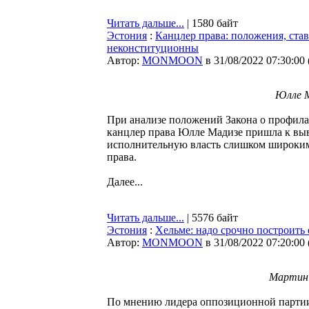
Читать дальше...
| 1580 байт
Эстония
:
Канцлер права: положения, ста
неконституционны
Автор:
MONMOON
в 31/08/2022 07:30:00
Юлле М
При анализе положений Закона о профил
канцлер права Юлле Мадизе пришла к выв
исполнительную власть слишком широки
права.
Далее...
Читать дальше...
| 5576 байт
Эстония
:
Хельме: надо срочно построить
Автор:
MONMOON
в 31/08/2022 07:20:00
Мартин 
По мнению лидера оппозиционной парти