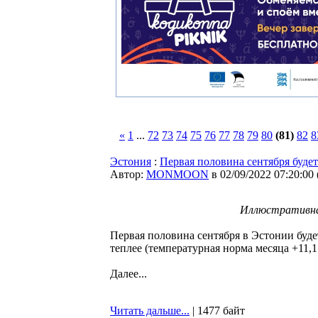
«
1
...
72
73
74
75
76
77
78
79
80
(81)
82
8
Эстония
:
Первая половина сентября буде
Автор:
MONMOON
в 02/09/2022 07:20:00
Иллюстративна
Первая половина сентября в Эстонии буде
теплее (температурная норма месяца +11,1.
Далее...
Читать дальше...
| 1477 байт