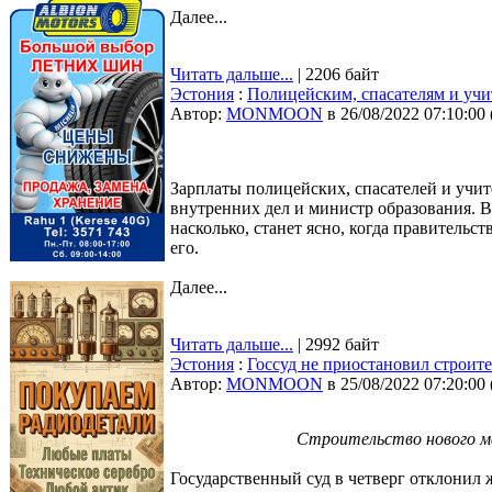
Далее...
Читать дальше...
| 2206 байт
Эстония
:
Полицейским, спасателям и учи
Автор:
MONMOON
в 26/08/2022 07:10:00
Зарплаты полицейских, спасателей и учи
внутренних дел и министр образования. 
насколько, станет ясно, когда правительс
его.
Далее...
Читать дальше...
| 2992 байт
Эстония
:
Госсуд не приостановил строите
Автор:
MONMOON
в 25/08/2022 07:20:00
Строительство нового мас
Государственный суд в четверг отклонил