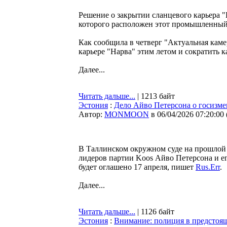
Решение о закрытии сланцевого карьера 
которого расположен этот промышленный
Как сообщила в четверг "Актуальная камер
карьере "Нарва" этим летом и сократить 
Далее...
Читать дальше...
| 1213 байт
Эстония
:
Дело Айво Петерсона о госизмен
Автор:
MONMOON
в 06/04/2026 07:20:00
В Таллинском окружном суде на прошлой н
лидеров партии Koos Айво Петерсона и е
будет оглашено 17 апреля, пишет
Rus.Err
.
Далее...
Читать дальше...
| 1126 байт
Эстония
:
Внимание: полиция в предстоя