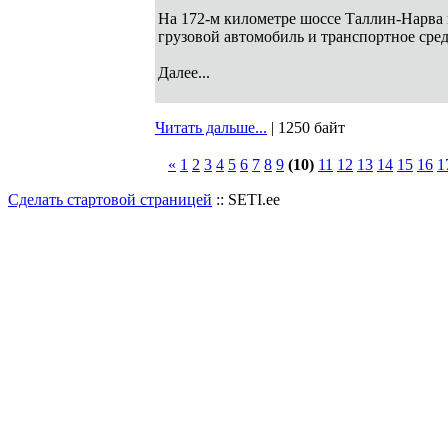
На 172-м километре шоссе Таллин-Нарва
грузовой автомобиль и транспортное сре
Далее...
Читать дальше...
| 1250 байт
«
1
2
3
4
5
6
7
8
9
(10)
11
12
13
14
15
16
1
Сделать стартовой страницей
:: SETI.ee