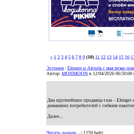
«
1
2
3
4
5
6
7
8
9
(10)
11
12
13
14
15
16
1
Эстония
:
Elenger и Alexela с мая резко п
Автор:
MONMOON
в 12/04/2026 06:50:00
Два крупнейших продавца газа – Elenger 
домашних потребителей с гибким пакето
Далее...
Читать дальше...
| 1259 байт