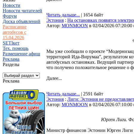
Новости
Новости читателей
Читать дальше...
| 1654 байт
Форум
Эстония
:
На остановках появятся электр
Доска объявлений
Автор:
MONMOON
в 02/04/2026 07:20:00
Расписание
автобусов с
15.04.2026
SETIкет
Тех. помощь
Мы уже сообщали о проекте “Модернизац
Размещение афиш
территорий Ида-Вирумаа”, результатом ко
Реклама
автобусных остановках. Ведущий партнер
Разделы
что получено положительное решение о 
Далее...
Реклама
Читать дальше...
| 2591 байт
Эстония
:
Лиги: Эстония не предоставляет
Автор:
MONMOON
в 02/04/2026 07:10:00
Юрген Лиги. Фот
Министр финансов Эстонии Юрген Лиги о