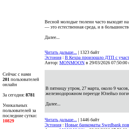
Весной молодые тюлени часто выходят на 
— это естественная среда, и в большинств
Далее...
Читать дальше...
| 1323 байт
Эстония
:
В Кехра произошло ДТП с участ
Автор:
MONMOON
в 29/03/2026 07:50:00
Сейчас с нами
201
пользователей
онлайн
В пятницу утром, 27 марта, около 9 часов
железнодорожном переезде Юлейыэ погиб
За сегодня:
8781
Далее...
Уникальных
пользователей за
последние сутки:
Читать дальше...
| 1446 байт
10829
Эстония
:
Новые банкоматы Swedbank повл