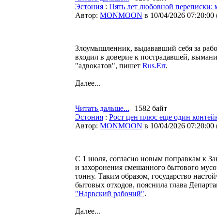
Эстония
:
Пять лет любовной переписки:
Автор:
MONMOON
в 10/04/2026 07:20:00
Злоумышленник, выдававший себя за рабо
входил в доверие к пострадавшей, выманив
"адвокатов", пишет
Rus.Err
.
Далее...
Читать дальше...
| 1582 байт
Эстония
:
Рост цен плюс еще один контей
Автор:
MONMOON
в 10/04/2026 07:20:00
С 1 июля, согласно новым поправкам к З
и захоронения смешанного бытового мусора
тонну. Таким образом, государство насто
бытовых отходов, пояснила глава Департа
"Нарвский рабочий"
.
Далее...