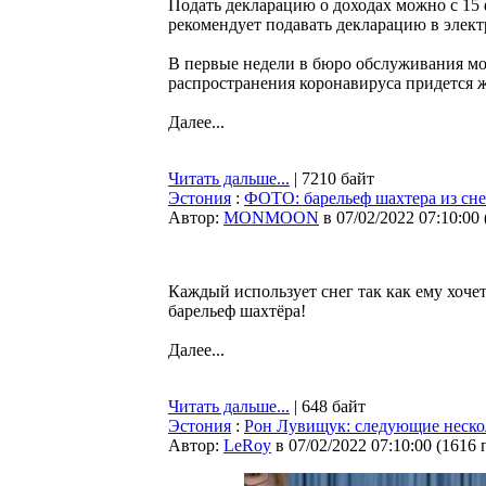
Подать декларацию о доходах можно с 15
рекомендует подавать декларацию в элект
В первые недели в бюро обслуживания мо
распространения коронавируса придется ж
Далее...
Читать дальше...
| 7210 байт
Эстония
:
ФОТО: барельеф шахтера из сне
Автор:
MONMOON
в 07/02/2022 07:10:00
Каждый использует снег так как ему хочет
барельеф шахтёра!
Далее...
Читать дальше...
| 648 байт
Эстония
:
Рон Лувищук: следующие нескол
Автор:
LeRoy
в 07/02/2022 07:10:00
(
1616 