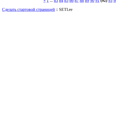
«
1
...
83
84
85
86
87
88
89
90
91
(92)
93
9
Сделать стартовой страницей
:: SETI.ee