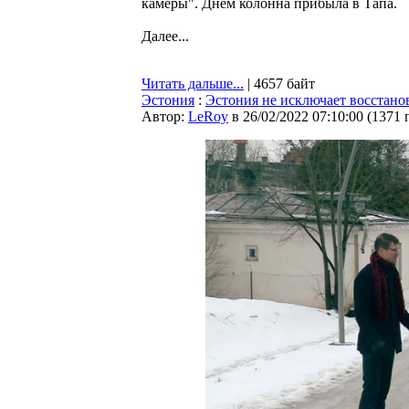
камеры". Днем колонна прибыла в Тапа.
Далее...
Читать дальше...
| 4657 байт
Эстония
:
Эстония не исключает восстано
Автор:
LeRoy
в 26/02/2022 07:10:00
(
1371 