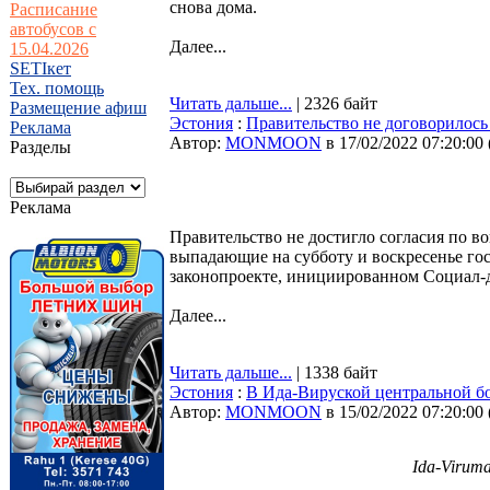
снова дома.
Расписание
автобусов с
Далее...
15.04.2026
SETIкет
Тех. помощь
Читать дальше...
| 2326 байт
Размещение афиш
Эстония
:
Правительство не договорилос
Реклама
Автор:
MONMOON
в 17/02/2022 07:20:00
Разделы
Реклама
Правительство не достигло согласия по в
выпадающие на субботу и воскресенье гос
законопроекте, инициированном Социал-
Далее...
Читать дальше...
| 1338 байт
Эстония
:
В Ида-Вируской центральной бо
Автор:
MONMOON
в 15/02/2022 07:20:00
Ida-Viruma