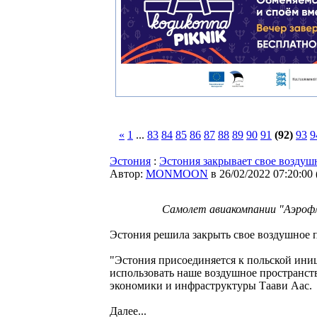
«
1
...
83
84
85
86
87
88
89
90
91
(92)
93
9
Эстония
:
Эстония закрывает свое воздуш
Автор:
MONMOON
в 26/02/2022 07:20:00
Самолет авиакомпании "Аэрофл
Эстония решила закрыть свое воздушное 
"Эстония присоединяется к польской ини
использовать наше воздушное пространств
экономики и инфраструктуры Таави Аас.
Далее...