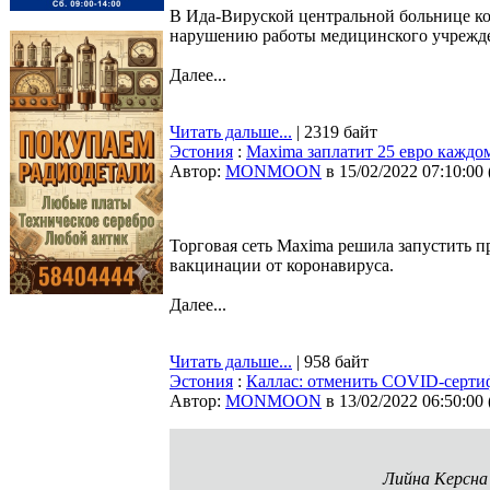
В Ида-Вируской центральной больнице кор
нарушению работы медицинского учрежд
Далее...
Читать дальше...
| 2319 байт
Эстония
:
Maxima заплатит 25 евро кажд
Автор:
MONMOON
в 15/02/2022 07:10:00
Торговая сеть Maxima решила запустить 
вакцинации от коронавируса.
Далее...
Читать дальше...
| 958 байт
Эстония
:
Каллас: отменить COVID-серти
Автор:
MONMOON
в 13/02/2022 06:50:00
Лийна Керсна 