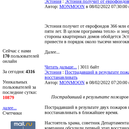
Эстония
:
Эстония получит от еврофондов
Автор:
MONMOON
в 08/02/2022 07:30:00
Эстония получит от еврофондов 366 млн 
пяти лет. В целом программа тепло- и эн
стороны квартирных домов обойдется Эст
привести в порядок около тысячи многок
Сейчас с нами
Далее...
170
пользователей
онлайн
Читать дальше...
| 3011 байт
За сегодня:
4316
Эстония
:
Пострадавший в результате пож
восстанавливать
Уникальных
Автор:
MONMOON
в 08/02/2022 07:20:00
пользователей за
последние сутки:
Пострадавший в результате пожаров 
10879
Пострадавший в результате двух пожаров
далее...
восстанавливать в ближайшее время.
Счетчики
Настоятель храма, советник Департамент
компании обсудили первый этап восстанов