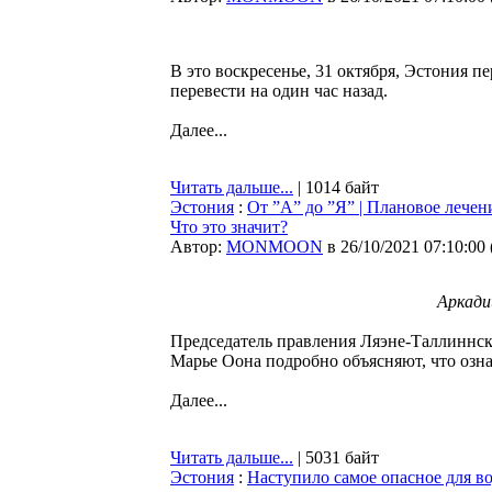
В это воскресенье, 31 октября, Эстония пе
перевести на один час назад.
Далее...
Читать дальше...
| 1014 байт
Эстония
:
От ”А” до ”Я” | Плановое лечен
Что это значит?
Автор:
MONMOON
в 26/10/2021 07:10:00
Аркади
Председатель правления Ляэне-Таллиннс
Марье Оона подробно объясняют, что озн
Далее...
Читать дальше...
| 5031 байт
Эстония
:
Наступило самое опасное для во