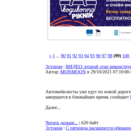
«
1
...
90
91
92
93
94
95
96
97
98
(99)
100
Эстония
:
ВИДЕО: второй этап реконстру
Автор:
MONMOON
в 29/10/2021 07:10:00
Автомобилисты уже едут по новой дороге.
завершатся в ближайшее время, сообщает
Далее...
Читать дальше...
| 620 байт
Эстония
:
С пятницы расширится обязанн