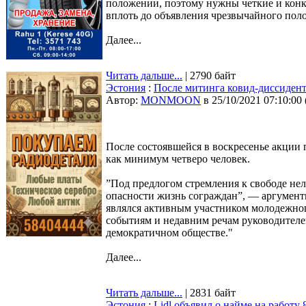
положении, поэтому нужны четкие и кон
вплоть до объявления чрезвычайного пол
Далее...
Читать дальше...
| 2790 байт
Эстония
:
После митинга ковид-диссиден
Автор:
MONMOON
в 25/10/2021 07:10:00
После состоявшейся в воскресенье акции
как минимум четверо человек.
”Под предлогом стремления к свободе не
опасности жизнь сограждан”, — аргумент
являлся активным участником молодежног
событиям и недавним речам руководителе
демократичном обществе."
Далее...
Читать дальше...
| 2831 байт
Эстония
:
Lidl объявил о найме на работу