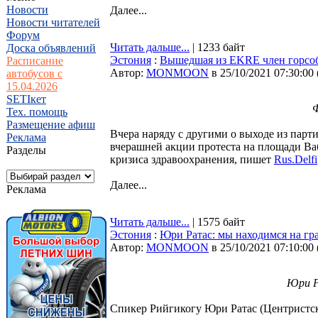
Новости
Далее...
Новости читателей
Форум
Читать дальше...
| 1233 байт
Доска объявлений
Эстония
:
Вышедшая из EKRE член горсобр
Расписание
Автор:
MONMOON
в 25/10/2021 07:30:00
автобусов с
15.04.2026
SETIкет
Ф
Тех. помощь
Размещение афиш
Вчера наряду с другими о выходе из пар
Реклама
вчерашней акции протеста на площади Ваб
Разделы
кризиса здравоохранения, пишет
Rus.Delfi
Далее...
Реклама
Читать дальше...
| 1575 байт
Эстония
:
Юри Ратас: мы находимся на гр
Автор:
MONMOON
в 25/10/2021 07:10:00
Юри Р
Спикер Рийгикогу Юри Ратас (Центристска