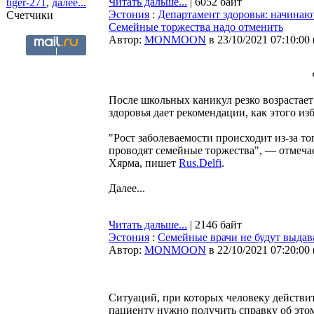
Читать дальше...
| 6052 байт
tiger-271
,
далее...
Эстония
:
Департамент здоровья: начинают
Счетчики
Семейные торжества надо отменить
Автор:
MONMOON
в 23/10/2021 07:10:00
После школьных каникул резко возрастае
здоровья дает рекомендации, как этого из
"Рост заболеваемости происходит из-за то
проводят семейные торжества", — отмеча
Хярма, пишет
Rus.Delfi
.
Далее...
Читать дальше...
| 2146 байт
Эстония
:
Семейные врачи не будут выдав
Автор:
MONMOON
в 22/10/2021 07:20:00
Ситуаций, при которых человеку действит
пациенту нужно получить справку об этом,