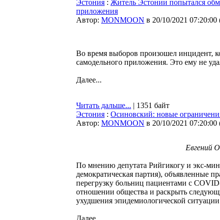
Эстония
:
Житель Эстонии попытался обм
приложения
Автор:
MONMOON
в 20/10/2021 07:20:00
Во время выборов произошел инцидент, к
самодельного приложения. Это ему не уд
Далее...
Читать дальше...
| 1351 байт
Эстония
:
Осиновский: новые ограничения
Автор:
MONMOON
в 20/10/2021 07:20:00
Евгений О
По мнению депутата Рийгикогу и экс-мин
демократическая партия), объявленные п
перегрузку больниц пациентами с COVID-1
отношении общества и раскрыть следующи
ухудшения эпидемиологической ситуации
Далее...