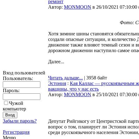
ремонт
Автор:
MONMOON
в 26/10/2021 07:10:00
Фото: Со
Хотя зимние шины становятся обязательн
создали опасные ситуации, и количество 
движение также влияют темный сезон и в
дорожном движении наступило самое опа
Далее...
Вход пользователей
Читать дальше...
| 3958 байт
Пользователь:
Эстония
:
Кая Каллас — русскоязычным жи
вакцины, что у нас есть
Пароль:
Автор:
MONMOON
в 25/10/2021 07:30:00
Чужой
компьютер
Забыли пароль?
Депутат Рийгикогу от Центристской парт
вопрос о том, планирует ли Эстония испо
Регистрация
среди русскоязычного населения Эстонии
Меню