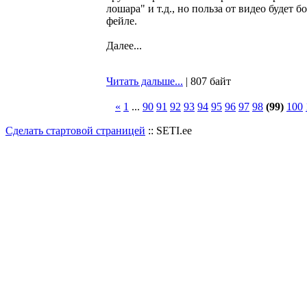
лошара" и т.д., но польза от видео будет 
фейле.
Далее...
Читать дальше...
| 807 байт
«
1
...
90
91
92
93
94
95
96
97
98
(99)
100
Сделать стартовой страницей
:: SETI.ee