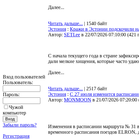
Далее...
Читать дальше...
| 1540 байт
Эстония
:
Кражи в Эстонии подскочили на
Автор:
SETI.ee
в 22/07/2026 07:10:00
(
421 
С начала текущего года в стране зафикси
дали мелкие хищения, которые часто уда
Далее...
Вход пользователей
Пользователь:
Читать дальше...
| 2517 байт
Эстония
:
С 27 июля изменится расписани
Пароль:
Автор:
MONMOON
в 21/07/2026 07:20:00
Чужой
компьютер
Забыли пароль?
Изменения в расписании маршрута № 31 вне
временного расписания поездов ELRON, д
Регистрация