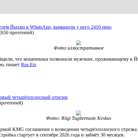
елем Йыхви в WhatsApp, выманили у него 2410 евро
(
650 прочтений
)
Фото иллюстративное
общили, что мошенники позвонили мужчине, проживающему в Йы
вро, пишет
Rus.Err
.
овый четырёхполосный отрезок
прочтений
)
Фото: Riigi Tugiteenuste Keskus
рмой KMG соглашение о возведении четырёхполосного отрезка 
ройка стартует в сентябре 2026 года и займёт 30 месяцев.