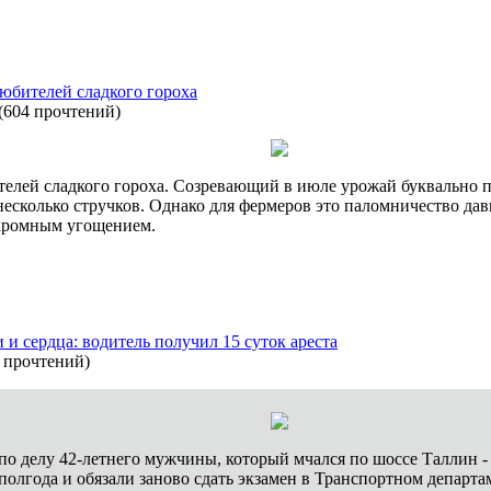
юбителей сладкого гороха
(
604 прочтений
)
телей сладкого гороха. Созревающий в июле урожай буквально 
несколько стручков. Однако для фермеров это паломничество дав
скромным угощением.
 и сердца: водитель получил 15 суток ареста
 прочтений
)
о делу 42-летнего мужчины, который мчался по шоссе Таллин - Н
на полгода и обязали заново сдать экзамен в Транспортном депар