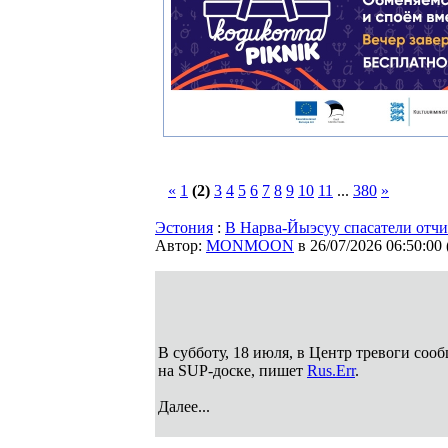
«
1
(2)
3
4
5
6
7
8
9
10
11
...
380
»
Эстония
:
В Нарва-Йыэсуу спасатели отчи
Автор:
MONMOON
в 26/07/2026 06:50:00
В субботу, 18 июля, в Центр тревоги со
на SUP-доске, пишет
Rus.Err
.
Далее...