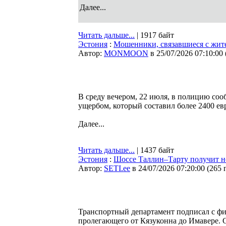
Далее...
Читать дальше...
| 1917 байт
Эстония
:
Мошенники, связавшиеся с жит
Автор:
MONMOON
в 25/07/2026 07:10:00
В среду вечером, 22 июля, в полицию со
ущербом, который составил более 2400 е
Далее...
Читать дальше...
| 1437 байт
Эстония
:
Шоссе Таллин–Тарту получит н
Автор:
SETI.ee
в 24/07/2026 07:20:00
(
265 
Транспортный департамент подписал с фи
пролегающего от Кязуконна до Имавере. Ст