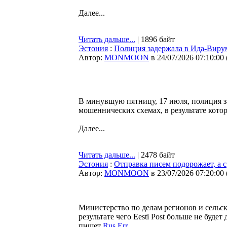
Далее...
Читать дальше...
| 1896 байт
Эстония
:
Полиция задержала в Ида-Виру
Автор:
MONMOON
в 24/07/2026 07:10:00
В минувшую пятницу, 17 июля, полиция з
мошеннических схемах, в результате кото
Далее...
Читать дальше...
| 2478 байт
Эстония
:
Отправка писем подорожает, а 
Автор:
MONMOON
в 23/07/2026 07:20:00
Министерство по делам регионов и сельск
результате чего Eesti Post больше не буд
пишет
Rus.Err
.