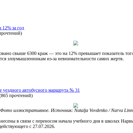
 12% за год
прочтений
)
ровано свыше 6300 краж — это на 12% превышает показатель то
ются злоумышленникам из-за невнимательности самих жертв.
е уездного автобусного маршрута № 31
(
865 прочтений
)
Фото иллюстративное. Источник: Natalja Vovdenko / Narva Linna
сены в связи с переносом начала учебного дня в школах Нарвы с
ействующего с 27.07.2026.