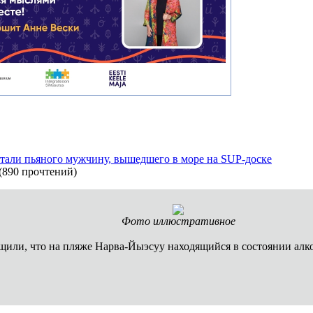
тали пьяного мужчину, вышедшего в море на SUP-доске
(
890 прочтений
)
Фото иллюстративное
общили, что на пляже Нарва-Йыэсуу находящийся в состоянии ал