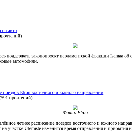
 на авто
прочтений
)
ось поддержать законопроект парламентской фракции Isamaa об 
гковые автомобили.
е поездов Elron восточного и южного направлений
(
591 прочтений
)
Фото: Elron
овлённое летнее расписание поездов восточного и южного напра
 на участке Ülemiste изменится время отправления и прибытия н