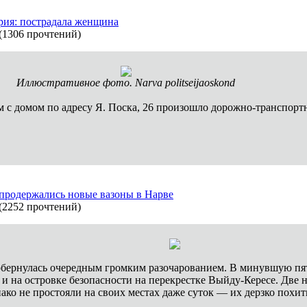
рия: пострадала женщина
(
1306 прочтений
)
Иллюстративное фото. Narva politseijaoskond
ом с домом по адресу Я. Поска, 26 произошло дорожно-транспор
продержались новые вазоны в Нарве
(
2252 прочтений
)
обернулась очередным громким разочарованием. В минувшую пя
 и на островке безопасности на перекрестке Выйду-Кересе. Дв
ако не простояли на своих местах даже суток — их дерзко похи