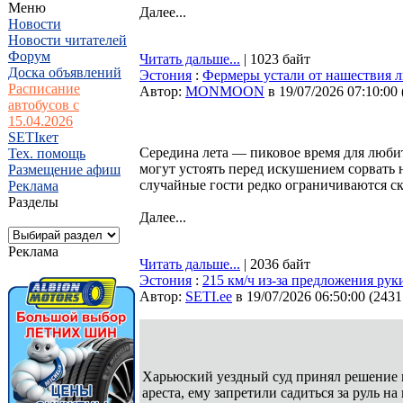
Меню
Далее...
Новости
Новости читателей
Форум
Читать дальше...
| 1023 байт
Доска объявлений
Эстония
:
Фермеры устали от нашествия л
Расписание
Автор:
MONMOON
в 19/07/2026 07:10:00
автобусов с
15.04.2026
SETIкет
Середина лета — пиковое время для люби
Тех. помощь
могут устоять перед искушением сорвать 
Размещение афиш
случайные гости редко ограничиваются 
Реклама
Разделы
Далее...
Реклама
Читать дальше...
| 2036 байт
Эстония
:
215 км/ч из-за предложения руки
Автор:
SETI.ee
в 19/07/2026 06:50:00
(
2431
Харьюский уездный суд принял решение п
ареста, ему запретили садиться за руль 